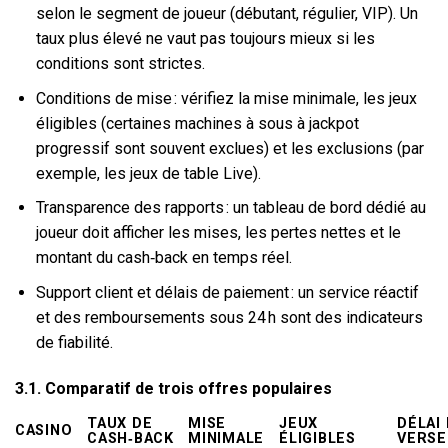
selon le segment de joueur (débutant, régulier, VIP). Un
taux plus élevé ne vaut pas toujours mieux si les
conditions sont strictes.
Conditions de mise : vérifiez la mise minimale, les jeux
éligibles (certaines machines à sous à jackpot
progressif sont souvent exclues) et les exclusions (par
exemple, les jeux de table Live).
Transparence des rapports : un tableau de bord dédié au
joueur doit afficher les mises, les pertes nettes et le
montant du cash‑back en temps réel.
Support client et délais de paiement : un service réactif
et des remboursements sous 24 h sont des indicateurs
de fiabilité.
3.1. Comparatif de trois offres populaires
TAUX DE
MISE
JEUX
DÉLAI
CASINO
CASH‑BACK
MINIMALE
ÉLIGIBLES
VERS