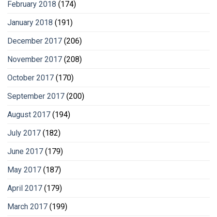
February 2018
(174)
January 2018
(191)
December 2017
(206)
November 2017
(208)
October 2017
(170)
September 2017
(200)
August 2017
(194)
July 2017
(182)
June 2017
(179)
May 2017
(187)
April 2017
(179)
March 2017
(199)