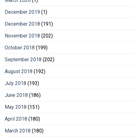
March 2020
(1)
December 2019
(1)
December 2018
(191)
November 2018
(202)
October 2018
(199)
September 2018
(202)
August 2018
(192)
July 2018
(193)
June 2018
(186)
May 2018
(151)
April 2018
(180)
March 2018
(180)