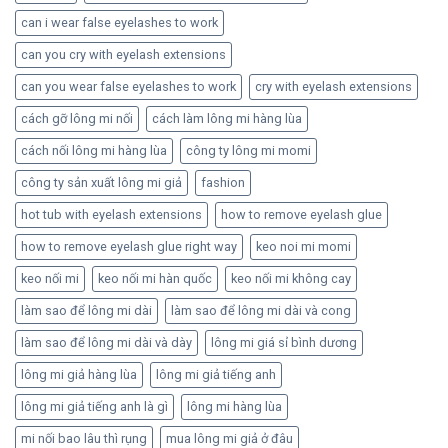
can i wear false eyelashes to work
can you cry with eyelash extensions
can you wear false eyelashes to work
cry with eyelash extensions
cách gỡ lông mi nối
cách làm lông mi hàng lùa
cách nối lông mi hàng lùa
công ty lông mi momi
công ty sản xuất lông mi giả
fashion
hot tub with eyelash extensions
how to remove eyelash glue
how to remove eyelash glue right way
keo noi mi momi
keo nối mi
keo nối mi hàn quốc
keo nối mi không cay
làm sao để lông mi dài
làm sao để lông mi dài và cong
làm sao để lông mi dài và dày
lông mi giá sỉ bình dương
lông mi giả hàng lùa
lông mi giả tiếng anh
lông mi giả tiếng anh là gì
lông mi hàng lùa
mi nối bao lâu thì rụng
mua lông mi giả ở đâu