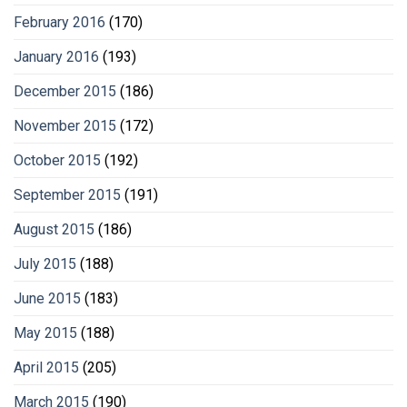
February 2016
(170)
January 2016
(193)
December 2015
(186)
November 2015
(172)
October 2015
(192)
September 2015
(191)
August 2015
(186)
July 2015
(188)
June 2015
(183)
May 2015
(188)
April 2015
(205)
March 2015
(190)