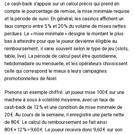
Le cash‑back s’appuie sur un calcul précis qui prend en
compte le pourcentage de remise, la mise minimale requise
et la période de suivi. En général, les casinos affichent un
taux compris entre 5 % et 20 % du volume de mises nettes
perdues. Le « mise minimale » désigne le montant le plus
bas à atteindre pour que le joueur devienne éligible au
remboursement ; il varie souvent selon le type de jeu (slots,
table, live). La période de calcul peut être quotidienne,
hebdomadaire ou mensuelle, et les opérateurs choisissent
celle qui correspond le mieux à leurs campagnes
promotionnelles de Noël.
Prenons un exemple chiffré : un joueur mise 100 € sur une
machine à sous à volatilité moyenne, avec un taux de
cash‑back de 12 % et une condition de mise minimale de
20 €. Au cours de la semaine, il enregistre une perte nette
de 80 €. Le calcul du remboursement se fait ainsi :
80 € × 12 % = 9,60 €. Le joueur recevra donc 9,60 € sur son