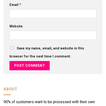
Email
*
Website
Save my name, email, and website in this
browser for the next time I comment.
ABOUT
90% of customers want to be processed with their own