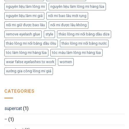
nguyên liệu làm lông mi
nguyên liệu làm lông mi hàng lùa
nguyên liệu làm mi giả
nối mi bao lâu mới rụng
nối mi giữ được bao lâu
nối mi được lâu không
remove eyelash glue
style
tháo lông mi nối bằng dầu dừa
tháo lông mi nối bằng dầu ôliu
tháo lông mi nối bằng nước
tóc làm lông mi hàng lùa
tóc màu làm lông mi hàng lùa
wear false eyelashes to work
women
xưởng gia công lông mi giả
CATEGORIES
supercat
(1)
–
(1)