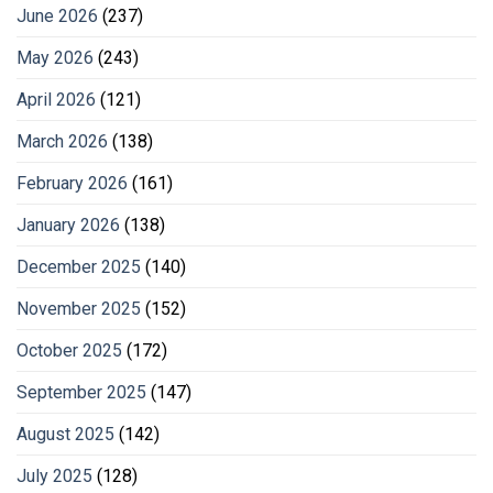
June 2026
(237)
May 2026
(243)
April 2026
(121)
March 2026
(138)
February 2026
(161)
January 2026
(138)
December 2025
(140)
November 2025
(152)
October 2025
(172)
September 2025
(147)
August 2025
(142)
July 2025
(128)