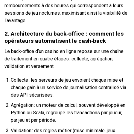
remboursements à des heures qui correspondent à leurs
sessions de jeu nocturnes, maximisant ainsi la visibilité de
l’avantage.
2. Architecture du back‑office : comment les
opérateurs automatisent le cash‑back
Le back‑office d’un casino en ligne repose sur une chaîne
de traitement en quatre étapes : collecte, agrégation,
validation et versement.
Collecte : les serveurs de jeu envoient chaque mise et
chaque gain à un service de journalisation centralisé via
des API sécurisées.
Agrégation : un moteur de calcul, souvent développé en
Python ou Scala, regroupe les transactions par joueur,
par jeu et par période.
Validation : des règles métier (mise minimale, jeux