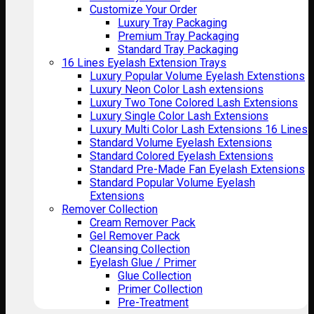
Customize Your Order
Luxury Tray Packaging
Premium Tray Packaging
Standard Tray Packaging
16 Lines Eyelash Extension Trays
Luxury Popular Volume Eyelash Extenstions
Luxury Neon Color Lash extensions
Luxury Two Tone Colored Lash Extensions
Luxury Single Color Lash Extensions
Luxury Multi Color Lash Extensions 16 Lines
Standard Volume Eyelash Extensions
Standard Colored Eyelash Extensions
Standard Pre-Made Fan Eyelash Extensions
Standard Popular Volume Eyelash
Extensions
Remover Collection
Cream Remover Pack
Gel Remover Pack
Cleansing Collection
Eyelash Glue / Primer
Glue Collection
Primer Collection
Pre-Treatment