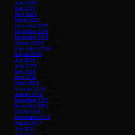
June 2020
(7)
May 2020
(1)
April 2020
(1)
March 2020
(1)
December 2019
(1)
December 2018
(191)
November 2018
(202)
October 2018
(199)
September 2018
(202)
August 2018
(192)
July 2018
(193)
June 2018
(186)
May 2018
(151)
April 2018
(180)
March 2018
(180)
February 2018
(174)
January 2018
(191)
December 2017
(206)
November 2017
(208)
October 2017
(170)
September 2017
(200)
August 2017
(194)
July 2017
(182)
June 2017
(179)