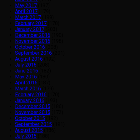
May 2017
(187)
April 2017
(179)
March 2017
(199)
February 2017
(178)
January 2017
(203)
December 2016
(190)
November 2016
(198)
October 2016
(208)
September 2016
(201)
August 2016
(192)
July 2016
(208)
June 2016
(182)
May 2016
(180)
April 2016
(187)
March 2016
(179)
February 2016
(170)
January 2016
(193)
December 2015
(186)
November 2015
(172)
October 2015
(192)
September 2015
(191)
August 2015
(186)
July 2015
(188)