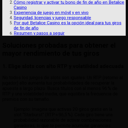
Cómo registrar y activar tu bono de fin de año en Betalice
Casino
Experiencia de juego en móvil y en vivo
Seguridad, licencias y juego responsable
Por qué Betalice Casino es la opción ideal para tus giros
de fin de año
Resumen y pasos a seguir
Soluciones probadas para obtener el
mayor rendimiento de tus giros
1. Elige slots con alto RTP y volatilidad adecuada
No todos los juegos de slots son iguales. Un RTP (retorno al
jugador) alto aumenta tus probabilidades de recuperar la
apuesta a largo plazo. Busca títulos con al menos 96 % de
RTP y una volatilidad media, que equilibra la frecuencia de
premios con su tamaño.
Ejemplo: Imagina que activas 20 giros gratis en la
slot “Starburst” (RTP ≈ 96,5 %). Cada giro tiene una
probabilidad razonable de activar combinaciones
ganadoras, lo que te permite acumular ganancias