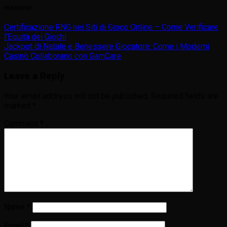
maxuser
Certificazione RNG nei Siti di Gioco Online – Come Verificare
l’Equità dei Giochi
Jackpot di Natale e Benessere Giocatore: Come i Moderni
Casinò Collaborano con GamCare
Leave a Reply
Your email address will not be published.
Required fields are
marked
*
Comment
*
Name
*
Email
*