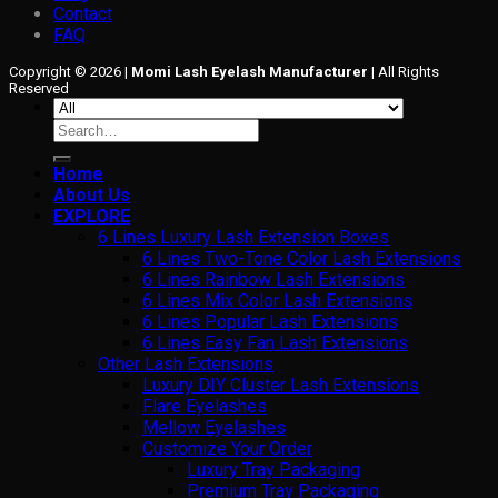
Contact
FAQ
Copyright © 2026 |
Momi Lash Eyelash Manufacturer
| All Rights
Reserved
Search
for:
Home
About Us
EXPLORE
6 Lines Luxury Lash Extension Boxes
6 Lines Two-Tone Color Lash Extensions
6 Lines Rainbow Lash Extensions
6 Lines Mix Color Lash Extensions
6 Lines Popular Lash Extensions
6 Lines Easy Fan Lash Extensions
Other Lash Extensions
Luxury DIY Cluster Lash Extensions
Flare Eyelashes
Mellow Eyelashes
Customize Your Order
Luxury Tray Packaging
Premium Tray Packaging