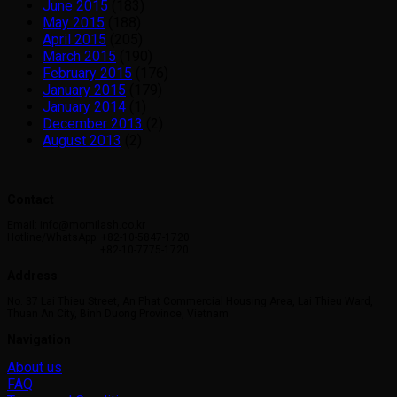
June 2015
(183)
May 2015
(188)
April 2015
(205)
March 2015
(190)
February 2015
(176)
January 2015
(179)
January 2014
(1)
December 2013
(2)
August 2013
(2)
Contact
Email: info@momilash.co.kr
Hotline/WhatsApp: +82-10-5847-1720
+82-10-7775-1720
Address
No. 37 Lai Thieu Street, An Phat Commercial Housing Area, Lai Thieu Ward,
Thuan An City, Binh Duong Province, Vietnam
Navigation
About us
FAQ