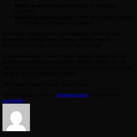
Utiliza la versión móvil
para jugar en cualquier
momento.
Mantén la seguridad
usando métodos de pago fiables
y herramientas de juego responsable.
Con estas estrategias, tus giros gratuitos de fin de año
pueden transformarse en ganancias reales y en una
experiencia de juego mucho más satisfactoria.
Si buscas un casino que combine variedad, rapidez en los
pagos y recompensas constantes, Betalice Casino es una
elección segura. Regístrate, activa tus bonos y prepárate para
cerrar el año con grandes victorias.
¡Feliz juego y que la suerte te acompañe!
This entry was posted in
Uncategorized
. Bookmark the
permalink
.