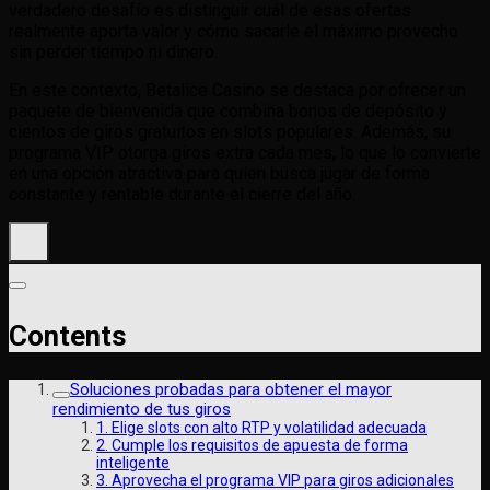
verdadero desafío es distinguir cuál de esas ofertas
realmente aporta valor y cómo sacarle el máximo provecho
sin perder tiempo ni dinero.
En este contexto, Betalice Casino se destaca por ofrecer un
paquete de bienvenida que combina bonos de depósito y
cientos de giros gratuitos en slots populares. Además, su
programa VIP otorga giros extra cada mes, lo que lo convierte
en una opción atractiva para quien busca jugar de forma
constante y rentable durante el cierre del año.
Contents
Soluciones probadas para obtener el mayor
rendimiento de tus giros
1. Elige slots con alto RTP y volatilidad adecuada
2. Cumple los requisitos de apuesta de forma
inteligente
3. Aprovecha el programa VIP para giros adicionales