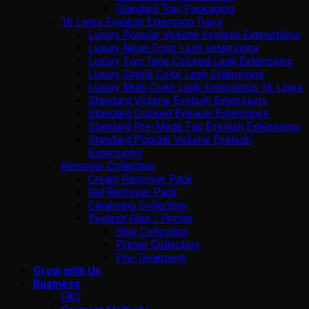
Standard Tray Packaging
16 Lines Eyelash Extension Trays
Luxury Popular Volume Eyelash Extenstions
Luxury Neon Color Lash extensions
Luxury Two Tone Colored Lash Extensions
Luxury Single Color Lash Extensions
Luxury Multi Color Lash Extensions 16 Lines
Standard Volume Eyelash Extensions
Standard Colored Eyelash Extensions
Standard Pre-Made Fan Eyelash Extensions
Standard Popular Volume Eyelash
Extensions
Remover Collection
Cream Remover Pack
Gel Remover Pack
Cleansing Collection
Eyelash Glue / Primer
Glue Collection
Primer Collection
Pre-Treatment
Grow with Us
Business
FAQ