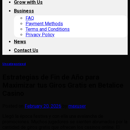
Grow with Us
Business
FAQ
Payment Methods
Terms and Conditions
Privacy Policy
News
Contact Us
Uncategorized
Estrategias de Fin de Año para
Maximizar tus Giros Gratis en Betalice
Casino
Posted on
February 20, 2026
by
maxuser
Llegó la época festiva y con ella una avalancha de
promociones. Muchos jugadores se sienten abrumados por la
cantidad de giros gratis que ofrecen los casinos online. El