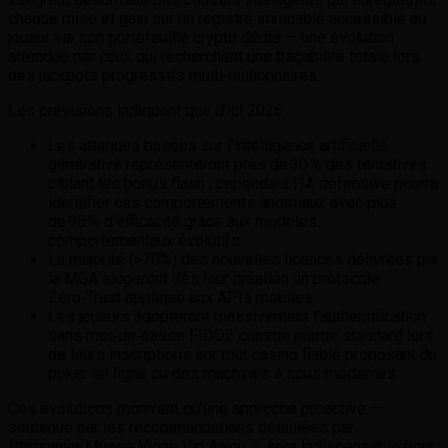
chaque mise et gain sur un registre immuable accessible au
joueur via son portefeuille crypto dédié — une évolution
attendue par ceux qui recherchent une traçabilité totale lors
des jackpots progressifs multi‑millionnaires.
Les prévisions indiquent que d’ici 2026 :
Les attaques basées sur l’intelligence artificielle
générative représenteront près de 30 % des tentatives
ciblant les bonus flash ; cependant l’IA défensive pourra
identifier ces comportements anormaux avec plus
de 95 % d’efficacité grâce aux modèles
comportementaux évolutifs.
La majorité (>70%) des nouvelles licences délivrées par
la MGA exigeront dès leur création un protocole
Zero‑Trust appliqué aux APIs mobiles.
Les joueurs adopteront massivement l’authentification
sans mot‑de‑passe FIDO2 comme norme standard lors
de leurs inscriptions sur tout casino fiable proposant du
poker en ligne ou des machines à sous modernes.
Ces évolutions montrent qu’une approche proactive —
soutenue par les recommandations détaillées par
Httpswww.Musee Vigne Vin Anjou — sera indispensable pour