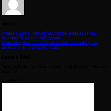
maxuser
Strategic Bonus Planning for Crypto‑Powered Casinos:
Massimo Sicurezza nei Pagamenti
Nuovi inizi, grandi vincite: le storie di milionari del gioco
online che hanno cambiato il 2024
Leave a Reply
Your email address will not be published.
Required fields are
marked
*
Comment
*