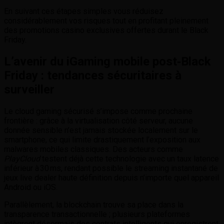
En suivant ces étapes simples vous réduisez
considérablement vos risques tout en profitant pleinement
des promotions casino exclusives offertes durant le Black
Friday.
L’avenir du iGaming mobile post‑Black
Friday : tendances sécuritaires à
surveiller
Le cloud gaming sécurisé s’impose comme prochaine
frontière : grâce à la virtualisation côté serveur, aucune
donnée sensible n’est jamais stockée localement sur le
smartphone, ce qui limite drastiquement l’exposition aux
malwares mobiles classiques. Des acteurs comme
PlayCloud
testent déjà cette technologie avec un taux latence
inférieur à 30 ms, rendant possible le streaming instantané de
jeux live dealer haute définition depuis n’importe quel appareil
Android ou iOS.
Parallèlement, la blockchain trouve sa place dans la
transparence transactionnelle ; plusieurs plateformes
intègrent désormais des contrats intelligents qui enregistrent