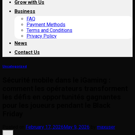
Grow with Us
Business
FAQ
Payment Methods
Terms and Conditions
Privacy Policy
News
Contact Us
Uncategorized
Sécurité mobile dans le iGaming :
comment les opérateurs transforment
les défis en opportunités gagnantes
pour les joueurs pendant le Black
Friday
Posted on
February 17, 2026
May 9, 2026
by
maxuser