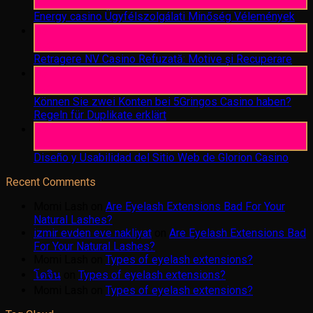
Aug
Energy casino Ügyfélszolgálati Minőség Vélemények
05
Aug
Retragere NV Casino Refuzată: Motive și Recuperare
05
Aug
Können Sie zwei Konten bei 5Gringos Casino haben?
Regeln für Duplikate erklärt
05
Aug
Diseño y Usabilidad del Sitio Web de Glorion Casino
Recent Comments
Momi Lash
on
Are Eyelash Extensions Bad For Your
Natural Lashes?
izmir evden eve nakliyat
on
Are Eyelash Extensions Bad
For Your Natural Lashes?
Momi Lash
on
Types of eyelash extensions?
โดจิน
on
Types of eyelash extensions?
Momi Lash
on
Types of eyelash extensions?