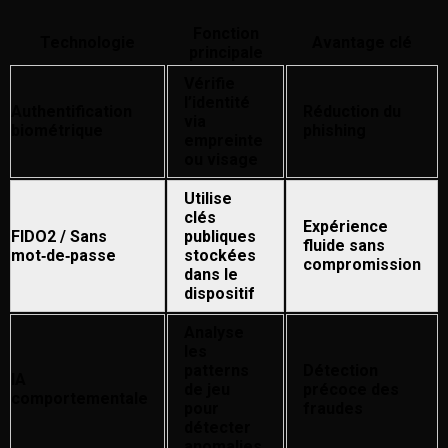
Fonction
Technologie
Avantage clé
principale
Vérifie
l’identité
Authentification
Réduction du
via
biométrique
phishing
empreinte
ou visage
Utilise
clés
Expérience
FIDO2 / Sans
publiques
fluide sans
mot‑de‑passe
stockées
compromission
dans le
dispositif
Analyse
les
patterns
Détection
IA
de jeu
précoce des
comportementale
pour
fraudes
détecter
anomalies