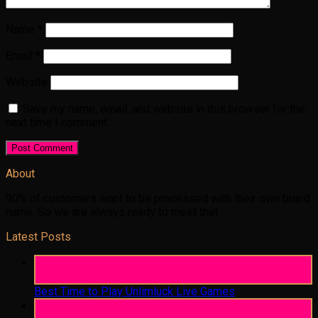
Name
*
Email
*
Website
Save my name, email, and website in this browser for the
next time I comment.
About
90% of customers want to be processed with their own brand
name. So we are always ready to meet that.
Latest Posts
05
Aug
Best Time to Play Unlimluck Live Games
05