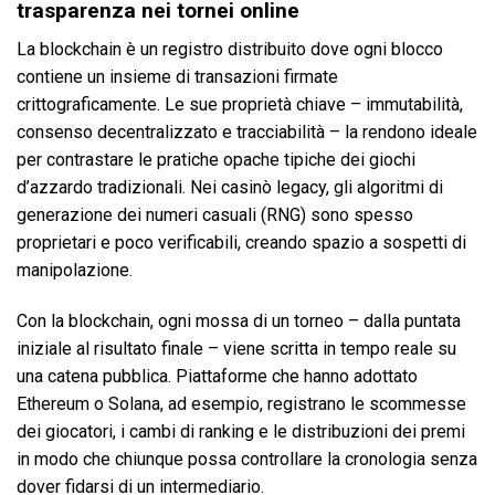
trasparenza nei tornei online
La blockchain è un registro distribuito dove ogni blocco
contiene un insieme di transazioni firmate
crittograficamente. Le sue proprietà chiave – immutabilità,
consenso decentralizzato e tracciabilità – la rendono ideale
per contrastare le pratiche opache tipiche dei giochi
d’azzardo tradizionali. Nei casinò legacy, gli algoritmi di
generazione dei numeri casuali (RNG) sono spesso
proprietari e poco verificabili, creando spazio a sospetti di
manipolazione.
Con la blockchain, ogni mossa di un torneo – dalla puntata
iniziale al risultato finale – viene scritta in tempo reale su
una catena pubblica. Piattaforme che hanno adottato
Ethereum o Solana, ad esempio, registrano le scommesse
dei giocatori, i cambi di ranking e le distribuzioni dei premi
in modo che chiunque possa controllare la cronologia senza
dover fidarsi di un intermediario.