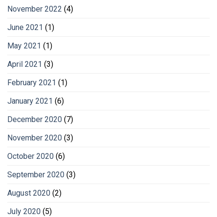
November 2022
(4)
June 2021
(1)
May 2021
(1)
April 2021
(3)
February 2021
(1)
January 2021
(6)
December 2020
(7)
November 2020
(3)
October 2020
(6)
September 2020
(3)
August 2020
(2)
July 2020
(5)