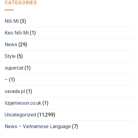
CATEGORIES
Nối Mi
(3)
Keo Nối Mi
(1)
News
(29)
Style
(5)
supercat
(1)
–
(1)
vavada pl
(1)
lizjamieson.co.uk
(1)
Uncategorized
(11,299)
News – Vietnamese Language
(7)