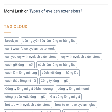
Momi Lash
on
Types of eyelash extensions?
TAG CLOUD
brooklyn
bán nguyên liệu làm lông mi hàng lùa
can i wear false eyelashes to work
can you cry with eyelash extensions
cry with eyelash extensions
cách gỡ lông mi nối
cách làm lông mi hàng lùa
cách làm lông mi rụng
cách nối lông mi hàng lùa
cách tháo lông mi nối
Công ty lông mi giả
Công ty lông mi giả ở bình dương
công ty lông mi momi
công ty sản xuất lông mi giả
Gia công lông mi giả
hot tub with eyelash extensions
how to remove eyelash glue