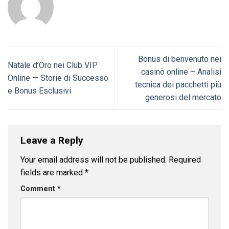
Bonus di benvenuto nei
Natale d’Oro nei Club VIP
casinò online – Analisi
Online — Storie di Successo
tecnica dei pacchetti più
e Bonus Esclusivi
generosi del mercato
Leave a Reply
Your email address will not be published.
Required
fields are marked
*
Comment
*