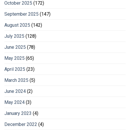
October 2025
(172)
September 2025
(147)
August 2025
(142)
July 2025
(128)
June 2025
(78)
May 2025
(65)
April 2025
(23)
March 2025
(5)
June 2024
(2)
May 2024
(3)
January 2023
(4)
December 2022
(4)