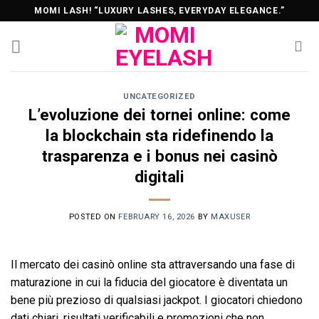
Skip
MOMI LASH! “LUXURY LASHES, EVERYDAY ELEGANCE.”
to
content
UNCATEGORIZED
L’evoluzione dei tornei online: come
la blockchain sta ridefinendo la
trasparenza e i bonus nei casinò
digitali
POSTED ON
FEBRUARY 16, 2026
BY
MAXUSER
Il mercato dei casinò online sta attraversando una fase di
maturazione in cui la fiducia del giocatore è diventata un
bene più prezioso di qualsiasi jackpot. I giocatori chiedono
dati chiari, risultati verificabili e promozioni che non