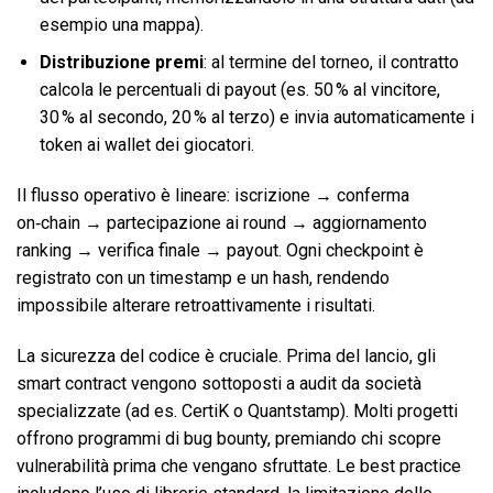
esempio una mappa).
Distribuzione premi
: al termine del torneo, il contratto
calcola le percentuali di payout (es. 50 % al vincitore,
30 % al secondo, 20 % al terzo) e invia automaticamente i
token ai wallet dei giocatori.
Il flusso operativo è lineare: iscrizione → conferma
on‑chain → partecipazione ai round → aggiornamento
ranking → verifica finale → payout. Ogni checkpoint è
registrato con un timestamp e un hash, rendendo
impossibile alterare retroattivamente i risultati.
La sicurezza del codice è cruciale. Prima del lancio, gli
smart contract vengono sottoposti a audit da società
specializzate (ad es. CertiK o Quantstamp). Molti progetti
offrono programmi di bug bounty, premiando chi scopre
vulnerabilità prima che vengano sfruttate. Le best practice