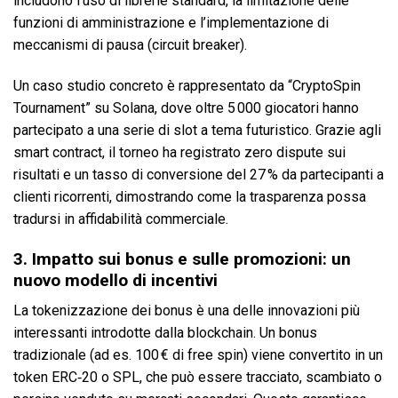
includono l’uso di librerie standard, la limitazione delle
funzioni di amministrazione e l’implementazione di
meccanismi di pausa (circuit breaker).
Un caso studio concreto è rappresentato da “CryptoSpin
Tournament” su Solana, dove oltre 5 000 giocatori hanno
partecipato a una serie di slot a tema futuristico. Grazie agli
smart contract, il torneo ha registrato zero dispute sui
risultati e un tasso di conversione del 27 % da partecipanti a
clienti ricorrenti, dimostrando come la trasparenza possa
tradursi in affidabilità commerciale.
3. Impatto sui bonus e sulle promozioni: un
nuovo modello di incentivi
La tokenizzazione dei bonus è una delle innovazioni più
interessanti introdotte dalla blockchain. Un bonus
tradizionale (ad es. 100 € di free spin) viene convertito in un
token ERC‑20 o SPL, che può essere tracciato, scambiato o