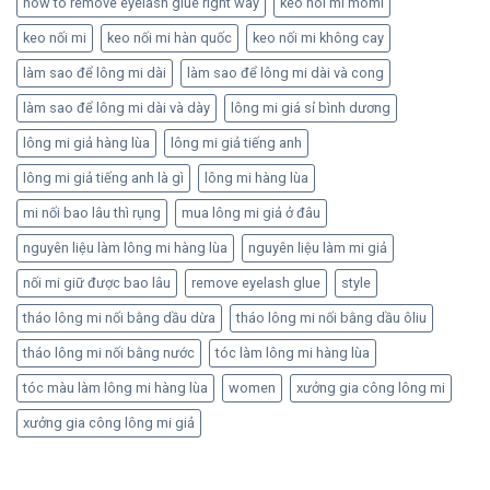
how to remove eyelash glue right way
keo noi mi momi
keo nối mi
keo nối mi hàn quốc
keo nối mi không cay
làm sao để lông mi dài
làm sao để lông mi dài và cong
làm sao để lông mi dài và dày
lông mi giá sỉ bình dương
lông mi giả hàng lùa
lông mi giả tiếng anh
lông mi giả tiếng anh là gì
lông mi hàng lùa
mi nối bao lâu thì rụng
mua lông mi giả ở đâu
nguyên liệu làm lông mi hàng lùa
nguyên liệu làm mi giả
nối mi giữ được bao lâu
remove eyelash glue
style
tháo lông mi nối bằng dầu dừa
tháo lông mi nối bằng dầu ôliu
tháo lông mi nối bằng nước
tóc làm lông mi hàng lùa
tóc màu làm lông mi hàng lùa
women
xưởng gia công lông mi
xưởng gia công lông mi giả