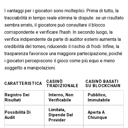
I vantaggi per i giocatori sono molteplici. Prima di tutto, la
tracciabilità in tempo reale elimina le dispute: se un risultato
sembra errato, il giocatore può consultare il blocco
corrispondente e verificare l’hash. In secondo luogo, la
verifica indipendente da parte di auditor esterni aumenta la
credibilità del torneo, riducendo il rischio di frodi. Infine, la
trasparenza favorisce una maggiore partecipazione, poiché
i giocatori percepiscono il gioco come più equo e meno
soggetto a manipolazioni.
CASINÒ
CASINÒ BASATI
CARATTERISTICA
TRADIZIONALE
SU BLOCKCHAIN
Registro Dei
Interno, Non
Pubblico,
Risultati
Verificabile
Immutabile
Limitata,
Possibilità Di
Aperta A
Dipende Dal
Audit
Chiunque
Provider