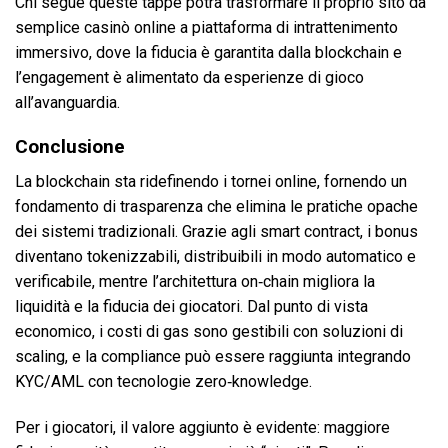
Chi segue queste tappe potrà trasformare il proprio sito da
semplice casinò online a piattaforma di intrattenimento
immersivo, dove la fiducia è garantita dalla blockchain e
l’engagement è alimentato da esperienze di gioco
all’avanguardia.
Conclusione
La blockchain sta ridefinendo i tornei online, fornendo un
fondamento di trasparenza che elimina le pratiche opache
dei sistemi tradizionali. Grazie agli smart contract, i bonus
diventano tokenizzabili, distribuibili in modo automatico e
verificabile, mentre l’architettura on‑chain migliora la
liquidità e la fiducia dei giocatori. Dal punto di vista
economico, i costi di gas sono gestibili con soluzioni di
scaling, e la compliance può essere raggiunta integrando
KYC/AML con tecnologie zero‑knowledge.
Per i giocatori, il valore aggiunto è evidente: maggiore