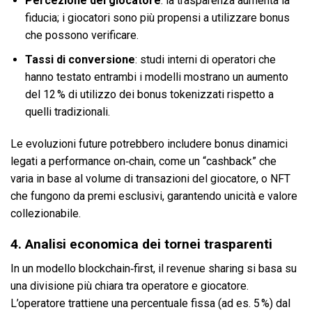
Percezione del giocatore
: la trasparenza aumenta la
fiducia; i giocatori sono più propensi a utilizzare bonus
che possono verificare.
Tassi di conversione
: studi interni di operatori che
hanno testato entrambi i modelli mostrano un aumento
del 12 % di utilizzo dei bonus tokenizzati rispetto a
quelli tradizionali.
Le evoluzioni future potrebbero includere bonus dinamici
legati a performance on‑chain, come un “cashback” che
varia in base al volume di transazioni del giocatore, o NFT
che fungono da premi esclusivi, garantendo unicità e valore
collezionabile.
4. Analisi economica dei tornei trasparenti
In un modello blockchain‑first, il revenue sharing si basa su
una divisione più chiara tra operatore e giocatore.
L’operatore trattiene una percentuale fissa (ad es. 5 %) dal