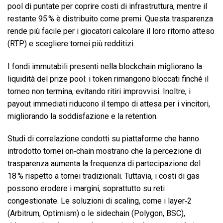
pool di puntate per coprire costi di infrastruttura, mentre il
restante 95 % è distribuito come premi. Questa trasparenza
rende più facile per i giocatori calcolare il loro ritorno atteso
(RTP) e scegliere tornei più redditizi.
I fondi immutabili presenti nella blockchain migliorano la
liquidità del prize pool: i token rimangono bloccati finché il
torneo non termina, evitando ritiri improvvisi. Inoltre, i
payout immediati riducono il tempo di attesa per i vincitori,
migliorando la soddisfazione e la retention.
Studi di correlazione condotti su piattaforme che hanno
introdotto tornei on‑chain mostrano che la percezione di
trasparenza aumenta la frequenza di partecipazione del
18 % rispetto a tornei tradizionali. Tuttavia, i costi di gas
possono erodere i margini, soprattutto su reti
congestionate. Le soluzioni di scaling, come i layer‑2
(Arbitrum, Optimism) o le sidechain (Polygon, BSC),