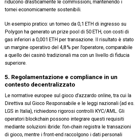
riducono drasticamente le commissioni, mantenendo i
tornei economicamente sostenibili.
Un esempio pratico: un torneo da 0,1 ETH di ingresso su
Polygon ha generato un prize pool di 50 ETH, con costi di
gas inferiori a 0,001 ETH per transazione. Il risultato è stato
un margine operativo del 4,8 % per l’operatore, comparabile
a quello dei casinò tradizionali ma con un livello di fiducia
superiore.
5. Regolamentazione e compliance in un
contesto decentralizzato
Le normative europee sul gioco d’azzardo online, tra cui la
Direttiva sul Gioco Responsabile e le leggi nazionali (ad es.
LGS in Italia), richiedono rigorosi controlli KYC/AML. Gli
operatori blockchain possono integrare questi requisiti
mediante soluzioni ibride: l’on‑chain registra le transazioni
di gioco, mentre i front‑end raccolgono i dati personali