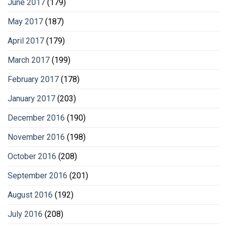
June 2017
(179)
May 2017
(187)
April 2017
(179)
March 2017
(199)
February 2017
(178)
January 2017
(203)
December 2016
(190)
November 2016
(198)
October 2016
(208)
September 2016
(201)
August 2016
(192)
July 2016
(208)