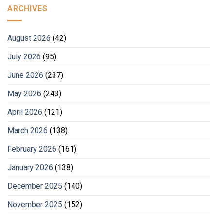
ARCHIVES
August 2026
(42)
July 2026
(95)
June 2026
(237)
May 2026
(243)
April 2026
(121)
March 2026
(138)
February 2026
(161)
January 2026
(138)
December 2025
(140)
November 2025
(152)