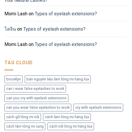
Your Natural Lashes?
Momi Lash
on
Types of eyelash extensions?
โดจิน
on
Types of eyelash extensions?
Momi Lash
on
Types of eyelash extensions?
TAG CLOUD
brooklyn
bán nguyên liệu làm lông mi hàng lùa
can i wear false eyelashes to work
can you cry with eyelash extensions
can you wear false eyelashes to work
cry with eyelash extensions
cách gỡ lông mi nối
cách làm lông mi hàng lùa
cách làm lông mi rụng
cách nối lông mi hàng lùa