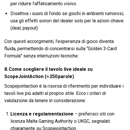
per ridurre l’affaticamento visivo.
Disattiva i suoni di fondo se giochi in ambienti rumorosi;
usa gli effetti sonori del dealer solo per le azioni chiave
(deal, payout).
Con questi accorgimenti, l’esperienza di gioco diventa
fluida, permettendo di concentrarsi sulla “Golden 3‑Card
Formula” senza interruzioni tecniche.
8. Come scegliere il tavolo live ideale su
ScopeJointAction (≈ 250 parole)
Scopejointaction è la risorsa di riferimento per individuare i
tavoli live più adatti al proprio stile. Ecco i criteri di
valutazione da tenere in considerazione:
Licenza e regolamentazione
– preferisci siti con
licenza Malta Gaming Authority o UKGC, segnalati
chiaramente su Scopejointaction.