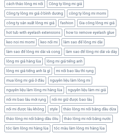
cách tháo lông mi nối
Công ty lông mi giả
Công ty lông mi giả ở bình dương
công ty lông mi momi
công ty sản xuất lông mi giả
fashion
Gia công lông mi giả
hot tub with eyelash extensions
how to remove eyelash glue
keo noi mi momi
keo nối mi
làm sao để lông mi dài
làm sao để lông mi dài và cong
làm sao để lông mi dài và dày
lông mi giả hàng lùa
lông mi giả tiếng anh
lông mi giả tiếng anh là gì
mi nối bao lâu thì rụng
mua lông mi giả ở đâu
nguyên liệu làm lông mi
nguyên liệu làm lông mi hàng lùa
nguyên liệu làm mi giả
nối mi bao lâu mới rụng
nối mi giữ được bao lâu
nối mi được lâu không
style
tháo lông mi nối bằng dầu dừa
tháo lông mi nối bằng dầu ôliu
tháo lông mi nối bằng nước
tóc làm lông mi hàng lùa
tóc màu làm lông mi hàng lùa