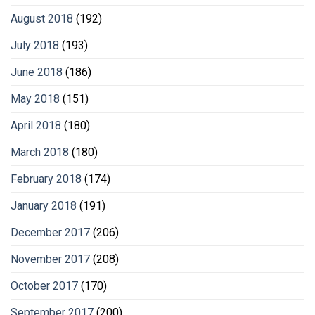
August 2018
(192)
July 2018
(193)
June 2018
(186)
May 2018
(151)
April 2018
(180)
March 2018
(180)
February 2018
(174)
January 2018
(191)
December 2017
(206)
November 2017
(208)
October 2017
(170)
September 2017
(200)