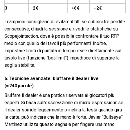
3
2 €
+6 €
–2 €
I campioni consigliano di evitare il tilt: se subisci tre perdite
consecutive, chiudi la sessione e rivedi le statistiche su
Scopejointaction, dove è possibile confrontare il tuo RTP
medio con quello dei tavoli più performanti. Inoltre,
impostare limiti di puntata in tempo reale direttamente sul
tavolo live (funzione “bet‑limit”) impedisce di superare la
soglia stabilita.
6. Tecniche avanzate: bluffare il dealer live
(≈ 240 parole)
Bluffare il dealer è una pratica riservata ai giocatori più
esperti. Si basa sull’osservazione di micro‑espressioni: se
il dealer sorride leggermente o inclina la testa quando gira
le carte, può indicare che la mano è forte. Javier “Bullseye”
Martínez utilizza questo segnale per fingere una mano