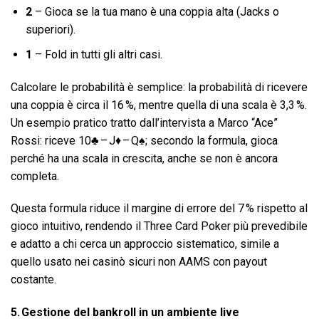
2
– Gioca se la tua mano è una coppia alta (Jacks o
superiori).
1
– Fold in tutti gli altri casi.
Calcolare le probabilità è semplice: la probabilità di ricevere
una coppia è circa il 16 %, mentre quella di una scala è 3,3 %.
Un esempio pratico tratto dall’intervista a Marco “Ace”
Rossi: riceve 10♣ – J♦ – Q♠; secondo la formula, gioca
perché ha una scala in crescita, anche se non è ancora
completa.
Questa formula riduce il margine di errore del 7 % rispetto al
gioco intuitivo, rendendo il Three Card Poker più prevedibile
e adatto a chi cerca un approccio sistematico, simile a
quello usato nei casinò sicuri non AAMS con payout
costante.
5. Gestione del bankroll in un ambiente live