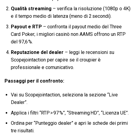
Qualità streaming
– verifica la risoluzione (1080p o 4K)
e il tempo medio di latenza (meno di 2 secondi).
Payout e RTP
– confronta il payout medio del Three
Card Poker; i migliori casinò non AAMS offrono un RTP
del 97,6 %.
Reputazione del dealer
– leggi le recensioni su
Scopejointaction per capire se il croupier è
professionale e comunicativo.
Passaggi per il confronto:
Vai su Scopejointaction, seleziona la sezione “Live
Dealer”.
Applica i filtri “RTP > 97 %”, “Streaming HD”, “Licenza UE”.
Ordina per “Punteggio dealer” e apri le schede dei primi
tre risultati.