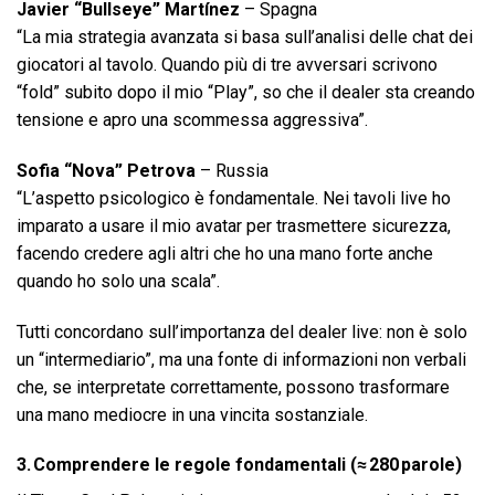
Javier “Bullseye” Martínez
– Spagna
“La mia strategia avanzata si basa sull’analisi delle chat dei
giocatori al tavolo. Quando più di tre avversari scrivono
“fold” subito dopo il mio “Play”, so che il dealer sta creando
tensione e apro una scommessa aggressiva”.
Sofia “Nova” Petrova
– Russia
“L’aspetto psicologico è fondamentale. Nei tavoli live ho
imparato a usare il mio avatar per trasmettere sicurezza,
facendo credere agli altri che ho una mano forte anche
quando ho solo una scala”.
Tutti concordano sull’importanza del dealer live: non è solo
un “intermediario”, ma una fonte di informazioni non verbali
che, se interpretate correttamente, possono trasformare
una mano mediocre in una vincita sostanziale.
3. Comprendere le regole fondamentali (≈ 280 parole)