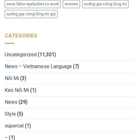
wear false eyelashes to work
women
xưởng gia công lông mi
xưởng gia công lông mi giả
CATEGORIES
Uncategorized
(11,301)
News – Vietnamese Language
(7)
Nối Mi
(3)
Keo Nối Mi
(1)
News
(29)
Style
(5)
supercat
(1)
–
(1)