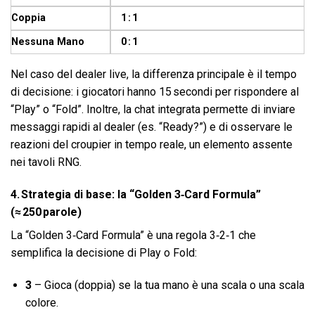
Coppia
1 : 1
Nessuna Mano
0 : 1
Nel caso del dealer live, la differenza principale è il tempo
di decisione: i giocatori hanno 15 secondi per rispondere al
“Play” o “Fold”. Inoltre, la chat integrata permette di inviare
messaggi rapidi al dealer (es. “Ready?”) e di osservare le
reazioni del croupier in tempo reale, un elemento assente
nei tavoli RNG.
4. Strategia di base: la “Golden 3‑Card Formula”
(≈ 250 parole)
La “Golden 3‑Card Formula” è una regola 3‑2‑1 che
semplifica la decisione di Play o Fold:
3
– Gioca (doppia) se la tua mano è una scala o una scala
colore.