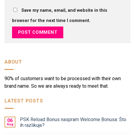
Save my name, email, and website in this
browser for the next time I comment.
ABOUT
90% of customers want to be processed with their own
brand name. So we are always ready to meet that.
LATEST POSTS
PSK Reload Bonus naspram Welcome Bonusa: Što
06
Aug
ih razlikuje?