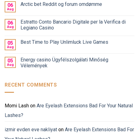
Arctic bet Reddit og forum omdømme
06
Aug
Estratto Conto Bancario Digitale per la Verifica di
06
Aug
Legiano Casino
Best Time to Play Unlimluck Live Games
05
Aug
Energy casino Ügyfélszolgálati Minőség
05
Aug
Vélemények
RECENT COMMENTS
Momi Lash
on
Are Eyelash Extensions Bad For Your Natural
Lashes?
izmir evden eve nakliyat
on
Are Eyelash Extensions Bad For