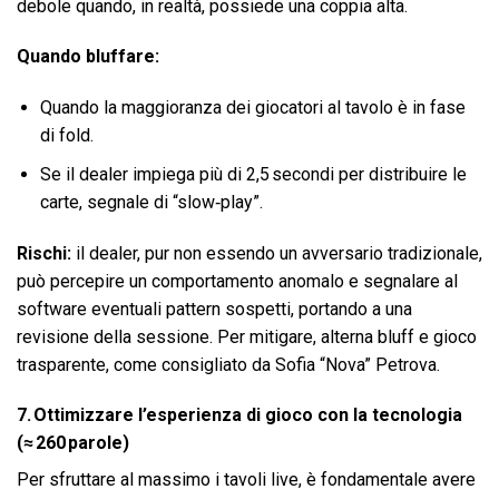
debole quando, in realtà, possiede una coppia alta.
Quando bluffare:
Quando la maggioranza dei giocatori al tavolo è in fase
di fold.
Se il dealer impiega più di 2,5 secondi per distribuire le
carte, segnale di “slow‑play”.
Rischi:
il dealer, pur non essendo un avversario tradizionale,
può percepire un comportamento anomalo e segnalare al
software eventuali pattern sospetti, portando a una
revisione della sessione. Per mitigare, alterna bluff e gioco
trasparente, come consigliato da Sofia “Nova” Petrova.
7. Ottimizzare l’esperienza di gioco con la tecnologia
(≈ 260 parole)
Per sfruttare al massimo i tavoli live, è fondamentale avere