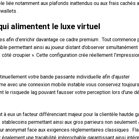
éable liée notamment aux plafonds inattendus ou aux frais cachés
wallets .
ui alimentent le luxe virtuel
es afin d’enrichir davantage ce cadre premium . Tout commence pa
le permettant ainsi au joueur distant d’observer simultanément
« côté croupier ». Cette configuration crée réellement l’impressi
tinuellement votre bande passante individuelle afin d’ajuster
me avec une connexion mobile instable vous conservez toujours 
nt le risquede lag pouvant fausser votre perception lors d’une d
à eux un facteur différenciant majeur pour la clientèle hautde 
rs stablecoins permettant ainsi aux gros parrieurs non seulement
ur anonymat face aux exigences réglementaires classiques . Fl
également une traçabilité irréprochable garantissant ainsi intégr