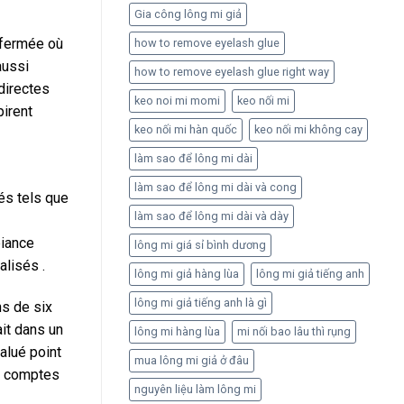
Gia công lông mi giả
e fermée où
how to remove eyelash glue
aussi
how to remove eyelash glue right way
directes
keo noi mi momi
keo nối mi
pirent
keo nối mi hàn quốc
keo nối mi không cay
làm sao để lông mi dài
làm sao để lông mi dài và cong
és tels que
làm sao để lông mi dài và dày
biance
lông mi giá sỉ bình dương
alisés .
lông mi giả hàng lùa
lông mi giả tiếng anh
lông mi giả tiếng anh là gì
s de six
it dans un
lông mi hàng lùa
mi nối bao lâu thì rụng
alué point
mua lông mi giả ở đâu
rs comptes
nguyên liệu làm lông mi