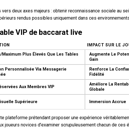
s vers deux axes majeurs : obtenir reconnaissance sociale au sei
supérieurs rendus possibles uniquement dans ces environnements
table VIP de baccarat live
TION
IMPACT SUR LE J
/maximum Plus Élevés Que Les Tables
Augmente Le Poten
d
Gain
ion Personnalisée Via Messagerie
Renforce La Confia
née
Fidélité
Améliore La Rentabi
Réservées Aux Membres VIP
Globale
Visuelle Supérieure
Immersion Accrue
toute plateforme prétendant proposer une expérience véritableme
ux joueurs novices d’examiner scrupuleusement chacun de ces 