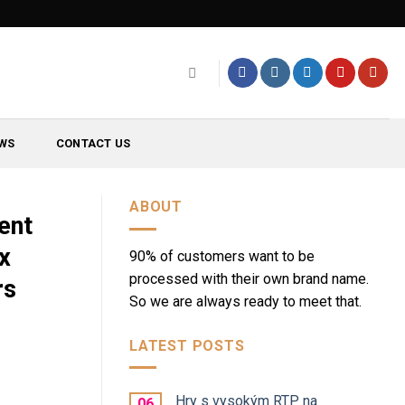
WS
CONTACT US
ABOUT
ent
x
90% of customers want to be
processed with their own brand name.
rs
So we are always ready to meet that.
LATEST POSTS
Hry s vysokým RTP na
06