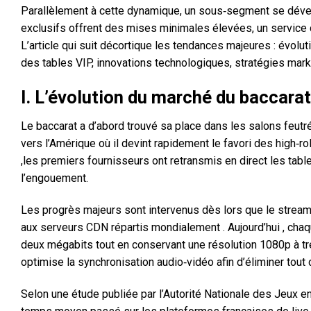
Parallèlement à cette dynamique, un sous‑segment se dével
exclusifs offrent des mises minimales élevées, un service 
L’article qui suit décortique les tendances majeures : évolu
des tables VIP, innovations technologiques, stratégies mark
I. L’évolution du marché du baccarat
Le baccarat a d’abord trouvé sa place dans les salons feutr
vers l’Amérique où il devint rapidement le favori des high‑
,les premiers fournisseurs ont retransmis en direct les tab
l’engouement.
Les progrès majeurs sont intervenus dès lors que le strea
aux serveurs CDN répartis mondialement . Aujourd’hui , cha
deux mégabits tout en conservant une résolution 1080p à tren
optimise la synchronisation audio‑vidéo afin d’éliminer tout d
Selon une étude publiée par l’Autorité Nationale des Jeux e