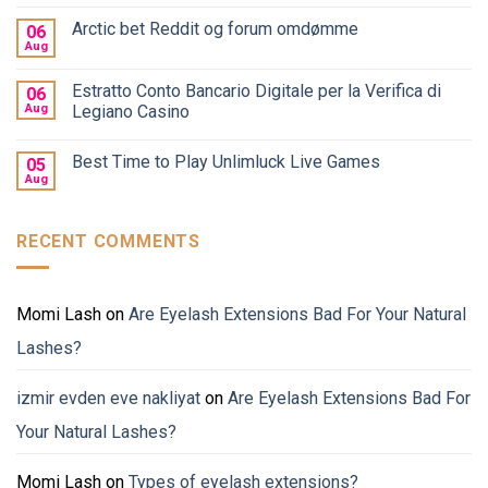
Arctic bet Reddit og forum omdømme
06
Aug
Estratto Conto Bancario Digitale per la Verifica di
06
Aug
Legiano Casino
Best Time to Play Unlimluck Live Games
05
Aug
RECENT COMMENTS
Momi Lash
on
Are Eyelash Extensions Bad For Your Natural
Lashes?
izmir evden eve nakliyat
on
Are Eyelash Extensions Bad For
Your Natural Lashes?
Momi Lash
on
Types of eyelash extensions?