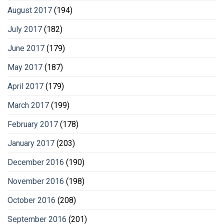
August 2017
(194)
July 2017
(182)
June 2017
(179)
May 2017
(187)
April 2017
(179)
March 2017
(199)
February 2017
(178)
January 2017
(203)
December 2016
(190)
November 2016
(198)
October 2016
(208)
September 2016
(201)