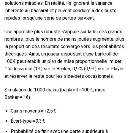
solutions miracles. En réalité, ils ignorent la variance
inhérente au baccarat et peuvent conduire à des busts
rapides lorsqu’une série de pertes survient.
Une approche plus robuste s’appuie sur la loi des grands
nombres : plus le nombre de mains jouées augmente, plus
la proportion des résultats converge vers les probabilités
théoriques. Ainsi, un joueur disposant d’une bankroll de
100 € peut établir un plan de mise proportionnelle : miser
1 % du capital (1 €) sur le Banker, 0,9 % (0,9 €) sur le Player
et réserver le reste pour les side‑bets occasionnels.
Simulation de 1 000 mains (bankroll = 100 €, mise
Banker = 1 €) :
Gains moyens ≈ +2,5 €
Écart‑type ≈ 9,3 €
Probabilité de finir avec une perte supérieure à