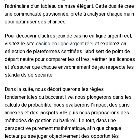
l’adrénaline d’un tableau de mise élégant. Cette dualité crée
une communauté passionnée, prête à analyser chaque main
pour optimiser ses chances.
Pour découvrir d’autres jeux de casino en ligne argent réel,
visitez le site
casino en ligne argent réel
et explorez sa
sélection de plateformes certifiées. Iabd sert de point de
départ neutre pour comparer les offres, vérifier les licences
et s’assurer que chaque environnement de jeu respecte les
standards de sécurité.
Dans la suite, nous décortiquerons les règles
fondamentales du baccarat live, nous plongerons dans les
calculs de probabilité, nous évaluerons l’impact des paris
annexes et des jackpots VIP, puis nous proposerons des
méthodes de gestion du bankroll. Le tout, dans une
perspective purement mathématique, afin que chaque
lecteur puisse juger objectivement des opportunités