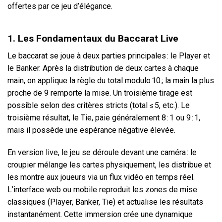
offertes par ce jeu d’élégance.
1. Les Fondamentaux du Baccarat Live
Le baccarat se joue à deux parties principales : le Player et
le Banker. Après la distribution de deux cartes à chaque
main, on applique la règle du total modulo 10 ; la main la plus
proche de 9 remporte la mise. Un troisième tirage est
possible selon des critères stricts (total ≤ 5, etc.). Le
troisième résultat, le Tie, paie généralement 8 : 1 ou 9 : 1,
mais il possède une espérance négative élevée.
En version live, le jeu se déroule devant une caméra : le
croupier mélange les cartes physiquement, les distribue et
les montre aux joueurs via un flux vidéo en temps réel.
L’interface web ou mobile reproduit les zones de mise
classiques (Player, Banker, Tie) et actualise les résultats
instantanément. Cette immersion crée une dynamique