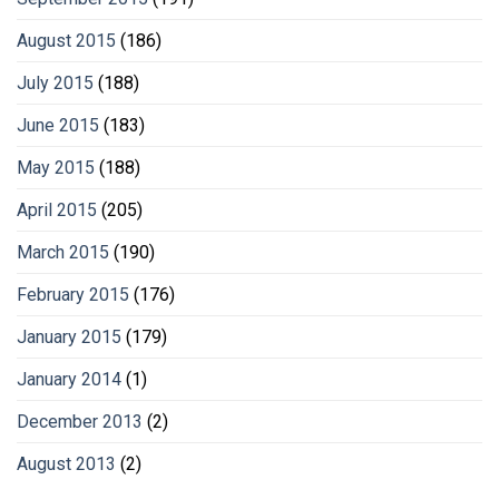
August 2015
(186)
July 2015
(188)
June 2015
(183)
May 2015
(188)
April 2015
(205)
March 2015
(190)
February 2015
(176)
January 2015
(179)
January 2014
(1)
December 2013
(2)
August 2013
(2)