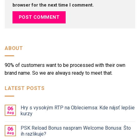
browser for the next time I comment.
ABOUT
90% of customers want to be processed with their own
brand name. So we are always ready to meet that.
LATEST POSTS
Hry s vysokým RTP na Obleciemsa: Kde nájsť lepšie
06
Aug
kurzy
PSK Reload Bonus naspram Welcome Bonusa: Što
06
Aug
ih razlikuje?