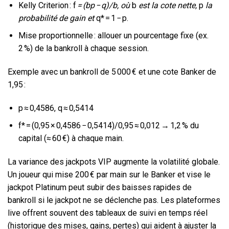
Kelly Criterion : f
= (bp − q)/b, où
b
est la cote nette,
p
la
probabilité de gain et
q* = 1 − p.
Mise proportionnelle : allouer un pourcentage fixe (ex.
2 %) de la bankroll à chaque session.
Exemple avec un bankroll de 5 000 € et une cote Banker de
1,95 :
p ≈ 0,4586, q ≈ 0,5414
f* = (0,95 × 0,4586 − 0,5414)/0,95 ≈ 0,012 → 1,2 % du
capital (≈ 60 €) à chaque main.
La variance des jackpots VIP augmente la volatilité globale.
Un joueur qui mise 200 € par main sur le Banker et vise le
jackpot Platinum peut subir des baisses rapides de
bankroll si le jackpot ne se déclenche pas. Les plateformes
live offrent souvent des tableaux de suivi en temps réel
(historique des mises, gains, pertes) qui aident à ajuster la