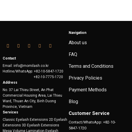
Navigation
About us
FAQ
Contact
Terms and Conditions
Email: info@momilash.co.kr
Hotline/WhatsApp: +82-10-5847-1720
+82-10-7775-1720
Privacy Policies
Address
Payment Methods
No. 37 Lai Thieu Street, An Phat
Commercial Housing Area, Lai Thieu
Blog
Ward, Thuan An City, Binh Duong
Province, Vietnam
Services
Customer Service
Classic Eyelash Extensions 2D Eyelash
Contact/WhatsApp: +82-10-
Extensions 3D Eyelash Extensions
5847-1720
Mega Volume Lamination Eyelash