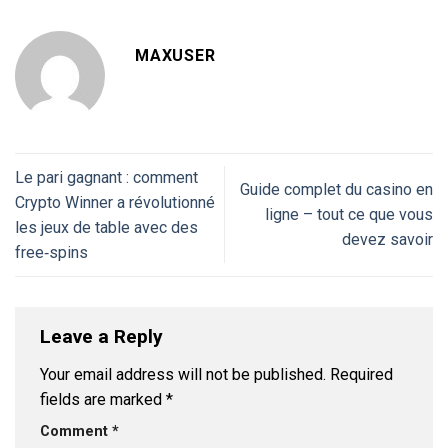
MAXUSER
Le pari gagnant : comment
Guide complet du casino en
Crypto Winner a révolutionné
ligne – tout ce que vous
les jeux de table avec des
devez savoir
free‑spins
Leave a Reply
Your email address will not be published.
Required
fields are marked
*
Comment
*