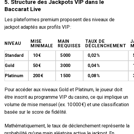
5. Structure des Jackpots VIP dans le
Baccarat Live
Les plateformes premium proposent des niveaux de
jackpot adaptés aux profils VIP :
MISE
MAIN
TAUX DE
J
NIVEAU
MINIMALE
REQUISES
DÉCLENCHEMENT
M
Standard
10 €
5 000
0,02 %
Gold
50 €
3 000
0,04 %
Platinum
200 €
1 500
0,08 %
Pour accéder aux niveaux Gold et Platinum, le joueur doit
être inscrit au programme VIP du casino, ce qui implique un
volume de mise mensuel (ex. 10 000 €) et une classification
basée sur le score de fidélité.
Mathématiquement, le taux de déclenchement représente la
probabilité qu’une main aléatoire active le jackpot. En