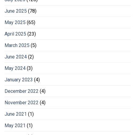
June 2025
(78)
May 2025
(65)
April 2025
(23)
March 2025
(5)
June 2024
(2)
May 2024
(3)
January 2023
(4)
December 2022
(4)
November 2022
(4)
June 2021
(1)
May 2021
(1)