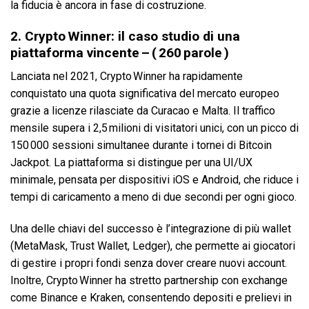
la fiducia è ancora in fase di costruzione.
2. Crypto Winner: il caso studio di una
piattaforma vincente – ( 260 parole )
Lanciata nel 2021, Crypto Winner ha rapidamente
conquistato una quota significativa del mercato europeo
grazie a licenze rilasciate da Curacao e Malta. Il traffico
mensile supera i 2,5 milioni di visitatori unici, con un picco di
150 000 sessioni simultanee durante i tornei di Bitcoin
Jackpot. La piattaforma si distingue per una UI/UX
minimale, pensata per dispositivi iOS e Android, che riduce i
tempi di caricamento a meno di due secondi per ogni gioco.
Una delle chiavi del successo è l’integrazione di più wallet
(MetaMask, Trust Wallet, Ledger), che permette ai giocatori
di gestire i propri fondi senza dover creare nuovi account.
Inoltre, Crypto Winner ha stretto partnership con exchange
come Binance e Kraken, consentendo depositi e prelievi in