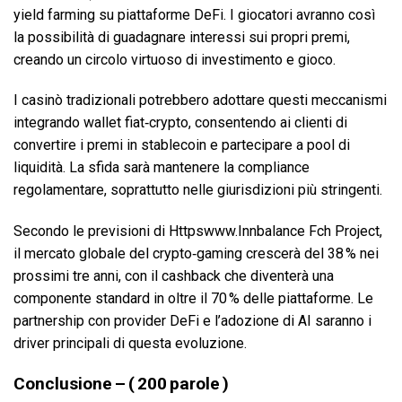
yield farming su piattaforme DeFi. I giocatori avranno così
la possibilità di guadagnare interessi sui propri premi,
creando un circolo virtuoso di investimento e gioco.
I casinò tradizionali potrebbero adottare questi meccanismi
integrando wallet fiat‑crypto, consentendo ai clienti di
convertire i premi in stablecoin e partecipare a pool di
liquidità. La sfida sarà mantenere la compliance
regolamentare, soprattutto nelle giurisdizioni più stringenti.
Secondo le previsioni di Httpswww.Innbalance Fch Project,
il mercato globale del crypto‑gaming crescerà del 38 % nei
prossimi tre anni, con il cashback che diventerà una
componente standard in oltre il 70 % delle piattaforme. Le
partnership con provider DeFi e l’adozione di AI saranno i
driver principali di questa evoluzione.
Conclusione – ( 200 parole )