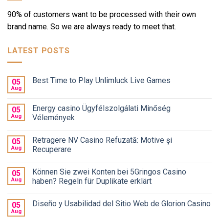
90% of customers want to be processed with their own
brand name. So we are always ready to meet that.
LATEST POSTS
Best Time to Play Unlimluck Live Games
05
Aug
Energy casino Ügyfélszolgálati Minőség
05
Aug
Vélemények
Retragere NV Casino Refuzată: Motive și
05
Aug
Recuperare
Können Sie zwei Konten bei 5Gringos Casino
05
Aug
haben? Regeln für Duplikate erklärt
Diseño y Usabilidad del Sitio Web de Glorion Casino
05
Aug