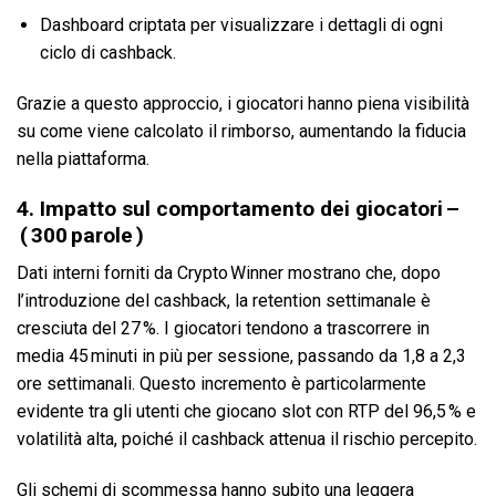
Dashboard criptata per visualizzare i dettagli di ogni
ciclo di cashback.
Grazie a questo approccio, i giocatori hanno piena visibilità
su come viene calcolato il rimborso, aumentando la fiducia
nella piattaforma.
4. Impatto sul comportamento dei giocatori –
( 300 parole )
Dati interni forniti da Crypto Winner mostrano che, dopo
l’introduzione del cashback, la retention settimanale è
cresciuta del 27 %. I giocatori tendono a trascorrere in
media 45 minuti in più per sessione, passando da 1,8 a 2,3
ore settimanali. Questo incremento è particolarmente
evidente tra gli utenti che giocano slot con RTP del 96,5 % e
volatilità alta, poiché il cashback attenua il rischio percepito.
Gli schemi di scommessa hanno subito una leggera