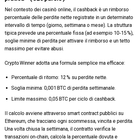
Nel contesto dei casinò online, il cashback è un rimborso
percentuale delle perdite nette registrate in un determinato
intervallo di tempo (giorno, settimana o mese). La struttura
tipica prevede una percentuale fissa (ad esempio 10‑15 %),
soglie minime di perdita per attivare il rimborso e un tetto
massimo per evitare abusi.
Crypto Winner adotta una formula semplice ma efficace:
Percentuale di ritorno: 12 % su perdite nette.
Soglia minima: 0,001 BTC di perdita settimanale.
Limite massimo: 0,05 BTC per ciclo di cashback.
Il calcolo avviene attraverso smart contract pubblici su
Ethereum, che tracciano ogni scommessa, vincita e perdita.
Una volta chiusa la settimana, il contratto verifica le
transazioni on‑chain, calcola la percentuale dovuta e