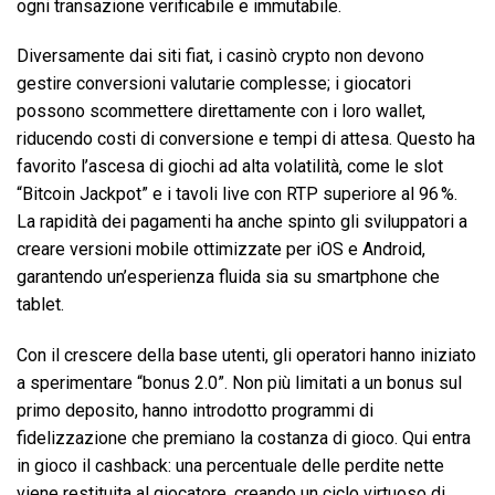
ogni transazione verificabile e immutabile.
Diversamente dai siti fiat, i casinò crypto non devono
gestire conversioni valutarie complesse; i giocatori
possono scommettere direttamente con i loro wallet,
riducendo costi di conversione e tempi di attesa. Questo ha
favorito l’ascesa di giochi ad alta volatilità, come le slot
“Bitcoin Jackpot” e i tavoli live con RTP superiore al 96 %.
La rapidità dei pagamenti ha anche spinto gli sviluppatori a
creare versioni mobile ottimizzate per iOS e Android,
garantendo un’esperienza fluida sia su smartphone che
tablet.
Con il crescere della base utenti, gli operatori hanno iniziato
a sperimentare “bonus 2.0”. Non più limitati a un bonus sul
primo deposito, hanno introdotto programmi di
fidelizzazione che premiano la costanza di gioco. Qui entra
in gioco il cashback: una percentuale delle perdite nette
viene restituita al giocatore, creando un ciclo virtuoso di