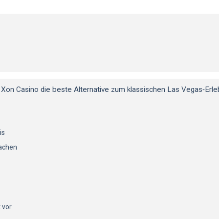
on Casino die beste Alternative zum klassischen Las Vegas‑Erleb
is
machen
 vor