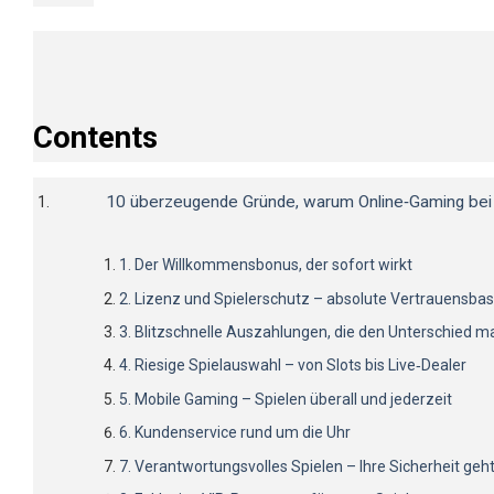
Contents
10 überzeugende Gründe, warum Online‑Gaming bei X
1. Der Willkommensbonus, der sofort wirkt
2. Lizenz und Spielerschutz – absolute Vertrauensbas
3. Blitzschnelle Auszahlungen, die den Unterschied 
4. Riesige Spielauswahl – von Slots bis Live‑Dealer
5. Mobile Gaming – Spielen überall und jederzeit
6. Kundenservice rund um die Uhr
7. Verantwortungsvolles Spielen – Ihre Sicherheit geht