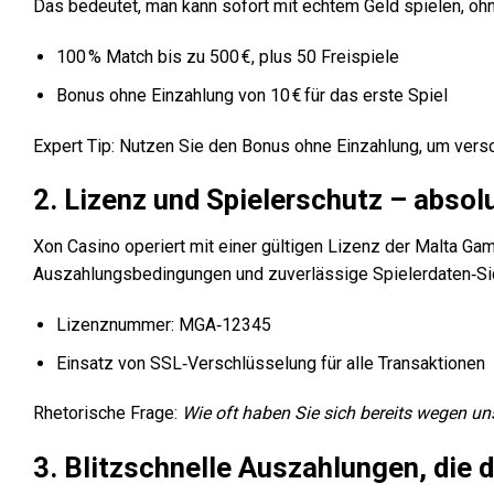
Das bedeutet, man kann sofort mit echtem Geld spielen, ohn
100 % Match bis zu 500 €, plus 50 Freispiele
Bonus ohne Einzahlung von 10 € für das erste Spiel
Expert Tip: Nutzen Sie den Bonus ohne Einzahlung, um versc
2. Lizenz und Spielerschutz – abso
Xon Casino operiert mit einer gültigen Lizenz der Malta Gam
Auszahlungsbedingungen und zuverlässige Spielerdaten‑Sic
Lizenznummer: MGA‑12345
Einsatz von SSL‑Verschlüsselung für alle Transaktionen
Rhetorische Frage:
Wie oft haben Sie sich bereits wegen u
3. Blitzschnelle Auszahlungen, die