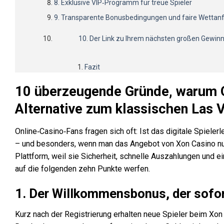
8. Exklusive VIP‑Programm für treue Spieler
9. Transparente Bonusbedingungen und faire Wettan
10. Der Link zu Ihrem nächsten großen Gewin
Fazit
10 überzeugende Gründe, warum O
Alternative zum klassischen Las V
Online‑Casino‑Fans fragen sich oft: Ist das digitale Spielerl
– und besonders, wenn man das Angebot von Xon Casino nut
Plattform, weil sie Sicherheit, schnelle Auszahlungen und ein
auf die folgenden zehn Punkte werfen.
1. Der Willkommensbonus, der sofor
Kurz nach der Registrierung erhalten neue Spieler beim Xo