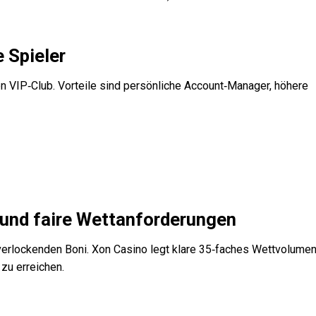
 Spieler
 VIP‑Club. Vorteile sind persönliche Account‑Manager, höhere
und faire Wettanforderungen
rlockenden Boni. Xon Casino legt klare 35‑faches Wett­volumen
zu erreichen.