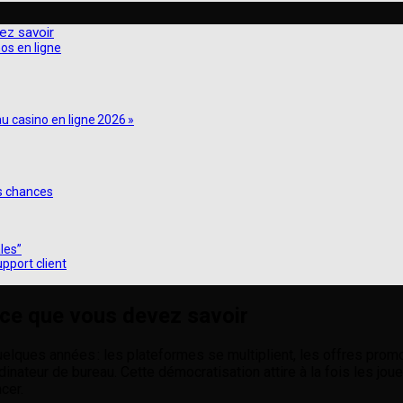
ez savoir
nos en ligne
u casino en ligne 2026 »
os chances
les”
upport client
 ce que vous devez savoir
elques années : les plateformes se multiplient, les offres promo
nateur de bureau. Cette démocratisation attire à la fois les jou
cer.