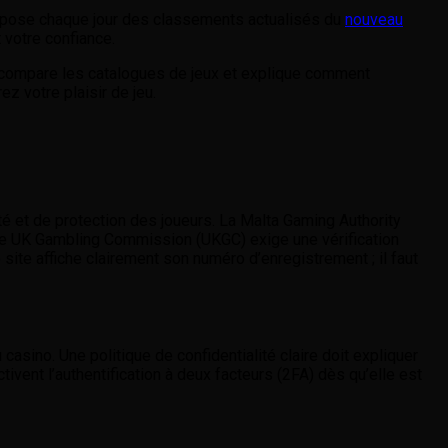
propose chaque jour des classements actualisés du
nouveau
 votre confiance.
er, compare les catalogues de jeux et explique comment
z votre plaisir de jeu.
é et de protection des joueurs. La Malta Gaming Authority
Le UK Gambling Commission (UKGC) exige une vérification
site affiche clairement son numéro d’enregistrement ; il faut
asino. Une politique de confidentialité claire doit expliquer
ent l’authentification à deux facteurs (2FA) dès qu’elle est