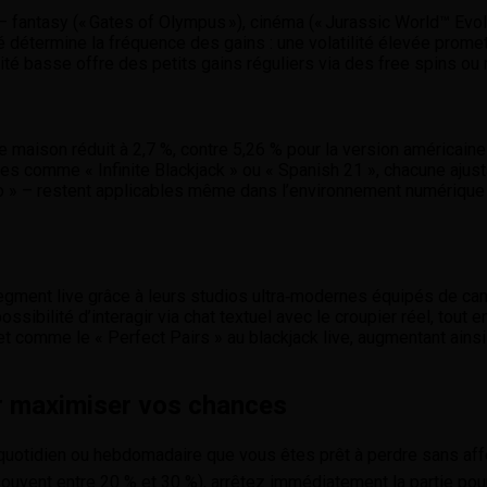
– fantasy (« Gates of Olympus »), cinéma (« Jurassic World™ Evol
ité détermine la fréquence des gains : une volatilité élevée pr
ité basse offre des petits gains réguliers via des free spins ou 
aison réduit à 2,7 %, contre 5,26 % pour la version américaine a
tes comme « Infinite Blackjack » ou « Spanish 21 », chacune ajus
o » – restent applicables même dans l’environnement numérique g
gment live grâce à leurs studios ultra‑modernes équipés de cam
ossibilité d’interagir via chat textuel avec le croupier réel, tout
t comme le « Perfect Pairs » au blackjack live, augmentant ainsi
ur maximiser vos chances
 quotidien ou hebdomadaire que vous êtes prêt à perdre sans aff
uvent entre 20 % et 30 %), arrêtez immédiatement la partie pour 