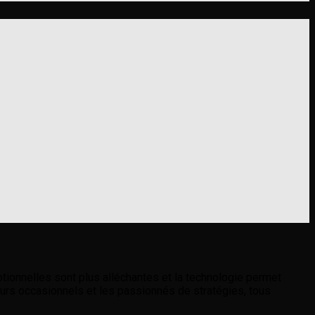
tionnelles sont plus alléchantes et la technologie permet
eurs occasionnels et les passionnés de stratégies, tous