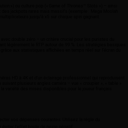
ution ») ou culture pop (« Game of Thrones™ Slots ») – ainsi
omet des jackpots rares mais massifs (exemple : Mega Moolah
multiplicateurs jusqu’à x5 sur chaque spin gagnant.
vec double zéro – un critère crucial pour les puristes du
tant légèrement le RTP autour de 99 %. Les stratégies basiques
râce aux statistiques affichées en temps réel sur l’écran du
éras HD à 4K et d’un éclairage professionnel qui reproduisent
 en suivant plusieurs angles caméra – vue « croupier », « table »
 la variété des mises disponibles pour le joueur français
ecter vos dépenses courantes. Utilisez la règle du
éviter l’effet boule de neige négatif.