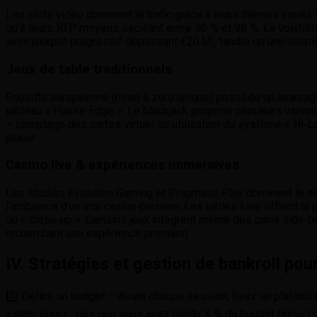
Les slots vidéo dominent le trafic grâce à leurs thèmes variés 
qu’à leurs RTP moyens oscillant entre 96 % et 98 %. La volatil
avec jackpot progressif dépassant €20 M), tandis qu’une volatil
Jeux de table traditionnels
Roulette européenne (mise à zéro unique) possède un avantage m
tableau « House Edge ». Le blackjack propose plusieurs varian
– comptage des cartes virtuel ou utilisation du système « Hi‑L
joueur.
Casino live & expériences immersives
Les studios Evolution Gaming et Pragmatic Play dominent le se
l’ambiance d’un vrai casino parisien. Les tables Live offrent la p
ou « close‑up ». Certains jeux intègrent même des paris side‑be
recherchant une expérience premium.
IV. Stratégies et gestion de bankroll po
1️⃣ Définir un budget – Avant chaque session, fixez un plafond
« stop‑loss » : dès que vous avez perdu X % du budget prévu (so