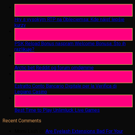
06
Aug
Hry s vysokým RTP na Obleciemsa: Kde nájsť lepšie
kurzy
06
Aug
PSK Reload Bonus naspram Welcome Bonusa: Što ih
razlikuje?
06
Aug
Arctic bet Reddit og forum omdømme
06
Aug
Estratto Conto Bancario Digitale per la Verifica di
Legiano Casino
05
Aug
Best Time to Play Unlimluck Live Games
Recent Comments
Momi Lash
on
Are Eyelash Extensions Bad For Your