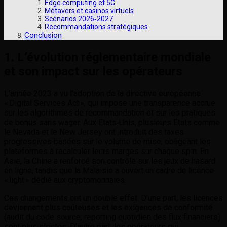
Edge computing et 5G
Métavers et casinos virtuels
Scénarios 2026‑2027
Recommandations stratégiques
Conclusion
1. L’évolution réglementaire mondiale
et son impact sur les opérateurs
L’année 2023 a vu l’adoption de la directive européenne
« Digital Services Act », qui impose une transparence accrue
sur les algorithmes de recommandation et sur les pratiques
de bonus sans wager. Aux États‑Unis, plusieurs États comme
le Nevada et le New Jersey ont introduit des taxes
progressives basées sur le volume de mise, obligeant les
plateformes à recalculer leurs marges sur chaque spin. En
Asie, la Chine a renforcé son contrôle sur les jeux de hasard
en ligne, tandis que la Malaisie a ouvert un cadre de licence
« light » dédié aux cryptomonnaies.
Ces changements ont un double effet. D’une part, les licences
deviennent plus coûteuses et les exigences de conformité
(audit du code source, reporting quotidien des flux financiers)
sont plus strictes. D’autre part, les opérateurs qui