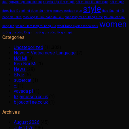
đâu
nguyên liệu làm lông mi
nguyên liệu làm mi giả
nối mi bao lâu mới rụng
nối mi giữ
style
được bao lâu
nối mi được lâu không
remove eyelash glue
tháo lông mi nối
bằng dầu dừa
tháo lông mi nối bằng dầu ôliu
tháo lông mi nối bằng nước
tóc làm lông mi
women
hàng lùa
tóc màu làm lông mi hàng lùa
wear false eyelashes to work
xưởng gia công lông mi
xưởng gia công lông mi giả
Categories
Uncategorized
(11,302)
News – Vietnamese Language
(7)
Nối Mi
(3)
Keo Nối Mi
(1)
News
(29)
Style
(5)
supercat
(1)
–
(1)
vavada pl
(1)
lizjamieson.co.uk
(1)
bijoucoffee.co.uk
(1)
Archives
August 2026
(45)
July 2026
(96)