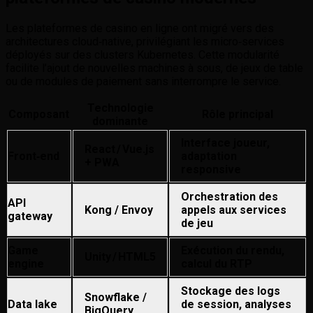
Les plateformes de casino en ligne ont migré vers des
architectures cloud‑native, privilégiant les micro‑services
déployés sur des clusters Kubernetes. Cette modularité
facilite l’ajout de nouvelles machines à sous, de jeux de table
ou de modules de paiement sans interrompre le service.
Technologie
Composant
Rôle principal
dominante
Interface joueur,
React / Vue.js
Front‑end
adaptation
+ PWA
responsive
Orchestration des
API
Kong / Envoy
appels aux services
gateway
de jeu
Game
Exécution du rendu,
Unity / HTML5
engine
calcul du RTP
Stockage des logs
Snowflake /
Data lake
de session, analyses
BigQuery