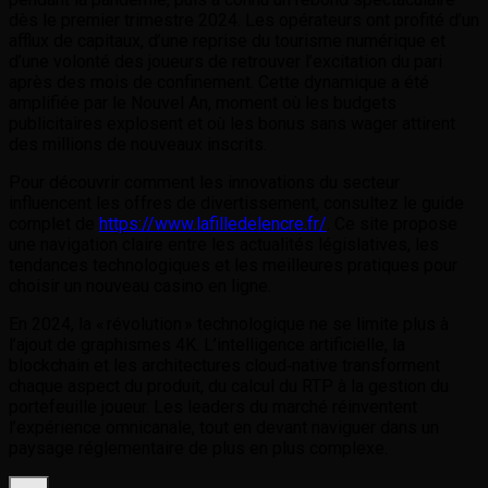
dès le premier trimestre 2024. Les opérateurs ont profité d’un
afflux de capitaux, d’une reprise du tourisme numérique et
d’une volonté des joueurs de retrouver l’excitation du pari
après des mois de confinement. Cette dynamique a été
amplifiée par le Nouvel An, moment où les budgets
publicitaires explosent et où les bonus sans wager attirent
des millions de nouveaux inscrits.
Pour découvrir comment les innovations du secteur
influencent les offres de divertissement, consultez le guide
complet de
https://www.lafilledelencre.fr/
. Ce site propose
une navigation claire entre les actualités législatives, les
tendances technologiques et les meilleures pratiques pour
choisir un nouveau casino en ligne.
En 2024, la « révolution » technologique ne se limite plus à
l’ajout de graphismes 4K. L’intelligence artificielle, la
blockchain et les architectures cloud‑native transforment
chaque aspect du produit, du calcul du RTP à la gestion du
portefeuille joueur. Les leaders du marché réinventent
l’expérience omnicanale, tout en devant naviguer dans un
paysage réglementaire de plus en plus complexe.