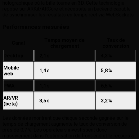
holographique où la bille tourne en 3D. Cette technologie
repose sur ARKit/ARCore et nécessite un backend capable
de synchroniser les résultats en temps réel via WebSockets.
Performances mesurées
Temps moyen de
Taux de
Canal
chargement
conversion
Desktop
2,1 s
4,3 %
Mobile
1,4 s
5,8 %
web
PWA
1,1 s
6,5 %
AR/VR
3,5 s
3,2 %
(beta)
Les données montrent que chaque seconde gagnée sur le
temps de chargement augmente le taux de conversion de
près de 0,7 %. Les opérateurs investissent donc
massivement dans l’optimisation du front‑end et le recours à