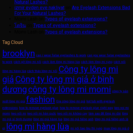
Natural Lashes?
izmir evden eve nakliyat
on
Are Eyelash Extensions Bad
For Your Natural Lashes?
Momi Lash
on
Types of eyelash extensions?
โดจิน
on
Types of eyelash extensions?
Momi Lash
on
Types of eyelash extensions?
Tag Cloud
brooklyn
can i wear false eyelashes to work
can you wear false eyelashes
to work
cách gỡ lông mi nối
cách làm lông mi hàng lùa
cách làm lông mi rụng
cách nối
Công ty lông mi
lông mi hàng lùa
cách tháo lông mi nối
giả
Công ty lông mi giả ở bình
dương
công ty lông mi momi
công ty sản
fashion
xuất lông mi giả
Gia công lông mi giả
hot tub with eyelash
extensions
how to remove eyelash glue
how to remove eyelash glue right way
keo noi mi
momi
keo nối mi
keo nối mi hàn quốc
keo nối mi không cay
làm sao để lông mi dài
lông
mi giá sỉ bình dương
lông mi giả hàng lùa
lông mi giả tiếng anh
lông mi giả tiếng anh là
lông mi hàng lùa
gì
mi nối bao lâu thì rụng
mua lông mi giả ở