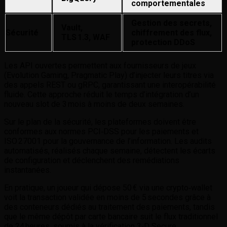
comportementales
Gestion des secrets,
Vault,
Sécurité
chiffrement des flux,
TLS 1.3, WAF
protection DDoS
Les API ouvertes permettent aux fournisseurs de jeux
(Evolution Gaming, Pragmatic Play) d’injecter leurs titres via
des appels REST ou gRPC, garantissant une interopérabilité
fluide. Cette approche réduit le temps d’intégration d’un
nouveau slot de 3 mois à moins de deux semaines.
Sur le plan de la sécurité, les plateformes doivent être
conformes aux normes PCI‑DSS pour les paiements et
ISO 27001 pour la gouvernance de l’information. Les audits
automatisés, réalisés chaque semaine, détectent les écarts
de configuration et déclenchent des remédiations
instantanées.
En pratique, un joueur qui dépose 50 € via une crypto‑wallet
voit la transaction validée en moins de 5 secondes grâce à
des conteneurs dédiés au traitement des paiements, tandis
que le même dépôt par carte bancaire suit le flux traditionnel
de 24 heures, soumis à la vérification 3‑D Secure.