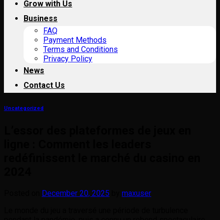
Grow with Us
Business
FAQ
Payment Methods
Terms and Conditions
Privacy Policy
News
Contact Us
Uncategorized
L’essor des plateformes de jeux en
ligne : Comment les leaders
redéfinissent le marché du casino en
2024
Posted on
December 20, 2025
by
maxuser
Le monde du jeu a traversé une période de turbulence
pendant la pandémie, puis a connu un rebond spectaculaire