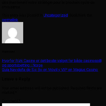
dès maintenant votre stratégie pour le prochain cycle de
croissance.
This entry was posted in
Uncategorized
. Bookmark the
permalink
.
maxuser
Hvorfor Rizk Casino er det beste valget for både casinospill
og sportsbetting i Norge
Guía Navideña de Sic Bo en Móvil y VIP en Magius Casino
Leave a Reply
Your email address will not be published.
Required fields are
marked
*
Comment
*