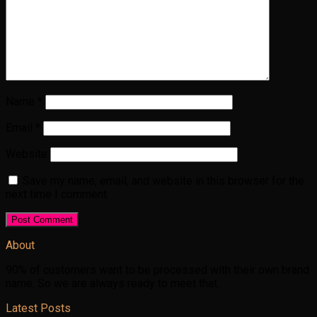
Name
*
Email
*
Website
Save my name, email, and website in this browser for the
next time I comment.
About
90% of customers want to be processed with their own brand
name. So we are always ready to meet that.
Latest Posts