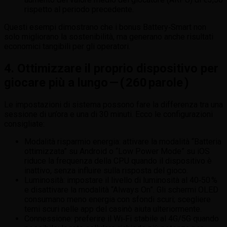
rispetto al periodo precedente.
Questi esempi dimostrano che i bonus Battery‑Smart non
solo migliorano la sostenibilità, ma generano anche risultati
economici tangibili per gli operatori.
4. Ottimizzare il proprio dispositivo per
giocare più a lungo — ( 260 parole )
Le impostazioni di sistema possono fare la differenza tra una
sessione di un’ora e una di 30 minuti. Ecco le configurazioni
consigliate:
Modalità risparmio energia: attivare la modalità “Batteria
ottimizzata” su Android o “Low Power Mode” su iOS
riduce la frequenza della CPU quando il dispositivo è
inattivo, senza influire sulla risposta del gioco.
Luminosità: impostare il livello di luminosità al 40‑50 %
e disattivare la modalità “Always On”. Gli schermi OLED
consumano meno energia con sfondi scuri; scegliere
temi scuri nelle app del casinò aiuta ulteriormente.
Connessione: preferire il Wi‑Fi stabile al 4G/5G quando