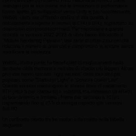
I primi anni del 2010 hanno visto l’ascesa di HTML5 come
standard per le slot online, ma le limitazioni di performance
hanno spinto gli sviluppatori verso Unity e, più recentemente,
WebGL. Unity, pur offrendo grafica di alta qualità, è
notoriamente esigente in termini di CPU e GPU, soprattutto su
dispositivi con processori medi. Per rispondere a questa
criticità, le versioni 2022‑2023 di Unity hanno introdotto il
“Mobile Rendering Pipeline”, una serie di ottimizzazioni che
riducono il numero di draw call e comprimono le texture senza
sacrificare la nitidezza.
WebGL, d’altra parte, ha beneficiato di miglioramenti nella
gestione della memoria e nell’uso di shader più leggeri. Alcuni
provider hanno lanciato “light‑version” delle loro slot più
popolari, come “Starburst Light” e “Gonzo’s Quest Lite”.
Queste versioni mantengono le stesse linee di pagamento,
RTP (96,5 % per Starburst) e volatilità, ma eliminano gli effetti
di luce dinamici e limitano i frame per secondo a 30 fps,
risparmiando fino al 25 % di energia rispetto alle versioni
full‑HD.
Un confronto rapido tra tre motori è riassunto nella tabella
seguente: