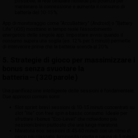
possibile; la rete cellulare richiede più potenza per
mantenere la connessione e aumenta il consumo di
batteria del 10‑15 %.
App di monitoraggio come “AccuBattery” (Android) o “Battery
Life” (iOS) mostrano in tempo reale l’assorbimento
energetico delle singole app. Impostare avvisi quando il
consumo supera una soglia (es. 12 % per 5 minuti) permette
di intervenire prima che la batteria scenda al 20 %.
5. Strategie di gioco per massimizzare i
bonus senza svuotare la
batteria — ( 320 parole )
Una pianificazione intelligente delle sessioni è fondamentale.
Due approcci comuni sono:
Slot sprint: brevi sessioni di 10‑15 minuti concentrati su
slot “lite” con free spin a basso consumo. Ideale per
sfruttare i bonus “Eco‑Level” che richiedono più
sessioni brevi piuttosto che una lunga maratona.
Maratona eco: sessioni di 45‑60 minuti con un ritmo di
gioco più rilassato, luminosità ridotta e pausa di 5 minuti