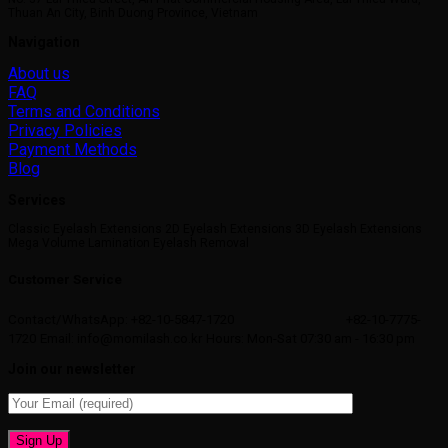
Thuan An City, Binh Duong Province, Vietnam
Navigation
About us
FAQ
Terms and Conditions
Privacy Policies
Payment Methods
Blog
Services
Classic Eyelash Extensions 2D Eyelash Extensions 3D Eyelash Extensions
Mega Volume Lamination Eyelash Removal
Customer Service
Contact/WhatsApp: +82-10-5847-1720
+82-10-7775-
1720
Email: info@momilash.co.kr
Hours: Mon-Sat 07:30 am - 16:30 pm
Join our newsletter