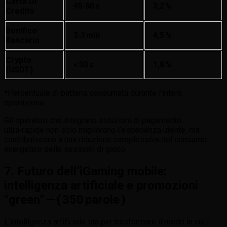
Carta Di
45‑60 S
3,2 %
Credito
Bonifico
2‑3 Min
4,5 %
Bancario
Crypto
< 30 S
1,8 %
(USDT)
*Percentuale di batteria consumata durante l’intera
operazione.
Gli operatori che integrano soluzioni di pagamento
ultra‑rapide non solo migliorano l’esperienza utente, ma
contribuiscono a una riduzione complessiva del consumo
energetico delle sessioni di gioco.
7. Futuro dell’iGaming mobile:
intelligenza artificiale e promozioni
“green” — ( 350 parole )
L’intelligenza artificiale sta per trasformare il modo in cui i