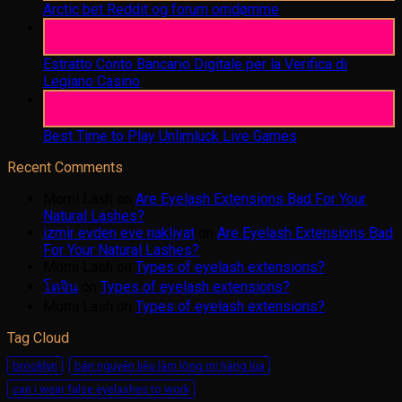
Arctic bet Reddit og forum omdømme
06
Aug
Estratto Conto Bancario Digitale per la Verifica di
Legiano Casino
05
Aug
Best Time to Play Unlimluck Live Games
Recent Comments
Momi Lash
on
Are Eyelash Extensions Bad For Your
Natural Lashes?
izmir evden eve nakliyat
on
Are Eyelash Extensions Bad
For Your Natural Lashes?
Momi Lash
on
Types of eyelash extensions?
โดจิน
on
Types of eyelash extensions?
Momi Lash
on
Types of eyelash extensions?
Tag Cloud
brooklyn
bán nguyên liệu làm lông mi hàng lùa
can i wear false eyelashes to work