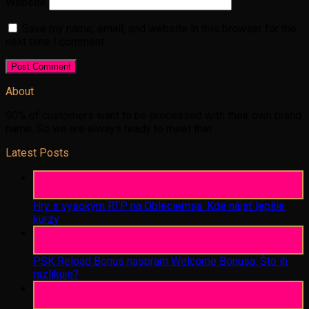
Website
Save my name, email, and website in this browser for the
next time I comment.
About
90% of customers want to be processed with their own brand
name. So we are always ready to meet that.
Latest Posts
06
Aug
Hry s vysokým RTP na Obleciemsa: Kde nájsť lepšie
kurzy
06
Aug
PSK Reload Bonus naspram Welcome Bonusa: Što ih
razlikuje?
06
Aug