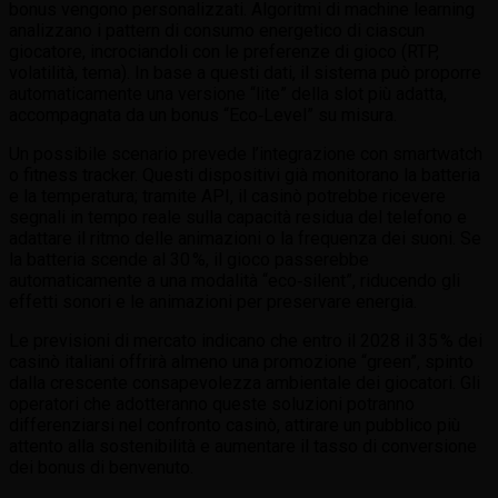
bonus vengono personalizzati. Algoritmi di machine learning
analizzano i pattern di consumo energetico di ciascun
giocatore, incrociandoli con le preferenze di gioco (RTP,
volatilità, tema). In base a questi dati, il sistema può proporre
automaticamente una versione “lite” della slot più adatta,
accompagnata da un bonus “Eco‑Level” su misura.
Un possibile scenario prevede l’integrazione con smartwatch
o fitness tracker. Questi dispositivi già monitorano la batteria
e la temperatura; tramite API, il casinò potrebbe ricevere
segnali in tempo reale sulla capacità residua del telefono e
adattare il ritmo delle animazioni o la frequenza dei suoni. Se
la batteria scende al 30 %, il gioco passerebbe
automaticamente a una modalità “eco‑silent”, riducendo gli
effetti sonori e le animazioni per preservare energia.
Le previsioni di mercato indicano che entro il 2028 il 35 % dei
casinò italiani offrirà almeno una promozione “green”, spinto
dalla crescente consapevolezza ambientale dei giocatori. Gli
operatori che adotteranno queste soluzioni potranno
differenziarsi nel confronto casinò, attirare un pubblico più
attento alla sostenibilità e aumentare il tasso di conversione
dei bonus di benvenuto.