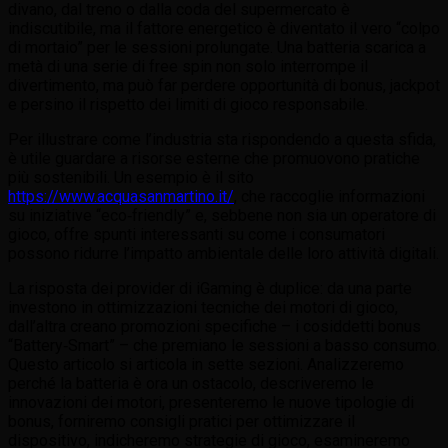
divano, dal treno o dalla coda del supermercato è
indiscutibile, ma il fattore energetico è diventato il vero “colpo
di mortaio” per le sessioni prolungate. Una batteria scarica a
metà di una serie di free spin non solo interrompe il
divertimento, ma può far perdere opportunità di bonus, jackpot
e persino il rispetto dei limiti di gioco responsabile.
Per illustrare come l’industria sta rispondendo a questa sfida,
è utile guardare a risorse esterne che promuovono pratiche
più sostenibili. Un esempio è il sito
https://www.acquasanmartino.it/
, che raccoglie informazioni
su iniziative “eco‑friendly” e, sebbene non sia un operatore di
gioco, offre spunti interessanti su come i consumatori
possono ridurre l’impatto ambientale delle loro attività digitali.
La risposta dei provider di iGaming è duplice: da una parte
investono in ottimizzazioni tecniche dei motori di gioco,
dall’altra creano promozioni specifiche – i cosiddetti bonus
“Battery‑Smart” – che premiano le sessioni a basso consumo.
Questo articolo si articola in sette sezioni. Analizzeremo
perché la batteria è ora un ostacolo, descriveremo le
innovazioni dei motori, presenteremo le nuove tipologie di
bonus, forniremo consigli pratici per ottimizzare il
dispositivo, indicheremo strategie di gioco, esamineremo