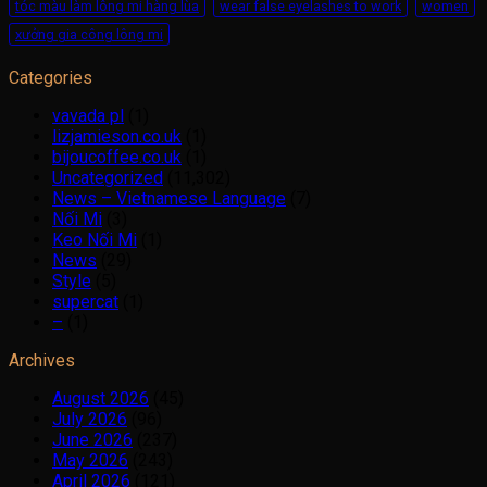
tóc màu làm lông mi hàng lùa
wear false eyelashes to work
women
xưởng gia công lông mi
Categories
vavada pl
(1)
lizjamieson.co.uk
(1)
bijoucoffee.co.uk
(1)
Uncategorized
(11,302)
News – Vietnamese Language
(7)
Nối Mi
(3)
Keo Nối Mi
(1)
News
(29)
Style
(5)
supercat
(1)
–
(1)
Archives
August 2026
(45)
July 2026
(96)
June 2026
(237)
May 2026
(243)
April 2026
(121)