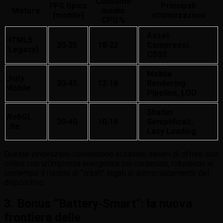
Consumo
FPS tipico
Principali
Motore
medio
(mobile)
ottimizzazioni
CPU %
Asset
HTML5
20‑25
18‑22
Compressi,
(legacy)
CSS3
Mobile
Unity
30‑45
12‑16
Rendering
Mobile
Pipeline, LOD
Shader
WebGL
30‑40
10‑14
Semplificati,
Lite
Lazy Loading
Queste innovazioni consentono ai casinò italiani di offrire slot
online con un’impronta energetica più contenuta, riducendo al
contempo il rischio di “crash” legati al surriscaldamento del
dispositivo.
3. Bonus “Battery‑Smart”: la nuova
frontiera delle