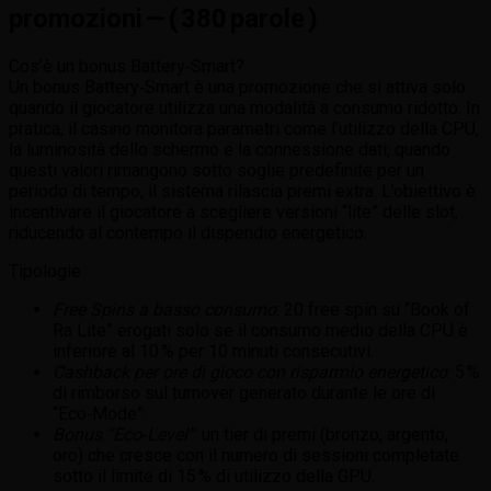
promozioni — ( 380 parole )
Cos’è un bonus Battery‑Smart?
Un bonus Battery‑Smart è una promozione che si attiva solo
quando il giocatore utilizza una modalità a consumo ridotto. In
pratica, il casino monitora parametri come l’utilizzo della CPU,
la luminosità dello schermo e la connessione dati; quando
questi valori rimangono sotto soglie predefinite per un
periodo di tempo, il sistema rilascia premi extra. L’obiettivo è
incentivare il giocatore a scegliere versioni “lite” delle slot,
riducendo al contempo il dispendio energetico.
Tipologie
Free Spins a basso consumo
: 20 free spin su “Book of
Ra Lite” erogati solo se il consumo medio della CPU è
inferiore al 10 % per 10 minuti consecutivi.
Cashback per ore di gioco con risparmio energetico
: 5 %
di rimborso sul turnover generato durante le ore di
“Eco‑Mode”.
Bonus “Eco‑Level”
: un tier di premi (bronzo, argento,
oro) che cresce con il numero di sessioni completate
sotto il limite di 15 % di utilizzo della GPU.