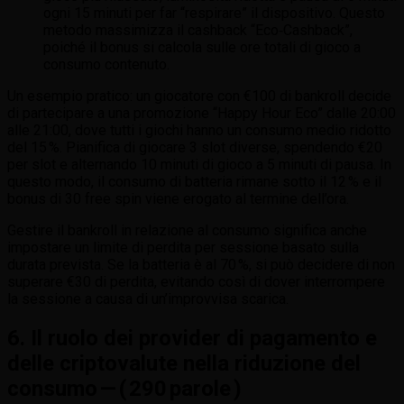
ogni 15 minuti per far “respirare” il dispositivo. Questo
metodo massimizza il cashback “Eco‑Cashback”,
poiché il bonus si calcola sulle ore totali di gioco a
consumo contenuto.
Un esempio pratico: un giocatore con €100 di bankroll decide
di partecipare a una promozione “Happy Hour Eco” dalle 20:00
alle 21:00, dove tutti i giochi hanno un consumo medio ridotto
del 15 %. Pianifica di giocare 3 slot diverse, spendendo €20
per slot e alternando 10 minuti di gioco a 5 minuti di pausa. In
questo modo, il consumo di batteria rimane sotto il 12 % e il
bonus di 30 free spin viene erogato al termine dell’ora.
Gestire il bankroll in relazione al consumo significa anche
impostare un limite di perdita per sessione basato sulla
durata prevista. Se la batteria è al 70 %, si può decidere di non
superare €30 di perdita, evitando così di dover interrompere
la sessione a causa di un’improvvisa scarica.
6. Il ruolo dei provider di pagamento e
delle criptovalute nella riduzione del
consumo — ( 290 parole )