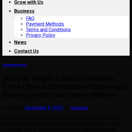
Grow with Us
Business
FAQ
Payment Methods
Terms and Conditions
Privacy Policy
News
Contact Us
Uncategorized
Gioco su Mobile a Basso Consumo:
Come i Bonus Ottimizzano l’Esperienza
iGaming senza Scaricare la Batteria
Posted on
December 9, 2025
by
maxuser
Negli ultimi cinque anni gli smartphone hanno sostituito il
computer desktop come piattaforma principale per il gioco
d’azzardo online. La comodità di poter scommettere dal