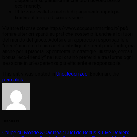
disponibili su piattaforme che promuovono bonus
eco‑friendly.
Utilizzare wallet e metodi di pagamento rapidi per
limitare il tempo di connessione.
Visitare risorse come https://www.acquasanmartino.it/ può
fornire ulteriori spunti su pratiche sostenibili, anche al di fuori
del mondo del gioco. Adottare un approccio responsabile e
“green” non è solo una scelta intelligente per il portafoglio, ma
anche per il pianeta. Sperimenta le strategie illustrate, cerca i
bonus “eco‑friendly” nei tuoi casinò preferiti e trasforma ogni
sessione in un’esperienza più efficiente e responsabile.
This entry was posted in
Uncategorized
. Bookmark the
permalink
.
maxuser
Coupe du Monde & Casinos : Duel de Bonus & Live‑Dealers