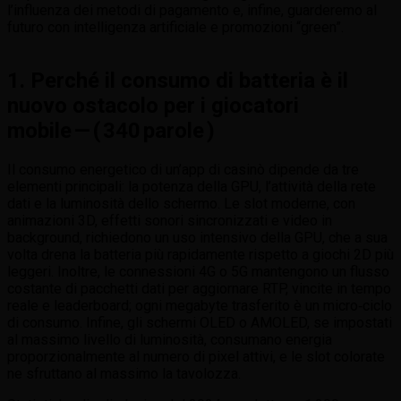
l’influenza dei metodi di pagamento e, infine, guarderemo al
futuro con intelligenza artificiale e promozioni “green”.
1. Perché il consumo di batteria è il
nuovo ostacolo per i giocatori
mobile — ( 340 parole )
Il consumo energetico di un’app di casinò dipende da tre
elementi principali: la potenza della GPU, l’attività della rete
dati e la luminosità dello schermo. Le slot moderne, con
animazioni 3D, effetti sonori sincronizzati e video in
background, richiedono un uso intensivo della GPU, che a sua
volta drena la batteria più rapidamente rispetto a giochi 2D più
leggeri. Inoltre, le connessioni 4G o 5G mantengono un flusso
costante di pacchetti dati per aggiornare RTP, vincite in tempo
reale e leaderboard; ogni megabyte trasferito è un micro‑ciclo
di consumo. Infine, gli schermi OLED o AMOLED, se impostati
al massimo livello di luminosità, consumano energia
proporzionalmente al numero di pixel attivi, e le slot colorate
ne sfruttano al massimo la tavolozza.