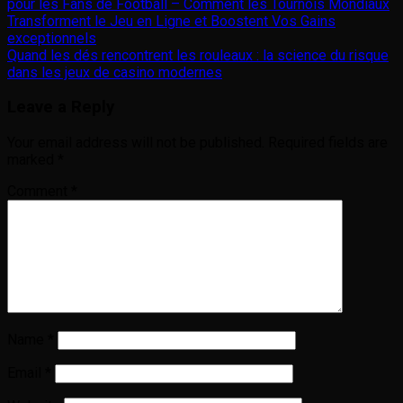
pour les Fans de Football – Comment les Tournois Mondiaux
Transforment le Jeu en Ligne et Boostent Vos Gains
exceptionnels
Quand les dés rencontrent les rouleaux : la science du risque
dans les jeux de casino modernes
Leave a Reply
Your email address will not be published.
Required fields are
marked
*
Comment
*
Name
*
Email
*