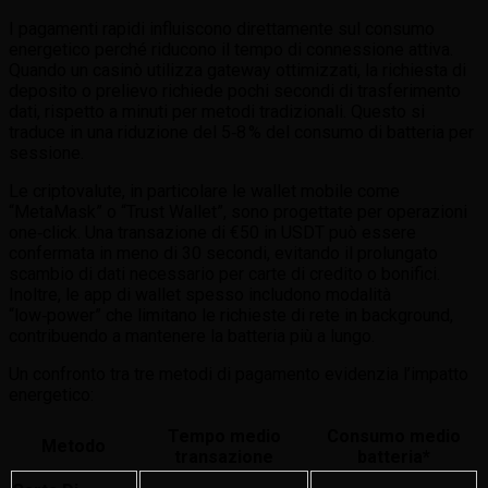
I pagamenti rapidi influiscono direttamente sul consumo
energetico perché riducono il tempo di connessione attiva.
Quando un casinò utilizza gateway ottimizzati, la richiesta di
deposito o prelievo richiede pochi secondi di trasferimento
dati, rispetto a minuti per metodi tradizionali. Questo si
traduce in una riduzione del 5‑8 % del consumo di batteria per
sessione.
Le criptovalute, in particolare le wallet mobile come
“MetaMask” o “Trust Wallet”, sono progettate per operazioni
one‑click. Una transazione di €50 in USDT può essere
confermata in meno di 30 secondi, evitando il prolungato
scambio di dati necessario per carte di credito o bonifici.
Inoltre, le app di wallet spesso includono modalità
“low‑power” che limitano le richieste di rete in background,
contribuendo a mantenere la batteria più a lungo.
Un confronto tra tre metodi di pagamento evidenzia l’impatto
energetico:
Tempo medio
Consumo medio
Metodo
transazione
batteria*