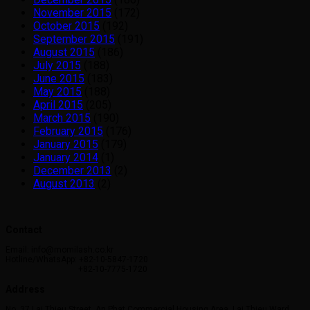
November 2015
(172)
October 2015
(192)
September 2015
(191)
August 2015
(186)
July 2015
(188)
June 2015
(183)
May 2015
(188)
April 2015
(205)
March 2015
(190)
February 2015
(176)
January 2015
(179)
January 2014
(1)
December 2013
(2)
August 2013
(2)
Contact
Email: info@momilash.co.kr
Hotline/WhatsApp: +82-10-5847-1720
+82-10-7775-1720
Address
No. 37 Lai Thieu Street, An Phat Commercial Housing Area, Lai Thieu Ward,