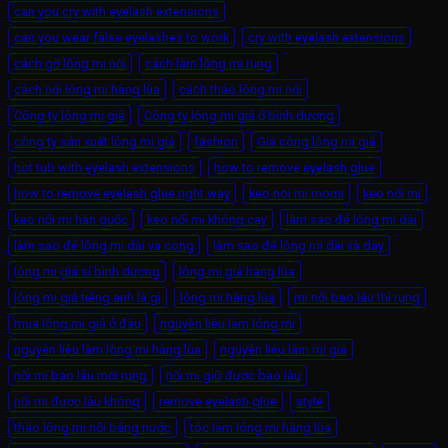
can you cry with eyelash extensions
can you wear false eyelashes to work
cry with eyelash extensions
cách gỡ lông mi nối
cách làm lông mi rụng
cách nối lông mi hàng lùa
cách tháo lông mi nối
Công ty lông mi giả
Công ty lông mi giả ở bình dương
công ty sản xuất lông mi giả
fashion
Gia công lông mi giả
hot tub with eyelash extensions
how to remove eyelash glue
how to remove eyelash glue right way
keo noi mi momi
keo nối mi
keo nối mi hàn quốc
keo nối mi không cay
làm sao để lông mi dài
làm sao để lông mi dài và cong
làm sao để lông mi dài và dày
lông mi giá sỉ bình dương
lông mi giả hàng lùa
lông mi giả tiếng anh là gì
lông mi hàng lùa
mi nối bao lâu thì rụng
mua lông mi giả ở đâu
nguyên liệu làm lông mi
nguyên liệu làm lông mi hàng lùa
nguyên liệu làm mi giả
nối mi bao lâu mới rụng
nối mi giữ được bao lâu
nối mi được lâu không
remove eyelash glue
style
tháo lông mi nối bằng nước
tóc làm lông mi hàng lùa