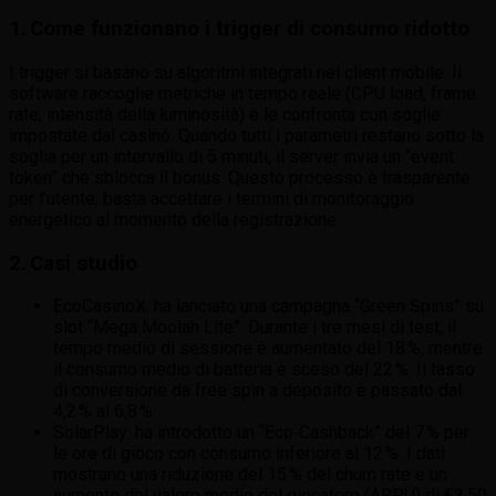
1. Come funzionano i trigger di consumo ridotto
I trigger si basano su algoritmi integrati nel client mobile. Il
software raccoglie metriche in tempo reale (CPU load, frame
rate, intensità della luminosità) e le confronta con soglie
impostate dal casinò. Quando tutti i parametri restano sotto la
soglia per un intervallo di 5 minuti, il server invia un “event
token” che sblocca il bonus. Questo processo è trasparente
per l’utente: basta accettare i termini di monitoraggio
energetico al momento della registrazione.
2. Casi studio
EcoCasinoX: ha lanciato una campagna “Green Spins” su
slot “Mega Moolah Lite”. Durante i tre mesi di test, il
tempo medio di sessione è aumentato del 18 %, mentre
il consumo medio di batteria è sceso del 22 %. Il tasso
di conversione da free spin a deposito è passato dal
4,2 % al 6,8 %.
SolarPlay: ha introdotto un “Eco‑Cashback” del 7 % per
le ore di gioco con consumo inferiore al 12 %. I dati
mostrano una riduzione del 15 % del churn rate e un
aumento del valore medio del giocatore (ARPU) di €3,50