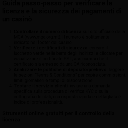
Guida passo‑passo per verificare la
licenza e la sicurezza dei pagamenti di
un casinò
Controllare il numero di licenza
sul sito ufficiale della
MGA (www.mga.org.mt). Il numero è solitamente
indicato nel footer del casinò.
Verificare i certificati di sicurezza
: cercare il
lucchetto verde nella barra degli indirizzi e cliccare per
visualizzare il certificato SSL; assicurarsi che il
certificato sia emesso da una CA riconosciuta.
Analizzare le politiche di deposito/prelievo
: leggere
le sezioni “Terms & Conditions” per capire commissioni,
limiti giornalieri e tempi di elaborazione.
Testare il servizio clienti
: inviare una domanda
specifica sulla procedura di verifica KYC o sulla
crittografia dei dati; una risposta rapida e dettagliata è
indice di professionalità.
Strumenti online gratuiti per il controllo della
licenza