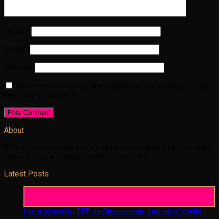
Name
*
Email
*
Website
Save my name, email, and website in this browser for the
next time I comment.
About
90% of customers want to be processed with their own brand
name. So we are always ready to meet that.
Latest Posts
06
Aug
Hry s vysokým RTP na Obleciemsa: Kde nájsť lepšie