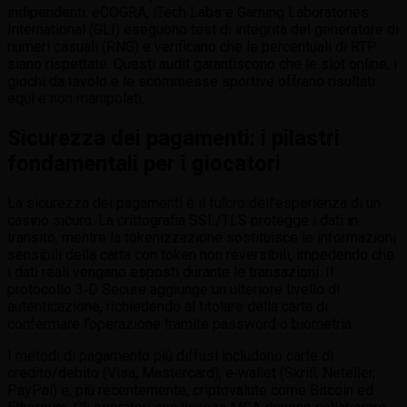
indipendenti. eCOGRA, iTech Labs e Gaming Laboratories
International (GLI) eseguono test di integrità del generatore di
numeri casuali (RNG) e verificano che le percentuali di RTP
siano rispettate. Questi audit garantiscono che le slot online, i
giochi da tavolo e le scommesse sportive offrano risultati
equi e non manipolati.
Sicurezza dei pagamenti: i pilastri
fondamentali per i giocatori
La sicurezza dei pagamenti è il fulcro dell’esperienza di un
casino sicuro. La crittografia SSL/TLS protegge i dati in
transito, mentre la tokenizzazione sostituisce le informazioni
sensibili della carta con token non reversibili, impedendo che
i dati reali vengano esposti durante le transazioni. Il
protocollo 3‑D Secure aggiunge un ulteriore livello di
autenticazione, richiedendo al titolare della carta di
confermare l’operazione tramite password o biometria.
I metodi di pagamento più diffusi includono carte di
credito/debito (Visa, Mastercard), e‑wallet (Skrill, Neteller,
PayPal) e, più recentemente, criptovalute come Bitcoin ed