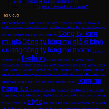
โดจิน
on
Types of eyelash extensions?
Momi Lash
on
Types of eyelash extensions?
Tag Cloud
bán nguyên liệu làm lông mi hàng lùa
can you cry with eyelash extensions
cry with
eyelash extensions
cách gỡ lông mi nối
cách làm lông mi hàng lùa
cách làm lông mi rụng
Công ty lông
cách nối lông mi hàng lùa
cách tháo lông mi nối
mi giả
Công ty lông mi giả ở bình
dương
công ty lông mi momi
công ty sản
fashion
xuất lông mi giả
Gia công lông mi giả
hot tub with eyelash
extensions
how to remove eyelash glue
how to remove eyelash glue right way
keo noi mi
momi
keo nối mi
keo nối mi hàn quốc
keo nối mi không cay
làm sao để lông mi dài
làm
sao để lông mi dài và cong
làm sao để lông mi dài và dày
lông mi giá sỉ bình dương
lông
lông mi
mi giả hàng lùa
lông mi giả tiếng anh
lông mi giả tiếng anh là gì
hàng lùa
mua lông mi giả ở đâu
nguyên liệu làm lông mi
nguyên liệu làm
lông mi hàng lùa
nguyên liệu làm mi giả
nối mi giữ được bao lâu
nối mi được lâu không
style
remove eyelash glue
tháo lông mi nối bằng dầu dừa
tháo lông mi nối bằng
dầu ôliu
tháo lông mi nối bằng nước
tóc làm lông mi hàng lùa
wear false eyelashes to