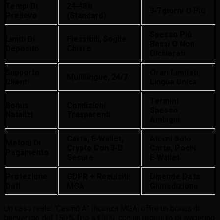
Tempi Di
24‑48 H
3‑7 Giorni O Più
Prelievo
(standard)
Spesso Più
Limiti Di
Flessibili, Soglie
Bassi O Non
Deposito
Chiare
Dichiarati
Supporto
Orari Limitati,
Multilingue, 24/7
Clienti
Lingua Unica
Termini
Bonus
Condizioni
Spesso
Natalizi
Trasparenti
Ambigui
Carta, E‑wallet,
Alcuni Solo
Metodi Di
Crypto Con 3‑D
Carte, Pochi
Pagamento
Secure
E‑wallet
Protezione
GDPR + Requisiti
Dipende Dalla
Dati
MGA
Giurisdizione
Un caso reale: “Casinò A” (licenza MGA) offre un bonus di
benvenuto del 150 % fino a €300, con un requisito di wagering