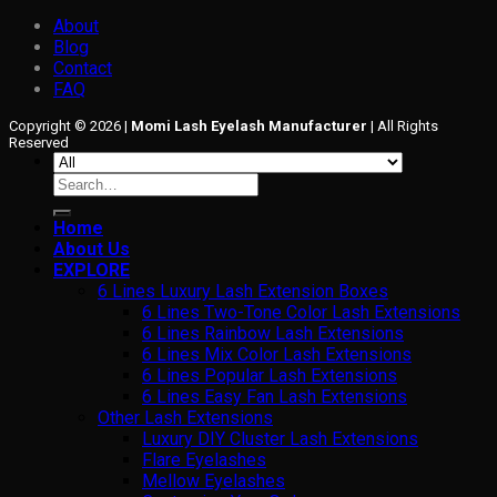
About
Blog
Contact
FAQ
Copyright © 2026 |
Momi Lash Eyelash Manufacturer
| All Rights
Reserved
Search
for:
Home
About Us
EXPLORE
6 Lines Luxury Lash Extension Boxes
6 Lines Two-Tone Color Lash Extensions
6 Lines Rainbow Lash Extensions
6 Lines Mix Color Lash Extensions
6 Lines Popular Lash Extensions
6 Lines Easy Fan Lash Extensions
Other Lash Extensions
Luxury DIY Cluster Lash Extensions
Flare Eyelashes
Mellow Eyelashes