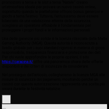
promozioni a tema e le slot a tema “Natale” creano
un’atmosfera ideale per provare un nuovo casinò online,
soprattutto quando le piattaforme offrono bonus generosi e
giochi a tema festivo. Tuttavia, l’entusiasmo deve essere
bilanciato da una valutazione attenta della sicurezza:
scegliere un operatore affidabile è fondamentale per
proteggere i propri fondi e le informazioni personali.
Una delle garanzie più solide è la licenza rilasciata dalla Malta
Gaming Authority (MGA). Questa autorità è riconosciuta a
livello globale per i suoi standard rigorosi in materia di gioco
responsabile, trasparenza finanziaria e protezione dei dati.
Per chi vuole approfondire le proprie opzioni, il sito
https://carapina.it/
offre una panoramica chiara delle offerte
disponibili e dei criteri di sicurezza da considerare.
Nel prosieguo dell’articolo, collegheremo la licenza MGA alle
misure di sicurezza dei pagamenti, mostrando perché un
casinò con questa autorizzazione rappresenta una scelta più
sicura durante le festività natalizie.