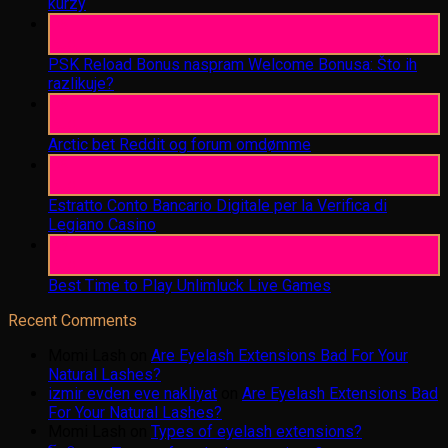
kurzy
06
Aug
PSK Reload Bonus naspram Welcome Bonusa: Što ih
razlikuje?
06
Aug
Arctic bet Reddit og forum omdømme
06
Aug
Estratto Conto Bancario Digitale per la Verifica di
Legiano Casino
05
Aug
Best Time to Play Unlimluck Live Games
Recent Comments
Momi Lash
on
Are Eyelash Extensions Bad For Your
Natural Lashes?
izmir evden eve nakliyat
on
Are Eyelash Extensions Bad
For Your Natural Lashes?
Momi Lash
on
Types of eyelash extensions?