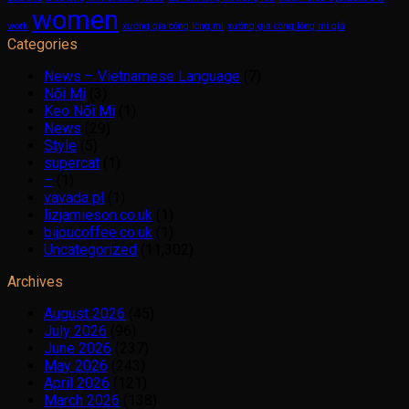
women
work
xưởng gia công lông mi
xưởng gia công lông mi giả
Categories
News – Vietnamese Language
(7)
Nối Mi
(3)
Keo Nối Mi
(1)
News
(29)
Style
(5)
supercat
(1)
–
(1)
vavada pl
(1)
lizjamieson.co.uk
(1)
bijoucoffee.co.uk
(1)
Uncategorized
(11,302)
Archives
August 2026
(45)
July 2026
(96)
June 2026
(237)
May 2026
(243)
April 2026
(121)
March 2026
(138)