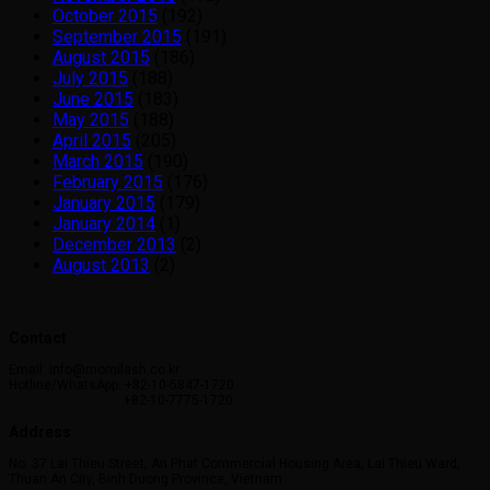
October 2015
(192)
September 2015
(191)
August 2015
(186)
July 2015
(188)
June 2015
(183)
May 2015
(188)
April 2015
(205)
March 2015
(190)
February 2015
(176)
January 2015
(179)
January 2014
(1)
December 2013
(2)
August 2013
(2)
Contact
Email: info@momilash.co.kr
Hotline/WhatsApp: +82-10-5847-1720
+82-10-7775-1720
Address
No. 37 Lai Thieu Street, An Phat Commercial Housing Area, Lai Thieu Ward,
Thuan An City, Binh Duong Province, Vietnam