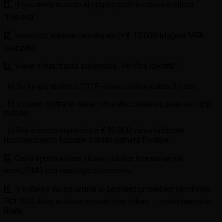
1️⃣ Il giocatore accede al proprio profilo casino e clicca
“Preleva”.
2️⃣ Inserisce importo desiderato (> € 10 000 triggera MFA
avanzata).
3️⃣ Viene visualizzata schermata “Verifica identità”.
a) Se ha già abilitato TOTP riceve codice valido 30 sec.
b) In caso contrario viene richiesto consenso push sull’app
mobile.
c) Per importo superiore a € 50 000 viene richiesto
riconoscimento facciale tramite camera frontale.
4️⃣ Dopo approvazione riceve notifica istantanea via
email/SMS con riepilogo operazione.
5️⃣ Il sistema inoltra ordine al payment processor certificato
PCI DSS dove avviene conversione token → conto bancario
finale.