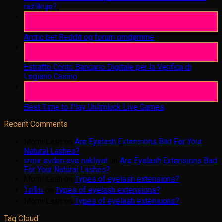
razlikuje?
06
Aug
Arctic bet Reddit og forum omdømme
06
Aug
Estratto Conto Bancario Digitale per la Verifica di
Legiano Casino
05
Aug
Best Time to Play Unlimluck Live Games
Recent Comments
Momi Lash
on
Are Eyelash Extensions Bad For Your
Natural Lashes?
izmir evden eve nakliyat
on
Are Eyelash Extensions Bad
For Your Natural Lashes?
Momi Lash
on
Types of eyelash extensions?
โดจิน
on
Types of eyelash extensions?
Momi Lash
on
Types of eyelash extensions?
Tag Cloud