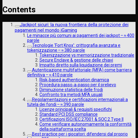
Contents
Jackpot sicuri: la nuova frontiera della protezione dei
pagamenti nel mondo iGaming
Le minacce più comuni ai pagamenti dei jackpot – ≈ 400
parole
Tecnologie ‘Fort Knox’: crittografia avanzata e
tokenizzazione – ≈ 380 parole
Tokenizzazione vs memorizzazione tradizionale
Secure Enclave & gestione delle chiavi
Impatto diretto sulla liquidazione dei premi
Autenticazione multifattoriale (MFA) come barriera
definitiva – ≈ 410 parole
Risk‑based authentication dinamica
Procedura passo‐a‐passo per il prelievo
Diminuzione statistica delle frodi
Confronto tra metodi MFA usuali
Regolamentazioni e certificazioni internazionali a
tutela dei fondi – ≈ 390 parole
Licenze principali & requisiti specific­hi
Standard PCI DSS compliance
Certificazioni ISO/IEC 27001 & SOC 2 Type II
Come verificare autonomamente la conformità
della piattaforma scelta
Best practice per i giocatori: difendersi dal proprio