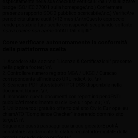
esplicitamente nella sua checklist verificalE:\na.) Visualizzare
badge ISO/IEC 27001 sulla homepage;\nb.) Confermare
presenza rapporto SOC 2 pubblico scaricabile;\nc.) VerificAre
periodicità ultimo audit (<12 mesi).\n\nQuesto approccio
rende possibile fare scelte consapevoli scegliendo soltanto
nouvi casino non aams
dotATI tali sigilli.”
Come verificare autonomamente la conformità
della piattaforma scelta
1. Accedere alla sezione “Licenze & Certificazioni” presente
nella pagina footer.; \n\
2. Controllare numero registro MGA / UKGC / Curacao
corrispondente all’indirizzo URL indicA-to.; \n\
3. Scaricare PDF attestatioNI PCI DSS disponibile nella
document library.; \n\
4. Incrociare questi documentI con report indipendENTI
pubblicA⁠ti mensilmente su civ ic-e u r ope .eu ; \n\
5. Utilizzare tool gratuito offerto dal sito Civ ic Eu r ope .eu
chiamATO “Compliance Checker” inserendo dominio sito
target.\ n\
Seguendo questi passaggi qualunque giocatorE potrÀ
constatarE rapidamente lo status regulatorIo-digitalE della
propria casa de gioco preferita.”