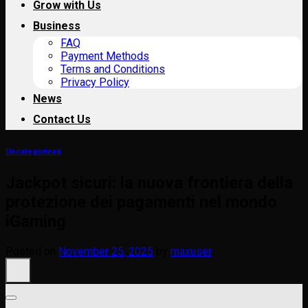
Grow with Us
Business
FAQ
Payment Methods
Terms and Conditions
Privacy Policy
News
Contact Us
Uncategorized
Jackpot sicuri: la nuova frontiera della
protezione dei pagamenti nel mondo
iGaming
Posted on
November 25, 2025
by
maxuser