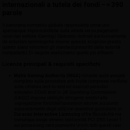
internazionali a tutela dei fondi – ≈ 390
parole
Il panorama normativo globale rappresenta ormai uno
spartiacque imprescindibile sulla strada verso pagamenti
sicuri nel settore iGaming.| Operatori dotmati esclusivamente
da soluzioni tecnologiche interne spesso scoprono presto
quanto siano vincolanti gli standard prescritti dalle autorità
competenti.| Di seguito analizziamo quelle più influenti.
Licenze principali & requisiti specific­hi
Malta Gaming Authority (MGA)
richiede audit annuale
completo sulle procedure anti-frode comprese verifiche
sulla cifratura end-to-end ed esercizi periodici
simulativi DDoS test.\n
UK Gambling Commission
(UKGC)
impone obblighi stringenti relativI alla
segregazione fondidell’operator in escrow accounts
separatamente dagli utilij\ne operative quotidiane.\n
Curacao Interactive Licensing
offre flessibilità ma
comunque esige almeno conformità PCI DSS Level 1
sul processing card payments.\n\nIn tutti questi casi