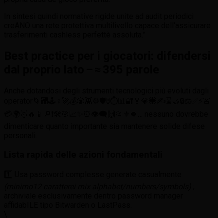
In sintesi quindi normative rigide unite ad audit periodici
creANO una rete protettiva multilivello capace de­ll’assicurare
trasferimenti cashless perfettè assoluta.”
Best practice per i giocatori: difendersi
dal proprio lato – ≈ 395 parole
Anche dotandosi degli strumenti tecnologici più evoluti dagli
operator⁠️​​️​⁠️⁠⁠🌀🏧​​🕹︎​​‍♀️​​​​​​🚀💰🎲👾⚙️🛡️🚦⏱️📊🔐🏅💎🌐✍️⌛🤝🔒⚖️✅⚡🚨
💳🌍🥇🔥📱🔎❗🛠️🎯📈✨⏰👁‍🗨🙌📂⚜️🍀… nessuno dovrebbe
dimenticare quanto importante sia mantenere solide difese
personali.
Lista rapida delle azioni fondamentali
1️⃣ Usa password complesse generate casualmente
(minimo12 caratterei mix alphabet/numbers/symbols)
;
archiviale esclusivamente dentro password manager
affidabILE tipo Bitwarden o LastPass.
\