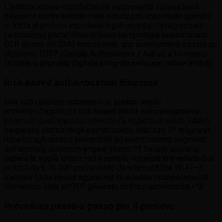
L’autenticazione multifattoriale rappresenta l’ultima linea
difensiva contro tentativi non autorizzati soprattutto quando
si tratta di prelievi importanti legati ai jackpot progressive.
Le principali piattaforme offrono tre tipologie predominanti:
OTP inviato via SMS tradizionale, app autenticatore basata su
algoritmo TOTP (Google Authenticator / Authy), e biometria
facciale o impronta digitale integrata nelle app native mobile.
Risk‑based authentication dinamica
Non tutti i prelievi richiedono lo stesso livello
protettivo:l’approccio risk‑based valuta automaticamente
parametri quali importo richiesto (% rispetto al saldo totale),
frequenza storica degli estratti conto, indirizzo IP originario
rispetto agli access precedenti ed eventi recenti segnalati
dall’anomaly detection engine interno.^1 Se uno scenario
supera la soglia critica—ad esempio richiesta immediata d’un
jackpot da € 75 000 proveniente da rete pubblica Wi‑Fi—il
sistema forza passo aggiuntivo chiedendo riconoscimento
biometrico oltre all’OTP generato dall’app autenticator.+^2
Procedura passo‐a‐passo per il prelievo