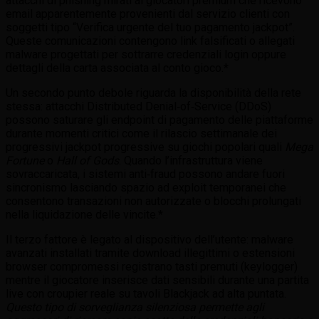
attacchi di phishing mirati ai giocatori premium che ricevono
email apparentemente provenienti dal servizio clienti con
soggetti tipo “Verifica urgente del tuo pagamento jackpot”.
Queste comunicazioni contengono link falsificati o allegati
malware progettati per sottrarre credenziali login oppure
dettagli della carta associata al conto gioco.*
Un secondo punto debole riguarda la disponibilità della rete
stessa: attacchi Distributed Denial‑of‑Service (DDoS)
possono saturare gli endpoint di pagamento delle piattaforme
durante momenti critici come il rilascio settimanale dei
progressivi jackpot progressive su giochi popolari quali
Mega
Fortune
o
Hall of Gods
. Quando l’infrastruttura viene
sovraccaricata, i sistemi anti‑fraud possono andare fuori
sincronismo lasciando spazio ad exploit temporanei che
consentono transazioni non autorizzate o blocchi prolungati
nella liquidazione delle vincite.*
Il terzo fattore è legato al dispositivo dell’utente: malware
avanzati installati tramite download illegittimi o estensioni
browser compromessi registrano tasti premuti (keylogger)
mentre il giocatore inserisce dati sensibili durante una partita
live con croupier reale su tavoli Blackjack ad alta puntata.
Questo tipo di sorveglianza silenziosa permette agli