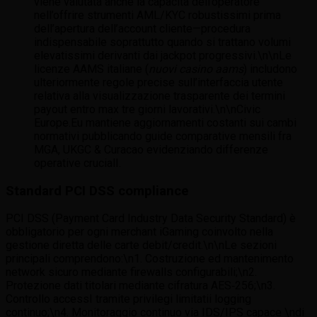
viene valutata anche la capacità dell’operatore
nell’offrire strumenti AML/KYC robustissimi prima
dell’apertura dell’account cliente—procedura
indispensabile soprattutto quando si trattano volumi
elevatissimi derivanti dai jackpot progressivi.\n\nLe
licenze AAMS italiane (
nuovi casino aams
) includono
ulteriormente regole precise sull’interfaccia utente
relativa alla visualizzazione trasparente dei termini
payout entro max tre giorni lavorativi.\n\nCivic
Europe.Eu mantiene aggiornamenti costanti sui cambi
normativi pubblicando guide comparative mensili fra
MGA, UKGC & Curacao evidenziando differenze
operative crucial​I.
Standard PCI DSS compliance
PCI DSS (Payment Card Industry Data Security Standard) è
obbligatorio per ogni merchant iGaming coinvolto nella
gestione diretta delle carte debit/credit.\n\nLe sezioni
principali comprendono:\n1. Costruzione ed mantenimento
network sicuro mediante firewalls configurabili;\n2.
Protezione dati titolari mediante cifratura AES‑256;\n3.
Controllo accessI tramite privilegi limitatii logging
continuo;\n4. Monitoraggio continuo via IDS/IPS capace \ndi