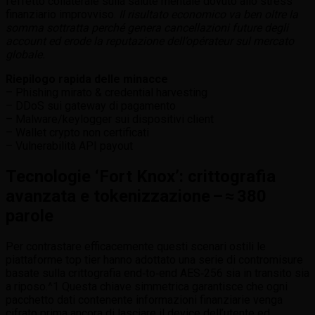
l’effetto collaterale sulla salute mentale dovuto allo stress
finanziario improvviso.
Il risultato economico va ben oltre la
somma sottratta perché genera cancellazioni future degli
account ed erode la reputazione dell’opérateur sul mercato
globale.
Riepilogo rapida delle minacce
– Phishing mirato & credential harvesting
– DDoS sui gateway di pagamento
– Malware/keylogger sui dispositivi client
– Wallet crypto non certificati
– Vulnerabilità API payout
Tecnologie ‘Fort Knox’: crittografia
avanzata e tokenizzazione – ≈ 380
parole
Per contrastare efficacemente questi scenari ostili le
piattaforme top tier hanno adottato una serie di contromisure
basate sulla crittografia end‑to‑end AES‑256 sia in transito sia
a riposo.^1 Questa chiave simmetrica garantisce che ogni
pacchetto dati contenente informazioni finanziarie venga
cifrato prima ancora di lasciare il device dell’utente ed