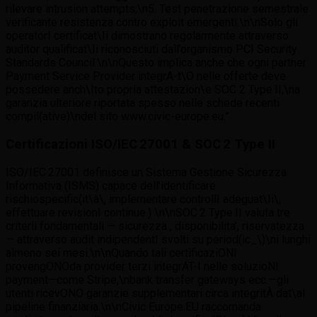
rilevare intrusion attempts;\n5. Test penetrazione semestrale
verificante resistenza contro exploit emergenti.\n\nSolo gli
operatorI certificat\Ii dimostrano regolarmente attraverso
auditor qualificat\Ii riconosciuti dall’organismo PCI Security
Standards Council.\n\nQuesto implica anche che ogni partner
Payment Service Provider integrA-t\O nelle offerte deve
possedere anch\Ito propria attestazion\e SOC 2 Type II,\na
garanzia ulteriore riportata spesso nelle schede recen­ti
compil(ative)\ndel sito www.civic-europe.eu.”
Certificazioni ISO/IEC 27001 & SOC 2 Type II
ISO/IEC 27001 definisce un Sistema Gestione Sicurezza
Informativa (ISMS) capace de­ll’identificare
rischiospecific(it\à\, implementare controllI adeguat\Ii\,
effettuare revisionI continue.) \n\nSOC 2 Type II valuta tre
criterii fondamentali — sicurezza , disponibilita’, riservatezza
— attraverso audit indipendentI svolti su period(ic_\)\ni lunghi
almeno sei mesi.\n\nQuando tali certificaziONI
provengONOda provider terzi integrAT-I nelle soluzioN​I
payment—come Stripe,\nbank transfer gateways ecc.—gli
utenti ricevONO garanzie supplementari circa integritÀ dat\al
pipeline finanziaria.\n\nCivic Europe.EU raccomanda