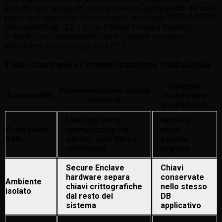
estratto solo all’interno degli ambientali sicuri gestiti dal data
center dell’operatore.^2 Inoltre tutti i messaggi HTTP/HTTPS
sono protetti da TLS 1.​3 con Perfect Forward Secrecy,
evitando così replay attacks anche quando vengono
intercettate chiavi temporanee.{ }^3
Tokenizzazione vs memorizzazione tradizionale
Esempio
Implementazione casinò
Funzionalità
tradizionale
moderni
ecommerce
Nessuna carta
Numero
Protezione
memorizzata sul
carta
PAN
server; solo token
salvato
sostitutivo
criptato
Secure Enclave
Chiavi
hardware separa
conservate
Ambiente
chiavi crittografiche
nello stesso
isolato
dal resto del
DB
sistema
applicativo