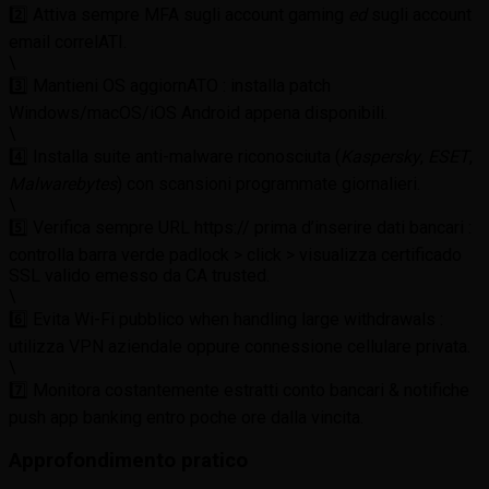
2️⃣ Attiva sempre MFA sugli account gaming
ed
sugli account
email correlATI.
\
3️⃣ Mantieni OS aggiornATO : installa patch
Windows/macOS/iOS Android appena disponibili.
\
4️⃣ Installa suite anti-malware riconosciuta (
Kaspersky
,
ESET
,
Malwarebytes
) con scansioni programmate giornalieri.
\
5️⃣ Verifica sempre URL https:// prima d’inserire dati bancari :
controlla barra verde padlock > click > visualizza certificado
SSL valido emesso da CA trusted.
\
6️⃣ Evita Wi-Fi pubblico when handling large withdrawals :
utilizza VPN aziendale oppure connessione cellulare privata.
\
7️⃣ Monitora costantemente estratti conto bancari & notifiche
push app banking entro poche ore dalla vincita.
Approfondimento pratico