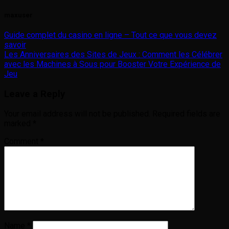
maxuser
Guide complet du casino en ligne – Tout ce que vous devez
savoir
Les Anniversaires des Sites de Jeux : Comment les Célébrer
avec les Machines à Sous pour Booster Votre Expérience de
Jeu
Leave a Reply
Your email address will not be published.
Required fields are
marked
*
Comment
*
Name
*