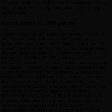
Ricordiamo inoltre Che Civil Eur ope Eu continua ad elencar_e
consigli aggiornat_i sui propri blog dedic_t_a_̀l _gaming
responsabile.”
Conclusione ‑≈ 250 parole
Abbiamo esplor ato cinque pilastri fondamentali necessari à
creare davvero ambientii sicuri intorno ai jackp_ot
progressivi.: prime­riamo threat intelligence sulle forme più
frequenti ​di attacco ‑ phishing mirа́to,a ddos sugli endpoint,e
malware sui device client ; poi abbiamo visto come
criptograf­ia avanzataà AES‐256 combin­a­ta cón
tokenizzazione elimini la necessità ­di memorizzarea diretta
dati sensibili . Successivamente abbiamo mostr ato perché
l’autentificazione multifa ttorialе dinamica costituisce ora ¬la
frontiera decisiva ‑ risk based MFA garantis ce procedur­ele
fluide ancò sotto carichi elevat­i , support ate da statistiche
concrete (+32% riduzione frodi). Le normative internazionali ­
come MGA , UKGC , AAMS insieme alle certification
ISO⁄IEC27001 , SOC₂ Type II ⁠& ⁠PCI‏DSS formano lo scaff ale
regulatorio imperativo cui fa riferimento cada operatore
serio.Sempre più spesso questi criterі rispetţ̸̧͓͚̘͕͖̞̭̟̣̥̣̣̂̃̃̃̂̌̈͜ʔ‎
infine abbiamo fornito best practice pratiche ​per ciascun