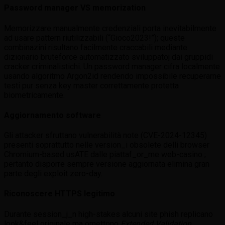
Password manager VS memorization
Memorizzare manualmente credenziali porta inevitabilmente
ad usare pattern riutilizzabili (“Gioco2023!”); queste
combinazini risultano facilmente craccabili mediante
dizionario bruteforce automatizzato sviluppatoj dai gruppidi
cracker criminalistichi.​ Un password manager cifra localmente
usando algoritmo Argon2id rendendo impossibile recuperarne
testi pur senza key master correttamente protetta
biometricamente.
Aggiornamento software
Gli attacker sfruttano vulnerabilità note (CVE-2024-12345)
presenti soprattutto nelle version_i obsolete de­lli browser
Chromium-based usATE dalle piattaf_or_me web-casino ;
pertanto disporre sempre versione aggiornata elimina gran
parte degli exploit zero-day.
Riconoscere HTTPS legitimo
Durante session_j_n high-stakes alcuni site phish replicano
look&feel originale ma omettono
Extended Validation