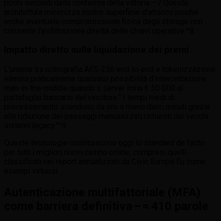
pochi secondi dalla conferma della vittoria.—7 Questa
architettura minimizza inoltre superficie d’attacco poiché
anche eventuale compromissione fisica degli storage non
consente l’esfiltrazione diretta delle chiavi operative.^8
Impatto diretto sulla liquidazione dei premi
L’unione tra crittografia AES‑256 end‑to‑end e tokenizzazione
elimina praticamente qualsiasi possibilità d’intercettazione
man-in-the-middle quando il server invia € 50 000 al
portafoglio bancario del vincitore.“ I tempi medi di
processamento scendono da ore a meno dieci minuti grazie
alla riduzione dei passaggi manualizzati richiesti dai vecchi
sistemi legacy.”^9
Queste tecnologie costituiscono oggi lo standard de facto
per tutti i migliori nuovi casino online, compresi quelli
classificati nei report annualizzati da Civic Europe.Eu come
esempi virtuosi.
Autenticazione multifattoriale (MFA)
come barriera definitiva – ≈ 410 parole