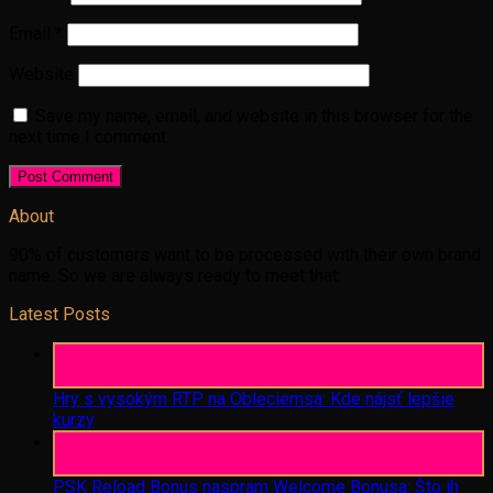
Email
*
Website
Save my name, email, and website in this browser for the
next time I comment.
About
90% of customers want to be processed with their own brand
name. So we are always ready to meet that.
Latest Posts
06
Aug
Hry s vysokým RTP na Obleciemsa: Kde nájsť lepšie
kurzy
06
Aug
PSK Reload Bonus naspram Welcome Bonusa: Što ih