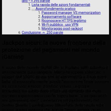
lato – ≈ 395 parole
Lista rapida delle azioni fondamentali
Approfondimento pratico
Password manager VS memorization
Aggiornamento software
Riconoscere HTTPS legitimo
Wi-Fi pubblico : uso VPN
Monitoraggio post-jackpot
Conclusione ‑≈ 250 parole
Jackpot sicuri: la nuova frontiera della
protezione dei pagamenti nel mondo
iGaming
Il suono delle monete digitali che si impilano sullo schermo è
un’esperienza quasi tangibile: Marco ha appena sbloccato il
jackpot da € 50 000 su una slot ad alta volatilità e il suo cuore
batte all’impazzata mentre guarda l’animazione finale scorrere
tra luci al neon e fuochi d’artificio virtuali. La gioia è
immediata, ma subito dopo affiora una domanda che molti
giocatori esperti conoscono fin troppo bene: “e se quei soldi
non arrivassero mai?” L’incertezza sul trasferimento del
premio diventa il contrappeso alla euforia della vincita ed è
proprio questa tensione che spinge l’intero settore verso