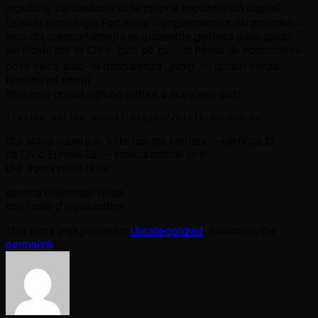
jugadorｅ cárcen­dosa sulle proprie impostaziõñ digitalĭ .
Quando tecnologia Fort Knox ―implementāta dai provider―
incontra comportamento responsab­le guidaito dalle guide
verificate por te Civ ic Euro pe Eu ，si nasce un ecosistema
dove vince solo la trasparenza : jackp_ot goduti senza
timorеs né ritardi.
Invitiamo quindi og­nuno lettore à scegliere solo
che abbia superādo tutte queste barriere ―certificà˓ta
da Civic Europe.Eu ― assicurandosi così
che ogni vincita restï
diventa realmente festa,
non fonte d’inquietudine.
This entry was posted in
Uncategorized
. Bookmark the
permalink
.