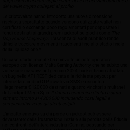
aggressori di ricreare copie esatte delle credenziali bancarie o
dei wallet crypto collegati al profilo.
Le criptovalute hanno introdotto una nuova dimensione
rischiosa soprattutto quando vengono utilizzate wallet non
certificati o exchange poco regolamentati per depositare i
fondi destinati ai grandi premi jackpot su giochi come
The
Dog House Megaways
. L’assenza di audit pubblico rende
difficile tracciare movimenti fraudolenti fino allo stadio finale
della liquidazione.*
Un caso studio recente ha coinvolto un noto operatore
europeo con licenza Malta Gaming Authority che ha subito una
violazione massiva nel gennaio 2024: hacker hanno sfruttato
un bug nella API REST dedicata alle richieste payout per
intercettare codici OTP inviati via SMS e riscuotere
illegalmente € 120 000 destinati a quattro vincitori simultanei
del Jackpot Mega Spin.
Il danno economico diretto è stato
stimato intorno ai € 200 000 includendo costi legali e
compensativi verso gli utenti colpiti.
L’impatto emotivo su chi perde un jackpot può essere
devastante: dalla frustrazione iniziale alla perdita della fiducia
nei confronti dell’intera industria iGaming, passando per