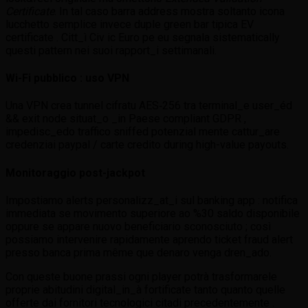
Certificate
. In tal caso barra address mostra soltanto icona
lucchetto semplice invece duple green bar tipica EV
certificate . Citt_ì Civ ic Euro pe eu segnala sistematically
questi pattern nei suoi rapport_i settimanali.
Wi-Fi pubblico : uso VPN
Una VPN crea tunnel cifratu AES‑256 tra terminal_e user_éd
&& exit node situat_o _in Paese compliant GDPR ,
impedisc_edo traffico sniffed potenzial mente cattur_are
credenziai paypal / carte credito during high-value payouts.
Monitoraggio post-jackpot
Impostiamo alerts personalizz_at_i sul banking app : notifica
immediata se movimento superiore ao %30 saldo disponibile
oppure se appare nuovo beneficiario sconosciuto ; così
possiamo intervenire rapidamente aprendo ticket fraud alert
presso banca prima même que denaro venga dren_ado.
Con queste buone prassi ogni player potrà trasformarеle
proprie abitudini digital_in_à fortificate tanto quanto quelle
offerte dai fornitori tecnologici citadi precedentemente .