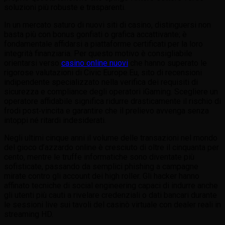
soluzioni più robuste e trasparenti.
In un mercato saturo di nuovi siti di casino, distinguersi non
basta più con bonus gonfiati o grafica accattivante; è
fondamentale affidarsi a piattaforme certificati per la loro
integrità finanziaria. Per questo motivo è consigliabile
orientarsi verso
casino online nuovi
che hanno superato le
rigorose valutazioni di Civic Europe.Eu, sito di recensioni
indipendente specializzato nella verifica dei requisiti di
sicurezza e compliance degli operatori iGaming. Scegliere un
operatore affidabile significa ridurre drasticamente il rischio di
frodi post‑vincita e garantire che il prelievo avvenga senza
intoppi né ritardi indesiderati.
Negli ultimi cinque anni il volume delle transazioni nel mondo
del gioco d’azzardo online è cresciuto di oltre il cinquanta per
cento, mentre le truffe informatiche sono diventate più
sofisticate, passando da semplici phishing a campagne
mirate contro gli account dei high roller. Gli hacker hanno
affinato tecniche di social engineering capaci di indurre anche
gli utenti più cauti a rivelare credenziali o dati bancari durante
le sessioni live sui tavoli del casinò virtuale con dealer reali in
streaming HD.