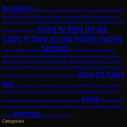
brooklyn
bán nguyên liệu làm lông mi hàng lùa
can i wear false eyelashes
to work
can you cry with eyelash extensions
can you wear false eyelashes to work
cry
with eyelash extensions
cách gỡ lông mi nối
cách làm lông mi rụng
cách nối lông mi hàng
Công ty lông mi giả
lùa
cách tháo lông mi nối
Công ty lông mi giả ở bình dương
fashion
công ty sản xuất lông mi giả
Gia công lông mi giả
hot tub with
eyelash extensions
how to remove eyelash glue
how to remove eyelash glue right way
keo noi mi momi
keo nối mi
keo nối mi hàn quốc
keo nối mi không cay
làm sao để lông
mi dài
làm sao để lông mi dài và cong
làm sao để lông mi dài và dày
lông mi giá sỉ bình
lông mi hàng
dương
lông mi giả hàng lùa
lông mi giả tiếng anh là gì
lùa
mi nối bao lâu thì rụng
mua lông mi giả ở đâu
nguyên liệu làm lông mi
nguyên
liệu làm lông mi hàng lùa
nguyên liệu làm mi giả
nối mi bao lâu mới rụng
nối mi giữ
style
được bao lâu
nối mi được lâu không
remove eyelash glue
tháo lông mi nối
bằng nước
tóc làm lông mi hàng lùa
tóc màu làm lông mi hàng lùa
wear false eyelashes
women
to work
xưởng gia công lông mi
Categories