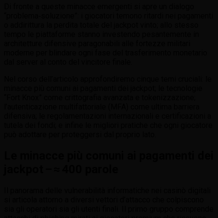
Di fronte a queste minacce emergenti si apre un dialogo
“problema‑soluzione”: i giocatori temono ritardi nei pagamenti
o addirittura la perdita totale del jackpot vinto; allo stesso
tempo le piattaforme stanno investendo pesantemente in
architetture difensive paragonabili alle fortezze militari
moderne per blindare ogni fase del trasferimento monetario
dal server al conto del vincitore finale.
Nel corso dell’articolo approfondiremo cinque temi cruciali: le
minacce più comuni ai pagamenti dei jackpot; le tecnologie
“Fort Knox” come crittografia avanzata e tokenizzazione;
l’autenticazione multifattoriale (MFA) come ultima barriera
difensiva; le regolamentazioni internazionali e certificazioni a
tutela dei fondi; e infine le migliori pratiche che ogni giocatore
può adottare per proteggersi dal proprio lato.
Le minacce più comuni ai pagamenti dei
jackpot – ≈ 400 parole
Il panorama delle vulnerabilità informatiche nei casinò digitali
si articola attorno a diversi vettori d’attacco che colpiscono
sia gli operatori sia gli utenti finali. Il primo gruppo comprende