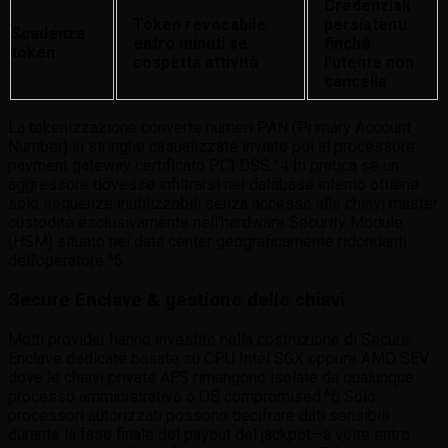
Credenziali
Token revocabile
persistenti
Scadenza
entro minuti se
finché
token
sospetta attività
l’utente non
cancella
La tokenizzazione converte numeri PAN (Primary Account
Number) in stringhe casualizzate inviate poi al processore
payment gateway certificato PCI DSS.^4 In pratica se un
aggressore dovesse infiltrarsi nel database interno ottiene
solo sequenze inutilizzabili senza accesso alle chiavi master
custodite esclusivamente nell’hardware Security Module
(HSM) situato nei data center geograficamente ridondanti
dell’operatore.^5
Secure Enclave & gestione delle chiavi
Molti provider hanno investito nella costruzione di Secure
Enclave dedicat​e basate su CPU Intel SGX oppure AMD SEV
dove le chiavi private AES rimangono isolate da qualunque
processo amministrativo o OS compromised.^6 Solo
processori autorizzati possono decifrare dati sensibili
durante la fase finale del payout del jackpot—a volte entro