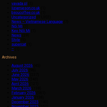
vavada pl
(1)
lizjamieson.co.uk
(1)
bijoucoffee.co.uk
(1)
Uncategorized
(11,302)
News – Vietnamese Language
(7)
Nối Mi
(3)
Keo Nối Mi
(1)
News
(29)
Style
(5)
supercat
(1)
–
(1)
Archives
August 2026
(45)
July 2026
(96)
June 2026
(237)
May 2026
(243)
April 2026
(121)
March 2026
(138)
February 2026
(161)
January 2026
(138)
December 2025
(140)
November 2025
(152)