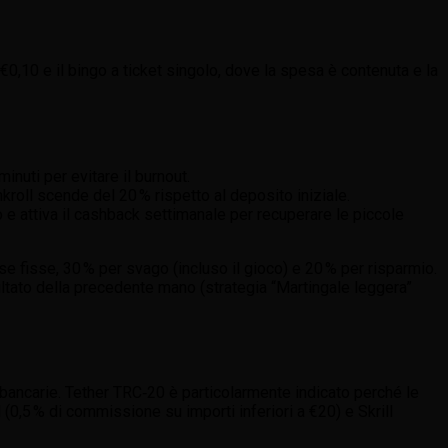
 €0,10 e il bingo a ticket singolo, dove la spesa è contenuta e la
inuti per evitare il burnout.
nkroll scende del 20 % rispetto al deposito iniziale.
 e attiva il cashback settimanale per recuperare le piccole
e fisse, 30 % per svago (incluso il gioco) e 20 % per risparmio.
ltato della precedente mano (strategia “Martingale leggera”
 bancarie. Tether TRC‑20 è particolarmente indicato perché le
 (0,5 % di commissione su importi inferiori a €20) e Skrill