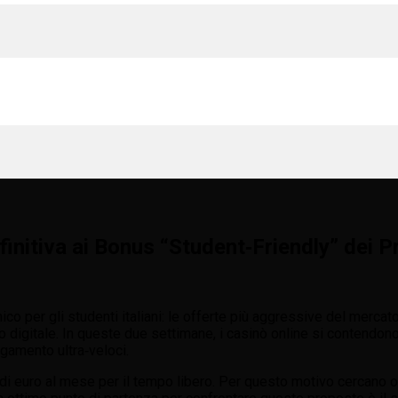
initiva ai Bonus “Student‑Friendly” dei Pr
nico per gli studenti italiani: le offerte più aggressive del merca
o digitale. In queste due settimane, i casinò online si contendon
gamento ultra‑veloci.
di euro al mese per il tempo libero. Per questo motivo cercano of