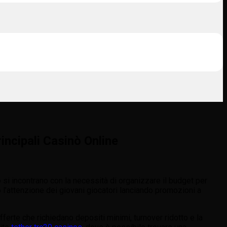
incipali Casinò Online
to si incontrano con la necessità di organizzare il budget per
o l’attenzione dei giovani giocatori lanciando promozioni a
ferte che richiedano depositi minimi, turnover ridotto e la