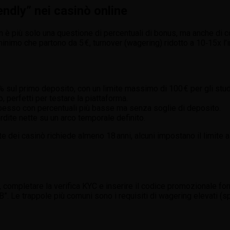
ndly” nei casinò online
 non è più solo una questione di percentuali di bonus, ma anche di c
nimo che partono da 5 €, turnover (wagering) ridotto a 10‑15x l
sul primo deposito, con un limite massimo di 100 € per gli stud
, perfetti per testare la piattaforma.
spesso con percentuali più basse ma senza soglie di deposito.
dite nette su un arco temporale definito.
rte dei casinò richiede almeno 18 anni, alcuni impostano il limite a 2
 completare la verifica KYC e inserire il codice promozionale for
t B”. Le trappole più comuni sono i requisiti di wagering elevati (s