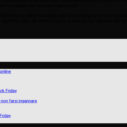
Un ottimo punto di partenza per confrontare queste proposte è il 
are tra pagine promozionali ingannevoli.
iattaforme più adatte a budget ridotti, le strategie per massimizza
quilibrio sano tra studio e gioco, e daremo uno sguardo alle ten
online
ck Friday
 non farsi ingannare
Friday