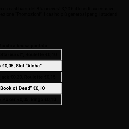
n un cashback del 8 % riceverà 3,20 € il lunedì successivo,
 sezione “Promozioni”. I casinò più generosi per gli studenti
Giochi a bassa puntata
“Starburst”, Roulette €0,10
 €0,05, Slot “Aloha”
jack €0,20, Roulette €0,15
“Book of Dead” €0,10
‑Poker €0,05, Bingo €0,10