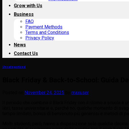
Grow with Us
Business
FAQ
Payment Methods
Terms and Conditions
Privacy Policy
News
Contact Us
Uncategorized
Black Friday & Back‑to‑School: Guida Def
Posted on
November 24, 2025
by
maxuser
Il periodo che combina il Black Friday con il ritorno a scuola è u
libri, tasse universitarie e, perché no, qualche momento di svag
tempo limitato, bonus di benvenuto più generosi e metodi di pa
Molti studenti, però, hanno a disposizione solo qualche decina 