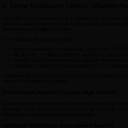
2. Come funzionano i bonus “student‑frie
Il concetto di “student‑friendly” si è evoluto negli ultimi anni:
puntano a questo segmento propongono requisiti di deposito mi
settimanale per mitigare le perdite.
Tra le tipologie più comuni troviamo:
Bonus di benvenuto – solitamente un match del 100‑200 % 
No‑deposit – crediti gratuiti o giri senza alcun versamento
Reload – promozioni ricorrenti sui depositi successivi, 
Cashback – rimborso di una percentuale (5‑10 %) delle per
L’eligibilità dipende da tre fattori principali: l’età (la maggior pa
deposito impostati dal giocatore.
Bonus senza deposito: il sogno degli studenti
Attivare un bonus senza deposito è semplice: basta registrarsi,
includono 10 € di credito su “Casino A” o 20 giri gratuiti su “Slo
attentamente i termini evita sorprese sgradite.
Cashback settimanale: proteggere il bankroll