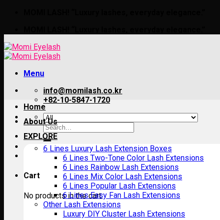
Skip
MOMI LASH! “Luxury lashes, everyday elegance.”
to
MOMI LASH! “Luxury lashes, everyday elegance.”
content
Menu
info@momilash.co.kr
+82-10-5847-1720
Home
About Us
Search
for:
EXPLORE
6 Lines Luxury Lash Extension Boxes
6 Lines Two-Tone Color Lash Extensions
6 Lines Rainbow Lash Extensions
Cart
6 Lines Mix Color Lash Extensions
6 Lines Popular Lash Extensions
6 Lines Easy Fan Lash Extensions
No products in the cart.
Other Lash Extensions
Luxury DIY Cluster Lash Extensions