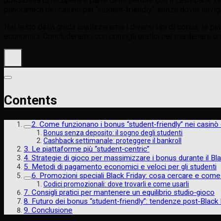
possibilità di recuperare parte delle perdite con il cash‑back. 
panoramica dei casinò più “student‑friendly” senza dover navig
Nel resto della guida analizzeremo i diversi tipi di bonus, le p
economici. Concluderemo con consigli pratici per mantenere un e
Contents
2. Come funzionano i bonus “student‑friendly” nei casinò 
Bonus senza deposito: il sogno degli studenti
Cashback settimanale: proteggere il bankroll
3. Le piattaforme più “student‑centric”
4. Strategie di gioco per massimizzare i bonus durante il Bla
5. Metodi di pagamento economici e veloci per gli studenti
6. Promozioni speciali Black Friday: cosa cercare e come
Codici promozionali: dove trovarli e come usarli
7. Consigli pratici per mantenere un equilibrio studio‑gioco
8. Futuro dei bonus “student‑friendly”: tendenze post‑Black 
9. Conclusione