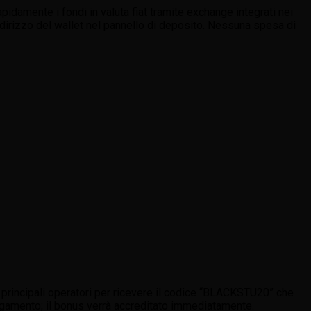
apidamente i fondi in valuta fiat tramite exchange integrati nei
indirizzo del wallet nel pannello di deposito. Nessuna spesa di
dei principali operatori per ricevere il codice “BLACKSTU20” che
pagamento; il bonus verrà accreditato immediatamente.