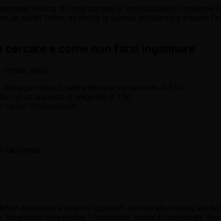
nessuna verifica di conto corrente e la possibilità di convertire r
re un wallet Tether, trasferire la somma desiderata e inserire l’
a cercare e come non farsi ingannare
iù comuni sono:
 ideale per chi può permettersi un versamento di €50.
sso con un requisito di wagering di 15x.
i primi 10 classificati.
re del bonus.
etter dei casinò e forum di giocatori. Iscriviti alle mailing list 
y. Inseriscilo nella pagina “Promozioni” prima di confermare il 