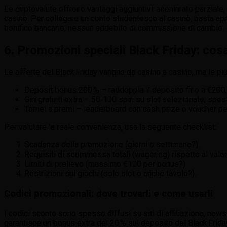
Le criptovalute offrono vantaggi aggiuntivi: anonimato parziale, 
casinò. Per collegare un conto studentesco al casinò, basta apri
bonifico bancario, nessun addebito di commissione di cambio.
6. Promozioni speciali Black Friday: cos
Le offerte del Black Friday variano da casino a casino, ma le p
Deposit bonus 200 % – raddoppia il deposito fino a €200,
Giri gratuiti extra – 50‑100 spin su slot selezionate, spe
Tornei a premi – leaderboard con cash prize o voucher per 
Per valutare la reale convenienza, usa la seguente checklist:
Scadenza della promozione (giorni o settimane?).
Requisiti di scommessa totali (wagering) rispetto al valo
Limiti di prelievo (massimo €100 per bonus?).
Restrizioni sui giochi (solo slot o anche tavolo?).
Codici promozionali: dove trovarli e come usarli
I codici sconto sono spesso diffusi su siti di affiliazione, newsl
garantisce un bonus extra del 20 % sul deposito del Black Frida