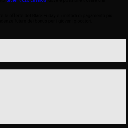
sito
tether trc20 casinos
, dove è possibile trovare una
re le offerte del Black Friday e i metodi di pagamento più
denze future dei bonus per i giovani giocatori.