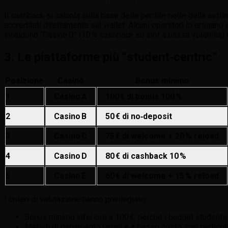
Il cashback si calcola sulla base delle perdite nette della sett
accreditati direttamente sul wallet. Alcuni operatori lo erogano 
includono “Casino D” (10 % cashback su slot a bassa volatilità) e 
3. Le piattaforme più “student‑centric”
Posizione
Casinò
Bonus minimo
1
Casino A
100 € di bonus 100 %
2
Casino B
50 € di no‑deposit
3
Casino C
75 € di welcome + 20 % reload
4
Casino D
80 € di cashback 10 %
5
Casino E
60 € di welcome + 15 % reload
I criteri di valutazione hanno privilegiato:
Bonus minimo inferiore a 100 €, perché i budget studente
Metodi di pagamento rapidi e a basso costo, con particolar