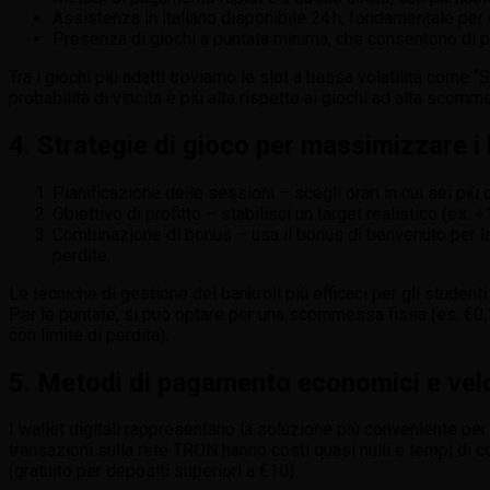
Assistenza in italiano disponibile 24 h, fondamentale per
Presenza di giochi a puntata minima, che consentono di p
Tra i giochi più adatti troviamo le slot a bassa volatilità come 
probabilità di vincita è più alta rispetto ai giochi ad alta scomm
4. Strategie di gioco per massimizzare i 
Pianificazione delle sessioni – scegli orari in cui sei più 
Obiettivo di profitto – stabilisci un target realistico (es.
Combinazione di bonus – usa il bonus di benvenuto per la 
perdite.
Le tecniche di gestione del bankroll più efficaci per gli studen
Per le puntate, si può optare per una scommessa fissa (es. €0,
con limite di perdita).
5. Metodi di pagamento economici e veloc
I wallet digitali rappresentano la soluzione più conveniente pe
transazioni sulla rete TRON hanno costi quasi nulli e tempi di co
(gratuito per depositi superiori a €10).