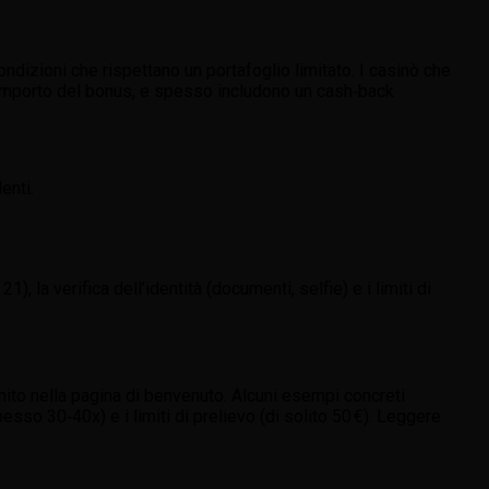
ondizioni che rispettano un portafoglio limitato. I casinò che
’importo del bonus, e spesso includono un cash‑back
enti.
1), la verifica dell’identità (documenti, selfie) e i limiti di
nito nella pagina di benvenuto. Alcuni esempi concreti
pesso 30‑40x) e i limiti di prelievo (di solito 50 €). Leggere