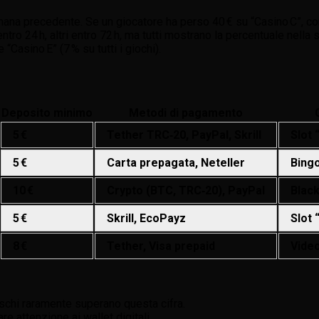
imana precedente. Se un giocatore ha perso 40 € su “Casino C”, co
entro 24 h, altri entro 72 h, ma tutti mostrano la percentuale nella
“Casino E” (7 % su tutti i giochi).
Deposito minimo
Metodi di pagamento
5 €
Tether TRC‑20, PayPal, Skrill
Slot 
5 €
Carta prepagata, Neteller
Bingo
10 €
Crypto (BTC, TRC‑20), PayPal
Black
5 €
Skrill, EcoPayz
Slot 
8 €
Tether, Visa prepaid
Video
schi raramente superano questa cifra.
e attenzione ai wallet digitali.