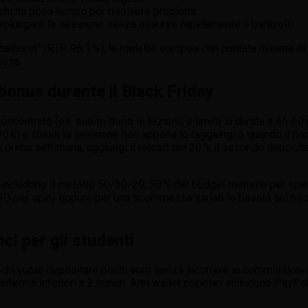
 chi ha poco tempo per risolvere problemi.
rolungare la sessione senza esaurire rapidamente il bankroll.
“Starburst” (RTP 96,1 %), la roulette europea con puntata minima di
essa.
bonus durante il Black Friday
concentrato (es. subito dopo le lezioni) e limita la durata a 45‑60 m
 +10 €) e chiudi la sessione non appena lo raggiungi o quando il ba
prima settimana, aggiungi il reload del 20 % il secondo deposito
ti includono il metodo 50/30/20: 50 % del budget mensile per spes
10 per spin) oppure per una scommessa variabile basata sul risu
i per gli studenti
r chi vuole depositare pochi euro senza incorrere in commissioni
nferma inferiori a 2 minuti. Altri wallet popolari includono PayPal