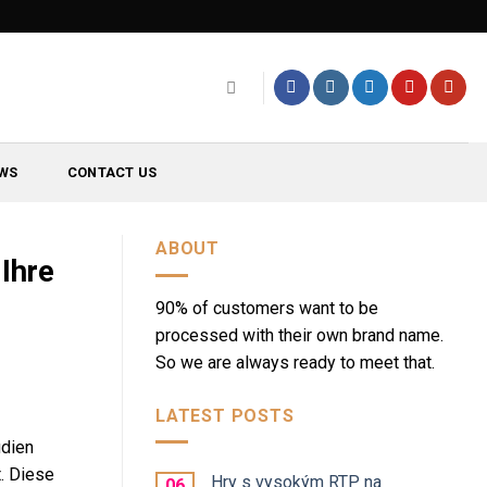
WS
CONTACT US
ABOUT
Ihre
90% of customers want to be
processed with their own brand name.
So we are always ready to meet that.
LATEST POSTS
dien
t. Diese
Hry s vysokým RTP na
06