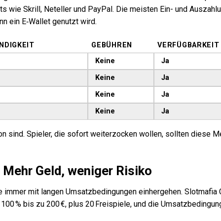
 wie Skrill, Neteller und PayPal. Die meisten Ein- und Auszahl
n ein E‑Wallet genutzt wird.
NDIGKEIT
GEBÜHREN
VERFÜGBARKEIT
Keine
Ja
Keine
Ja
Keine
Ja
Keine
Ja
on sind. Spieler, die sofort weiterzocken wollen, sollten diese 
Mehr Geld, weniger Risiko
e immer mit langen Umsatzbedingungen einhergehen. Slotmafia 
100 % bis zu 200 €, plus 20 Freispiele, und die Umsatzbedingu