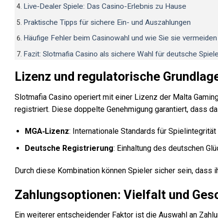
Live‑Dealer Spiele: Das Casino-Erlebnis zu Hause
Praktische Tipps für sichere Ein- und Auszahlungen
Häufige Fehler beim Casinowahl und wie Sie sie vermeiden
Fazit: Slotmafia Casino als sichere Wahl für deutsche Spiel
Lizenz und regulatorische Grundlag
Slotmafia Casino operiert mit einer Lizenz der Malta Gamin
registriert. Diese doppelte Genehmigung garantiert, dass da
MGA‑Lizenz
: Internationale Standards für Spielintegrität
Deutsche Registrierung
: Einhaltung des deutschen Glü
Durch diese Kombination können Spieler sicher sein, dass 
Zahlungsoptionen: Vielfalt und Ges
Ein weiterer entscheidender Faktor ist die Auswahl an Zah