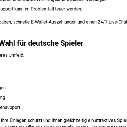
Support kann im Problemfall teuer werden.
aben, schnelle E‑Wallet‑Auszahlungen und einen 24/7 Live‑Chat,
 Wahl für deutsche Spieler
eres Umfeld:
gen
ung
densupport
hre Einlagen schützt und Ihnen gleichzeitig ein attraktives Spi