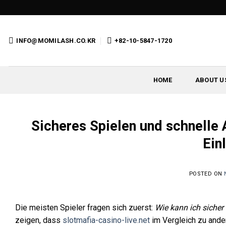
Skip
to
content
INFO@MOMILASH.CO.KR
+82-10-5847-1720
HOME
ABOUT U
Sicheres Spielen und schnelle 
Ein
POSTED ON
Die meisten Spieler fragen sich zuerst:
Wie kann ich sicher
zeigen, dass
slotmafia-casino-live.net
im Vergleich zu ander