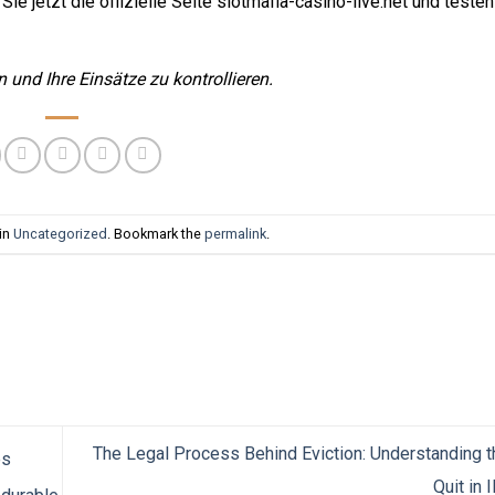
Sie jetzt die offizielle Seite slotmafia-casino-live.net und teste
und Ihre Einsätze zu kontrollieren.
in
Uncategorized
. Bookmark the
permalink
.
The Legal Process Behind Eviction: Understanding t
es
Quit in I