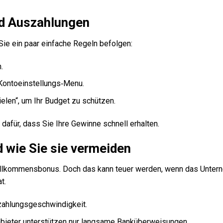
und Auszahlungen
ie ein paar einfache Regeln befolgen:
.
Kontoeinstellungs‑Menu.
elen“, um Ihr Budget zu schützen.
dafür, dass Sie Ihre Gewinne schnell erhalten.
 wie Sie sie vermeiden
 Willkommensbonus. Doch das kann teuer werden, wenn das Unte
t.
zahlungsgeschwindigkeit.
ieter unterstützen nur langsame Banküberweisungen.