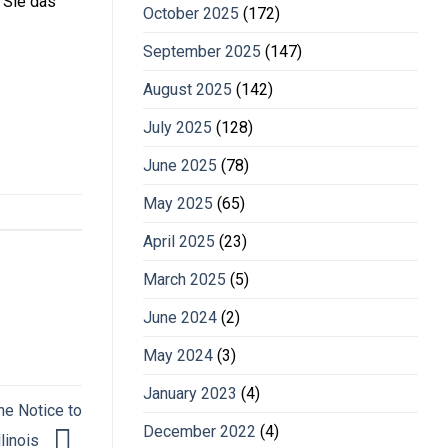
n Sie das
October 2025
(172)
September 2025
(147)
August 2025
(142)
July 2025
(128)
June 2025
(78)
May 2025
(65)
April 2025
(23)
March 2025
(5)
June 2024
(2)
May 2024
(3)
January 2023
(4)
he Notice to
December 2022
(4)
llinois