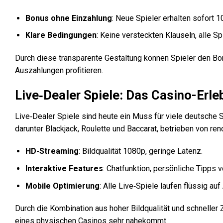
Bonus ohne Einzahlung
: Neue Spieler erhalten sofort 
Klare Bedingungen
: Keine versteckten Klauseln, alle Sp
Durch diese transparente Gestaltung können Spieler den Bo
Auszahlungen profitieren.
Live‑Dealer Spiele: Das Casino-Erle
Live‑Dealer Spiele sind heute ein Muss für viele deutsche Sp
darunter Blackjack, Roulette und Baccarat, betrieben von r
HD-Streaming
: Bildqualität 1080p, geringe Latenz.
Interaktive Features
: Chatfunktion, persönliche Tipps 
Mobile Optimierung
: Alle Live‑Spiele laufen flüssig auf
Durch die Kombination aus hoher Bildqualität und schneller
eines physischen Casinos sehr nahekommt.