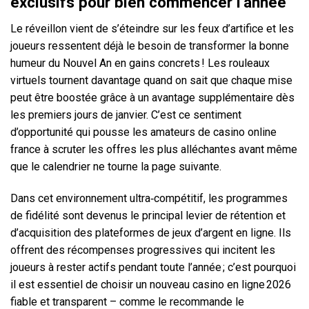
exclusifs pour bien commencer l’année
Le réveillon vient de s’éteindre sur les feux d’artifice et les
joueurs ressentent déjà le besoin de transformer la bonne
humeur du Nouvel An en gains concrets ! Les rouleaux
virtuels tournent davantage quand on sait que chaque mise
peut être boostée grâce à un avantage supplémentaire dès
les premiers jours de janvier. C’est ce sentiment
d’opportunité qui pousse les amateurs de casino online
france à scruter les offres les plus alléchantes avant même
que le calendrier ne tourne la page suivante.
Dans cet environnement ultra‑compétitif, les programmes
de fidélité sont devenus le principal levier de rétention et
d’acquisition des plateformes de jeux d’argent en ligne. Ils
offrent des récompenses progressives qui incitent les
joueurs à rester actifs pendant toute l’année ; c’est pourquoi
il est essentiel de choisir un nouveau casino en ligne 2026
fiable et transparent – comme le recommande le