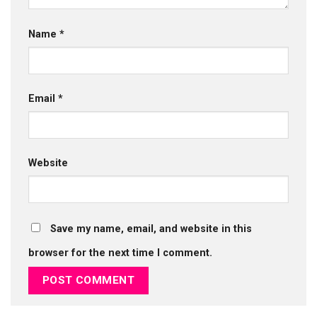
Name
*
Email
*
Website
Save my name, email, and website in this
browser for the next time I comment.