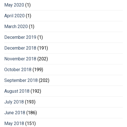
May 2020
(1)
April 2020
(1)
March 2020
(1)
December 2019
(1)
December 2018
(191)
November 2018
(202)
October 2018
(199)
September 2018
(202)
August 2018
(192)
July 2018
(193)
June 2018
(186)
May 2018
(151)