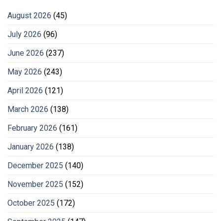
August 2026
(45)
July 2026
(96)
June 2026
(237)
May 2026
(243)
April 2026
(121)
March 2026
(138)
February 2026
(161)
January 2026
(138)
December 2025
(140)
November 2025
(152)
October 2025
(172)