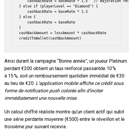
    cashbackRate = baseRate * 1.5   // majoration festi
} else if (playerLevel == "Diamond") {

    cashbackRate = baseRate * 1.3

} else {

    cashbackRate = baseRate

}

cashBackAmount = lossAmount * cashbackRate

Ainsi durant la campagne “Bonne année”, un joueur Platinum
perdant €200 obtient un taux renforcé passantde 10 %
à 15 %, soit un remboursement quotidien immédiat de €30
au lieu de €20.
L’application mobile affiche ce crédit sous
forme de notification push colorée afin d’inciter
immédiatement une nouvelle mise.
Un calcul chiffré réaliste montre qu’un client actif qui subit
une série perdante moyenne (€500) entre le réveillon et le
troisième jour suivant recevra :