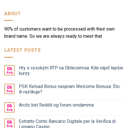
ABOUT
90% of customers want to be processed with their own
brand name. So we are always ready to meet that.
LATEST POSTS
Hry s vysokým RTP na Obleciemsa: Kde nájsť lepšie
06
Aug
kurzy
PSK Reload Bonus naspram Welcome Bonusa: Što
06
Aug
ih razlikuje?
Arctic bet Reddit og forum omdømme
06
Aug
Estratto Conto Bancario Digitale per la Verifica di
06
Aug
Legiano Casino