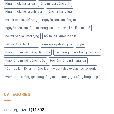
lông mi giả hàng lùa
lông mi giả tiếng anh
lông mi giả tiếng anh là gì
lông mi hàng lùa
mi nối bao lâu thì rụng
nguyên liệu làm lông mi
nguyên liệu làm lông mi hàng lùa
nguyên liệu làm mi giả
nối mi bao lâu mới rụng
nối mi giữ được bao lâu
nối mi được lâu không
remove eyelash glue
style
tháo lông mi nối bằng dầu dừa
tháo lông mi nối bằng dầu ôliu
tháo lông mi nối bằng nước
tóc làm lông mi hàng lùa
tóc màu làm lông mi hàng lùa
wear false eyelashes to work
women
xưởng gia công lông mi
xưởng gia công lông mi giả
CATEGORIES
Uncategorized
(11,302)