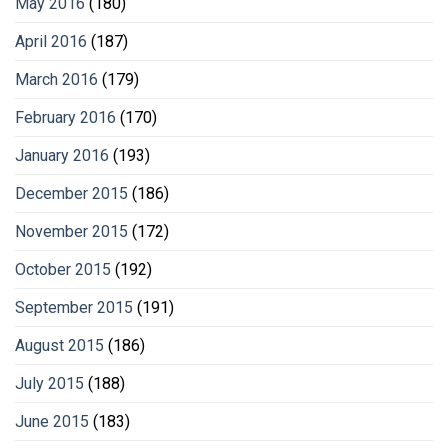
May 2016
(180)
April 2016
(187)
March 2016
(179)
February 2016
(170)
January 2016
(193)
December 2015
(186)
November 2015
(172)
October 2015
(192)
September 2015
(191)
August 2015
(186)
July 2015
(188)
June 2015
(183)