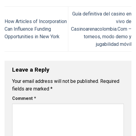
Guía definitiva del casino en
How Articles of Incorporation
vivo de
Can Influence Funding
Casinoarenacolombia.Com –
Opportunities in New York
torneos, modo demo y
jugabilidad móvil
Leave a Reply
Your email address will not be published.
Required
fields are marked
*
Comment
*