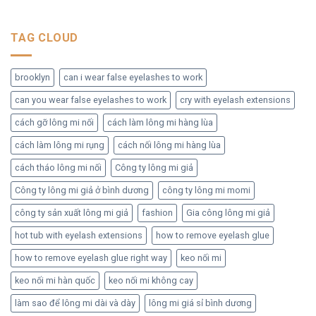
TAG CLOUD
brooklyn
can i wear false eyelashes to work
can you wear false eyelashes to work
cry with eyelash extensions
cách gỡ lông mi nối
cách làm lông mi hàng lùa
cách làm lông mi rụng
cách nối lông mi hàng lùa
cách tháo lông mi nối
Công ty lông mi giả
Công ty lông mi giả ở bình dương
công ty lông mi momi
công ty sản xuất lông mi giả
fashion
Gia công lông mi giả
hot tub with eyelash extensions
how to remove eyelash glue
how to remove eyelash glue right way
keo nối mi
keo nối mi hàn quốc
keo nối mi không cay
làm sao để lông mi dài và dày
lông mi giá sỉ bình dương