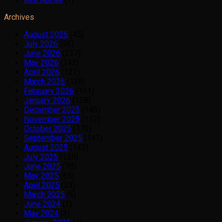
Archives
August 2026
(45)
July 2026
(96)
June 2026
(237)
May 2026
(243)
April 2026
(121)
March 2026
(138)
February 2026
(161)
January 2026
(138)
December 2025
(140)
November 2025
(152)
October 2025
(172)
September 2025
(147)
August 2025
(142)
July 2025
(128)
June 2025
(78)
May 2025
(65)
April 2025
(23)
March 2025
(5)
June 2024
(2)
May 2024
(3)