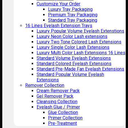
Customize Your Order
Luxury Tray Packaging
Premium Tray Packaging
Standard Tray Packaging
16 Lines Eyelash Extension Trays
Luxury Popular Volume Eyelash Extenstions
Luxury Neon Color Lash extensions
Luxury Two Tone Colored Lash Extensions
Luxury Single Color Lash Extensions
Luxury Multi Color Lash Extensions 16 Lines
Standard Volume Eyelash Extensions
Standard Colored Eyelash Extensions
Standard Pre-Made Fan Eyelash Extensions
Standard Popular Volume Eyelash
Extensions
Remover Collection
Cream Remover Pack
Gel Remover Pack
Cleansing Collection
Eyelash Glue / Primer
Glue Collection
Primer Collection
Pre-Treatment