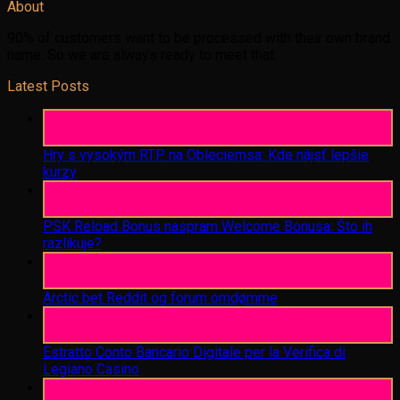
About
90% of customers want to be processed with their own brand
name. So we are always ready to meet that.
Latest Posts
06
Aug
Hry s vysokým RTP na Obleciemsa: Kde nájsť lepšie
kurzy
06
Aug
PSK Reload Bonus naspram Welcome Bonusa: Što ih
razlikuje?
06
Aug
Arctic bet Reddit og forum omdømme
06
Aug
Estratto Conto Bancario Digitale per la Verifica di
Legiano Casino
05