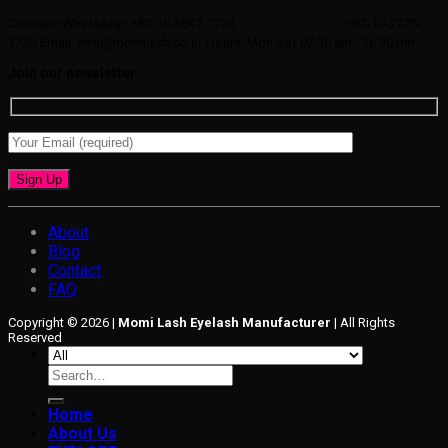
Contact/WhatsApp: +82-10-5847-1720
+82-10-7775-
1720
Email: info@momilash.co.kr
Hours: Mon-Sat 07:30 am - 16:30 pm
Join our newsletter
About
Blog
Contact
FAQ
Copyright © 2026 |
Momi Lash Eyelash Manufacturer
| All Rights
Reserved
Search
for:
Home
About Us