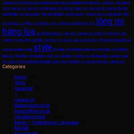
lông mi giả
how to remove eyelash glue
how to remove eyelash glue right way
keo noi mi
momi
keo nối mi
keo nối mi hàn quốc
keo nối mi không cay
làm sao để lông mi dài
làm
sao để lông mi dài và cong
làm sao để lông mi dài và dày
lông mi giá sỉ bình dương
lông
lông mi
mi giả hàng lùa
lông mi giả tiếng anh
lông mi giả tiếng anh là gì
hàng lùa
mi nối bao lâu thì rụng
mua lông mi giả ở đâu
nguyên liệu làm
lông mi
nguyên liệu làm lông mi hàng lùa
nối mi bao lâu mới rụng
nối mi được lâu không
style
remove eyelash glue
tháo lông mi nối bằng dầu dừa
tháo lông mi nối bằng
dầu ôliu
tháo lông mi nối bằng nước
tóc làm lông mi hàng lùa
tóc màu làm lông mi hàng
lùa
wear false eyelashes to work
xưởng gia công lông mi
xưởng gia công lông mi giả
Categories
News
(29)
Style
(5)
supercat
(1)
–
(1)
vavada pl
(1)
lizjamieson.co.uk
(1)
bijoucoffee.co.uk
(1)
Uncategorized
(11,302)
News – Vietnamese Language
(7)
Nối Mi
(3)
Keo Nối Mi
(1)