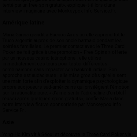
tenté par un free spin gratuit», explique-t-il lors d’une
interview imaginaire avec Monkeypox Info Service.Fr.
Amérique latine
María García grandit à Buenos Aires où elle apprend tôt le
Truco argentin auprès de son oncle barmaid pendant les
soirées familiales. Le premier contact avec le Three Card
Poker se fait grâce à une promotion « Free Spins » offerte
par un nouveau casino latinophone ; elle utilise
immédiatement ces tours pour tester différentes
combinaisons sans impacter son bankroll initiale. Son
approche est audacieuse : elle mise gros dès qu’elle sent
une main forte afin d’exploiter la dynamique psychologique
propre aux joueurs sud‑américains qui privilégient l’émotion
sur la rationalité pure. « J’aime sentir l’adrénaline d’un bluff
réussi après quelques spins gratuits», confie María dans
notre interview fictive sponsorisée par Monkeypox Info
Service.Fr .
Asie
Yong‑Ho Kim vit à Séoul et découvre le Three Card Poker via