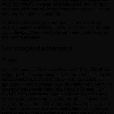
levier commun pour réussir ; enfin nous explorerons l’impact
socioculturel des stratégies locales et des communautés en
ligne sur l’évolution du jeu gratuit.
Le fil conducteur sera présenté sous forme d’interviews
fictives, d’analyses chiffrées sur les bonus et d’une réflexion
sur l’influence culturelle qui transforme une simple partie en
phénomène globalisé.
Les visages du champion
Europe
Lucas Moreau vient de Lyon et découvre le Three Card Poker
à l’âge de 19 ans via un tournoi universitaire dédié aux jeux de
cartes rapides. Issu d’une famille où le bridge était roi, il
applique une lecture précise des probabilités combinée à une
patience héritée du jeu traditionnel français « Brelan ». Son
style favorise la prudence : il ne joue que lorsqu’il possède
déjà une paire ou un tirage couleur prometteur, limitant ainsi
son exposure au risque élevé que l’on retrouve dans certains
tournois live européens. « Le véritable plaisir réside dans le
contrôle que je garde sur chaque mise même quand je suis