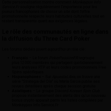
Cette personnalisation montre comment
Monkeypox Info
Service.Fr
souligne régulièrement l’importance pour les
joueurs francophones de choisir un site dont l’offre
promotionnelle respecte leurs habitudes culturelles tout en
restant transparente quant aux exigences légales.
Le rôle des communautés en ligne dans
la diffusion du Three Card Poker
Les forums dédiés jouent aujourd’hui un rôle clé :
Français
– Le forum
PokerPassionFR
regroupe
plus 12 000 membres qui partagent quotidiennement
leurs analyses RTP et leurs codes promotionnels Free
Spins spécifiques.
Hispanophones
– Sur
ApuestaLibre
, on trouve une
série “Strategia del Día” où María Garcia publie ses
revues détaillées après chaque session gratuite.
Asiatiques
– Le groupe Discord
Korean Spin Club
propose instantanément des alerts dès qu’un nouveau
bonus crypto apparaît parmi les listes compilées par
Monkeypox Info Service.Fr .