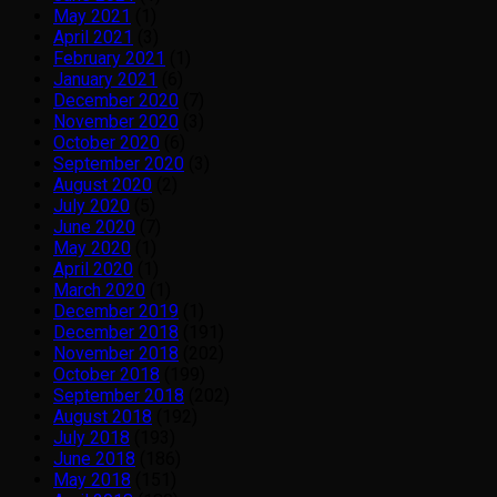
May 2021
(1)
April 2021
(3)
February 2021
(1)
January 2021
(6)
December 2020
(7)
November 2020
(3)
October 2020
(6)
September 2020
(3)
August 2020
(2)
July 2020
(5)
June 2020
(7)
May 2020
(1)
April 2020
(1)
March 2020
(1)
December 2019
(1)
December 2018
(191)
November 2018
(202)
October 2018
(199)
September 2018
(202)
August 2018
(192)
July 2018
(193)
June 2018
(186)
May 2018
(151)