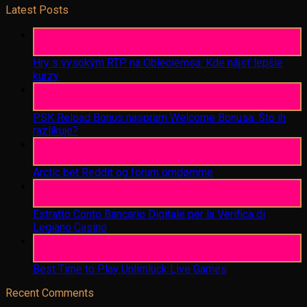
Latest Posts
06
Aug
Hry s vysokým RTP na Obleciemsa: Kde nájsť lepšie
kurzy
06
Aug
PSK Reload Bonus naspram Welcome Bonusa: Što ih
razlikuje?
06
Aug
Arctic bet Reddit og forum omdømme
06
Aug
Estratto Conto Bancario Digitale per la Verifica di
Legiano Casino
05
Aug
Best Time to Play Unlimluck Live Games
Recent Comments