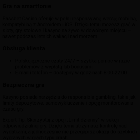
Gra na smartfonie
Bassbet Casino oferuje w pełni responsywną wersję mobilną,
kompatybilną z Androidem i iOS. Dzięki temu możesz grać w
sloty, gry stołowe i kasyno na żywo w dowolnym miejscu –
nawet podczas letnich wakacji nad morzem.
Obsługa klienta
Polskojęzyczne czaty 24/7 – szybka pomoc w razie
problemów z wypłatą lub bonusami.
E‑mail i telefon – dostępny w godzinach 8:00‑22:00.
Bezpieczna gra
Kasyno posiada narzędzia do responsible gambling, takie jak
limity depozytowe, samowykluczenie i opcję monitorowania
czasu gry.
Expert Tip: Skorzystaj z opcji „Limit dzienny” w sekcji
odpowiedzialnej gry. Dzięki temu utrzymasz kontrolę nad
wydatkami, a jednocześnie nie przegapisz okazji do szybkich
wygranych w grach typu crash.