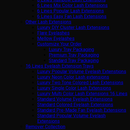
6 Lines Mix Color Lash Extensions
6 Lines Popular Lash Extensions
6 Lines Easy Fan Lash Extensions
Other Lash Extensions
Luxury DIY Cluster Lash Extensions
Flare Eyelashes
Mellow Eyelashes
Customize Your Order
Luxury Tray Packaging
Premium Tray Packaging
Standard Tray Packaging
16 Lines Eyelash Extension Trays
Luxury Popular Volume Eyelash Extenstions
Luxury Neon Color Lash extensions
Luxury Two Tone Colored Lash Extensions
Luxury Single Color Lash Extensions
Luxury Multi Color Lash Extensions 16 Lines
Standard Volume Eyelash Extensions
Standard Colored Eyelash Extensions
Standard Pre-Made Fan Eyelash Extensions
Standard Popular Volume Eyelash
Extensions
Remover Collection