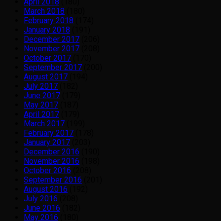
April 2018
(180)
March 2018
(180)
February 2018
(174)
January 2018
(191)
December 2017
(206)
November 2017
(208)
October 2017
(170)
September 2017
(200)
August 2017
(194)
July 2017
(182)
June 2017
(179)
May 2017
(187)
April 2017
(179)
March 2017
(199)
February 2017
(178)
January 2017
(203)
December 2016
(190)
November 2016
(198)
October 2016
(208)
September 2016
(201)
August 2016
(192)
July 2016
(208)
June 2016
(182)
May 2016
(180)