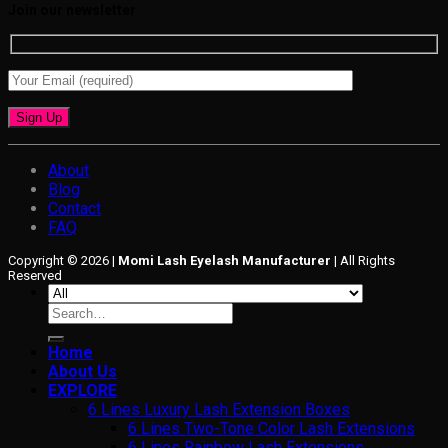
Join our newsletter
About
Blog
Contact
FAQ
Copyright © 2026 |
Momi Lash Eyelash Manufacturer
| All Rights
Reserved
Search
for:
Home
About Us
EXPLORE
6 Lines Luxury Lash Extension Boxes
6 Lines Two-Tone Color Lash Extensions
6 Lines Rainbow Lash Extensions