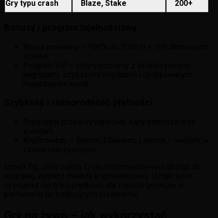
Gry typu crash
Blaze, Stake
200+
Bonusy i program lojalnościowy
Bonus powitalny – 100 % do 2000 zł + 100 darmowych
spinów.
Program VIP – cztery poziomy z ekskluzywnymi
nagrodami, szybszymi wypłatami i dedykowanym
menedżerem konta.
Szybkość i różnorodność płatności
Tradycyjne przelewy bankowe, karty płatnicze oraz
e‑walleti.
Kryptowaluty – Bitcoin, Ethereum, Litecoin – wypłaty w
czasie rzeczywistym.
Expert Tip: Jeśli zależy Ci na natychmiastowym dostęp do
wygranej, wybierz metodę kryptowalutową. Dzięki temu
zyskujesz nie tylko prędkość, ale i niższe prowizje w
porównaniu do tradycyjnych przelewów.
Gry na żywo – jak wykorzystać