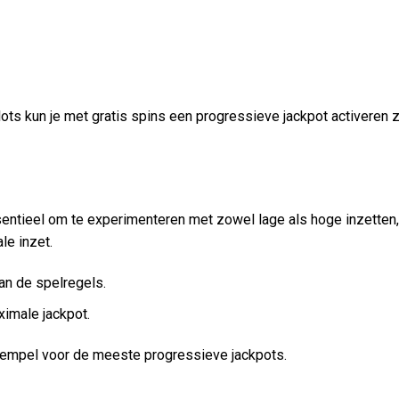
ots kun je met gratis spins een progressieve jackpot activeren 
sentieel om te experimenteren met zowel lage als hoge inzetten
le inzet.
an de spelregels.
imale jackpot.
drempel voor de meeste progressieve jackpots.