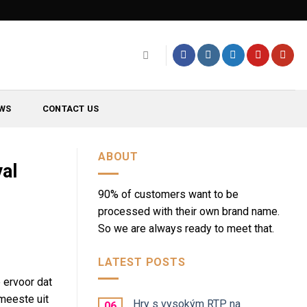
WS
CONTACT US
ABOUT
al
90% of customers want to be
processed with their own brand name.
So we are always ready to meet that.
LATEST POSTS
 ervoor dat
 meeste uit
Hry s vysokým RTP na
06