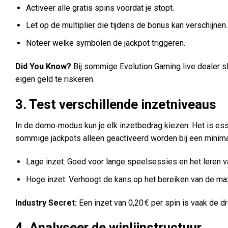
Activeer alle gratis spins voordat je stopt.
Let op de multiplier die tijdens de bonus kan verschijnen.
Noteer welke symbolen de jackpot triggeren.
Did You Know?
Bij sommige Evolution Gaming live dealer sl
eigen geld te riskeren.
3. Test verschillende inzetniveaus
In de demo‑modus kun je elk inzetbedrag kiezen. Het is es
sommige jackpots alleen geactiveerd worden bij een minima
Lage inzet: Goed voor lange speelsessies en het leren v
Hoge inzet: Verhoogt de kans op het bereiken van de max
Industry Secret:
Een inzet van 0,20 € per spin is vaak de 
4. Analyseer de winlijnstructuur