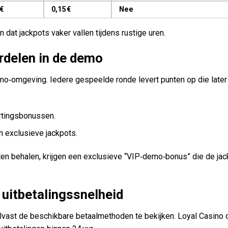
 €
0,15 €
Nee
dat jackpots vaker vallen tijdens rustige uren.
ordelen in de demo
emo‑omgeving. Iedere gespeelde ronde levert punten op die late
ortingsbonussen.
n exclusieve jackpots.
en behalen, krijgen een exclusieve “VIP‑demo‑bonus” die de ja
 uitbetalingssnelheid
alvast de beschikbare betaalmethoden te bekijken. Loyal Casino