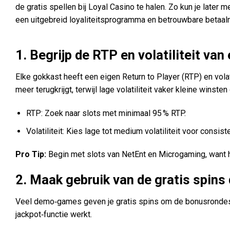
de gratis spellen bij Loyal Casino te halen. Zo kun je later 
een uitgebreid loyaliteitsprogramma en betrouwbare betaa
1. Begrijp de RTP en volatiliteit van 
Elke gokkast heeft een eigen Return to Player (RTP) en volat
meer terugkrijgt, terwijl lage volatiliteit vaker kleine wins
RTP: Zoek naar slots met minimaal 95 % RTP.
Volatiliteit: Kies lage tot medium volatiliteit voor consist
Pro Tip:
Begin met slots van NetEnt en Microgaming, want h
2. Maak gebruik van de gratis spins
Veel demo‑games geven je gratis spins om de bonusrondes 
jackpot‑functie werkt.