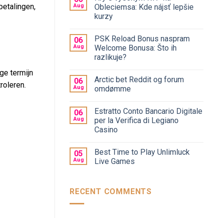
betalingen,
Aug
Obleciemsa: Kde nájsť lepšie
kurzy
PSK Reload Bonus naspram
06
Aug
Welcome Bonusa: Što ih
razlikuje?
ge termijn
Arctic bet Reddit og forum
06
roleren.
Aug
omdømme
Estratto Conto Bancario Digitale
06
Aug
per la Verifica di Legiano
Casino
Best Time to Play Unlimluck
05
Aug
Live Games
RECENT COMMENTS