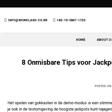
Skip
to
content
INFO@MOMILASH.CO.KR
+82-10-5847-1720
HOME
ABOUT U
8 Onmisbare Tips voor Jackp
POSTED O
Het spelen van gokkasten in de demo‑modus is een slimme ma
je ook in de testomgeving de hoogste jackpots kunt najagen?