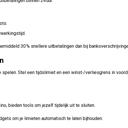
itbetalingen binnen 24 uur.
ots.
werkingstijd.
emiddeld 30 % snellere uitbetalingen dan bij bankoverschrijvinge
en
pelen. Stel een tijdslimiet en een winst‑/verliesgrens in voorda
, bieden tools om jezelf tijdelijk uit te sluiten.
ets om je limieten automatisch te laten bijhouden.