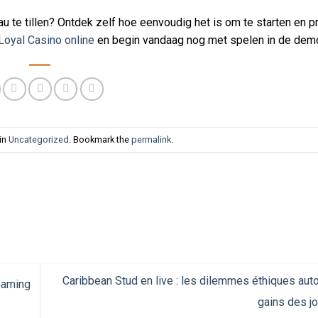
u te tillen? Ontdek zelf hoe eenvoudig het is om te starten en pr
Loyal Casino online
en begin vandaag nog met spelen in de de
in
Uncategorized
. Bookmark the
permalink
.
Caribbean Stud en live : les dilemmes éthiques aut
Gaming
gains des j