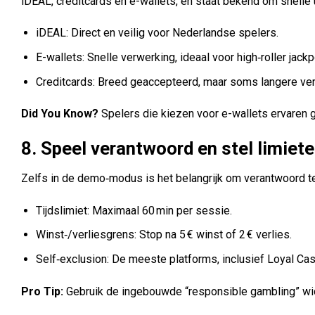
iDEAL, creditcards en e-wallets, en staat bekend om snelle u
iDEAL: Direct en veilig voor Nederlandse spelers.
E-wallets: Snelle verwerking, ideaal voor high‑roller jackp
Creditcards: Breed geaccepteerd, maar soms langere ver
Did You Know?
Spelers die kiezen voor e-wallets ervaren g
8. Speel verantwoord en stel limiet
Zelfs in de demo‑modus is het belangrijk om verantwoord te s
Tijdslimiet: Maximaal 60 min per sessie.
Winst‑/verliesgrens: Stop na 5 € winst of 2 € verlies.
Self‑exclusion: De meeste platforms, inclusief Loyal Casino
Pro Tip:
Gebruik de ingebouwde “responsible gambling” widg