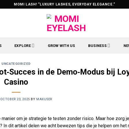
MOMI LASH! “LUXURY LASHES, EVERYDAY ELEGANCE.”
S
EXPLORE
GROW WITH US
BUSINESS
NE
UNCATEGORIZED
ot‑Succes in de Demo‑Modus bij Loy
Casino
N
OCTOBER 23, 2025
BY
MAXUSER
nier om je strategie te testen zonder risico. Maar hoe zorg je
 In dit artikel delen we acht bewezen tips die je helpen om het