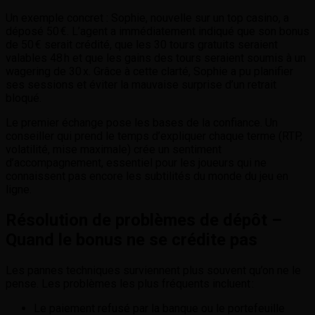
Un exemple concret : Sophie, nouvelle sur un top casino, a
déposé 50 €. L’agent a immédiatement indiqué que son bonus
de 50 € serait crédité, que les 30 tours gratuits seraient
valables 48 h et que les gains des tours seraient soumis à un
wagering de 30 x. Grâce à cette clarté, Sophie a pu planifier
ses sessions et éviter la mauvaise surprise d’un retrait
bloqué.
Le premier échange pose les bases de la confiance. Un
conseiller qui prend le temps d’expliquer chaque terme (RTP,
volatilité, mise maximale) crée un sentiment
d’accompagnement, essentiel pour les joueurs qui ne
connaissent pas encore les subtilités du monde du jeu en
ligne.
Résolution de problèmes de dépôt –
Quand le bonus ne se crédite pas
Les pannes techniques surviennent plus souvent qu’on ne le
pense. Les problèmes les plus fréquents incluent :
Le paiement refusé par la banque ou le portefeuille