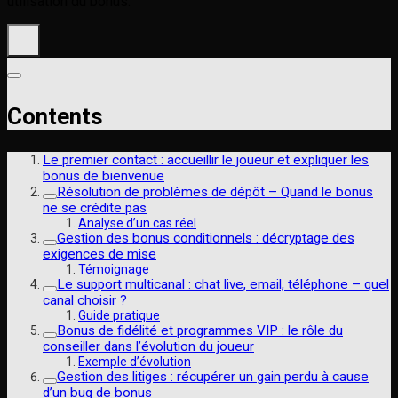
utilisation du bonus.
Contents
Le premier contact : accueillir le joueur et expliquer les
bonus de bienvenue
Résolution de problèmes de dépôt – Quand le bonus
ne se crédite pas
Analyse d’un cas réel
Gestion des bonus conditionnels : décryptage des
exigences de mise
Témoignage
Le support multicanal : chat live, email, téléphone – quel
canal choisir ?
Guide pratique
Bonus de fidélité et programmes VIP : le rôle du
conseiller dans l’évolution du joueur
Exemple d’évolution
Gestion des litiges : récupérer un gain perdu à cause
d’un bug de bonus