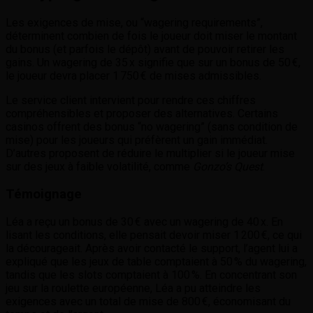
Les exigences de mise, ou “wagering requirements”,
déterminent combien de fois le joueur doit miser le montant
du bonus (et parfois le dépôt) avant de pouvoir retirer les
gains. Un wagering de 35 x signifie que sur un bonus de 50 €,
le joueur devra placer 1 750 € de mises admissibles.
Le service client intervient pour rendre ces chiffres
compréhensibles et proposer des alternatives. Certains
casinos offrent des bonus “no wagering” (sans condition de
mise) pour les joueurs qui préfèrent un gain immédiat.
D’autres proposent de réduire le multiplier si le joueur mise
sur des jeux à faible volatilité, comme
Gonzo’s Quest
.
Témoignage
Léa a reçu un bonus de 30 € avec un wagering de 40 x. En
lisant les conditions, elle pensait devoir miser 1 200 €, ce qui
la décourageait. Après avoir contacté le support, l’agent lui a
expliqué que les jeux de table comptaient à 50 % du wagering,
tandis que les slots comptaient à 100 %. En concentrant son
jeu sur la roulette européenne, Léa a pu atteindre les
exigences avec un total de mise de 800 €, économisant du