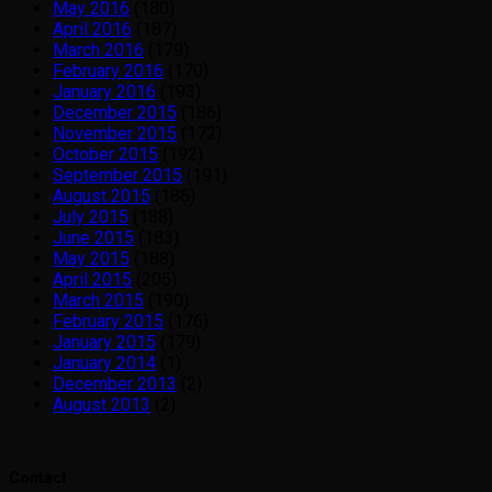
May 2016
(180)
April 2016
(187)
March 2016
(179)
February 2016
(170)
January 2016
(193)
December 2015
(186)
November 2015
(172)
October 2015
(192)
September 2015
(191)
August 2015
(186)
July 2015
(188)
June 2015
(183)
May 2015
(188)
April 2015
(205)
March 2015
(190)
February 2015
(176)
January 2015
(179)
January 2014
(1)
December 2013
(2)
August 2013
(2)
Contact