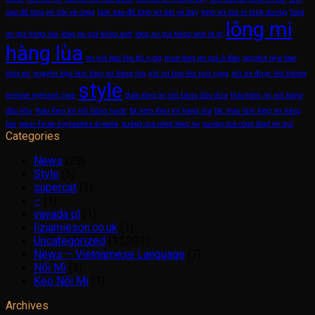
sao để lông mi dài và cong
làm sao để lông mi dài và dày
lông mi giá sỉ bình dương
lông
lông mi
mi giả hàng lùa
lông mi giả tiếng anh
lông mi giả tiếng anh là gì
hàng lùa
mi nối bao lâu thì rụng
mua lông mi giả ở đâu
nguyên liệu làm
lông mi
nguyên liệu làm lông mi hàng lùa
nối mi bao lâu mới rụng
nối mi được lâu không
style
remove eyelash glue
tháo lông mi nối bằng dầu dừa
tháo lông mi nối bằng
dầu ôliu
tháo lông mi nối bằng nước
tóc làm lông mi hàng lùa
tóc màu làm lông mi hàng
lùa
wear false eyelashes to work
xưởng gia công lông mi
xưởng gia công lông mi giả
Categories
News
(29)
Style
(5)
supercat
(1)
–
(1)
vavada pl
(1)
lizjamieson.co.uk
(1)
Uncategorized
(11,301)
News – Vietnamese Language
(7)
Nối Mi
(3)
Keo Nối Mi
(1)
Archives