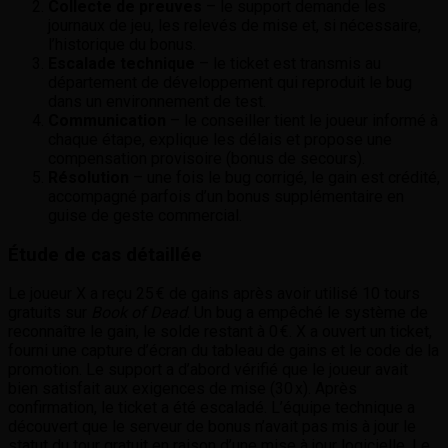
Collecte de preuves
– le support demande les
journaux de jeu, les relevés de mise et, si nécessaire,
l’historique du bonus.
Escalade technique
– le ticket est transmis au
département de développement qui reproduit le bug
dans un environnement de test.
Communication
– le conseiller tient le joueur informé à
chaque étape, explique les délais et propose une
compensation provisoire (bonus de secours).
Résolution
– une fois le bug corrigé, le gain est crédité,
accompagné parfois d’un bonus supplémentaire en
guise de geste commercial.
Étude de cas détaillée
Le joueur X a reçu 25 € de gains après avoir utilisé 10 tours
gratuits sur
Book of Dead
. Un bug a empêché le système de
reconnaître le gain, le solde restant à 0 €. X a ouvert un ticket,
fourni une capture d’écran du tableau de gains et le code de la
promotion. Le support a d’abord vérifié que le joueur avait
bien satisfait aux exigences de mise (30 x). Après
confirmation, le ticket a été escaladé. L’équipe technique a
découvert que le serveur de bonus n’avait pas mis à jour le
statut du tour gratuit en raison d’une mise à jour logicielle. Le