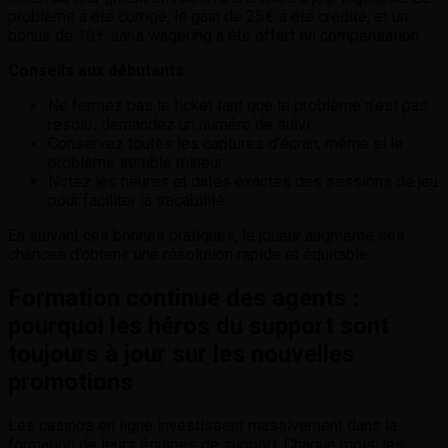
problème a été corrigé, le gain de 25 € a été crédité, et un
bonus de 10 € sans wagering a été offert en compensation.
Conseils aux débutants
Ne fermez pas le ticket tant que le problème n’est pas
résolu ; demandez un numéro de suivi.
Conservez toutes les captures d’écran, même si le
problème semble mineur.
Notez les heures et dates exactes des sessions de jeu
pour faciliter la traçabilité.
En suivant ces bonnes pratiques, le joueur augmente ses
chances d’obtenir une résolution rapide et équitable.
Formation continue des agents :
pourquoi les héros du support sont
toujours à jour sur les nouvelles
promotions
Les casinos en ligne investissent massivement dans la
formation de leurs équipes de support. Chaque mois, les