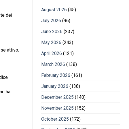
August 2026
(45)
rte dei
July 2026
(96)
June 2026
(237)
May 2026
(243)
se attivo.
April 2026
(121)
March 2026
(138)
February 2026
(161)
dice
January 2026
(138)
ino ha
December 2025
(140)
November 2025
(152)
October 2025
(172)