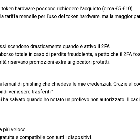
; i token hardware possono richiedere l’acquisto (circa €5‑€10).
la tariffa mensile per l’uso del token hardware, ma la maggior pa
ssi scendono drasticamente quando è attivo il 2FA.
mborso totale in caso di perdita fraudolenta, a patto che il 2FA fos
à riservano promozioni extra ai giocatori protetti.
 un’email di phishing che chiedeva le mie credenziali. Grazie al co
ndi venissero trasferiti.”
mi ha salvato quando ho notato un prelievo non autorizzato. Il cas
a più veloce.
ratuita e compatibile con tutti i dispositivi.