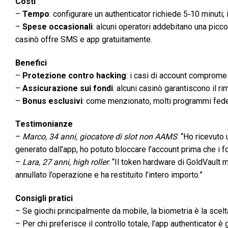
Costi
–
Tempo
: configurare un authenticator richiede 5‑10 minuti
–
Spese occasionali
: alcuni operatori addebitano una picco
casinò offre SMS e app gratuitamente.
Benefici
–
Protezione contro hacking
: i casi di account comprome
–
Assicurazione sui fondi
: alcuni casinò garantiscono il ri
–
Bonus esclusivi
: come menzionato, molti programmi fedelt
Testimonianze
–
Marco, 34 anni, giocatore di slot non AAMS
: “Ho ricevuto
generato dall’app, ho potuto bloccare l’account prima che i fo
–
Lara, 27 anni, high roller
: “Il token hardware di GoldVault 
annullato l’operazione e ha restituito l’intero importo.”
Consigli pratici
– Se giochi principalmente da mobile, la biometria è la scelt
– Per chi preferisce il controllo totale, l’app authenticator è g