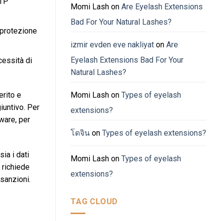
OTP
Momi Lash
on
Are Eyelash Extensions
Bad For Your Natural Lashes?
 protezione
izmir evden eve nakliyat
on
Are
Eyelash Extensions Bad For Your
cessità di
Natural Lashes?
Momi Lash
on
Types of eyelash
erito e
iuntivo. Per
extensions?
ware, per
โดจิน
on
Types of eyelash extensions?
ia i dati
Momi Lash
on
Types of eyelash
 richiede
extensions?
 sanzioni.
TAG CLOUD