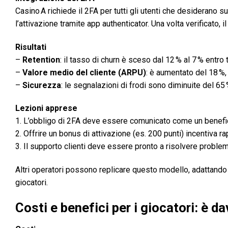
Casino A richiede il 2FA per tutti gli utenti che desiderano su
l’attivazione tramite app authenticator. Una volta verificato,
Risultati
–
Retention
: il tasso di churn è sceso dal 12 % al 7 % entro
–
Valore medio del cliente (ARPU)
: è aumentato del 18 %, 
–
Sicurezza
: le segnalazioni di frodi sono diminuite del 65
Lezioni apprese
1. L’obbligo di 2FA deve essere comunicato come un benefic
2. Offrire un bonus di attivazione (es. 200 punti) incentiva 
3. Il supporto clienti deve essere pronto a risolvere problem
Altri operatori possono replicare questo modello, adattando i
giocatori.
Costi e benefici per i giocatori: è d