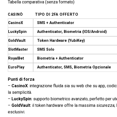
Tabella comparativa (senza formato)
CASINÒ
TIPO DI 2FA OFFERTO
CasinoX
SMS + Authenticator
LuckySpin
Authenticator, Biometria (iOS/Android)
GoldVault
Token Hardware (YubiKey)
SlotMaster
SMS Solo
RoyalBet
Biometria + Authenticator
EuroPlay
Authenticator, SMS, Biometria Opzionale
Punti di forza
–
CasinoX
: integrazione fluida sia su web che su app, codi
la semplicità.
–
LuckySpin
: supporto biometrico avanzato, perfetto per ut
–
GoldVault
: il token hardware offre la massima sicurezza; l
esclusivi.