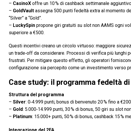
–
CasinoX
offre un 10 % di cashback settimanale aggiuntivo 
–
GoldVault
assegna 500 punti fedeltà extra al momento del
“Silver” a “Gold”.
–
LuckySpin
propone giri gratuiti su slot non AAMS ogni vol
superiore a €500.
Questi incentivi creano un circolo virtuoso: maggiore sicurez
un trade‑off da considerare. Processi di verifica più lunghi 
frustrati. Per mitigare questo effetto, gli operatori fornis
configurazione sia percepito come un investimento verso pr
Case study: il programma fedeltà di
Struttura del programma
–
Silver
: 0‑4.999 punti, bonus di benvenuto 20 % fino a €200
–
Gold
: 5.000‑14.999 punti, 30 % di bonus, 50 giri su slot n
–
Platinum
: 15.000+ punti, 50 % di bonus, cashback 15 % me
Integrazione del 2FA