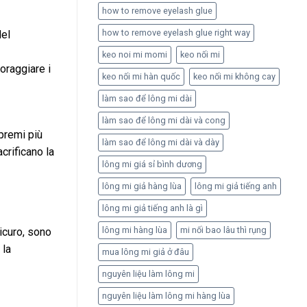
how to remove eyelash glue
how to remove eyelash glue right way
del
keo noi mi momi
keo nối mi
oraggiare i
keo nối mi hàn quốc
keo nối mi không cay
làm sao để lông mi dài
làm sao để lông mi dài và cong
premi più
làm sao để lông mi dài và dày
crificano la
lông mi giá sỉ bình dương
lông mi giả hàng lùa
lông mi giả tiếng anh
lông mi giả tiếng anh là gì
lông mi hàng lùa
mi nối bao lâu thì rụng
icuro, sono
 la
mua lông mi giả ở đâu
nguyên liệu làm lông mi
nguyên liệu làm lông mi hàng lùa