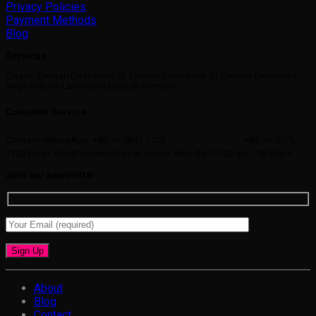
Privacy Policies
Payment Methods
Blog
Services
Classic Eyelash Extensions 2D Eyelash Extensions 3D Eyelash Extensions
Mega Volume Lamination Eyelash Removal
Customer Service
Contact/WhatsApp: +82-10-5847-1720
+82-10-7775-
1720
Email: info@momilash.co.kr
Hours: Mon-Sat 07:30 am - 16:30 pm
Join our newsletter
About
Blog
Contact