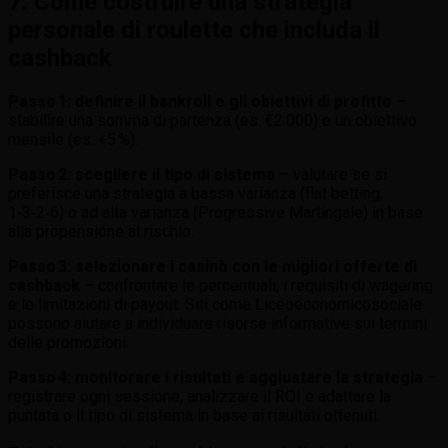
7. Come costruire una strategia
personale di roulette che includa il
cashback
Passo 1: definire il bankroll e gli obiettivi di profitto
–
stabilire una somma di partenza (es. €2.000) e un obiettivo
mensile (es. +5 %).
Passo 2: scegliere il tipo di sistema
– valutare se si
preferisce una strategia a bassa varianza (flat betting,
1‑3‑2‑6) o ad alta varianza (Progressive Martingale) in base
alla propensione al rischio.
Passo 3: selezionare i casinò con le migliori offerte di
cashback
– confrontare le percentuali, i requisiti di wagering
e le limitazioni di payout. Siti come Liceoeconomicosociale
possono aiutare a individuare risorse informative sui termini
delle promozioni.
Passo 4: monitorare i risultati e aggiustare la strategia
–
registrare ogni sessione, analizzare il ROI e adattare la
puntata o il tipo di sistema in base ai risultati ottenuti.