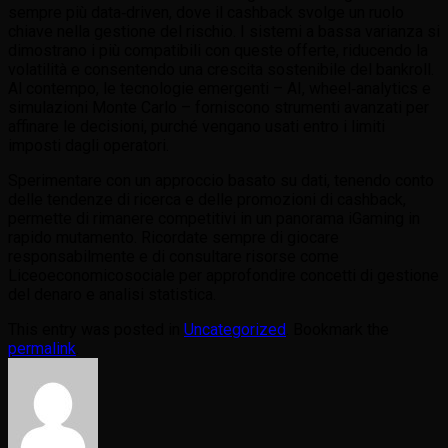
sempre più data‑driven, dove il cashback svolge un ruolo
chiave nella gestione del rischio. I sistemi a bassa varianza si
dimostrano i più compatibili con queste offerte, riducendo la
volatilità e consentendo una crescita sostenibile del bankroll.
Al contempo, le tecnologie emergenti – AI, wheel‑analytics e
simulazioni Monte Carlo – forniscono strumenti avanzati per
affinare le decisioni, purché vengano usati entro i limiti
imposti dagli operatori.
Sperimentare con un approccio basato su dati, tenendo conto
delle tendenze di ricerca e delle promozioni di cashback,
permette di rimanere competitivi in un panorama iGaming in
rapido mutamento. Ricordate sempre di giocare
responsabilmente e di consultare risorse come
Liceoeconomicosociale per approfondire concetti di gestione
del denaro e analisi statistica.
This entry was posted in
Uncategorized
. Bookmark the
permalink
.