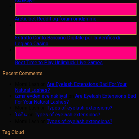
06
Aug
Arctic bet Reddit og forum omdømme
06
Aug
Estratto Conto Bancario Digitale per la Verifica di
Legiano Casino
05
Aug
Best Time to Play Unlimluck Live Games
Recent Comments
Momi Lash
on
Are Eyelash Extensions Bad For Your
Natural Lashes?
izmir evden eve nakliyat
on
Are Eyelash Extensions Bad
For Your Natural Lashes?
Momi Lash
on
Types of eyelash extensions?
โดจิน
on
Types of eyelash extensions?
Momi Lash
on
Types of eyelash extensions?
Tag Cloud