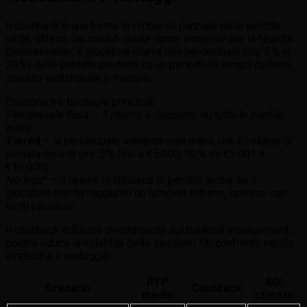
Il cashback è una forma di rimborso parziale delle perdite
nette, offerta dai casinò online come incentivo per la fedeltà.
Generalmente, il giocatore riceve una percentuale (dal 5 % al
20 %) delle puntate perdenti su un periodo di tempo definito,
spesso settimanale o mensile.
Esistono tre tipologie principali:
Percentuale fissa
– il ritorno è calcolato su tutte le perdite
nette.
Tiered
– la percentuale aumenta man mano che il volume di
puntata cresce (es. 5 % fino a €5.000, 10 % da €5.001 a
€10.000).
No‑loss
* – il casinò restituisce le perdite anche se il
giocatore non ha raggiunto un turnover minimo, spesso con
limiti più bassi.
Il cashback influisce direttamente sul bankroll management,
poiché riduce la volatilità delle sessioni. Un confronto rapido
evidenzia il vantaggio:
RTP
ROI
Scenario
Cashback
medio
stimato