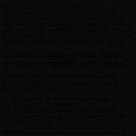
I sistemi a bassa varianza, come il flat betting, generano
piccole perdite frequenti. Con un cashback del 15 % su
perdite nette, un giocatore che subisce una perdita media
mensile di €800 può recuperare €120, riducendo il deficit a
€680. Se la strategia è marginalmente negativa (es. –1,2 % di
ROI), il cashback può spostare il risultato in territorio positivo,
soprattutto quando combinato con promozioni di deposito.
3. I sistemi a bassa varianza: perché
sono i più “compatibili” con il cashback
Le strategie a bassa varianza puntano su scommesse
piccole e costanti, limitando le fluttuazioni del bankroll.
Esempi tipici includono:
Flat Betting
– la stessa puntata ad ogni giro,
tipicamente 1‑2 % del bankroll.
1‑3‑2‑6
– una sequenza di puntate che aumenta
gradualmente dopo ogni vincita, ma si resetta subito
dopo una perdita.
Queste tattiche hanno una volatilità inferiore e un rischio di