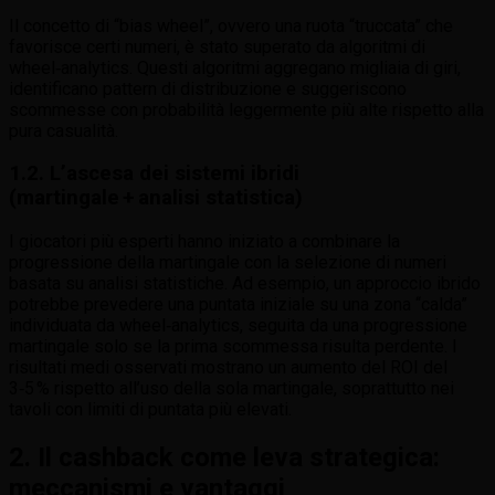
Il concetto di “bias wheel”, ovvero una ruota “truccata” che
favorisce certi numeri, è stato superato da algoritmi di
wheel‑analytics. Questi algoritmi aggregano migliaia di giri,
identificano pattern di distribuzione e suggeriscono
scommesse con probabilità leggermente più alte rispetto alla
pura casualità.
1.2. L’ascesa dei sistemi ibridi
(martingale + analisi statistica)
I giocatori più esperti hanno iniziato a combinare la
progressione della martingale con la selezione di numeri
basata su analisi statistiche. Ad esempio, un approccio ibrido
potrebbe prevedere una puntata iniziale su una zona “calda”
individuata da wheel‑analytics, seguita da una progressione
martingale solo se la prima scommessa risulta perdente. I
risultati medi osservati mostrano un aumento del ROI del
3‑5 % rispetto all’uso della sola martingale, soprattutto nei
tavoli con limiti di puntata più elevati.
2. Il cashback come leva strategica:
meccanismi e vantaggi