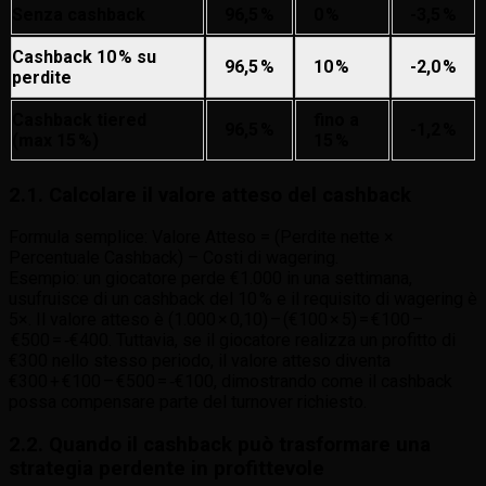
Senza cashback
96,5 %
0 %
-3,5 %
Cashback 10 % su
96,5 %
10 %
-2,0 %
perdite
Cashback tiered
fino a
96,5 %
-1,2 %
(max 15 %)
15 %
2.1. Calcolare il valore atteso del cashback
Formula semplice: Valore Atteso = (Perdite nette ×
Percentuale Cashback) – Costi di wagering.
Esempio: un giocatore perde €1.000 in una settimana,
usufruisce di un cashback del 10 % e il requisito di wagering è
5×. Il valore atteso è (1.000 × 0,10) – (€100 × 5) = €100 –
€500 = ‑€400. Tuttavia, se il giocatore realizza un profitto di
€300 nello stesso periodo, il valore atteso diventa
€300 + €100 – €500 = ‑€100, dimostrando come il cashback
possa compensare parte del turnover richiesto.
2.2. Quando il cashback può trasformare una
strategia perdente in profittevole