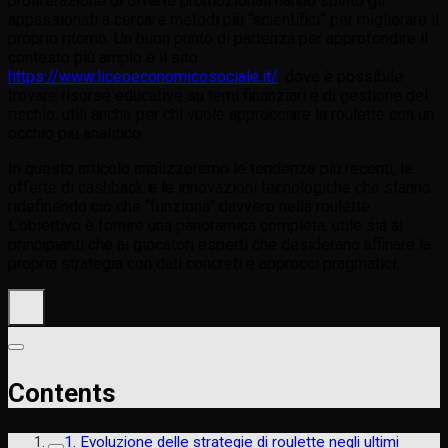
proliferazione di offerte promozionali hanno spinto gli
appassionati a cercare metodi più “scientifici” per migliorare il
proprio ritorno. Un buon punto di partenza per approfondire il
contesto più ampio è il sito
https://www.liceoeconomicosociale.it/
, dove è possibile
trovare risorse educative su temi finanziari e di gestione del
rischio, utili anche per chi vuole approcciare la roulette con un
occhio più analitico.
In questo articolo analizzeremo le tendenze più recenti, le
offerte di cashback e le innovazioni tecnologiche che stanno
ridefinendo ciò che “funziona” davvero nella roulette.
L’obiettivo è fornire una panoramica completa, utile sia ai
principianti che ai giocatori esperti che desiderano affinare la
propria strategia con dati concreti e approcci pragmatici.
Contents
1. Evoluzione delle strategie di roulette negli ultimi