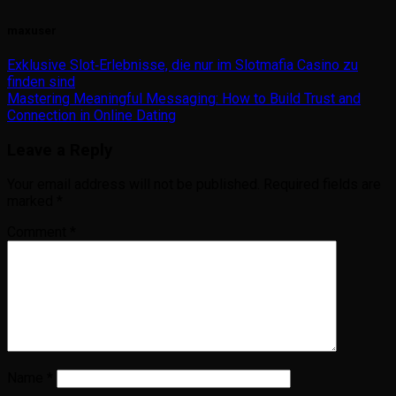
maxuser
Exklusive Slot‑Erlebnisse, die nur im Slotmafia Casino zu
finden sind
Mastering Meaningful Messaging: How to Build Trust and
Connection in Online Dating
Leave a Reply
Your email address will not be published.
Required fields are
marked
*
Comment
*
Name
*