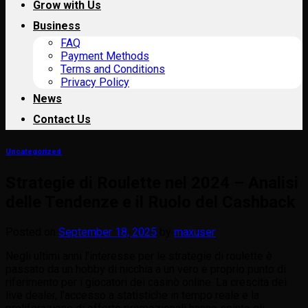
Grow with Us
Business
FAQ
Payment Methods
Terms and Conditions
Privacy Policy
News
Contact Us
Uncategorized
Strategie di Roulette nel 2024 – Analisi
delle Tendenze e il Ruolo del Cashback
Posted on
September 18, 2025
by
maxuser
Negli ultimi anni l’interesse per le strategie di roulette è
passato da un hobby di nicchia a un vero e proprio punto di
riferimento per i giocatori dei casinò online. La crescita dei
live dealer, l’accesso a statistiche in tempo reale e la