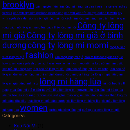
brooklyn
bán nguyên liệu làm lông mi hàng lùa
can i wear false eyelashes
to work
can you cry with eyelash extensions
can you wear false eyelashes to work
cry
with eyelash extensions
cách gỡ lông mi nối
cách làm lông mi hàng lùa
cách làm lông mi
Công ty lông
rụng
cách nối lông mi hàng lùa
cách tháo lông mi nối
mi giả
Công ty lông mi giả ở bình
dương
công ty lông mi momi
công ty sản
fashion
xuất lông mi giả
Gia công lông mi giả
how to remove eyelash glue
how to remove eyelash glue right way
keo noi mi momi
keo nối mi
keo nối mi hàn quốc
keo nối mi không cay
làm sao để lông mi dài
làm sao để lông mi dài và cong
làm sao để
lông mi dài và dày
lông mi giá sỉ bình dương
lông mi giả hàng lùa
lông mi giả tiếng anh
lông mi hàng lùa
lông mi giả tiếng anh là gì
mi nối bao lâu thì
rụng
mua lông mi giả ở đâu
nguyên liệu làm lông mi
nguyên liệu làm lông mi hàng lùa
nối mi bao lâu mới rụng
remove eyelash glue
tháo lông mi nối bằng dầu dừa
tháo lông mi
nối bằng dầu ôliu
tháo lông mi nối bằng nước
tóc làm lông mi hàng lùa
tóc màu làm lông
women
mi hàng lùa
xưởng gia công lông mi
xưởng gia công lông mi giả
Categories
Keo Nối Mi
(1)