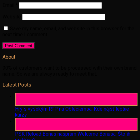
Email
*
Website
Save my name, email, and website in this browser for the
next time I comment.
About
90% of customers want to be processed with their own brand
name. So we are always ready to meet that.
Latest Posts
06
Aug
Hry s vysokým RTP na Obleciemsa: Kde nájsť lepšie
kurzy
06
Aug
PSK Reload Bonus naspram Welcome Bonusa: Što ih
razlikuje?