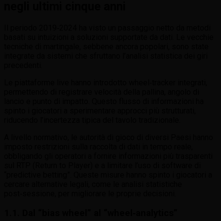
negli ultimi cinque anni
Il periodo 2019‑2024 ha visto un passaggio netto da metodi
basati su intuizioni a soluzioni supportate da dati. Le vecchie
tecniche di martingale, sebbene ancora popolari, sono state
integrate da sistemi che sfruttano l’analisi statistica dei giri
precedenti.
Le piattaforme live hanno introdotto wheel‑tracker integrati,
permettendo di registrare velocità della pallina, angolo di
lancio e punto di impatto. Questo flusso di informazioni ha
spinto i giocatori a sperimentare approcci più strutturati,
riducendo l’incertezza tipica del tavolo tradizionale.
A livello normativo, le autorità di gioco di diversi Paesi hanno
imposto restrizioni sulla raccolta di dati in tempo reale,
obbligando gli operatori a fornire informazioni più trasparenti
sul RTP (Return to Player) e a limitare l’uso di software di
“predictive betting”. Queste misure hanno spinto i giocatori a
cercare alternative legali, come le analisi statistiche
post‑sessione, per migliorare le proprie decisioni.
1.1. Dal “bias wheel” al “wheel‑analytics”