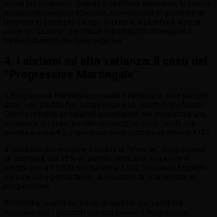
rovina più contenuto. Quando il cashback interviene, le perdite
occasionali vengono attenuate, consentendo al giocatore di
rimanere in gioco più a lungo. In pratica, il cashback agisce
come un “cuscino” che riduce la probabilità di esaurire il
bankroll durante una serie negativa.
4. I sistemi ad alta varianza: il caso del
“Progressive Martingale”
Il Progressive Martingale prevede il raddoppio della puntata
dopo ogni perdita fino a raggiungere un obiettivo prefissato.
Questo richiede un bankroll consistente: per sopportare una
sequenza di cinque perdite consecutive su un tavolo con
puntata minima €5, il giocatore deve disporre di almeno €155.
Il cashback può mitigare il rischio di “blow‑up”. Supponiamo
un cashback del 12 % su perdite nette; una sequenza di
perdite pari a €1.000 restituirebbe €120, riducendo l’impatto
sul bankroll e permettendo al giocatore di ricominciare la
progressione.
Statistiche recenti dei tornei di roulette con cashback
mostrano che i giocatori che combinano il Progressive