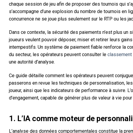
chaque session de jeu afin de proposer des tournois qui s’a
s’accompagne d’une explosion du nombre de tournois en lign
concurrence ne se joue plus seulement sur le RTP ou les jac
Dans ce contexte, la sécurité des paiements n’est plus un sim
joueurs veulent pouvoir déposer, miser et retirer leurs gai
intempestifs. Un système de paiement fiable renforce la confi
du secteur, les opérateurs peuvent consulter le
classement s
une autorité d’analyse.
Ce guide détaille comment les opérateurs peuvent conjuguer 
passerons en revue les techniques de personnalisation, les 
joueur, ainsi que les indicateurs de performance à suivre. L’o
d’engagement, capable de générer plus de valeur à vie pour 
1. L’IA comme moteur de personnali
L’analyse des données comportementales constitue la premièr