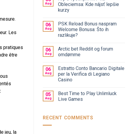
Aug
Obleciemsa: Kde nájsť lepšie
kurzy
‑mesure.
PSK Reload Bonus naspram
06
Aug
Welcome Bonusa: Što ih
teur. Les
razlikuje?
es pratiques
Arctic bet Reddit og forum
06
Aug
omdømme
ndre être
Estratto Conto Bancario Digitale
06
Aug
per la Verifica di Legiano
Nous
Casino
ientés
t
Best Time to Play Unlimluck
05
Aug
Live Games
RECENT COMMENTS
 jeu, la