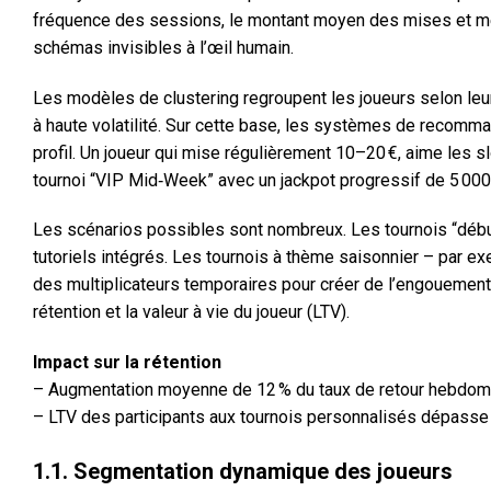
fréquence des sessions, le montant moyen des mises et mê
schémas invisibles à l’œil humain.
Les modèles de clustering regroupent les joueurs selon leur
à haute volatilité. Sur cette base, les systèmes de recom
profil. Un joueur qui mise régulièrement 10–20 €, aime les s
tournoi “VIP Mid‑Week” avec un jackpot progressif de 5 000
Les scénarios possibles sont nombreux. Les tournois “début
tutoriels intégrés. Les tournois à thème saisonnier – par e
des multiplicateurs temporaires pour créer de l’engouement.
rétention et la valeur à vie du joueur (LTV).
Impact sur la rétention
– Augmentation moyenne de 12 % du taux de retour hebdomada
– LTV des participants aux tournois personnalisés dépasse
1.1. Segmentation dynamique des joueurs