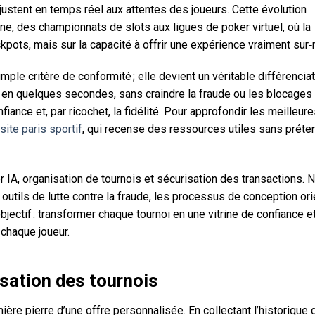
justent en temps réel aux attentes des joueurs. Cette évolution
e, des championnats de slots aux ligues de poker virtuel, où la
kpots, mais sur la capacité à offrir une expérience vraiment sur
ple critère de conformité ; elle devient un véritable différencia
ns en quelques secondes, sans craindre la fraude ou les blocages
ance et, par ricochet, la fidélité. Pour approfondir les meilleur
ite paris sportif
, qui recense des ressources utiles sans préte
IA, organisation de tournois et sécurisation des transactions. 
outils de lutte contre la fraude, les processus de conception or
bjectif : transformer chaque tournoi en une vitrine de confiance e
chaque joueur.
sation des tournois
e pierre d’une offre personnalisée. En collectant l’historique de