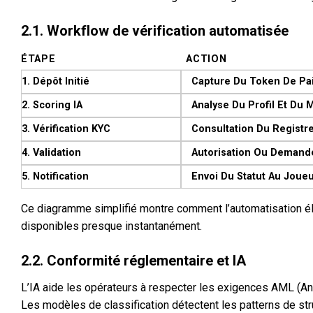
2.1. Workflow de vérification automatisée
ÉTAPE
ACTION
1. Dépôt Initié
Capture Du Token De P
2. Scoring IA
Analyse Du Profil Et Du 
3. Vérification KYC
Consultation Du Registr
4. Validation
Autorisation Ou Demand
5. Notification
Envoi Du Statut Au Joue
Ce diagramme simplifié montre comment l’automatisation éli
disponibles presque instantanément.
2.2. Conformité réglementaire et IA
L’IA aide les opérateurs à respecter les exigences AML (An
Les modèles de classification détectent les patterns de st