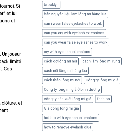
brooklyn
ournoi. Si
” et lui
bán nguyên liệu làm lông mi hàng lùa
tions et
can i wear false eyelashes to work
can you cry with eyelash extensions
can you wear false eyelashes to work
cry with eyelash extensions
. Un joueur
ack limité
cách gỡ lông mi nối
cách làm lông mi rụng
ct. Ces
cách nối lông mi hàng lùa
cách tháo lông mi nối
Công ty lông mi giả
Công ty lông mi giả ở bình dương
công ty sản xuất lông mi giả
fashion
 clôture, et
Gia công lông mi giả
ment
hot tub with eyelash extensions
how to remove eyelash glue