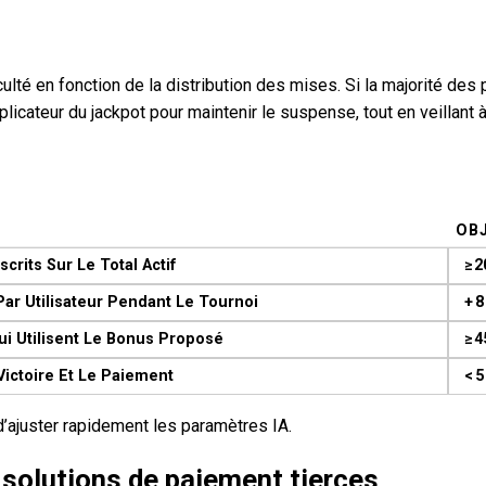
lté en fonction de la distribution des mises. Si la majorité des 
cateur du jackpot pour maintenir le suspense, tout en veillant à
OB
crits Sur Le Total Actif
≥ 2
r Utilisateur Pendant Le Tournoi
+ 8
i Utilisent Le Bonus Proposé
≥ 4
Victoire Et Le Paiement
< 
d’ajuster rapidement les paramètres IA.
t solutions de paiement tierces