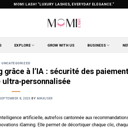
MOMI LASH! “LUXURY LASHES, EVERYDAY ELEGANCE.”
S
EXPLORE
GROW WITH US
BUSINESS
NE
UNCATEGORIZED
 grâce à l’IA : sécurité des paiement
 ultra‑personnalisée
SEPTEMBER 8, 2025
BY
MAXUSER
ntelligence artificielle, autrefois cantonnée aux recommandations
novations iGaming. Elle permet de décortiquer chaque clic, chaq