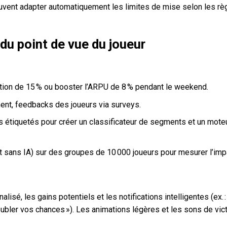
uvent adapter automatiquement les limites de mise selon les rè
du point de vue du joueur
ation de 15 % ou booster l’ARPU de 8 % pendant le weekend.
ment, feedbacks des joueurs via surveys.
es étiquetés pour créer un classificateur de segments et un mote
t sans IA) sur des groupes de 10 000 joueurs pour mesurer l’imp
lisé, les gains potentiels et les notifications intelligentes (ex. 
oubler vos chances »). Les animations légères et les sons de vic