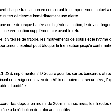
sent chaque transaction en comparant le comportement actuel à u
x minutes déclenche immédiatement une alerte.
 une note de risque basée sur la géolocalisation, le device fingerp
 une vérification supplémentaire avant le retrait.
e la vitesse de frappe, les mouvements de souris et le rythme 
mportement habituel peut bloquer la transaction jusqu’à confirmati
‑DSS, implémenter 3‑D Secure pour les cartes bancaires et reco
inant ces exigences avec des APIs de paiement sécurisées, l’o
able et auditée.
scorer les dépôts en moins de 200 ms. En six mois, les fraudes 
râce à la réduction des blocages inutiles.