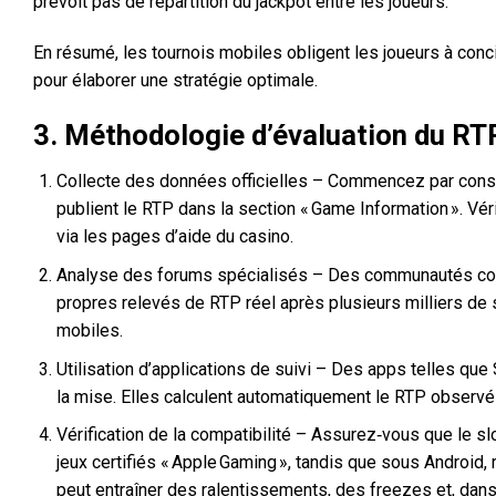
prévoit pas de répartition du jackpot entre les joueurs.
En résumé, les tournois mobiles obligent les joueurs à conc
pour élaborer une stratégie optimale.
3. Méthodologie d’évaluation du R
Collecte des données officielles – Commencez par consult
publient le RTP dans la section « Game Information ». Vé
via les pages d’aide du casino.
Analyse des forums spécialisés – Des communautés com
propres relevés de RTP réel après plusieurs milliers de s
mobiles.
Utilisation d’applications de suivi – Des apps telles que
la mise. Elles calculent automatiquement le RTP observé e
Vérification de la compatibilité – Assurez‑vous que le sl
jeux certifiés « Apple Gaming », tandis que sous Android
peut entraîner des ralentissements, des freezes et, dans