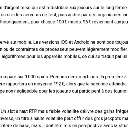
 d’argent misé qui est redistribué aux joueurs sur le long terme. 
ire ou sur des serveurs de test, puis audité par des organismes i
théoriquement, pour chaque 100 € misés, 96 € reviennent aux jou
servé sur mobile. Les versions iOS et Android ne sont pas toujou
ran ou de contraintes de processeur peuvent légèrement modifier 
 algorithmes pour les appareils mobiles, ce qui se traduit par u
 compare sur 1 000 spins. Prenons deux machines : la première à 
re rapportera en moyenne 192 €, alors que la seconde atteindra 
rge non négligeable pour les joueurs qui participent à des tourno
 Un slot à haut RTP mais faible volatilité délivre des gains fréq
erse, un titre à haute volatilité peut offrir des gros jackpots m
critère de base, mais il doit être mis en perspective avec la stru