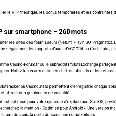
ilier le RTP théorique, les bonus temporaires et les contraintes 
TP sur smartphone – 260 mots
er les sites des fournisseurs (NetEnt, Play’n GO, Pragmatic). L
rifiez également les rapports d’audit d’eCOGRA ou iTech Labs, a
me Casino‑Forum.fr ou le subreddit r/SlotsExchange partagent
pins. Notez les écarts entre les chiffres officiels et les retours
 SlotTracker ou CasinoStats permettent d’enregistrer chaque spin,
t offrent des graphiques de volatilité.
ot est optimisé pour votre système d’exploitation. Sur iOS, privil
, recherchez la mention « Optimisé pour Android ». Une version ma
 le pire des cas, la perte de spins non comptabilisés.