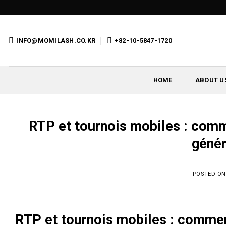
Skip
to
content
INFO@MOMILASH.CO.KR
+82-10-5847-1720
HOME
ABOUT U
RTP et tournois mobiles : comm
géné
POSTED O
RTP et tournois mobiles : commen