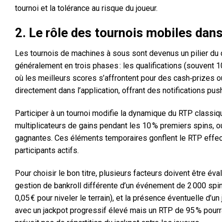
tournoi et la tolérance au risque du joueur.
2. Le rôle des tournois mobiles dans
Les tournois de machines à sous sont devenus un pilier du d
généralement en trois phases : les qualifications (souvent 10
où les meilleurs scores s’affrontent pour des cash‑prizes o
directement dans l’application, offrant des notifications p
Participer à un tournoi modifie la dynamique du RTP class
multiplicateurs de gains pendant les 10 % premiers spins,
gagnantes. Ces éléments temporaires gonflent le RTP effecti
participants actifs.
Pour choisir le bon titre, plusieurs facteurs doivent être év
gestion de bankroll différente d’un événement de 2 000 spin
0,05 € pour niveler le terrain), et la présence éventuelle d’u
avec un jackpot progressif élevé mais un RTP de 95 % pourra 