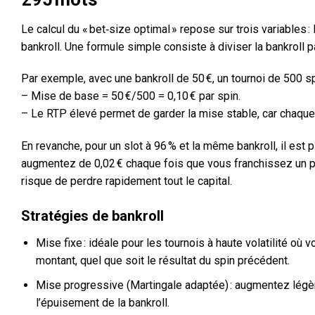
Le calcul du « bet‑size optimal » repose sur trois variables : 
bankroll. Une formule simple consiste à diviser la bankroll p
Par exemple, avec une bankroll de 50 €, un tournoi de 500 spi
– Mise de base = 50 €/500 = 0,10 € par spin.
– Le RTP élevé permet de garder la mise stable, car chaque 
En revanche, pour un slot à 96 % et la même bankroll, il es
augmentez de 0,02 € chaque fois que vous franchissez un pa
risque de perdre rapidement tout le capital.
Stratégies de bankroll
Mise fixe : idéale pour les tournois à haute volatilité où
montant, quel que soit le résultat du spin précédent.
Mise progressive (Martingale adaptée) : augmentez légèr
l’épuisement de la bankroll.