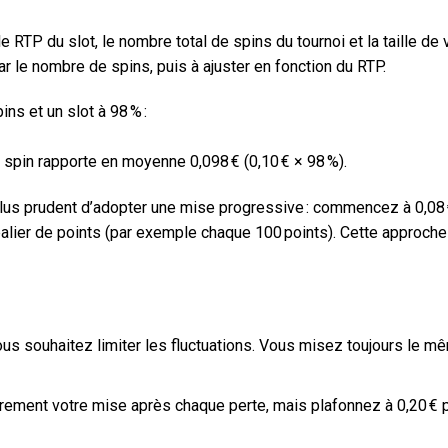
le RTP du slot, le nombre total de spins du tournoi et la taille de 
ar le nombre de spins, puis à ajuster en fonction du RTP.
ns et un slot à 98 % :
spin rapporte en moyenne 0,098 € (0,10 € × 98 %).
t plus prudent d’adopter une mise progressive : commencez à 0,08
lier de points (par exemple chaque 100 points). Cette approche 
 vous souhaitez limiter les fluctuations. Vous misez toujours le m
ement votre mise après chaque perte, mais plafonnez à 0,20 € p