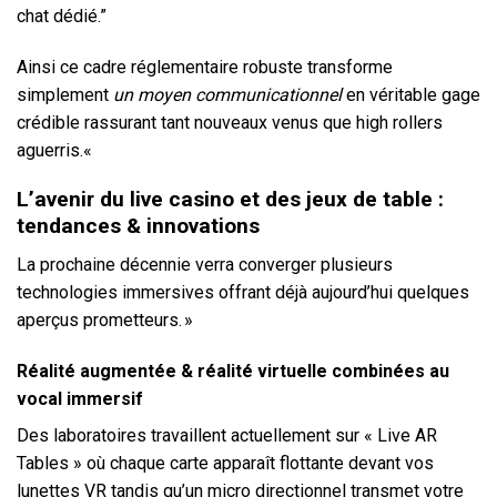
chat dédié.”
Ainsi ce cadre réglementaire robuste transforme
simplement
un moyen communicationnel
en véritable gage
crédible rassurant tant nouveaux venus que high rollers
aguerris.«
L’avenir du live casino et des jeux de table :
tendances & innovations
La prochaine décennie verra converger plusieurs
technologies immersives offrant déjà aujourd’hui quelques
aperçus prometteurs. »​
Réalité augmentée & réalité virtuelle combinées au
vocal immersif
Des laboratoires travaillent actuellement sur « Live AR
Tables » où chaque carte apparaît flottante devant vos
lunettes VR tandis qu’un micro directionnel transmet votre