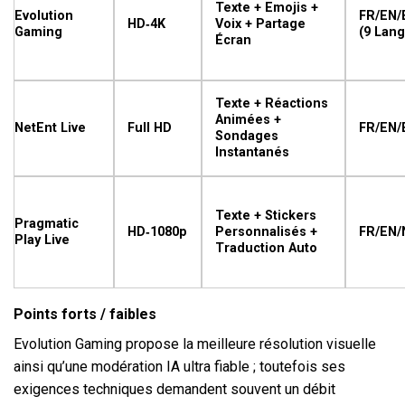
Texte + Emojis +
Evolution
FR/EN/
HD‑4K
Voix + Partage
Gaming
(9 Lan
Écran
Texte + Réactions
Animées +
NetEnt Live
Full HD
FR/EN/
Sondages
Instantanés
Texte + Stickers
Pragmatic
HD‑1080p
Personnalisés +
FR/EN/
Play Live
Traduction Auto
Points forts / faibles
Evolution Gaming propose la meilleure résolution visuelle
ainsi qu’une modération IA ultra fiable ; toutefois ses
exigences techniques demandent souvent un débit