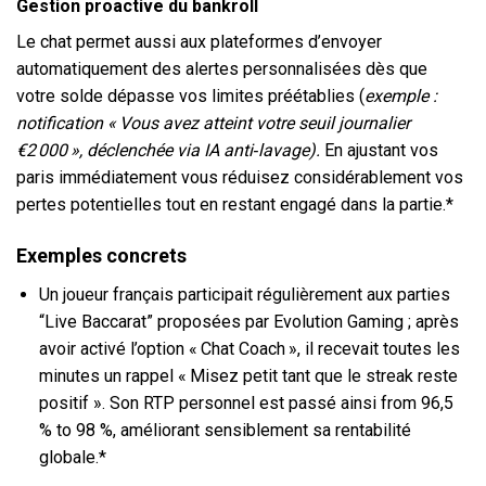
Gestion proactive du bankroll
Le chat permet aussi aux plateformes d’envoyer
automatiquement des alertes personnalisées dès que
votre solde dépasse vos limites préétablies (
exemple :
notification « Vous avez atteint votre seuil journalier
€2 000 », déclenchée via IA anti‑lavage).
En ajustant vos
paris immédiatement vous réduisez considérablement vos
pertes potentielles tout en restant engagé dans la partie.*
Exemples concrets
Un joueur français participait régulièrement aux parties
“Live Baccarat” proposées par Evolution Gaming ; après
avoir activé l’option « Chat Coach », il recevait toutes les
minutes un rappel « Misez petit tant que le streak reste
positif ». Son RTP personnel est passé ainsi from 96,5
% to 98 %, améliorant sensiblement sa rentabilité
globale.*