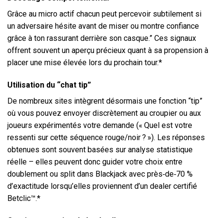
Grâce au micro actif chacun peut percevoir subtilement si
un adversaire hésite avant de miser ou montre confiance
grâce à ton rassurant derrière son casque.” Ces signaux
offrent souvent un aperçu précieux quant à sa propension à
placer une mise élevée lors du prochain tour.*
Utilisation du “chat tip”
De nombreux sites intègrent désormais une fonction “tip”
où vous pouvez envoyer discrètement au croupier ou aux
joueurs expérimentés votre demande (« Quel est votre
ressenti sur cette séquence rouge/noir ? »). Les réponses
obtenues sont souvent basées sur analyse statistique
réelle – elles peuvent donc guider votre choix entre
doublement ou split dans Blackjack avec près‑de‑70 %
d’exactitude lorsqu’elles proviennent d’un dealer certifié
Betclic™.*