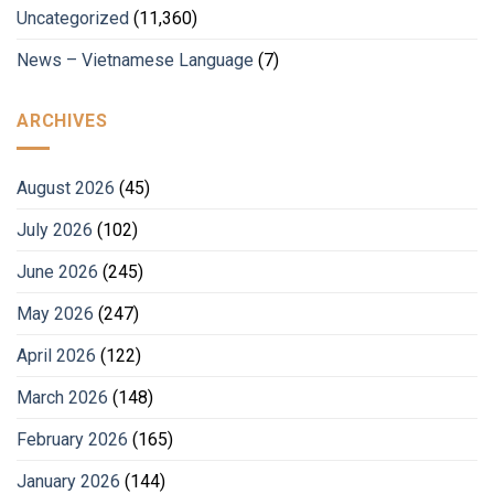
Uncategorized
(11,360)
News – Vietnamese Language
(7)
ARCHIVES
August 2026
(45)
July 2026
(102)
June 2026
(245)
May 2026
(247)
April 2026
(122)
March 2026
(148)
February 2026
(165)
January 2026
(144)