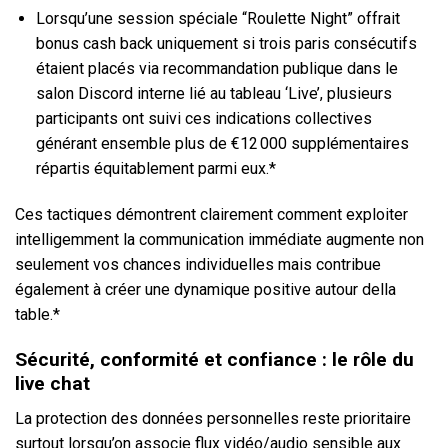
Lorsqu’une session spéciale “Roulette Night” offrait
bonus cash back uniquement si trois paris consécutifs
étaient placés via recommandation publique dans le
salon Discord interne lié au tableau ‘Live’, plusieurs
participants ont suivi ces indications collectives
générant ensemble plus de €12 000 supplémentaires
répartis équitablement parmi eux.*
Ces tactiques démontrent clairement comment exploiter
intelligemment la communication immédiate augmente non
seulement vos chances individuelles mais contribue
également à créer une dynamique positive autour della
table.*
Sécurité, conformité et confiance : le rôle du
live chat
La protection des données personnelles reste prioritaire
surtout lorsqu’on associe flux vidéo/audio sensible aux