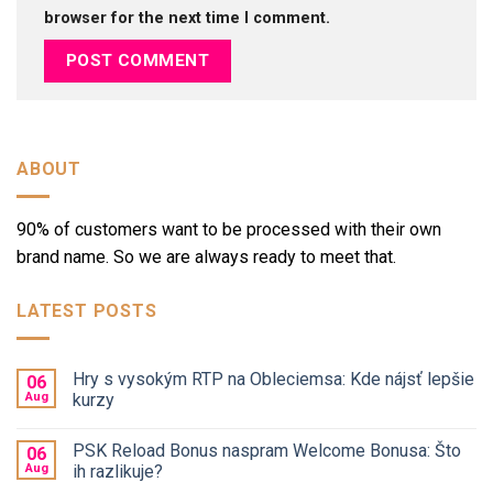
browser for the next time I comment.
ABOUT
90% of customers want to be processed with their own
brand name. So we are always ready to meet that.
LATEST POSTS
Hry s vysokým RTP na Obleciemsa: Kde nájsť lepšie
06
Aug
kurzy
PSK Reload Bonus naspram Welcome Bonusa: Što
06
Aug
ih razlikuje?