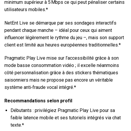
minimum supérieur à 5 Mbps ce qui peut pénaliser certains
utilisateurs mobiles.*
NetEnt Live se démarque par ses sondages interactifs
pendant chaque manche – idéal pour ceux qui aiment
influencer légèrement le rythme du jeu –, mais son support
client est limité aux heures européennes traditionnelles.*
Pragmatic Play Live mise sur l’accessibilité grâce à son
mode basse consommation vidéo ; il excelle néanmoins
côté personnalisation grâce à des stickers thématiques
saisonniers mais ne propose pas encore un véritable
système anti‑fraude vocal intégré.*
Recommandations selon profil
Débutants : privilégiez Pragmatic Play Live pour sa
faible latence mobile et ses tutoriels intégrés via chat
texte.*