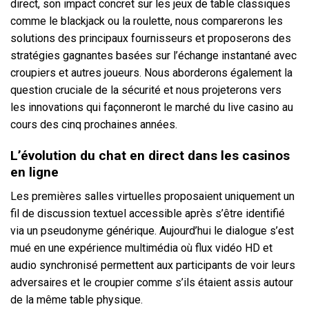
direct, son impact concret sur les jeux de table classiques
comme le blackjack ou la roulette, nous comparerons les
solutions des principaux fournisseurs et proposerons des
stratégies gagnantes basées sur l’échange instantané avec
croupiers et autres joueurs. Nous aborderons également la
question cruciale de la sécurité et nous projeterons vers
les innovations qui façonneront le marché du live casino au
cours des cinq prochaines années.
L’évolution du chat en direct dans les casinos
en ligne
Les premières salles virtuelles proposaient uniquement un
fil de discussion textuel accessible après s’être identifié
via un pseudonyme générique. Aujourd’hui le dialogue s’est
mué en une expérience multimédia où flux vidéo HD et
audio synchronisé permettent aux participants de voir leurs
adversaires et le croupier comme s’ils étaient assis autour
de la même table physique.