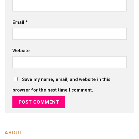
Email
*
Website
Save my name, email, and website in this
browser for the next time I comment.
ABOUT