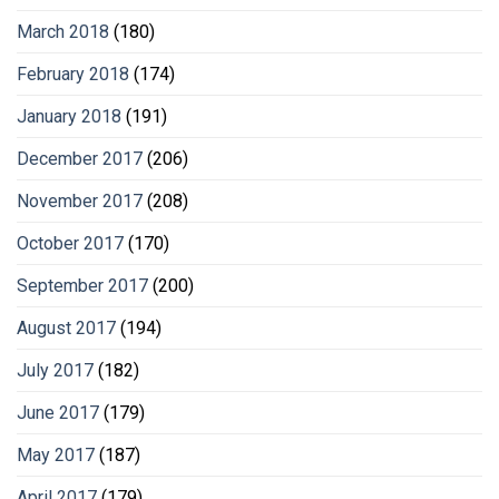
March 2018
(180)
February 2018
(174)
January 2018
(191)
December 2017
(206)
November 2017
(208)
October 2017
(170)
September 2017
(200)
August 2017
(194)
July 2017
(182)
June 2017
(179)
May 2017
(187)
April 2017
(179)