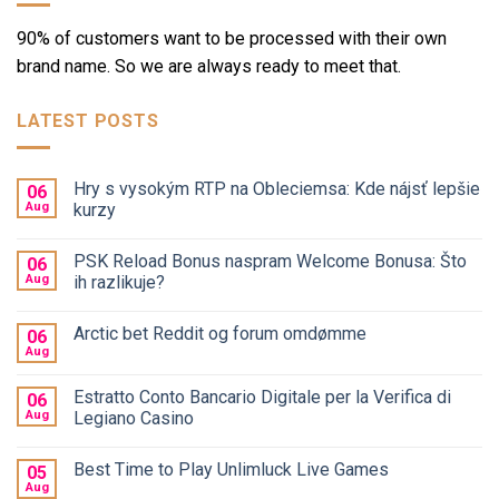
90% of customers want to be processed with their own
brand name. So we are always ready to meet that.
LATEST POSTS
Hry s vysokým RTP na Obleciemsa: Kde nájsť lepšie
06
Aug
kurzy
PSK Reload Bonus naspram Welcome Bonusa: Što
06
Aug
ih razlikuje?
Arctic bet Reddit og forum omdømme
06
Aug
Estratto Conto Bancario Digitale per la Verifica di
06
Aug
Legiano Casino
Best Time to Play Unlimluck Live Games
05
Aug