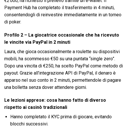
€2 000, ha richiesto il prelievo tramite un e‑wallet. Il
Payment Hub ha completato il trasferimento in 4 minuti,
consentendogli di reinvestire immediatamente in un torneo
di poker.
Profilo 2 – La giocatrice occasionale che ha ricevuto
le vincite via PayPal in 2 minuti
Laura, che gioca occasionalmente a roulette su dispositivi
mobili, ha scommesso €50 su una puntata “single zero”.
Dopo una vincita di €250, ha scelto PayPal come metodo di
payout. Grazie all’integrazione API di PayPal, il denaro è
apparso nel suo conto in 2 minuti, permettendole di pagare
una bolletta senza dover attendere giorni.
Le lezioni apprese: cosa hanno fatto di diverso
rispetto ai casinò tradizionali
Hanno completato il KYC prima di giocare, evitando
blocchi successivi.