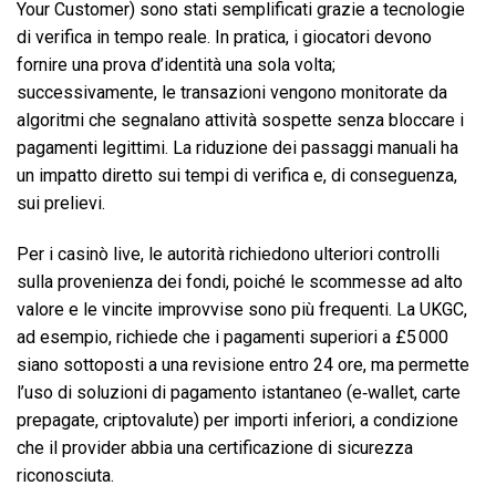
Your Customer) sono stati semplificati grazie a tecnologie
di verifica in tempo reale. In pratica, i giocatori devono
fornire una prova d’identità una sola volta;
successivamente, le transazioni vengono monitorate da
algoritmi che segnalano attività sospette senza bloccare i
pagamenti legittimi. La riduzione dei passaggi manuali ha
un impatto diretto sui tempi di verifica e, di conseguenza,
sui prelievi.
Per i casinò live, le autorità richiedono ulteriori controlli
sulla provenienza dei fondi, poiché le scommesse ad alto
valore e le vincite improvvise sono più frequenti. La UKGC,
ad esempio, richiede che i pagamenti superiori a £5 000
siano sottoposti a una revisione entro 24 ore, ma permette
l’uso di soluzioni di pagamento istantaneo (e‑wallet, carte
prepagate, criptovalute) per importi inferiori, a condizione
che il provider abbia una certificazione di sicurezza
riconosciuta.