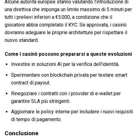
Alcune autorità europee stanno valutando l’introduzione di
una direttiva che imponga un limite massimo di 5 minuti per
tutti i prelievi inferiori a €5 000, a condizione che il
giocatore abbia completato il KYC. Se approvata, i casinò
dovranno adeguare le proprie architetture per rispettare il
nuovo standard.
Come i casinò possono prepararsi a queste evoluzioni
Investire in soluzioni AI per la verifica dell’identità.
Sperimentare con blockchain privata per testare smart
contract di payout.
Rinegoziare i contratti con i provider di e‑wallet per
garantire SLA più stringenti.
Aggiornare le policy interne per includere i nuovi requisiti
di tempo di pagamento.
Conclusione