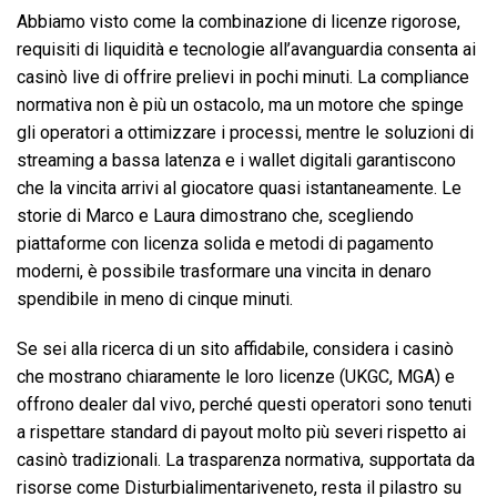
Abbiamo visto come la combinazione di licenze rigorose,
requisiti di liquidità e tecnologie all’avanguardia consenta ai
casinò live di offrire prelievi in pochi minuti. La compliance
normativa non è più un ostacolo, ma un motore che spinge
gli operatori a ottimizzare i processi, mentre le soluzioni di
streaming a bassa latenza e i wallet digitali garantiscono
che la vincita arrivi al giocatore quasi istantaneamente. Le
storie di Marco e Laura dimostrano che, scegliendo
piattaforme con licenza solida e metodi di pagamento
moderni, è possibile trasformare una vincita in denaro
spendibile in meno di cinque minuti.
Se sei alla ricerca di un sito affidabile, considera i casinò
che mostrano chiaramente le loro licenze (UKGC, MGA) e
offrono dealer dal vivo, perché questi operatori sono tenuti
a rispettare standard di payout molto più severi rispetto ai
casinò tradizionali. La trasparenza normativa, supportata da
risorse come Disturbialimentariveneto, resta il pilastro su