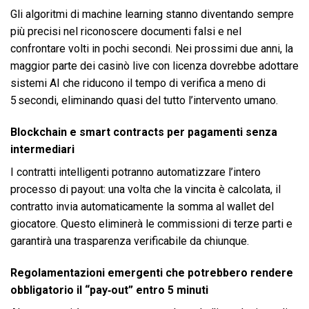
Gli algoritmi di machine learning stanno diventando sempre
più precisi nel riconoscere documenti falsi e nel
confrontare volti in pochi secondi. Nei prossimi due anni, la
maggior parte dei casinò live con licenza dovrebbe adottare
sistemi AI che riducono il tempo di verifica a meno di
5 secondi, eliminando quasi del tutto l’intervento umano.
Blockchain e smart contracts per pagamenti senza
intermediari
I contratti intelligenti potranno automatizzare l’intero
processo di payout: una volta che la vincita è calcolata, il
contratto invia automaticamente la somma al wallet del
giocatore. Questo eliminerà le commissioni di terze parti e
garantirà una trasparenza verificabile da chiunque.
Regolamentazioni emergenti che potrebbero rendere
obbligatorio il “pay‑out” entro 5 minuti