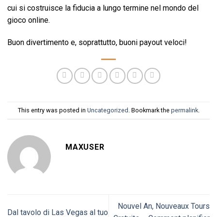
cui si costruisce la fiducia a lungo termine nel mondo del
gioco online.
Buon divertimento e, soprattutto, buoni payout veloci!
This entry was posted in
Uncategorized
. Bookmark the
permalink
.
MAXUSER
Nouvel An, Nouveaux Tours
Dal tavolo di Las Vegas al tuo