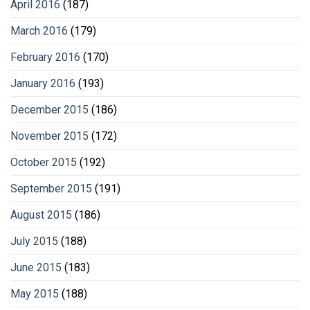
April 2016
(187)
March 2016
(179)
February 2016
(170)
January 2016
(193)
December 2015
(186)
November 2015
(172)
October 2015
(192)
September 2015
(191)
August 2015
(186)
July 2015
(188)
June 2015
(183)
May 2015
(188)