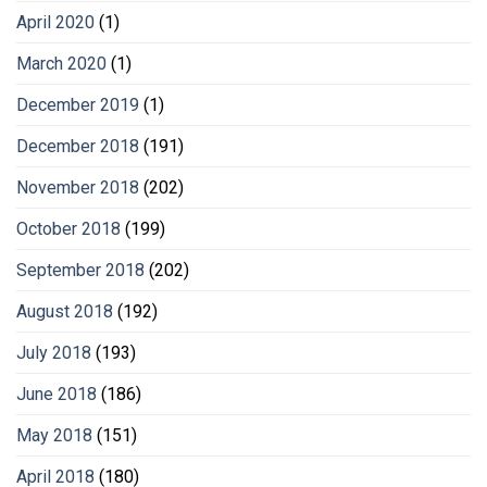
April 2020
(1)
March 2020
(1)
December 2019
(1)
December 2018
(191)
November 2018
(202)
October 2018
(199)
September 2018
(202)
August 2018
(192)
July 2018
(193)
June 2018
(186)
May 2018
(151)
April 2018
(180)