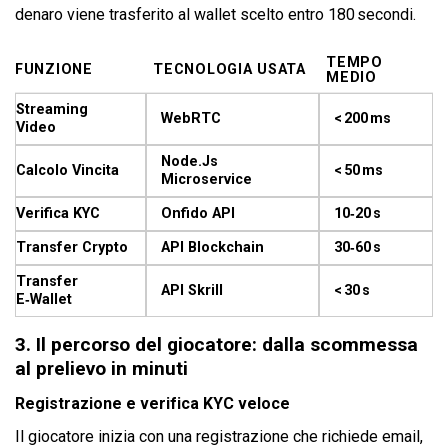
denaro viene trasferito al wallet scelto entro 180 secondi.
TEMPO
FUNZIONE
TECNOLOGIA USATA
MEDIO
Streaming
WebRTC
< 200 Ms
Video
Node.js
Calcolo Vincita
< 50 Ms
Microservice
Verifica KYC
Onfido API
10‑20 S
Transfer Crypto
API Blockchain
30‑60 S
Transfer
API Skrill
< 30 S
E‑wallet
3. Il percorso del giocatore: dalla scommessa
al prelievo in minuti
Registrazione e verifica KYC veloce
Il giocatore inizia con una registrazione che richiede email,