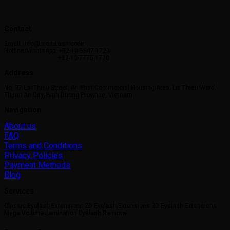
Contact
Email: info@momilash.co.kr
Hotline/WhatsApp: +82-10-5847-1720
+82-10-7775-1720
Address
No. 37 Lai Thieu Street, An Phat Commercial Housing Area, Lai Thieu Ward,
Thuan An City, Binh Duong Province, Vietnam
Navigation
About us
FAQ
Terms and Conditions
Privacy Policies
Payment Methods
Blog
Services
Classic Eyelash Extensions 2D Eyelash Extensions 3D Eyelash Extensions
Mega Volume Lamination Eyelash Removal