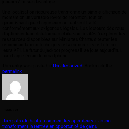
joueurs à miser davantage.
Une localisation rigoureuse transforme un simple affichage de
montant en un véritable levier de rétention, tout en
garantissant que chaque euro ou real soit traité
conformément aux exigences légales. Les lecteurs désireux
d’optimiser leur plateforme mobile sont invités à explorer les
ressources disponibles sur Minisites Charte, à tester les
recommandations techniques et à mesurer les effets sur
leurs KPI. Le futur du jackpot progressif se joue aujourd’hui,
sur chaque écran de smartphone.
This entry was posted in
Uncategorized
. Bookmark the
permalink
.
maxuser
Jackpots étudiants : comment les opérateurs iGaming
transforment la rentrée en opportunité de gains