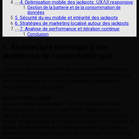
4. Optimisation mobile des jackpots : UX/UI responsive
Gestion de la batterie et de la consommation de
données
5. Sécurité du jeu mobile et intégrité des jackpots
6. Stratégies de marketing localisé autour des jackpots
7. Analyse de performance et itération continue
Conclusion
1. Architecture technique d’une
plateforme de casino multilingue
Construire un casino capable de servir simultanément des
joueurs français, espagnols, norvégiens et brésiliens exige
une infrastructure qui combine scalabilité, résilience et
segmentation géographique.
Infrastructure cloud
Les principaux fournisseurs – AWS et Microsoft Azure –
proposent des zones de disponibilité dans plus de 60
régions. En répartissant les micro‑services entre plusieurs
zones, on garantit que le serveur de jackpot ne soit jamais le
goulot d’étranglement lors d’une hausse de trafic liée à un
événement spécial (par exemple le lancement d’un nouveau