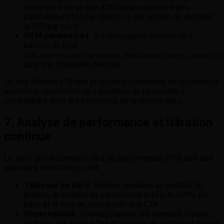
rémunérés via un lien d’affiliation contenant des
paramètres UTM par région, ce qui permet de mesurer
le ROI par pays.
UTM paramétrés
: les campagnes utilisent des
balises du type
utm_source=instagram&utm_medium=push&utm_campaign=
pour une traçabilité précise.
Le site Minisites Charte propose un répertoire de ressources
marketing, notamment des modèles de newsletters
compatibles avec les exigences de la licence ANJ.
7. Analyse de performance et itération
continue
Le suivi des indicateurs clés de performance (KPI) doit être
granulaire et en temps réel.
Tableaux de bord
: Grafana visualise le montant du
jackpot, le nombre de participants actifs, le ARPU par
pays et le taux de conversion des CTA.
Observabilité
: Datadog capture les latences réseau
mobiles, les erreurs 5xx du service de jackpot et le taux