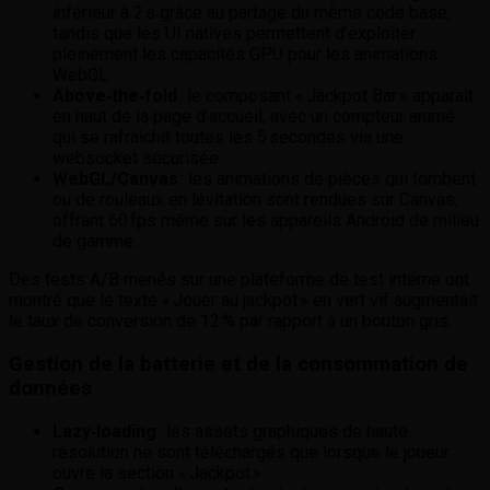
inférieur à 2 s grâce au partage du même code base,
tandis que les UI natives permettent d’exploiter
pleinement les capacités GPU pour les animations
WebGL.
Above‑the‑fold
: le composant « Jackpot Bar » apparaît
en haut de la page d’accueil, avec un compteur animé
qui se rafraîchit toutes les 5 secondes via une
websocket sécurisée.
WebGL/Canvas
: les animations de pièces qui tombent
ou de rouleaux en lévitation sont rendues sur Canvas,
offrant 60 fps même sur les appareils Android de milieu
de gamme.
Des tests A/B menés sur une plateforme de test interne ont
montré que le texte « Jouer au jackpot » en vert vif augmentait
le taux de conversion de 12 % par rapport à un bouton gris.
Gestion de la batterie et de la consommation de
données
Lazy‑loading
: les assets graphiques de haute
résolution ne sont téléchargés que lorsque le joueur
ouvre la section « Jackpot ».