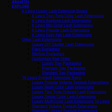
About Us
EXPLORE
6 Lines Luxury Lash Extension Boxes
6 Lines Two-Tone Color Lash Extensions
6 Lines Rainbow Lash Extensions
6 Lines Mix Color Lash Extensions
6 Lines Popular Lash Extensions
6 Lines Easy Fan Lash Extensions
Other Lash Extensions
Luxury DIY Cluster Lash Extensions
Flare Eyelashes
Mellow Eyelashes
Customize Your Order
Luxury Tray Packaging
Premium Tray Packaging
Standard Tray Packaging
16 Lines Eyelash Extension Trays
Luxury Popular Volume Eyelash Extenstions
Luxury Neon Color Lash extensions
Luxury Two Tone Colored Lash Extensions
Luxury Single Color Lash Extensions
Luxury Multi Color Lash Extensions 16 Lines
Standard Volume Eyelash Extensions
Standard Colored Eyelash Extensions