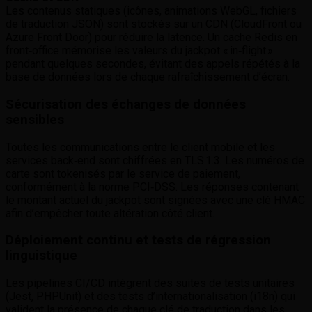
Les contenus statiques (icônes, animations WebGL, fichiers
de traduction JSON) sont stockés sur un CDN (CloudFront ou
Azure Front Door) pour réduire la latence. Un cache Redis en
front‑office mémorise les valeurs du jackpot « in‑flight »
pendant quelques secondes, évitant des appels répétés à la
base de données lors de chaque rafraîchissement d’écran.
Sécurisation des échanges de données
sensibles
Toutes les communications entre le client mobile et les
services back‑end sont chiffrées en TLS 1.3. Les numéros de
carte sont tokenisés par le service de paiement,
conformément à la norme PCI‑DSS. Les réponses contenant
le montant actuel du jackpot sont signées avec une clé HMAC
afin d’empêcher toute altération côté client.
Déploiement continu et tests de régression
linguistique
Les pipelines CI/CD intègrent des suites de tests unitaires
(Jest, PHPUnit) et des tests d’internationalisation (i18n) qui
valident la présence de chaque clé de traduction dans les