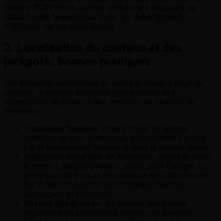
fichiers JSON. Un job spécial compare les longueurs de
chaînes entre langues pour éviter les débordements
d’affichage sur les petits écrans.
2. Localisation du contenu et des
jackpots : bonnes pratiques
Une traduction automatisée ne suffit pas lorsqu’il s’agit de
jackpots ; la moindre ambiguïté peut entraîner des
réclamations de joueur et des sanctions de l’autorité de
régulation.
Traduction humaine
: chaque libellé de jackpot,
condition de mise et message promotionnel est revu
par un locuteur natif spécialisé dans le secteur du jeu.
Adaptation culturelle
: en Allemagne, on met en avant
le terme « Jackpot‑Gewinn », tandis qu’en Espagne on
privilégie « Bote ». Les références à des fêtes locales
(ex. la Saint‑Sylvestre) sont intégrées dans les
campagnes de promotion.
Gestion des devises
: les formats numériques
respectent les conventions locales ; par exemple,