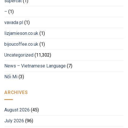
supercat
(1)
–
(1)
vavada pl
(1)
lizjamieson.co.uk
(1)
bijoucoffee.co.uk
(1)
Uncategorized
(11,302)
News – Vietnamese Language
(7)
Nối Mi
(3)
ARCHIVES
August 2026
(45)
July 2026
(96)