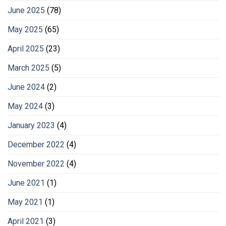
June 2025
(78)
May 2025
(65)
April 2025
(23)
March 2025
(5)
June 2024
(2)
May 2024
(3)
January 2023
(4)
December 2022
(4)
November 2022
(4)
June 2021
(1)
May 2021
(1)
April 2021
(3)