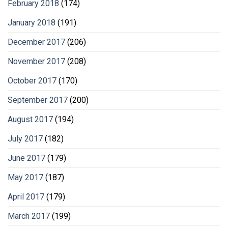
February 2018
(174)
January 2018
(191)
December 2017
(206)
November 2017
(208)
October 2017
(170)
September 2017
(200)
August 2017
(194)
July 2017
(182)
June 2017
(179)
May 2017
(187)
April 2017
(179)
March 2017
(199)