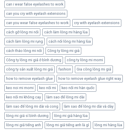
can i wear false eyelashes to work
can you cry with eyelash extensions
can you wear false eyelashes to work
cry with eyelash extensions
cách gỡ lông mi nối
cách làm lông mi hàng lùa
cách làm lông mi rụng
cách nối lông mi hàng lùa
cách tháo lông mi nối
Công ty lông mi giả
Công ty lông mi giả ở bình dương
công ty lông mi momi
công ty sản xuất lông mi giả
fashion
Gia công lông mi giả
how to remove eyelash glue
how to remove eyelash glue right way
keo noi mi momi
keo nối mi
keo nối mi hàn quốc
keo nối mi không cay
làm sao để lông mi dài
làm sao để lông mi dài và cong
làm sao để lông mi dài và dày
lông mi giá sỉ bình dương
lông mi giả hàng lùa
lông mi giả tiếng anh
lông mi giả tiếng anh là gì
lông mi hàng lùa