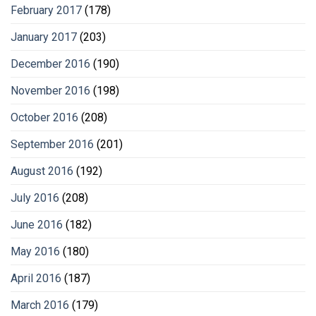
February 2017
(178)
January 2017
(203)
December 2016
(190)
November 2016
(198)
October 2016
(208)
September 2016
(201)
August 2016
(192)
July 2016
(208)
June 2016
(182)
May 2016
(180)
April 2016
(187)
March 2016
(179)