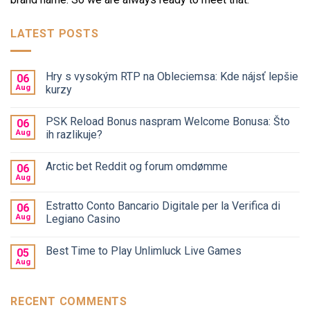
LATEST POSTS
Hry s vysokým RTP na Obleciemsa: Kde nájsť lepšie
06
Aug
kurzy
PSK Reload Bonus naspram Welcome Bonusa: Što
06
Aug
ih razlikuje?
Arctic bet Reddit og forum omdømme
06
Aug
Estratto Conto Bancario Digitale per la Verifica di
06
Aug
Legiano Casino
Best Time to Play Unlimluck Live Games
05
Aug
RECENT COMMENTS