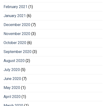
February 2021
(1)
January 2021
(6)
December 2020
(7)
November 2020
(3)
October 2020
(6)
September 2020
(3)
August 2020
(2)
July 2020
(5)
June 2020
(7)
May 2020
(1)
April 2020
(1)
March 2020
(1)