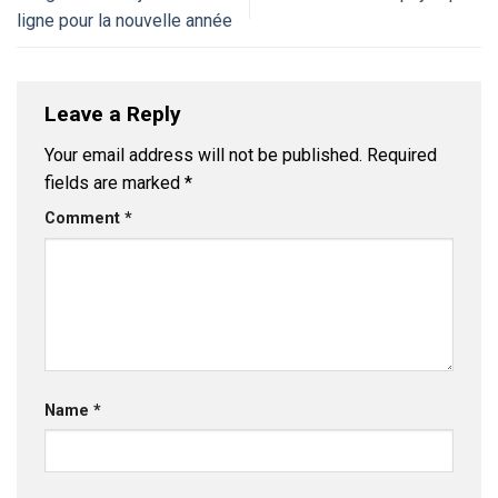
ligne pour la nouvelle année
Leave a Reply
Your email address will not be published.
Required
fields are marked
*
Comment
*
Name
*