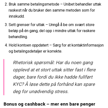
Bruk samme betalingsmetode – Unibet behandler uttak
raskest når du bruker den samme metoden som for
innskudd.
Sett grenser for uttak – Unngå å be om svært store
beløp på én gang; del opp i mindre uttak for raskere
behandling.
Hold kontoen oppdatert – Sørg for at kontaktinformasjon
og betalingsdetaljer er korrekte.
Rhetorisk spørsmål: Har du noen gang
opplevd at et stort uttak sitter fast i flere
dager, bare fordi du ikke hadde fullført
KYC? Å løse dette på forhånd kan spare
deg for unødvendig stress.
Bonus og cashback – mer enn bare penger