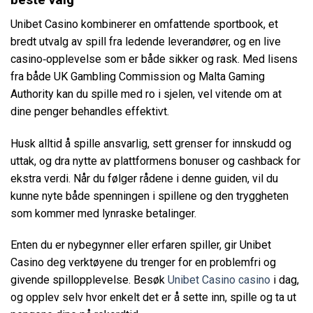
Unibet Casino kombinerer en omfattende sportbook, et
bredt utvalg av spill fra ledende leverandører, og en live
casino‑opplevelse som er både sikker og rask. Med lisens
fra både UK Gambling Commission og Malta Gaming
Authority kan du spille med ro i sjelen, vel vitende om at
dine penger behandles effektivt.
Husk alltid å spille ansvarlig, sett grenser for innskudd og
uttak, og dra nytte av plattformens bonuser og cashback for
ekstra verdi. Når du følger rådene i denne guiden, vil du
kunne nyte både spenningen i spillene og den tryggheten
som kommer med lynraske betalinger.
Enten du er nybegynner eller erfaren spiller, gir Unibet
Casino deg verktøyene du trenger for en problemfri og
givende spillopplevelse. Besøk
Unibet Casino casino
i dag,
og opplev selv hvor enkelt det er å sette inn, spille og ta ut