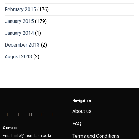
February 2015
(176)
January 2015
(179)
January 2014
(1)
December 2013
(2)
August 2013
(2)
Navigation
About us
FAQ
Contact
Terms and Conditions
Email: info@momilash.co.kr