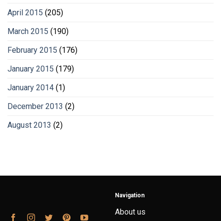
April 2015
(205)
March 2015
(190)
February 2015
(176)
January 2015
(179)
January 2014
(1)
December 2013
(2)
August 2013
(2)
Navigation
About us