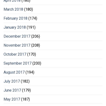
April 2018
(180)
March 2018
(180)
February 2018
(174)
January 2018
(191)
December 2017
(206)
November 2017
(208)
October 2017
(170)
September 2017
(200)
August 2017
(194)
July 2017
(182)
June 2017
(179)
May 2017
(187)