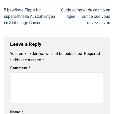
5 bewährte Tipps für
Guide complet du casino en
superschnelle Auszahlungen
ligne – Tout ce que vous
im Slotlounge Casino
devez savoir
Leave a Reply
Your email address will not be published.
Required
fields are marked
*
Comment
*
Name
*