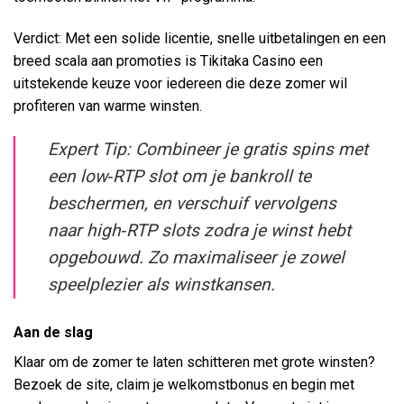
Verdict: Met een solide licentie, snelle uitbetalingen en een
breed scala aan promoties is Tikitaka Casino een
uitstekende keuze voor iedereen die deze zomer wil
profiteren van warme winsten.
Expert Tip: Combineer je gratis spins met
een low‑RTP slot om je bankroll te
beschermen, en verschuif vervolgens
naar high‑RTP slots zodra je winst hebt
opgebouwd. Zo maximaliseer je zowel
speelplezier als winstkansen.
Aan de slag
Klaar om de zomer te laten schitteren met grote winsten?
Bezoek de site, claim je welkomstbonus en begin met