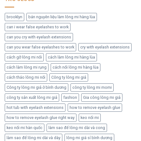
brooklyn
bán nguyên liệu làm lông mi hàng lùa
can i wear false eyelashes to work
can you cry with eyelash extensions
can you wear false eyelashes to work
cry with eyelash extensions
cách gỡ lông mi nối
cách làm lông mi hàng lùa
cách làm lông mi rụng
cách nối lông mi hàng lùa
cách tháo lông mi nối
Công ty lông mi giả
Công ty lông mi giả ở bình dương
công ty lông mi momi
công ty sản xuất lông mi giả
fashion
Gia công lông mi giả
hot tub with eyelash extensions
how to remove eyelash glue
how to remove eyelash glue right way
keo nối mi
keo nối mi hàn quốc
làm sao để lông mi dài và cong
làm sao để lông mi dài và dày
lông mi giá sỉ bình dương