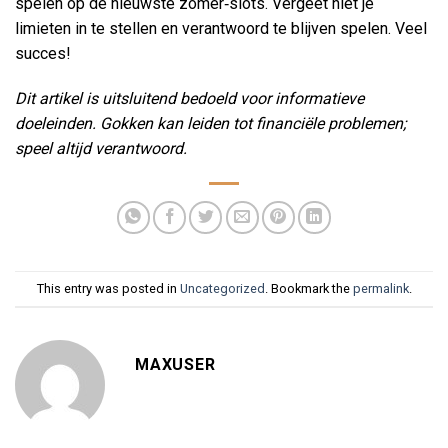
spelen op de nieuwste zomer‑slots. Vergeet niet je
limieten in te stellen en verantwoord te blijven spelen. Veel
succes!
Dit artikel is uitsluitend bedoeld voor informatieve
doeleinden. Gokken kan leiden tot financiële problemen;
speel altijd verantwoord.
This entry was posted in
Uncategorized
. Bookmark the
permalink
.
MAXUSER