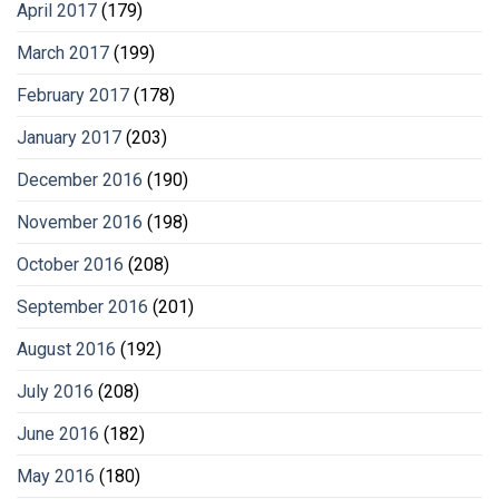
April 2017
(179)
March 2017
(199)
February 2017
(178)
January 2017
(203)
December 2016
(190)
November 2016
(198)
October 2016
(208)
September 2016
(201)
August 2016
(192)
July 2016
(208)
June 2016
(182)
May 2016
(180)