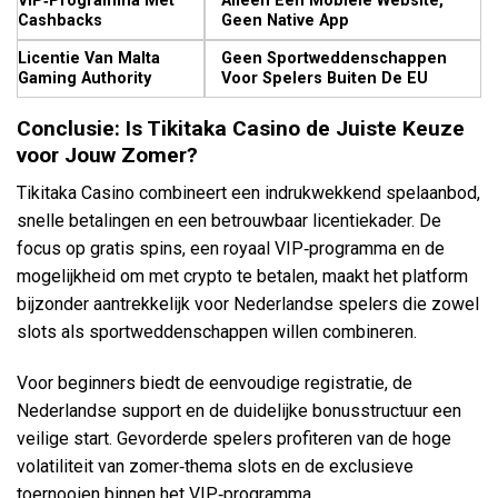
VIP‑programma Met
Alleen Één Mobiele Website,
Cashbacks
Geen Native App
Licentie Van Malta
Geen Sportweddenschappen
Gaming Authority
Voor Spelers Buiten De EU
Conclusie: Is Tikitaka Casino de Juiste Keuze
voor Jouw Zomer?
Tikitaka Casino combineert een indrukwekkend spelaanbod,
snelle betalingen en een betrouwbaar licentiekader. De
focus op gratis spins, een royaal VIP‑programma en de
mogelijkheid om met crypto te betalen, maakt het platform
bijzonder aantrekkelijk voor Nederlandse spelers die zowel
slots als sportweddenschappen willen combineren.
Voor beginners biedt de eenvoudige registratie, de
Nederlandse support en de duidelijke bonusstructuur een
veilige start. Gevorderde spelers profiteren van de hoge
volatiliteit van zomer‑thema slots en de exclusieve
toernooien binnen het VIP‑programma.