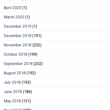
April 2020
(1)
March 2020
(1)
December 2019
(1)
December 2018
(191)
November 2018
(202)
October 2018
(199)
September 2018
(202)
August 2018
(192)
July 2018
(193)
June 2018
(186)
May 2018
(151)