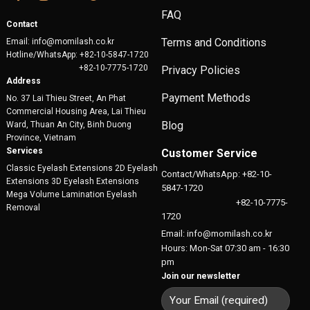
FAQ
Contact
Terms and Conditions
Email: info@momilash.co.kr
Hotline/WhatsApp: +82-10-5847-1720
+82-10-7775-1720
Privacy Policies
Address
Payment Methods
No. 37 Lai Thieu Street, An Phat
Commercial Housing Area, Lai Thieu
Blog
Ward, Thuan An City, Binh Duong
Province, Vietnam
Services
Customer Service
Classic Eyelash Extensions 2D Eyelash
Contact/WhatsApp: +82-10-
Extensions 3D Eyelash Extensions
5847-1720
Mega Volume Lamination Eyelash
+82-10-7775-
Removal
1720
Email: info@momilash.co.kr
Hours: Mon-Sat 07:30 am - 16:30
pm
Join our newsletter