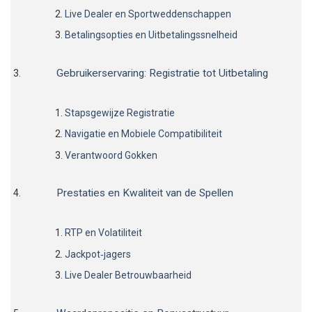
Live Dealer en Sportweddenschappen
Betalingsopties en Uitbetalingssnelheid
Gebruikerservaring: Registratie tot Uitbetaling
Stapsgewijze Registratie
Navigatie en Mobiele Compatibiliteit
Verantwoord Gokken
Prestaties en Kwaliteit van de Spellen
RTP en Volatiliteit
Jackpot‑jagers
Live Dealer Betrouwbaarheid