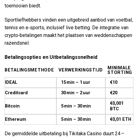
toernooien biedt.
Sportliefhebbers vinden een uitgebreid aanbod van voetbal,
tennis en e‑sports, inclusief live betting. De integratie van
crypto‑betalingen maakt het plaatsen van weddenschappen
razendsnel.
Betalingsopties en Uitbetalingssnelheid
MINIMALE
BETALINGSMETHODE
VERWERKINGSTIJD
STORTING
IDEAL
15 Min – 1 Uur
€10
Creditcard
30 Min – 2 Uur
€20
€0,001
Bitcoin
5 Min – 30 Min
BTC
Ethereum
5 Min – 30 Min
€0,01 ETH
De gemiddelde uitbetaling bij Tikitaka Casino duurt 24 –