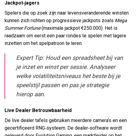
Jackpot‑jagers
Spelers die op zoek zijn naar levensveranderende winsten
kunnen zich richten op progressieve jackpots zoals
Mega
Summer Fortune
(maximale jackpot €250.000). Het is
raadzaam om eerst een paar rondes te spelen met lagere
inzetten om het spelpatroon te leren.
Expert Tip: Houd een spreadsheet bij van
je inzet en winst per sessie. Analyseer
welke volatiliteitsniveaus het beste bij je
speelstijl passen en pas je strategie
hierop aan.
Live Dealer Betrouwbaarheid
De live dealer tafels gebruiken meerdere camera’s en een
gecertificeerd RNG‑systeem. De dealer‑software wordt
geleverd door Evolution Gaming, een marktleider op het