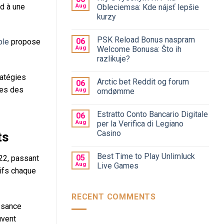
nd à une
Aug
Obleciemsa: Kde nájsť lepšie
kurzy
PSK Reload Bonus naspram
06
ble
propose
Aug
Welcome Bonusa: Što ih
razlikuje?
ratégies
Arctic bet Reddit og forum
06
ces des
Aug
omdømme
Estratto Conto Bancario Digitale
06
Aug
per la Verifica di Legiano
Casino
ts
Best Time to Play Unlimluck
05
022, passant
Aug
Live Games
tifs chaque
RECENT COMMENTS
issance
uvent