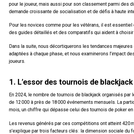
pour le joueur, mais aussi pour son classement parmi des di
demande croissante de socialisation et de défis à haute intens
Pour les novices comme pour les vétérans, il est essentiel 
des guides détaillés et des comparatifs qui aident à choisir
Dans la suite, nous décortiquerons les tendances majeures q
adaptées à chaque phase, et nous examinerons l’impact des
joueurs.
1. L’essor des tournois de blackjack
En 2024, le nombre de tournois de blackjack organisés par l
de 12 000 à près de 18 000 événements mensuels. La particip
mois, un chiffre qui dépasse celui des tournois de poker en l
Les revenus générés par ces compétitions ont atteint 420 m
s’explique par trois facteurs clés : la dimension sociale du 