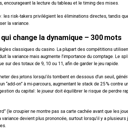
s, encourageant la lecture du tableau et le timing des mises.
: les risk‑takers privilégient les éliminations directes, tandis qu
ser la variance.
ce qui change la dynamique – 300 mots
ègles classiques du casino. La plupart des compétitions utilisen
réduit la variance mais augmente l’importance du comptage. Le spli
e sur des totaux de 9, 10 ou 11, afin de garder le jeu rapide.
acheter des jetons lorsqu’ils tombent en dessous d’un seuil, géné
t un “add‑on” à mi‑parcours, augmentant le stack de 25 % contre u
tion du capital : le joueur doit équilibrer le risque de perdre r
rd” (le croupier ne montre pas sa carte cachée avant que les jou
 variance devient plus prononcée, surtout lorsqu’il y a plusieurs 
tes.