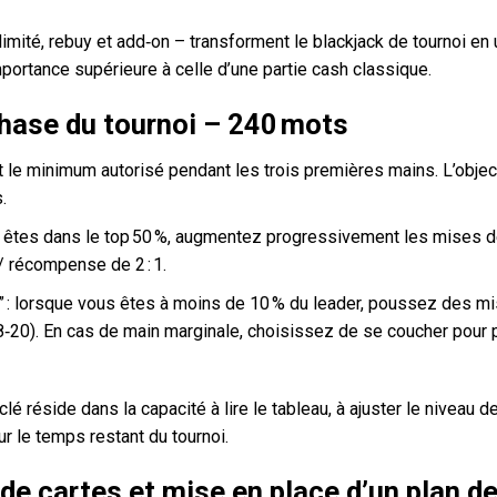
imité, rebuy et add‑on – transforment le blackjack de tournoi en u
portance supérieure à celle d’une partie cash classique.
phase du tournoi – 240 mots
t le minimum autorisé pendant les trois premières mains. L’objec
.
s êtes dans le top 50 %, augmentez progressivement les mises d
/ récompense de 2 : 1.
ld” : lorsque vous êtes à moins de 10 % du leader, poussez des m
8‑20). En cas de main marginale, choisissez de se coucher pour 
lé réside dans la capacité à lire le tableau, à ajuster le niveau 
ur le temps restant du tournoi.
e cartes et mise en place d’un plan de