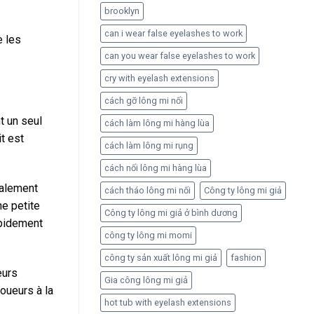
brooklyn
can i wear false eyelashes to work
e les
can you wear false eyelashes to work
cry with eyelash extensions
cách gỡ lông mi nối
t un seul
cách làm lông mi hàng lùa
t est
cách làm lông mi rụng
cách nối lông mi hàng lùa
ralement
cách tháo lông mi nối
Công ty lông mi giả
ne petite
Công ty lông mi giả ở bình dương
apidement
công ty lông mi momi
công ty sản xuất lông mi giả
fashion
eurs
Gia công lông mi giả
joueurs à la
hot tub with eyelash extensions