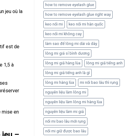
how to remove eyelash glue
n jeu où la
how to remove eyelash glue right way
keo nối mi
keo nối mi hàn quốc
keo nối mi không cay
làm sao để lông mi dài và dày
tif est de
lông mi giá sỉ bình dương
lông mi giả hàng lùa
lông mi giả tiếng anh
e 1,5 à
lông mi giả tiếng anh là gì
ises
lông mi hàng lùa
mi nối bao lâu thì rụng
préserver
nguyên liệu làm lông mi
nguyên liệu làm lông mi hàng lùa
de mise en
nguyên liệu làm mi giả
nối mi bao lâu mới rụng
nối mi giữ được bao lâu
 jeu –