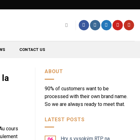
WS
CONTACT US
ABOUT
 la
90% of customers want to be
processed with their own brand name.
So we are always ready to meet that.
LATEST POSTS
 Au cours
eulement
Hry s vysokým RTP na
06