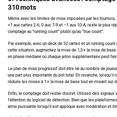
310 mots
Même avec les limites de mise imposées par les tournois, l
+1 aux cartes 2‑6, 0 aux 7‑9 et –1 aux 10‑A, reste le plus rép
comptage au “running count” plutôt qu’au “true count”.
Par exemple, avec un deck de 52 cartes et un running count d
cette situation, augmentez la mise de 1,5 × la mise de base.
en phase médiane où chaque jeton supplémentaire peut faire
Le plan de mise progressif doit être lié au nombre de joue
une part plus importante du pot total. En revanche, lorsqu’il n
réduire les mises à 1 × la mise de base tout en misant sur
Enfin, le comptage doit rester discret. Utilisez des signaux 
l’attention du logiciel de détection. Bien que les platefor
arme puissante lorsqu’il est appliqué avec modération et int