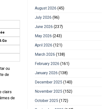
August 2026
(45)
July 2026
(96)
June 2026
(237)
sée
May 2026
(243)
d‑Go
April 2026
(121)
y
March 2026
(138)
February 2026
(161)
tar ou
January 2026
(138)
ste de
December 2025
(140)
November 2025
(152)
 clairs
blèmes de
October 2025
(172)