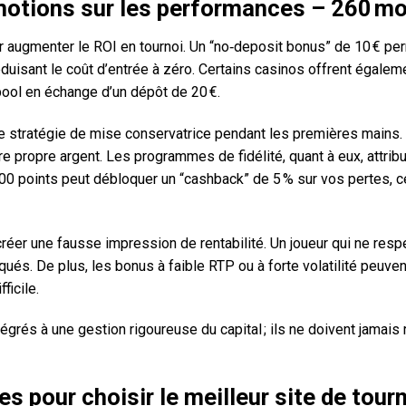
omotions sur les performances – 260 m
our augmenter le ROI en tournoi. Un “no‑deposit bonus” de 10 € pe
éduisant le coût d’entrée à zéro. Certains casinos offrent égale
e‑pool en échange d’un dépôt de 20 €.
 stratégie de mise conservatrice pendant les premières mains. 
otre propre argent. Les programmes de fidélité, quant à eux, attri
00 points peut débloquer un “cashback” de 5 % sur vos pertes, c
éer une fausse impression de rentabilité. Un joueur qui ne resp
ués. De plus, les bonus à faible RTP ou à forte volatilité peuven
ficile.
tégrés à une gestion rigoureuse du capital ; ils ne doivent jamais
es pour choisir le meilleur site de tour