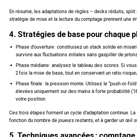
En résumé, les adaptations de règles – decks réduits, split l
stratégie de mise et la lecture du comptage prennent une im
4. Stratégies de base pour chaque 
Phase d’ouverture : construisez un stack solide en misan
survivre aux fluctuations initiales sans gaspiller de jetons
Phase médiane : analysez le tableau des scores. Si vou
2 fois la mise de base, tout en conservant un ratio risque
Phase finale : la pression monte. Utilisez le “push‑or‑fo
élevées uniquement sur des mains à forte probabilité (1
votre position.
Ces trois étapes forment un cycle d’adaptation continue. La c
fonction du nombre de joueurs restants, et à garder un œil s
5. Techniques avancées : comptage d