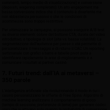
commenti, tempo medio di visualizzazione) e conversione
(depositi, wagering completato). Un alto engagement ma
bassa conversione indica che il contenuto è divertente ma
non abbastanza persuasivo o che le condizioni di
scommessa sono troppo restrittive.
Per ottimizzare le campagne, si possono eseguire A/B test
su diversi elementi: colore del bottone CTA, durata del video
introduttivo, o tipologia di slot (alta vs. bassa volatilità). La
segmentazione dell’audience per paese o età permette di
personalizzare il messaggio e di ridurre il CAC. Un reporting
settimanale con grafici a barre e tabelle pivot aiuta a
identificare rapidamente le aree di miglioramento e a
comunicare i risultati al partner casinò.
7. Futuri trend: dall’IA ai metaversi –
350 parole
L’intelligenza artificiale sta rivoluzionando il modo in cui i
casinò personalizzano le offerte di Free Spins. Algoritmi di
machine learning analizzano il comportamento di gioco
(tempo di sessione, preferenze di tema) per generare codici
unici che si attivano solo quando la probabilità di conversione