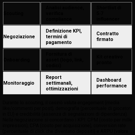
Analisi audience,
Shortlist di
Scouting
verifica
5‑7
compliance
influencer
Definizione KPI,
Contratto
Negoziazione
termini di
firmato
pagamento
Fornitura di
Kit creativo
Onboarding
asset (logo, link,
pronto
codici)
Report
Dashboard
Monitoraggio
settimanali,
performance
ottimizzazioni
Durante lo scouting, il casinò valuta engagement (media
like/commenti per post), demografia (percentuale di giocatori
in EU) e credibilità (assenza di segnalazioni di dipendenza).
Nella negoziazione si concordano i KPI: CPM (costo per mille
impression), CPA (costo per acquisizione), conversion rate
(percentuale di click che diventano depositi) e ARPU (valore