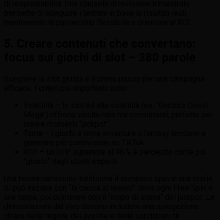
di responsabilità. Una clausola di revisione trimestrale
permette di adeguare i termini in base ai risultati reali,
mantenendo la partnership flessibile e orientata al ROI.
5. Creare contenuti che convertano:
focus sui giochi di slot – 380 parole
Scegliere la slot giusta è il primo passo per una campagna
efficace. I criteri più importanti sono:
Volatilità – le slot ad alta volatilità (es. “Gonzo’s Quest
Mega”) offrono vincite rare ma consistenti, perfette per
creare momenti “jackpot”.
Tema – i giochi a tema avventura o fantasy tendono a
generare più condivisioni su TikTok.
RTP – un RTP superiore al 96 % è percepito come più
“giusto” dagli utenti esperti.
Una buona narrazione trasforma il semplice spin in una storia.
Si può iniziare con “la caccia al tesoro” dove ogni Free Spin è
una tappa, poi culminare con il “colpo di scena” del jackpot. Le
dimostrazioni dal vivo devono includere una spiegazione
chiara delle regole, dei payline e delle condizioni di