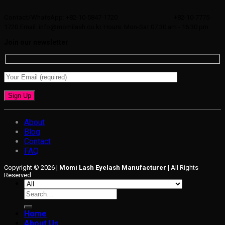
Contact/WhatsApp: +82-10-5847-1720
+82-10-7775-
1720
Email: info@momilash.co.kr
Hours: Mon-Sat 07:30 am - 16:30 pm
Join our newsletter
About
Blog
Contact
FAQ
Copyright © 2026 |
Momi Lash Eyelash Manufacturer
| All Rights
Reserved
Search
for:
Home
About Us