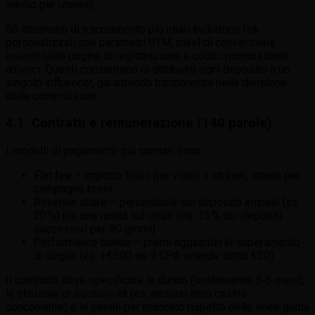
medio per utente).
Gli strumenti di tracciamento più usati includono link
personalizzati con parametri UTM, pixel di conversione
inseriti nella pagina di registrazione e codici promozionali
univoci. Questi consentono di attribuire ogni deposito a un
singolo influencer, garantendo trasparenza nella divisione
delle commissioni.
4.1. Contratti e remunerazione (140 parole)
I modelli di pagamento più comuni sono:
Flat fee – importo fisso per video o stream, ideale per
campagne brevi.
Revenue share – percentuale sul deposito iniziale (es.
20 %) più una quota sul churn (es. 15 % dei depositi
successivi per 90 giorni).
Performance bonus – premi aggiuntivi al superamento
di soglie (es. +€500 se il CPA scende sotto €30).
Il contratto deve specificare la durata (solitamente 3‑6 mesi),
le clausole di esclusività (es. nessun altro casinò
concorrente) e le penali per mancato rispetto delle linee guida