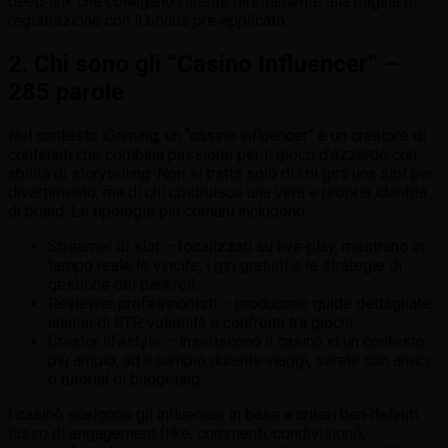
deep‑link che collegano l’utente direttamente alla pagina di
registrazione con il bonus pre‑applicato.
2. Chi sono gli “Casino Influencer” –
285 parole
Nel contesto iGaming, un “casino influencer” è un creatore di
contenuti che combina passione per il gioco d’azzardo con
abilità di storytelling. Non si tratta solo di chi gira una slot per
divertimento, ma di chi costruisce una vera e propria identità
di brand. Le tipologie più comuni includono:
Streamer di slot – focalizzati su live‑play, mostrano in
tempo reale le vincite, i giri gratuiti e le strategie di
gestione del bankroll.
Reviewer professionisti – producono guide dettagliate,
analisi di RTP, volatilità e confronti tra giochi.
Creator lifestyle – inseriscono il casinò in un contesto
più ampio, ad esempio durante viaggi, serate con amici
o tutorial di budgeting.
I casinò scelgono gli influencer in base a criteri ben definiti:
tasso di engagement (like, commenti, condivisioni),