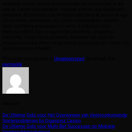
iniziando con un codice promozionale personalizzato e una
live su Twitch, monitorando i risultati tramite una dashboard
semplice. Ricordiamo che la responsabilità è al centro di ogni
promozione: avvertenze sul gioco responsabile, rispetto
delle normative e trasparenza verso il pubblico sono
imprescindibili. Con un approccio informato, creativo e
conforme, i Free Spins possono diventare non solo un
incentivo, ma una vera e propria leva di crescita per i nuovi siti
scommesse non AAMS.
This entry was posted in
Uncategorized
. Bookmark the
permalink
.
maxuser
De Ultieme Gids voor Het Overwinnen van Veelvoorkomende
Spelerproblemen bij Gigaspinz Casino
De Ultieme Gids voor Multi‑Bet Successen op Mobiele
Sportweddenschappen