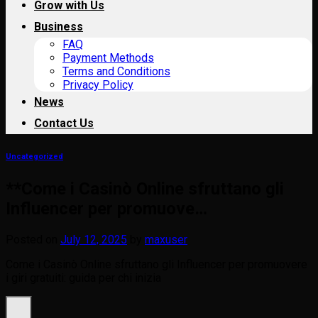
Grow with Us
Business
FAQ
Payment Methods
Terms and Conditions
Privacy Policy
News
Contact Us
Uncategorized
**Come i Casinò Online sfruttano gli
Influencer per promuove…
Posted on
July 12, 2025
by
maxuser
Come i Casinò Online sfruttano gli Influencer per promuovere
i giri gratuiti: guida per chi inizia