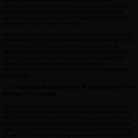
sempre più innovativi e a meccaniche di gioco che
mantengono alto il coinvolgimento. La crescita è alimentata
da due fattori principali: la facilità di accesso tramite app
mobile e la capacità dei casinò di offrire bonus sempre più
aggressivi, tra cui i famosi Free Spins.
Perché i casinò cercano nuove forme di acquisizione clienti?
Prima di tutto, il costo medio per acquisire un giocatore (CAC)
è aumentato del 15 % negli ultimi tre anni, rendendo le
campagne tradizionali meno efficienti. In secondo luogo, le
piattaforme di streaming hanno creato un “ecosistema di
fiducia” dove gli utenti preferiscono ascoltare le
raccomandazioni di un volto noto piuttosto che leggere una
landing page.
1.1. Le principali piattaforme di streaming e i loro
formati (150 parole)
Twitch rimane la piattaforma di riferimento per i live‑play di
slot, grazie a chat integrate e a un pubblico prevalentemente
maschile tra i 18 e i 34 anni. YouTube Live, invece, offre una
maggiore varietà di formati: dalle recensioni approfondite ai
video “highlight” di 10‑15 minuti, ideali per chi cerca contenuti
più curati. TikTok Live si distingue per la brevità: clip di 60‑90