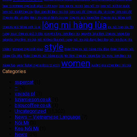
how to remove eyelash glue right way
keo noi mi momi
keo nối mi
keo nối mi hàn quốc
keo nối mi không cay
làm sao để lông mi dài
làm sao để lông mi dài và cong
làm sao để
lông mi dài và dày
lông mi giá sỉ bình dương
lông mi giả hàng lùa
lông mi giả tiếng anh
lông mi hàng lùa
lông mi giả tiếng anh là gì
mi nối bao lâu thì
rụng
mua lông mi giả ở đâu
nguyên liệu làm lông mi
nguyên liệu làm lông mi hàng lùa
nguyên liệu làm mi giả
nối mi bao lâu mới rụng
nối mi giữ được bao lâu
nối mi được lâu
style
không
remove eyelash glue
tháo lông mi nối bằng dầu dừa
tháo lông mi nối
bằng dầu ôliu
tháo lông mi nối bằng nước
tóc làm lông mi hàng lùa
tóc màu làm lông mi
women
hàng lùa
wear false eyelashes to work
xưởng gia công lông mi giả
Categories
supercat
(1)
–
(1)
vavada pl
(1)
lizjamieson.co.uk
(1)
bijoucoffee.co.uk
(1)
Uncategorized
(11,302)
News – Vietnamese Language
(7)
Nối Mi
(3)
Keo Nối Mi
(1)
News
(29)