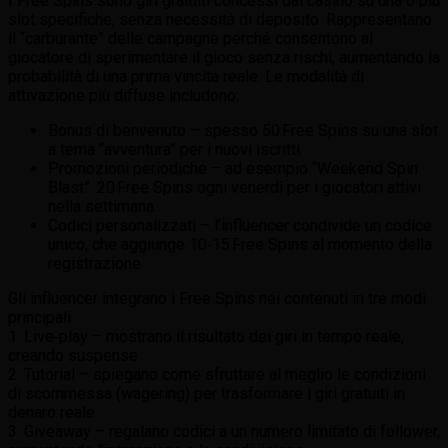
I Free Spins sono giri gratuiti concessi dal casinò su una o più
slot specifiche, senza necessità di deposito. Rappresentano
il “carburante” delle campagne perché consentono al
giocatore di sperimentare il gioco senza rischi, aumentando la
probabilità di una prima vincita reale. Le modalità di
attivazione più diffuse includono:
Bonus di benvenuto – spesso 50 Free Spins su una slot
a tema “avventura” per i nuovi iscritti.
Promozioni periodiche – ad esempio “Weekend Spin
Blast”: 20 Free Spins ogni venerdì per i giocatori attivi
nella settimana.
Codici personalizzati – l’influencer condivide un codice
unico, che aggiunge 10‑15 Free Spins al momento della
registrazione.
Gli influencer integrano i Free Spins nei contenuti in tre modi
principali:
1. Live‑play – mostrano il risultato dei giri in tempo reale,
creando suspense.
2. Tutorial – spiegano come sfruttare al meglio le condizioni
di scommessa (wagering) per trasformare i giri gratuiti in
denaro reale.
3. Giveaway – regalano codici a un numero limitato di follower,