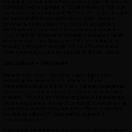
Secondo le previsioni di settore, il valore globale del mercato
iGaming dovrebbe superare i €150 miliardi entro il 2031, con
una crescita annua composta (CAGR) del 9 %. L’adozione di AI
per la personalizzazione dei bonus spingerà il tasso di
conversione medio sopra il 5 %, mentre l’integrazione di
AR/VR potrebbe aumentare il tempo medio di sessione di
15‑20 minuti. Gli influencer continueranno a essere il canale
più efficace per i Free Spins, soprattutto se combinati con
tecnologie emergenti come gli NFT, che offriranno nuove
forme di monetizzazione sia per i casinò che per i creator.
Conclusione – 190 parole
Abbiamo visto come i Free Spins siano il fulcro delle
partnership tra casinò online e influencer: offrono
un’esperienza di gioco a rischio zero, generano engagement
immediato e, se ben strutturati, si traducono in conversioni
misurabili. Per scegliere l’influencer giusto, è fondamentale
valutare engagement, demografia e capacità di raccontare una
storia attorno alla slot. Una partnership efficace segue fasi
ben definite, utilizza KPI trasparenti e strumenti di
tracciamento precisi.
Il lettore può ora sperimentare una piccola campagna, magari