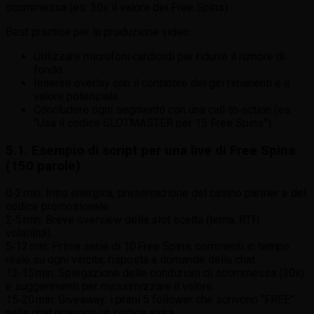
scommessa (es. 30x il valore dei Free Spins).
Best practice per la produzione video:
Utilizzare microfoni cardioidi per ridurre il rumore di
fondo.
Inserire overlay con il contatore dei giri rimanenti e il
valore potenziale.
Concludere ogni segmento con una call‑to‑action (es.
“Usa il codice SLOTMASTER per 15 Free Spins”).
5.1. Esempio di script per una live di Free Spins
(150 parole)
0‑2 min: Intro energica, presentazione del casinò partner e del
codice promozionale.
2‑5 min: Breve overview della slot scelta (tema, RTP,
volatilità).
5‑12 min: Prima serie di 10 Free Spins, commenti in tempo
reale su ogni vincita, risposta a domande della chat.
12‑15 min: Spiegazione delle condizioni di scommessa (30x)
e suggerimenti per massimizzare il valore.
15‑20 min: Giveaway: i primi 5 follower che scrivono “FREE”
nella chat ricevono un codice extra.