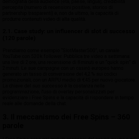
demografia della audience (età, paese, lingua), credibilità
percepita (numero di recensioni positive, storico di
partnership trasparenti) e, non da ultimo, la capacità di
produrre contenuti video di alta qualità.
2.1. Case study: un influencer di slot di successo
(120 parole)
Prendiamo come esempio “SlotMaster500”, un canale
YouTube con 520 k follower. Pubblica tre video a settimana:
una live di 2 ore, una recensione di 8 minuti e un “quick spin” di
2 minuti. Le sue campagne con un casinò europeo hanno
generato un tasso di conversione del 4,2 % sui codici
promozionali, con un ARPU medio di €45 per nuovo giocatore.
La chiave del suo successo è la costanza nella
programmazione, l’uso di overlay personalizzati per
evidenziare i Free Spins e la capacità di rispondere in tempo
reale alle domande della chat.
3. Il meccanismo dei Free Spins – 360
parole