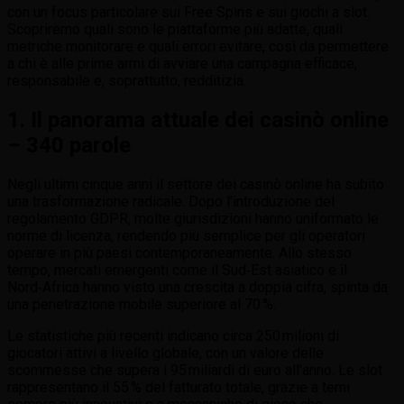
con un focus particolare sui Free Spins e sui giochi a slot.
Scopriremo quali sono le piattaforme più adatte, quali
metriche monitorare e quali errori evitare, così da permettere
a chi è alle prime armi di avviare una campagna efficace,
responsabile e, soprattutto, redditizia.
1. Il panorama attuale dei casinò online
– 340 parole
Negli ultimi cinque anni il settore dei casinò online ha subito
una trasformazione radicale. Dopo l’introduzione del
regolamento GDPR, molte giurisdizioni hanno uniformato le
norme di licenza, rendendo più semplice per gli operatori
operare in più paesi contemporaneamente. Allo stesso
tempo, mercati emergenti come il Sud‑Est asiatico e il
Nord‑Africa hanno visto una crescita a doppia cifra, spinta da
una penetrazione mobile superiore al 70 %.
Le statistiche più recenti indicano circa 250 milioni di
giocatori attivi a livello globale, con un valore delle
scommesse che supera i 95 miliardi di euro all’anno. Le slot
rappresentano il 55 % del fatturato totale, grazie a temi