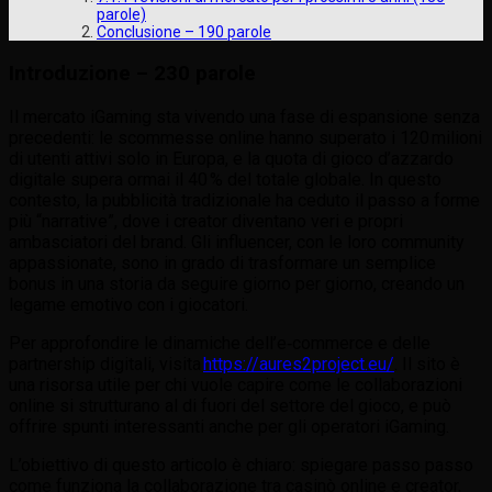
parole)
Conclusione – 190 parole
Introduzione – 230 parole
Il mercato iGaming sta vivendo una fase di espansione senza
precedenti: le scommesse online hanno superato i 120 milioni
di utenti attivi solo in Europa, e la quota di gioco d’azzardo
digitale supera ormai il 40 % del totale globale. In questo
contesto, la pubblicità tradizionale ha ceduto il passo a forme
più “narrative”, dove i creator diventano veri e propri
ambasciatori del brand. Gli influencer, con le loro community
appassionate, sono in grado di trasformare un semplice
bonus in una storia da seguire giorno per giorno, creando un
legame emotivo con i giocatori.
Per approfondire le dinamiche dell’e‑commerce e delle
partnership digitali, visita
https://aures2project.eu/
. Il sito è
una risorsa utile per chi vuole capire come le collaborazioni
online si strutturano al di fuori del settore del gioco, e può
offrire spunti interessanti anche per gli operatori iGaming.
L’obiettivo di questo articolo è chiaro: spiegare passo passo
come funziona la collaborazione tra casinò online e creator,