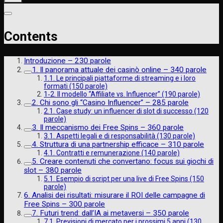
Contents
Introduzione – 230 parole
1. Il panorama attuale dei casinò online – 340 parole
1.1. Le principali piattaforme di streaming e i loro
formati (150 parole)
1‑2. Il modello “Affiliate vs. Influencer” (190 parole)
2. Chi sono gli “Casino Influencer” – 285 parole
2.1. Case study: un influencer di slot di successo (120
parole)
3. Il meccanismo dei Free Spins – 360 parole
3.1. Aspetti legali e di responsabilità (130 parole)
4. Struttura di una partnership efficace – 310 parole
4.1. Contratti e remunerazione (140 parole)
5. Creare contenuti che convertano: focus sui giochi di
slot – 380 parole
5.1. Esempio di script per una live di Free Spins (150
parole)
6. Analisi dei risultati: misurare il ROI delle campagne di
Free Spins – 300 parole
7. Futuri trend: dall’IA ai metaversi – 350 parole
7.1. Previsioni di mercato per i prossimi 5 anni (130