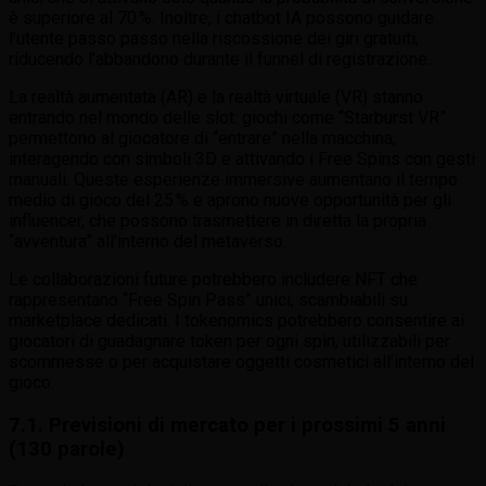
è superiore al 70 %. Inoltre, i chatbot IA possono guidare
l’utente passo passo nella riscossione dei giri gratuiti,
riducendo l’abbandono durante il funnel di registrazione.
La realtà aumentata (AR) e la realtà virtuale (VR) stanno
entrando nel mondo delle slot: giochi come “Starburst VR”
permettono al giocatore di “entrare” nella macchina,
interagendo con simboli 3D e attivando i Free Spins con gesti
manuali. Queste esperienze immersive aumentano il tempo
medio di gioco del 25 % e aprono nuove opportunità per gli
influencer, che possono trasmettere in diretta la propria
“avventura” all’interno del metaverso.
Le collaborazioni future potrebbero includere NFT che
rappresentano “Free Spin Pass” unici, scambiabili su
marketplace dedicati. I tokenomics potrebbero consentire ai
giocatori di guadagnare token per ogni spin, utilizzabili per
scommesse o per acquistare oggetti cosmetici all’interno del
gioco.
7.1. Previsioni di mercato per i prossimi 5 anni
(130 parole)