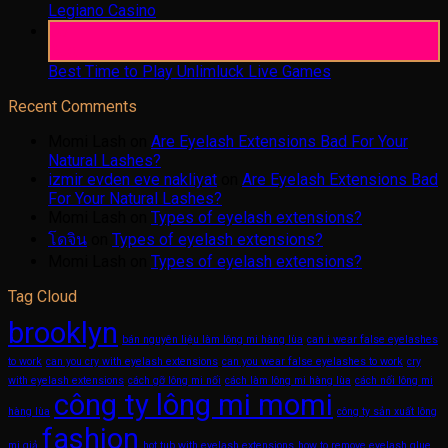
Legiano Casino
05
Aug
Best Time to Play Unlimluck Live Games
Recent Comments
Momi Lash
on
Are Eyelash Extensions Bad For Your
Natural Lashes?
izmir evden eve nakliyat
on
Are Eyelash Extensions Bad
For Your Natural Lashes?
Momi Lash
on
Types of eyelash extensions?
โดจิน
on
Types of eyelash extensions?
Momi Lash
on
Types of eyelash extensions?
Tag Cloud
brooklyn
bán nguyên liệu làm lông mi hàng lùa
can i wear false eyelashes
to work
can you cry with eyelash extensions
can you wear false eyelashes to work
cry
with eyelash extensions
cách gỡ lông mi nối
cách làm lông mi hàng lùa
cách nối lông mi
công ty lông mi momi
hàng lùa
công ty sản xuất lông
fashion
mi giả
hot tub with eyelash extensions
how to remove eyelash glue