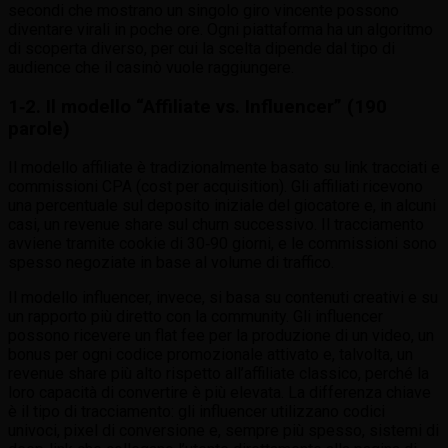
secondi che mostrano un singolo giro vincente possono
diventare virali in poche ore. Ogni piattaforma ha un algoritmo
di scoperta diverso, per cui la scelta dipende dal tipo di
audience che il casinò vuole raggiungere.
1‑2. Il modello “Affiliate vs. Influencer” (190
parole)
Il modello affiliate è tradizionalmente basato su link tracciati e
commissioni CPA (cost per acquisition). Gli affiliati ricevono
una percentuale sul deposito iniziale del giocatore e, in alcuni
casi, un revenue share sul churn successivo. Il tracciamento
avviene tramite cookie di 30‑90 giorni, e le commissioni sono
spesso negoziate in base al volume di traffico.
Il modello influencer, invece, si basa su contenuti creativi e su
un rapporto più diretto con la community. Gli influencer
possono ricevere un flat fee per la produzione di un video, un
bonus per ogni codice promozionale attivato e, talvolta, un
revenue share più alto rispetto all’affiliate classico, perché la
loro capacità di convertire è più elevata. La differenza chiave
è il tipo di tracciamento: gli influencer utilizzano codici
univoci, pixel di conversione e, sempre più spesso, sistemi di