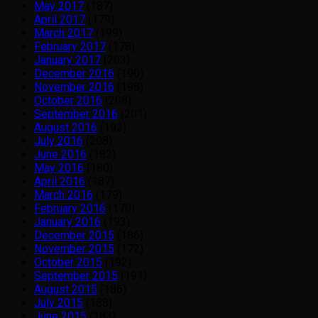
May 2017
(187)
April 2017
(179)
March 2017
(199)
February 2017
(178)
January 2017
(203)
December 2016
(190)
November 2016
(198)
October 2016
(208)
September 2016
(201)
August 2016
(192)
July 2016
(208)
June 2016
(182)
May 2016
(180)
April 2016
(187)
March 2016
(179)
February 2016
(170)
January 2016
(193)
December 2015
(186)
November 2015
(172)
October 2015
(192)
September 2015
(191)
August 2015
(186)
July 2015
(188)
June 2015
(183)