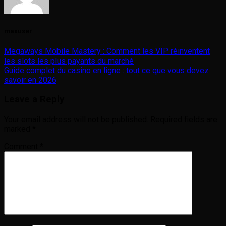
maxuser
Megaways Mobile Mastery : Comment les VIP réinventent
les slots les plus payants du marché
Guide complet du casino en ligne : tout ce que vous devez
savoir en 2026
Leave a Reply
Your email address will not be published.
Required fields are
marked
*
Comment
*