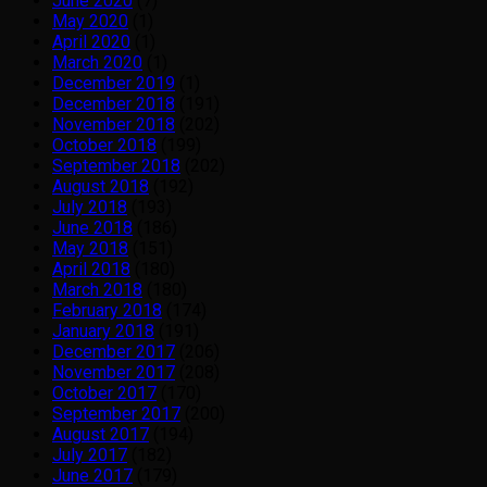
June 2020
(7)
May 2020
(1)
April 2020
(1)
March 2020
(1)
December 2019
(1)
December 2018
(191)
November 2018
(202)
October 2018
(199)
September 2018
(202)
August 2018
(192)
July 2018
(193)
June 2018
(186)
May 2018
(151)
April 2018
(180)
March 2018
(180)
February 2018
(174)
January 2018
(191)
December 2017
(206)
November 2017
(208)
October 2017
(170)
September 2017
(200)
August 2017
(194)
July 2017
(182)
June 2017
(179)