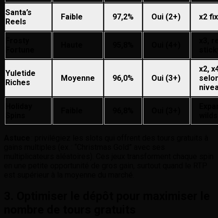
Santa’s
Faible
97,2%
Oui (2+)
x2 fi
Reels
Frosty
x3, r
Haute
95,8%
Oui (4+)
Fortune
stick
x2, x
Yuletide
Moyenne
96,0%
Oui (3+)
selo
Riches
nive
Holiday
Expa
Faible
96,8%
Oui (3+)
Spins
wilds
Astuce
: privilégiez les slots qui offrent des tours gratuits à
gains multiples (ex. : “Christmas Gold” avec ses
multiplicateurs aléatoires). Ces jeux transforment chaque spin
en une petite opportunité de gros gain, surtout quand le RTP
est supérieur à la moyenne du marché.
3. Optimiser le dépôt pour maximiser le
nombre de tours gratuits