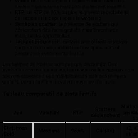
Volatilité
: faible = gains fréquents mais modestes,
élevée = gains rares mais potentiellement massifs.
RTP
: un RTP de 96 % ou plus augmente la probabilité
de récupérer le dépôt après le wagering.
Symboles scatter
: la présence de scatters qui
déclenchent des tours gratuits supplémentaires
multiplie les opportunités.
Jackpot progressif
: certains jeux offrent un jackpot
qui peut exploser pendant les free spins, surtout
pendant les événements festifs.
Les thèmes de Noël ne sont pas que décoratifs. Des
symboles comme les sapins, les rennes ou les cadeaux sont
souvent associés à des multiplicateurs ou à des re‑spins
gratuits, ce qui améliore la valeur moyenne d’un spin.
Tableau comparatif de slots festifs
Multipl
Scatters
Jeu
Volatilité
RTP
penda
déclenchent
sp
Christmas
x2, x
Moyenne
96,5%
Oui (3+)
Gold
aléat