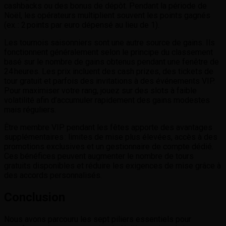
cashbacks ou des bonus de dépôt. Pendant la période de
Noël, les opérateurs multiplient souvent les points gagnés
(ex. : 2 points par euro dépensé au lieu de 1).
Les tournois saisonniers sont une autre source de gains. Ils
fonctionnent généralement selon le principe du classement
basé sur le nombre de gains obtenus pendant une fenêtre de
24 heures. Les prix incluent des cash prizes, des tickets de
tour gratuit et parfois des invitations à des événements VIP.
Pour maximiser votre rang, jouez sur des slots à faible
volatilité afin d’accumuler rapidement des gains modestes
mais réguliers.
Être membre VIP pendant les fêtes apporte des avantages
supplémentaires : limites de mise plus élevées, accès à des
promotions exclusives et un gestionnaire de compte dédié.
Ces bénéfices peuvent augmenter le nombre de tours
gratuits disponibles et réduire les exigences de mise grâce à
des accords personnalisés.
Conclusion
Nous avons parcouru les sept piliers essentiels pour