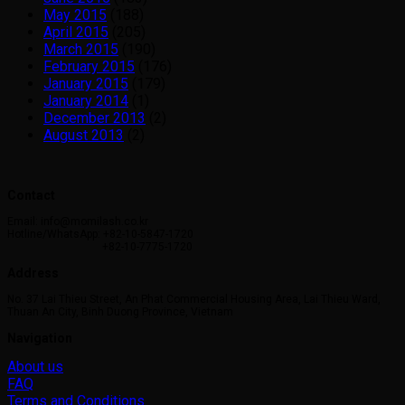
May 2015
(188)
April 2015
(205)
March 2015
(190)
February 2015
(176)
January 2015
(179)
January 2014
(1)
December 2013
(2)
August 2013
(2)
Contact
Email: info@momilash.co.kr
Hotline/WhatsApp: +82-10-5847-1720
+82-10-7775-1720
Address
No. 37 Lai Thieu Street, An Phat Commercial Housing Area, Lai Thieu Ward,
Thuan An City, Binh Duong Province, Vietnam
Navigation
About us
FAQ
Terms and Conditions