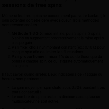
sessions de free spins
Même si les free spins ne consomment pas votre bankroll, le
gain potentiel doit être géré avec rigueur. Trois méthodes
sont recommandées :
Méthode 1‑3‑2‑6
: mise initiale, puis 3 spins, 2 spins,
6 spins en augmentant progressivement la mise après
chaque gain.
Pari fixe
: choisir un montant constant (ex. : 0,10 €) pour
chaque spin afin de limiter les fluctuations.
Pari proportionnel
: miser 1 % du solde théorique du
bonus à chaque spin, ce qui s’ajuste automatiquement
aux gains.
Il faut savoir quand arrêter. Deux indicateurs de « fatigue du
bonus » sont pertinents :
Le gain moyen par spin chute sous 0,30 € pendant trois
tours consécutifs.
Le nombre de spins restants diminue sans qu’aucun
multiplicateur ne soit activé.