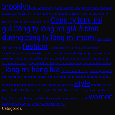
brooklyn
can i wear false eyelashes to work
can you wear false eyelashes
to work
cách gỡ lông mi nối
cách làm lông mi hàng lùa
cách làm lông mi rụng
cách nối
Công ty lông mi
lông mi hàng lùa
cách tháo lông mi nối
giả
Công ty lông mi giả ở bình
dương
công ty lông mi momi
công ty sản
fashion
xuất lông mi giả
Gia công lông mi giả
hot tub with eyelash
extensions
how to remove eyelash glue
how to remove eyelash glue right way
keo noi mi
momi
keo nối mi
keo nối mi hàn quốc
keo nối mi không cay
làm sao để lông mi dài
lông
mi giá sỉ bình dương
lông mi giả hàng lùa
lông mi giả tiếng anh
lông mi giả tiếng anh là
lông mi hàng lùa
gì
mi nối bao lâu thì rụng
mua lông mi giả ở
đâu
nguyên liệu làm lông mi
nguyên liệu làm mi giả
nối mi bao lâu mới rụng
nối mi giữ
style
được bao lâu
nối mi được lâu không
remove eyelash glue
tháo lông mi nối
bằng dầu dừa
tháo lông mi nối bằng dầu ôliu
tháo lông mi nối bằng nước
tóc làm lông mi
women
hàng lùa
tóc màu làm lông mi hàng lùa
wear false eyelashes to work
xưởng gia công lông mi
xưởng gia công lông mi giả
Categories