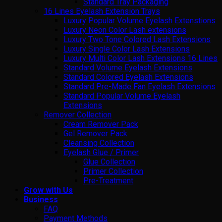
Standard Tray Packaging
16 Lines Eyelash Extension Trays
Luxury Popular Volume Eyelash Extenstions
Luxury Neon Color Lash extensions
Luxury Two Tone Colored Lash Extensions
Luxury Single Color Lash Extensions
Luxury Multi Color Lash Extensions 16 Lines
Standard Volume Eyelash Extensions
Standard Colored Eyelash Extensions
Standard Pre-Made Fan Eyelash Extensions
Standard Popular Volume Eyelash
Extensions
Remover Collection
Cream Remover Pack
Gel Remover Pack
Cleansing Collection
Eyelash Glue / Primer
Glue Collection
Primer Collection
Pre-Treatment
Grow with Us
Business
FAQ
Payment Methods