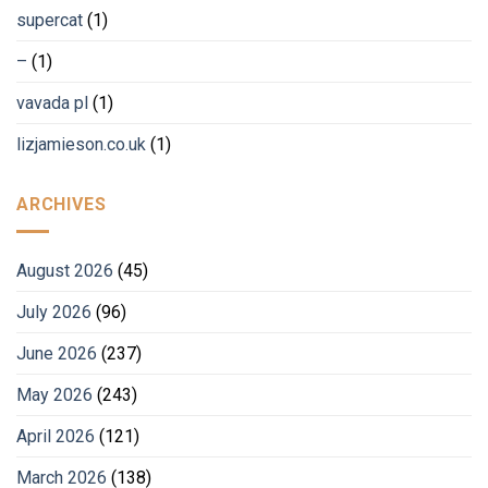
supercat
(1)
–
(1)
vavada pl
(1)
lizjamieson.co.uk
(1)
ARCHIVES
August 2026
(45)
July 2026
(96)
June 2026
(237)
May 2026
(243)
April 2026
(121)
March 2026
(138)