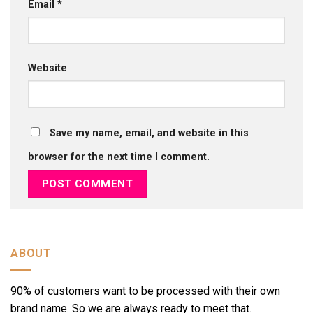
Email
*
Website
Save my name, email, and website in this
browser for the next time I comment.
ABOUT
90% of customers want to be processed with their own
brand name. So we are always ready to meet that.