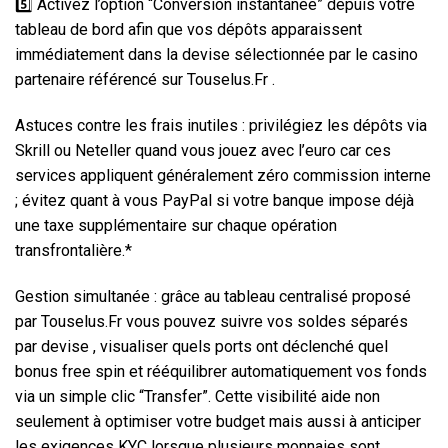
5️⃣ Activez l’option “Conversion instantanée” depuis votre
tableau de bord afin que vos dépôts apparaissent
immédiatement dans la devise sélectionnée par le casino
partenaire référencé sur Touselus.Fr .
Astuces contre les frais inutiles : privilégiez les dépôts via
Skrill ou Neteller quand vous jouez avec l’euro car ces
services appliquent généralement zéro commission interne
; évitez quant à vous PayPal si votre banque impose déjà
une taxe supplémentaire sur chaque opération
transfrontalière.*
Gestion simultanée​ : grâce au tableau centralisé proposé
par Touselus.Fr vous pouvez suivre vos soldes séparés
par devise , visualiser quels ports ont déclenché quel
bonus free spin et rééquilibrer automatiquement vos fonds
via un simple clic “Transfer”. Cette visibilité aide non
seulement à optimiser votre budget mais aussi à anticiper
les exigences KYC lorsque plusieurs monnaies sont