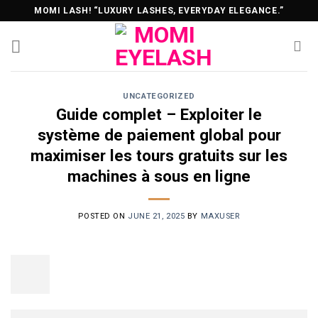
Skip
MOMI LASH! “LUXURY LASHES, EVERYDAY ELEGANCE.”
to
content
UNCATEGORIZED
Guide complet – Exploiter le
système de paiement global pour
maximiser les tours gratuits sur les
machines à sous en ligne
POSTED ON
JUNE 21, 2025
BY
MAXUSER