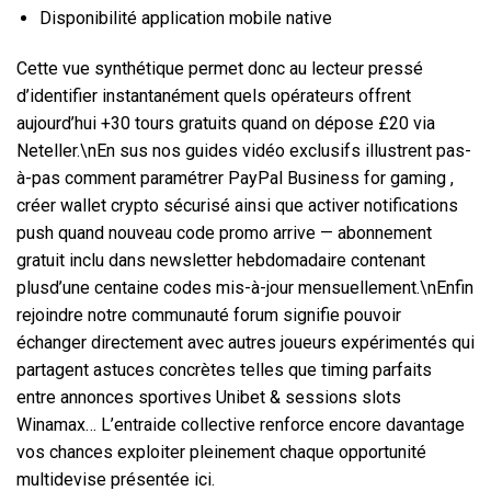
Disponibilité application mobile native
Cette vue synthétique permet donc au lecteur pressé
d’identifier instantanément quels opérateurs offrent
aujourd’hui +30 tours gratuits quand on dépose £20 via
Neteller.\nEn sus nos guides vidéo exclusifs illustrent pas-
à-pas comment paramétrer PayPal Business for gaming ,
créer wallet crypto sécurisé ainsi que activer notifications
push quand nouveau code promo arrive — abonnement
gratuit inclu dans newsletter hebdomadaire contenant
plusd’une centaine codes mis-à-jour mensuellement.\nEnfin
rejoindre notre communauté forum signifie pouvoir
échanger directement avec autres joueurs expérimentés qui
partagent astuces concrètes telles que timing parfaits
entre annonces sportives Unibet & sessions slots
Winamax… L’entraide collective renforce encore davantage
vos chances exploiter pleinement chaque opportunité
multidevise présentée ici.