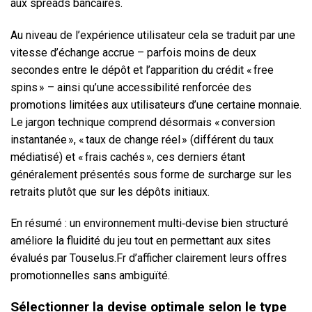
aux spreads bancaires.
Au niveau de l’expérience utilisateur cela se traduit par une
vitesse d’échange accrue – parfois moins de deux
secondes entre le dépôt et l’apparition du crédit « free
spins » – ainsi qu’une accessibilité renforcée des
promotions limitées aux utilisateurs d’une certaine monnaie.
Le jargon technique comprend désormais « conversion
instantanée », « taux de change réel » (différent du taux
médiatisé) et « frais cachés », ces derniers étant
généralement présentés sous forme de surcharge sur les
retraits plutôt que sur les dépôts initiaux.
En résumé : un environnement multi‑devise bien structuré
améliore la fluidité du jeu tout en permettant aux sites
évalués par Touselus.Fr d’afficher clairement leurs offres
promotionnelles sans ambiguïté.
Sélectionner la devise optimale selon le type