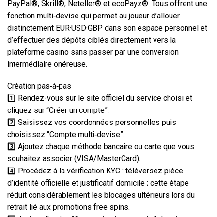
PayPal®, Skrill®, Neteller® et ecoPayz®. Tous offrent une
fonction multi‑devise qui permet au joueur d’allouer
distinctement EUR·USD·GBP dans son espace personnel et
d’effectuer des dépôts ciblés directement vers la
plateforme casino sans passer par une conversion
intermédiaire onéreuse.
Création pas‑à‑pas
1️⃣ Rendez-vous sur le site officiel du service choisi et
cliquez sur “Créer un compte”.
2️⃣ Saisissez vos coordonnées personnelles puis
choisissez “Compte multi‑devise”.
3️⃣ Ajoutez chaque méthode bancaire ou carte que vous
souhaitez associer (VISA/MasterCard).
4️⃣ Procédez à la vérification KYC : téléversez pièce
d’identité officielle et justificatif domicile ; cette étape
réduit considérablement les blocages ultérieurs lors du
retrait lié aux promotions free spins.