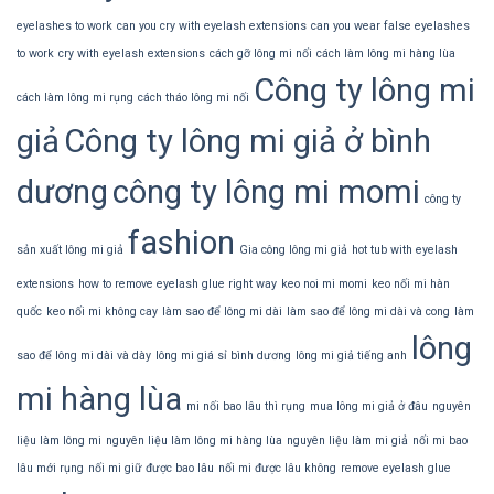
eyelashes to work
can you cry with eyelash extensions
can you wear false eyelashes
to work
cry with eyelash extensions
cách gỡ lông mi nối
cách làm lông mi hàng lùa
Công ty lông mi
cách làm lông mi rụng
cách tháo lông mi nối
giả
Công ty lông mi giả ở bình
dương
công ty lông mi momi
công ty
fashion
sản xuất lông mi giả
Gia công lông mi giả
hot tub with eyelash
extensions
how to remove eyelash glue right way
keo noi mi momi
keo nối mi hàn
quốc
keo nối mi không cay
làm sao để lông mi dài
làm sao để lông mi dài và cong
làm
lông
sao để lông mi dài và dày
lông mi giá sỉ bình dương
lông mi giả tiếng anh
mi hàng lùa
mi nối bao lâu thì rụng
mua lông mi giả ở đâu
nguyên
liệu làm lông mi
nguyên liệu làm lông mi hàng lùa
nguyên liệu làm mi giả
nối mi bao
lâu mới rụng
nối mi giữ được bao lâu
nối mi được lâu không
remove eyelash glue