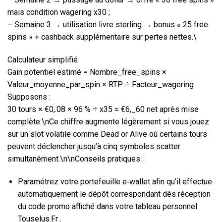
mais condition wagering x30 ;
– Semaine 3 → utilisation livre sterling → bonus « 25 free
spins » + cashback supplémentaire sur pertes nettes.\
Calculateur simplifié
Gain potentiel estimé = Nombre_free_spins ×
Valeur_moyenne_par_spin × RTP ÷ Facteur_wagering
Supposons :
30 tours × €0,.08 × 96 % ÷ x35 ≈ €6,_60 net après mise
complète.\nCe chiffre augmente légèrement si vous jouez
sur un slot volatile comme Dead or Alive où certains tours
peuvent déclencher jusqu’à cinq symboles scatter
simultanément.\n\nConseils pratiques :
Paramétrez votre portefeuille e‑wallet afin qu’il effectue
automatiquement le dépôt correspondant dès réception
du code promo affiché dans votre tableau personnel
Touselus.Fr .