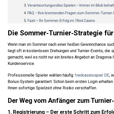
Verantwortungsvolles Spielen – Immer im Blick behal
FAQ – Ihre brennenden Fragen zum Sommer‑Turnier‑E
Fazit – Ihr Sommer‑Erfolg im 1Red Casino
Die Sommer‑Turnier‑Strategie für
Wenn man im Sommer nach einer heißen Gewinnchance sucht,
liegt oft in kostenlosen Drehungen und Turnier‑Events, die s
gemacht, weil es nicht nur ein breites Angebot an Dragonia
Kundenservice.
Professionelle Spieler wählen häufig
1redcasinospiel DE
, 
Bonus‑System garantiert. Schon beim ersten Login erhalten
Ihnen sofortige Spielzeit ohne Risiko verschaffen.
Der Weg vom Anfänger zum Turnier
1. Registrierung – Der erste Schritt zum Erfol