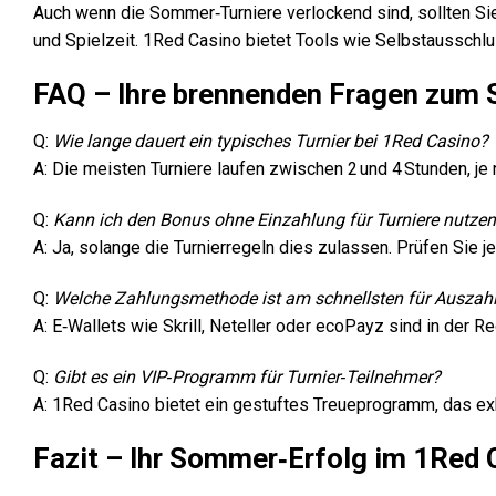
Auch wenn die Sommer‑Turniere verlockend sind, sollten Si
und Spielzeit. 1Red Casino bietet Tools wie Selbstausschluss
FAQ – Ihre brennenden Fragen zum 
Q:
Wie lange dauert ein typisches Turnier bei 1Red Casino?
A: Die meisten Turniere laufen zwischen 2 und 4 Stunden, je
Q:
Kann ich den Bonus ohne Einzahlung für Turniere nutze
A: Ja, solange die Turnierregeln dies zulassen. Prüfen Sie 
Q:
Welche Zahlungsmethode ist am schnellsten für Auszah
A: E‑Wallets wie Skrill, Neteller oder ecoPayz sind in der R
Q:
Gibt es ein VIP‑Programm für Turnier‑Teilnehmer?
A: 1Red Casino bietet ein gestuftes Treueprogramm, das exk
Fazit – Ihr Sommer‑Erfolg im 1Red 