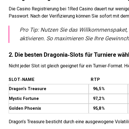
Die Casino Registrierung bei 1Red Casino dauert nur wenige
Passwort. Nach der Verifizierung können Sie sofort mit de
Pro Tip: Nutzen Sie das Willkommenspaket,
aktivieren. So maximieren Sie Ihre Gewinnch
2. Die besten Dragonia‑Slots für Turniere wäh
Nicht jeder Slot ist gleich geeignet für ein Turnier‑Format. Hi
SLOT‑NAME
RTP
Dragon’s Treasure
96,5 %
Mystic Fortune
97,2 %
Golden Phoenix
95,8 %
Dragon’s Treasure besticht durch eine ausgewogene Volatilitä