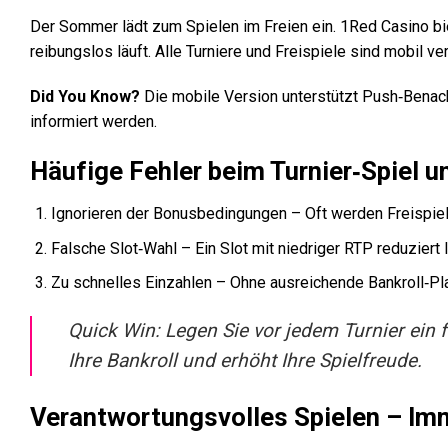
Der Sommer lädt zum Spielen im Freien ein. 1Red Casino b
reibungslos läuft. Alle Turniere und Freispiele sind mobil v
Did You Know?
Die mobile Version unterstützt Push‑Benach
informiert werden.
Häufige Fehler beim Turnier‑Spiel u
Ignorieren der Bonusbedingungen – Oft werden Freispiel
Falsche Slot‑Wahl – Ein Slot mit niedriger RTP reduziert
Zu schnelles Einzahlen – Ohne ausreichende Bankroll‑Pla
Quick Win: Legen Sie vor jedem Turnier ein f
Ihre Bankroll und erhöht Ihre Spielfreude.
Verantwortungsvolles Spielen – Imm