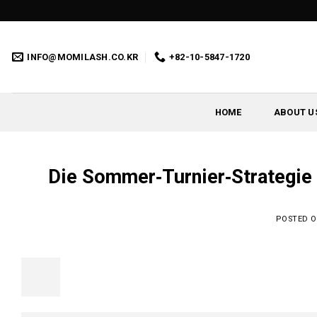
Skip
to
content
INFO@MOMILASH.CO.KR
+82-10-5847-1720
HOME
ABOUT U
Die Sommer‑Turnier‑Strategie 
POSTED 