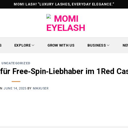
MOMI LASH! “LUXURY LASHES, EVERYDAY ELEGANCE.”
S
EXPLORE
GROW WITH US
BUSINESS
NE
UNCATEGORIZED
für Free‑Spin‑Liebhaber im 1Red Ca
ON
JUNE 14, 2025
BY
MAXUSER