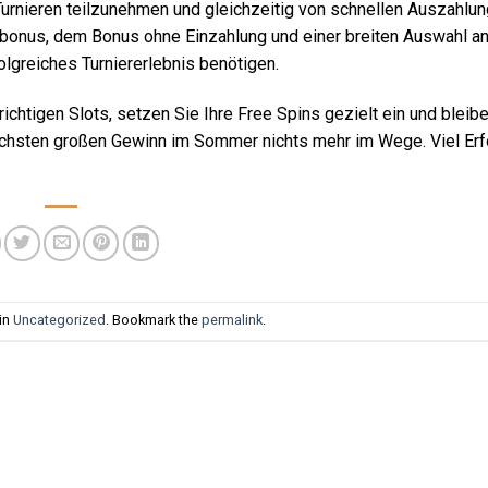
Turnieren teilzunehmen und gleichzeitig von schnellen Auszahlu
bonus, dem Bonus ohne Einzahlung und einer breiten Auswahl a
olgreiches Turniererlebnis benötigen.
ichtigen Slots, setzen Sie Ihre Free Spins gezielt ein und bleib
ächsten großen Gewinn im Sommer nichts mehr im Wege. Viel Erf
in
Uncategorized
. Bookmark the
permalink
.