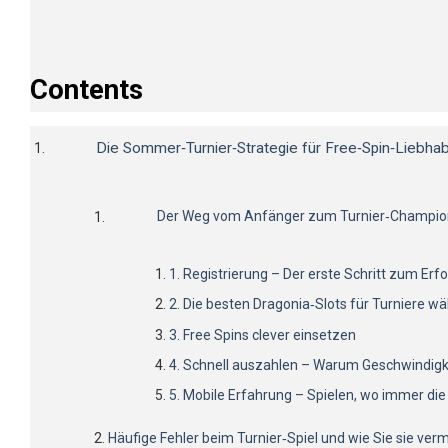
Contents
Die Sommer‑Turnier‑Strategie für Free‑Spin‑Liebha
Der Weg vom Anfänger zum Turnier‑Champio
1. Registrierung – Der erste Schritt zum Erfo
2. Die besten Dragonia‑Slots für Turniere w
3. Free Spins clever einsetzen
4. Schnell auszahlen – Warum Geschwindigke
5. Mobile Erfahrung – Spielen, wo immer die
Häufige Fehler beim Turnier‑Spiel und wie Sie sie ver