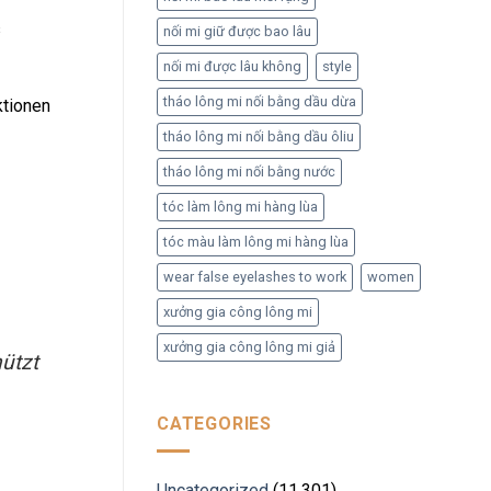
s
nối mi giữ được bao lâu
nối mi được lâu không
style
tháo lông mi nối bằng dầu dừa
ktionen
tháo lông mi nối bằng dầu ôliu
tháo lông mi nối bằng nước
tóc làm lông mi hàng lùa
tóc màu làm lông mi hàng lùa
wear false eyelashes to work
women
xưởng gia công lông mi
xưởng gia công lông mi giả
hützt
CATEGORIES
Uncategorized
(11,301)