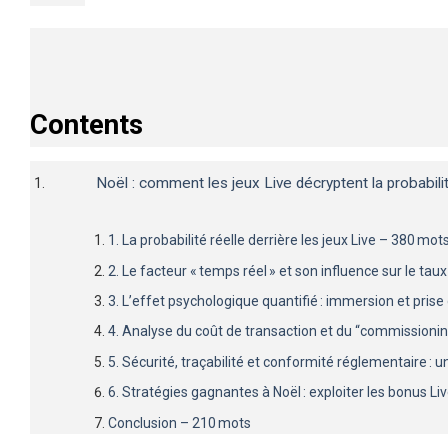
Contents
Noël : comment les jeux Live décryptent la probabili
1. La probabilité réelle derrière les jeux Live – 380 mot
2. Le facteur « temps réel » et son influence sur le ta
3. L’effet psychologique quantifié : immersion et pris
4. Analyse du coût de transaction et du “commissioni
5. Sécurité, traçabilité et conformité réglementaire :
6. Stratégies gagnantes à Noël : exploiter les bonus L
Conclusion – 210 mots