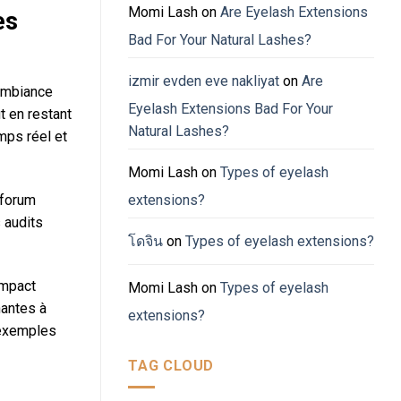
Momi Lash
on
Are Eyelash Extensions
es
Bad For Your Natural Lashes?
izmir evden eve nakliyat
on
Are
’ambiance
Eyelash Extensions Bad For Your
t en restant
Natural Lashes?
mps réel et
Momi Lash
on
Types of eyelash
extensions?
eforum
 audits
โดจิน
on
Types of eyelash extensions?
impact
Momi Lash
on
Types of eyelash
nantes à
extensions?
 exemples
TAG CLOUD