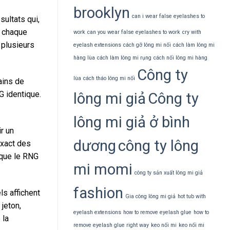
brooklyn
can i wear false eyelashes to
ultats qui,
r chaque
work
can you wear false eyelashes to work
cry with
r plusieurs
eyelash extensions
cách gỡ lông mi nối
cách làm lông mi
hàng lùa
cách làm lông mi rụng
cách nối lông mi hàng
Công ty
lùa
cách tháo lông mi nối
ains de
G identique.
lông mi giả
Công ty
lông mi giả ở bình
ir un
dương
công ty lông
exact des
 que le RNG
mi momi
công ty sản xuất lông mi giả
fashion
ls affichent
Gia công lông mi giả
hot tub with
 jeton,
eyelash extensions
how to remove eyelash glue
how to
 la
remove eyelash glue right way
keo nối mi
keo nối mi