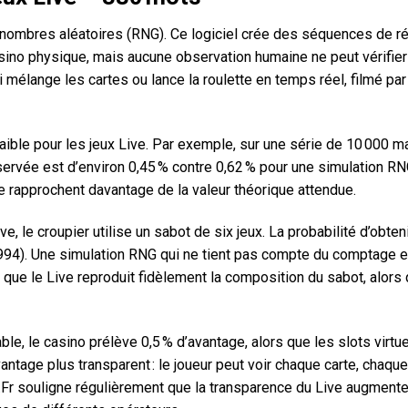
 nombres aléatoires (RNG). Ce logiciel crée des séquences de rés
casino physique, mais aucune observation humaine ne peut vérifie
qui mélange les cartes ou lance la roulette en temps réel, filmé pa
faible pour les jeux Live. Par exemple, sur une série de 10 000 m
servée est d’environ 0,45 % contre 0,62 % pour une simulation RN
se rapprochent davantage de la valeur théorique attendue.
, le croupier utilise un sabot de six jeux. La probabilité d’obten
8/994). Une simulation RNG qui ne tient pas compte du comptage 
 que le Live reproduit fidèlement la composition du sabot, alors
le, le casino prélève 0,5 % d’avantage, alors que les slots virtue
ntage plus transparent : le joueur peut voir chaque carte, chaque
r souligne régulièrement que la transparence du Live augmente