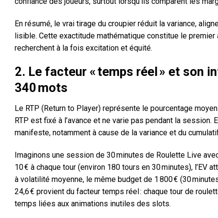
confiance des joueurs, surtout lorsqu’ils comparent les mar
En résumé, le vrai tirage du croupier réduit la variance, alig
lisible. Cette exactitude mathématique constitue le premier
recherchent à la fois excitation et équité.
2. Le facteur « temps réel » et son i
340 mots
Le RTP (Return to Player) représente le pourcentage moyen d’
RTP est fixé à l’avance et ne varie pas pendant la session. E
manifeste, notamment à cause de la variance et du cumulati
Imaginons une session de 30 minutes de Roulette Live avec u
10 € à chaque tour (environ 180 tours en 30 minutes), l’EV at
à volatilité moyenne, le même budget de 1 800 € (30 minutes 
24,6 € provient du facteur temps réel : chaque tour de roulett
temps liées aux animations inutiles des slots.