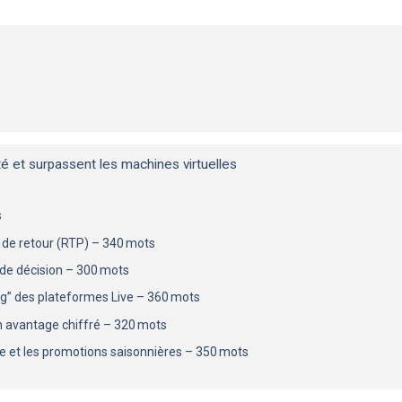
té et surpassent les machines virtuelles
s
ux de retour (RTP) – 340 mots
e de décision – 300 mots
ng” des plateformes Live – 360 mots
 un avantage chiffré – 320 mots
ive et les promotions saisonnières – 350 mots