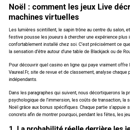
Noël : comment les jeux Live décr
machines virtuelles
Les lumières scintillent, le sapin trône au centre du salon, 
festive pousse les joueurs à chercher une expérience plus imme
confortablement installé chez soi. C’est précisément ce que 
la sensation d’être autour d’une table de Blackjack ou de Rou
Pour découvrir quel casino en ligne qui paye vraiment offr
Vaureal.Fr, site de revue et de classement, analyse chaque 
indépendants.
Dans les paragraphes qui suivent, nous décortiquerons la prob
psychologique de l’immersion, les coûts de transaction, la sé
Noël grâce aux bonus spécifiques. Chaque partie s’appuie
concrets afin de montrer pourquoi, pendant les fêtes, les j
1. La probabilité réelle derrière les