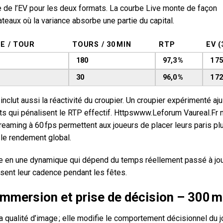
e de l’EV pour les deux formats. La courbe Live monte de façon
ateaux où la variance absorbe une partie du capital.
E / TOUR
TOURS / 30 MIN
RTP
EV (
180
97,3 %
1 75
30
96,0 %
1 72
 inclut aussi la réactivité du croupier. Un croupier expérimenté aju
rts qui pénalisent le RTP effectif. Httpswww.Leforum Vaureal.Fr 
reaming à 60 fps permettent aux joueurs de placer leurs paris pl
le rendement global.
que en une dynamique qui dépend du temps réellement passé à joue
sent leur cadence pendant les fêtes.
 immersion et prise de décision – 300 
 qualité d’image ; elle modifie le comportement décisionnel du j