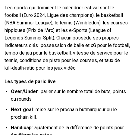
Les sports qui dominent le calendrier estival sont le
football (Euro 2024, Ligue des champions), le basketball
(NBA Summer League), le tennis (Wimbledon), les courses
hippiques (Prix de l’Arc) et les e‑Sports (League of
Legends Summer Split). Chacun possède ses propres
indicateurs clés : possession de balle et xG pour le football,
tempo de jeu pour le basketball, vitesse de service pour le
tennis, conditions de piste pour les courses, et taux de
kill‑death‑ratio pour les jeux vidéo.
Les types de paris live
Over/Under
: parier sur le nombre total de buts, points
ou rounds.
Next‑goal
: mise sur le prochain butmarqueur ou le
prochain kill.
Handicap
: ajustement de la différence de points pour