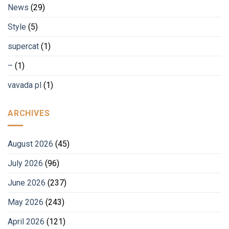
News
(29)
Style
(5)
supercat
(1)
–
(1)
vavada pl
(1)
ARCHIVES
August 2026
(45)
July 2026
(96)
June 2026
(237)
May 2026
(243)
April 2026
(121)