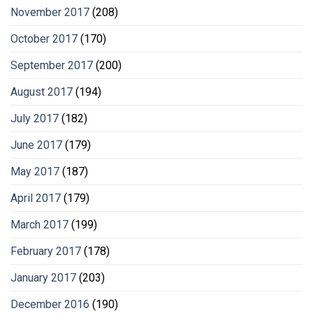
November 2017
(208)
October 2017
(170)
September 2017
(200)
August 2017
(194)
July 2017
(182)
June 2017
(179)
May 2017
(187)
April 2017
(179)
March 2017
(199)
February 2017
(178)
January 2017
(203)
December 2016
(190)