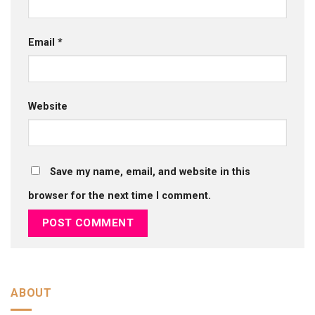
Email
*
Website
Save my name, email, and website in this
browser for the next time I comment.
ABOUT