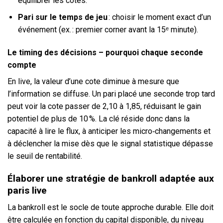
équilibrer les cotes.
Pari sur le temps de jeu
: choisir le moment exact d’un
événement (ex. : premier corner avant la 15ᵉ minute).
Le timing des décisions – pourquoi chaque seconde
compte
En live, la valeur d’une cote diminue à mesure que
l’information se diffuse. Un pari placé une seconde trop tard
peut voir la cote passer de 2,10 à 1,85, réduisant le gain
potentiel de plus de 10 %. La clé réside donc dans la
capacité à lire le flux, à anticiper les micro‑changements et
à déclencher la mise dès que le signal statistique dépasse
le seuil de rentabilité.
Élaborer une stratégie de bankroll adaptée aux
paris live
La bankroll est le socle de toute approche durable. Elle doit
être calculée en fonction du capital disponible, du niveau