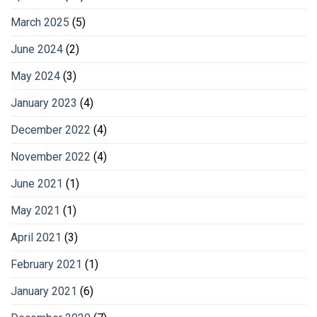
March 2025
(5)
June 2024
(2)
May 2024
(3)
January 2023
(4)
December 2022
(4)
November 2022
(4)
June 2021
(1)
May 2021
(1)
April 2021
(3)
February 2021
(1)
January 2021
(6)