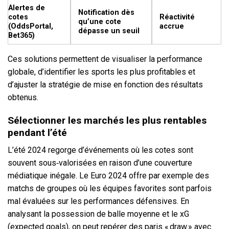
Alertes de
Notification dès
cotes
Réactivité
qu’une cote
(OddsPortal,
accrue
dépasse un seuil
Bet365)
Ces solutions permettent de visualiser la performance
globale, d’identifier les sports les plus profitables et
d’ajuster la stratégie de mise en fonction des résultats
obtenus.
Sélectionner les marchés les plus rentables
pendant l’été
L’été 2024 regorge d’événements où les cotes sont
souvent sous‑valorisées en raison d’une couverture
médiatique inégale. Le Euro 2024 offre par exemple des
matchs de groupes où les équipes favorites sont parfois
mal évaluées sur les performances défensives. En
analysant la possession de balle moyenne et le xG
(expected goals), on peut repérer des paris « draw » avec