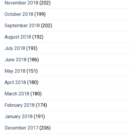
November 2018
(202)
October 2018
(199)
September 2018
(202)
August 2018
(192)
July 2018
(193)
June 2018
(186)
May 2018
(151)
April 2018
(180)
March 2018
(180)
February 2018
(174)
January 2018
(191)
December 2017
(206)