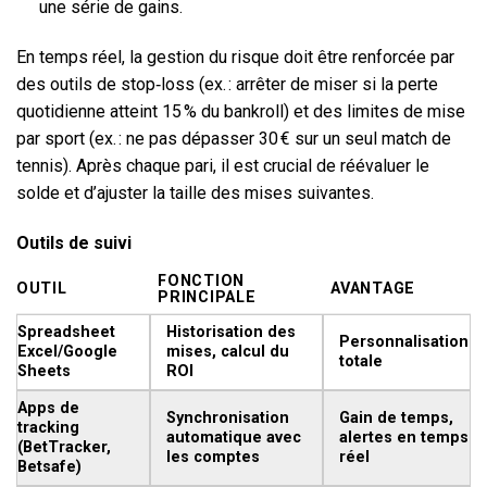
une série de gains.
En temps réel, la gestion du risque doit être renforcée par
des outils de stop‑loss (ex. : arrêter de miser si la perte
quotidienne atteint 15 % du bankroll) et des limites de mise
par sport (ex. : ne pas dépasser 30 € sur un seul match de
tennis). Après chaque pari, il est crucial de réévaluer le
solde et d’ajuster la taille des mises suivantes.
Outils de suivi
FONCTION
OUTIL
AVANTAGE
PRINCIPALE
Spreadsheet
Historisation des
Personnalisation
Excel/Google
mises, calcul du
totale
Sheets
ROI
Apps de
Synchronisation
Gain de temps,
tracking
automatique avec
alertes en temps
(BetTracker,
les comptes
réel
Betsafe)