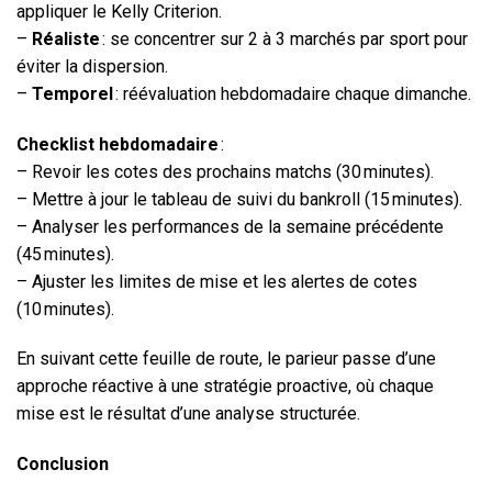
appliquer le Kelly Criterion.
–
Réaliste
: se concentrer sur 2 à 3 marchés par sport pour
éviter la dispersion.
–
Temporel
: réévaluation hebdomadaire chaque dimanche.
Checklist hebdomadaire
:
– Revoir les cotes des prochains matchs (30 minutes).
– Mettre à jour le tableau de suivi du bankroll (15 minutes).
– Analyser les performances de la semaine précédente
(45 minutes).
– Ajuster les limites de mise et les alertes de cotes
(10 minutes).
En suivant cette feuille de route, le parieur passe d’une
approche réactive à une stratégie proactive, où chaque
mise est le résultat d’une analyse structurée.
Conclusion