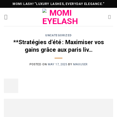
Skip
MOMI LASH! “LUXURY LASHES, EVERYDAY ELEGANCE.”
to
content
UNCATEGORIZED
**Stratégies d’été : Maximiser vos
gains grâce aux paris liv…
POSTED ON
MAY 17, 2025
BY
MAXUSER