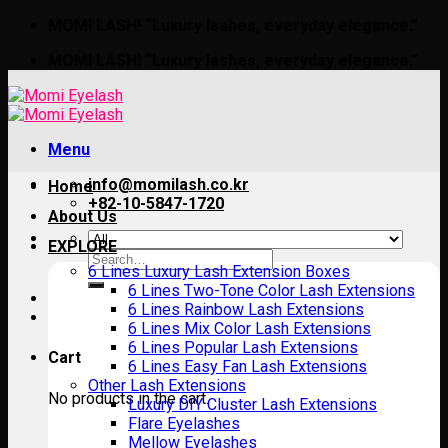
Skip
MOMI LASH! “Luxury lashes, everyday elegance.”
to
MOMI LASH! “Luxury lashes, everyday elegance.”
content
Menu
info@momilash.co.kr
Home
+82-10-5847-1720
About Us
EXPLORE
Search
6 Lines Luxury Lash Extension Boxes
for:
6 Lines Two-Tone Color Lash Extensions
6 Lines Rainbow Lash Extensions
6 Lines Mix Color Lash Extensions
6 Lines Popular Lash Extensions
Cart
6 Lines Easy Fan Lash Extensions
Other Lash Extensions
No products in the cart.
Luxury DIY Cluster Lash Extensions
Flare Eyelashes
Mellow Eyelashes