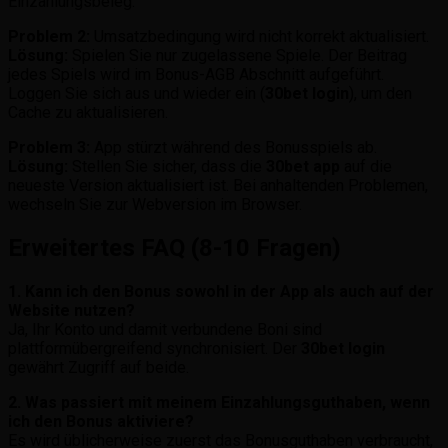
Einzahlungsbeleg.
Problem 2:
Umsatzbedingung wird nicht korrekt aktualisiert.
Lösung:
Spielen Sie nur zugelassene Spiele. Der Beitrag
jedes Spiels wird im Bonus-AGB Abschnitt aufgeführt.
Loggen Sie sich aus und wieder ein (
30bet login
), um den
Cache zu aktualisieren.
Problem 3:
App stürzt während des Bonusspiels ab.
Lösung:
Stellen Sie sicher, dass die
30bet app
auf die
neueste Version aktualisiert ist. Bei anhaltenden Problemen,
wechseln Sie zur Webversion im Browser.
Erweitertes FAQ (8-10 Fragen)
1. Kann ich den Bonus sowohl in der App als auch auf der
Website nutzen?
Ja, Ihr Konto und damit verbundene Boni sind
plattformübergreifend synchronisiert. Der
30bet login
gewährt Zugriff auf beide.
2. Was passiert mit meinem Einzahlungsguthaben, wenn
ich den Bonus aktiviere?
Es wird üblicherweise zuerst das Bonusguthaben verbraucht,