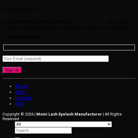
Customer Service
Contact/WhatsApp: +82-10-5847-1720
+82-10-7775-
1720
Email: info@momilash.co.kr
Hours: Mon-Sat 07:30 am - 16:30 pm
Join our newsletter
About
Blog
Contact
FAQ
Copyright © 2026 |
Momi Lash Eyelash Manufacturer
| All Rights
Reserved
Search
for: