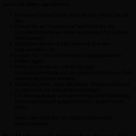
auch in der
30bet app
identisch:
Navigieren Sie zur 30bet Website oder öffnen Sie die
App.
Klicken Sie auf „Registrieren“ und füllen Sie das
Formular mit korrekten Daten aus (kritisch für spätere
Verifizierung).
Bestätigen Sie Ihre E-Mail-Adresse über den
zugesendeten Link.
Loggen Sie sich mit Ihren neuen Zugangsdaten ein
(
30bet login
).
Gehen Sie zur Kasse, wählen Sie eine
Einzahlungsmethode und den gewünschten Bonus (falls
mehrere angeboten werden).
Stellen Sie sicher, dass das Bonus-Checkbox aktiviert
ist, bevor Sie die Transaktion bestätigen.
Der Bonusguthaben wird nach erfolgreicher Einzahlung
sofort oder manuell gutgeschrieben – prüfen Sie Ihr
Konto.
Video: Übersicht über die 30bet Plattform und
Bonus-Features.