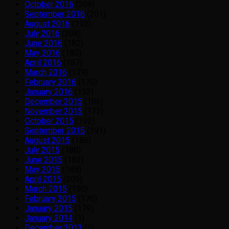
October 2016
(208)
September 2016
(201)
August 2016
(192)
July 2016
(208)
June 2016
(182)
May 2016
(180)
April 2016
(187)
March 2016
(179)
February 2016
(170)
January 2016
(193)
December 2015
(186)
November 2015
(172)
October 2015
(192)
September 2015
(191)
August 2015
(186)
July 2015
(188)
June 2015
(183)
May 2015
(188)
April 2015
(205)
March 2015
(190)
February 2015
(176)
January 2015
(179)
January 2014
(1)
December 2013
(2)