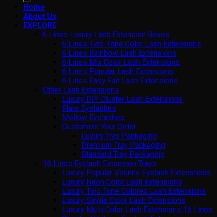
Home
About Us
EXPLORE
6 Lines Luxury Lash Extension Boxes
6 Lines Two-Tone Color Lash Extensions
6 Lines Rainbow Lash Extensions
6 Lines Mix Color Lash Extensions
6 Lines Popular Lash Extensions
6 Lines Easy Fan Lash Extensions
Other Lash Extensions
Luxury DIY Cluster Lash Extensions
Flare Eyelashes
Mellow Eyelashes
Customize Your Order
Luxury Tray Packaging
Premium Tray Packaging
Standard Tray Packaging
16 Lines Eyelash Extension Trays
Luxury Popular Volume Eyelash Extenstions
Luxury Neon Color Lash extensions
Luxury Two Tone Colored Lash Extensions
Luxury Single Color Lash Extensions
Luxury Multi Color Lash Extensions 16 Lines