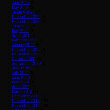
June 2024
(2)
May 2024
(3)
January 2023
(4)
December 2022
(4)
November 2022
(4)
June 2021
(1)
May 2021
(1)
April 2021
(3)
February 2021
(1)
January 2021
(6)
December 2020
(7)
November 2020
(3)
October 2020
(6)
September 2020
(3)
August 2020
(2)
July 2020
(5)
June 2020
(7)
May 2020
(1)
April 2020
(1)
March 2020
(1)
December 2019
(1)
December 2018
(191)
November 2018
(202)