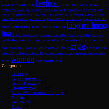
fashion
công ty sản xuất lông mi giả
Gia công lông mi giả
hot tub with
eyelash extensions
how to remove eyelash glue
how to remove eyelash glue right way
keo noi mi momi
keo nối mi
keo nối mi hàn quốc
keo nối mi không cay
làm sao để lông
mi dài
làm sao để lông mi dài và cong
làm sao để lông mi dài và dày
lông mi giá sỉ bình
lông mi hàng
dương
lông mi giả hàng lùa
lông mi giả tiếng anh là gì
lùa
mi nối bao lâu thì rụng
mua lông mi giả ở đâu
nguyên liệu làm lông mi
nguyên
liệu làm lông mi hàng lùa
nguyên liệu làm mi giả
nối mi bao lâu mới rụng
nối mi giữ
style
được bao lâu
nối mi được lâu không
remove eyelash glue
tháo lông mi nối
bằng nước
tóc làm lông mi hàng lùa
tóc màu làm lông mi hàng lùa
wear false eyelashes
women
to work
xưởng gia công lông mi
Categories
vavada pl
(1)
lizjamieson.co.uk
(1)
bijoucoffee.co.uk
(1)
Uncategorized
(11,302)
News – Vietnamese Language
(7)
Nối Mi
(3)
Keo Nối Mi
(1)
News
(29)