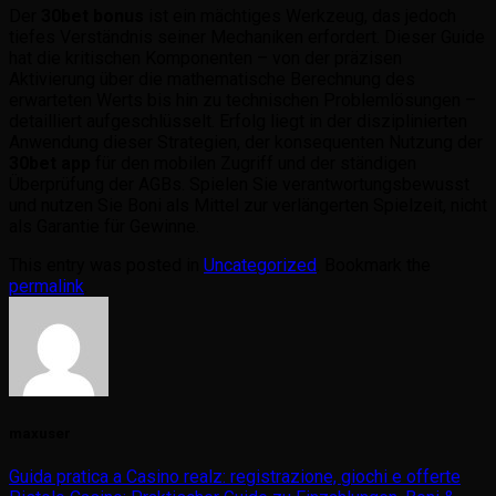
Der
30bet bonus
ist ein mächtiges Werkzeug, das jedoch
tiefes Verständnis seiner Mechaniken erfordert. Dieser Guide
hat die kritischen Komponenten – von der präzisen
Aktivierung über die mathematische Berechnung des
erwarteten Werts bis hin zu technischen Problemlösungen –
detailliert aufgeschlüsselt. Erfolg liegt in der disziplinierten
Anwendung dieser Strategien, der konsequenten Nutzung der
30bet app
für den mobilen Zugriff und der ständigen
Überprüfung der AGBs. Spielen Sie verantwortungsbewusst
und nutzen Sie Boni als Mittel zur verlängerten Spielzeit, nicht
als Garantie für Gewinne.
This entry was posted in
Uncategorized
. Bookmark the
permalink
.
maxuser
Guida pratica a Casino realz: registrazione, giochi e offerte