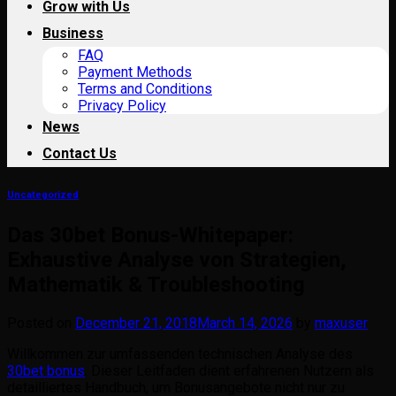
Grow with Us
Business
FAQ
Payment Methods
Terms and Conditions
Privacy Policy
News
Contact Us
Uncategorized
Das 30bet Bonus-Whitepaper:
Exhaustive Analyse von Strategien,
Mathematik & Troubleshooting
Posted on
December 21, 2018
March 14, 2026
by
maxuser
Willkommen zur umfassenden technischen Analyse des
30bet bonus
. Dieser Leitfaden dient erfahrenen Nutzern als
detailliertes Handbuch, um Bonusangebote nicht nur zu