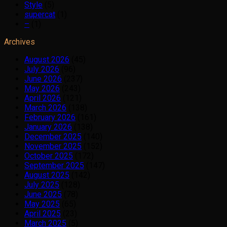
Style
(5)
supercat
(1)
–
(1)
Archives
August 2026
(45)
July 2026
(96)
June 2026
(237)
May 2026
(243)
April 2026
(121)
March 2026
(138)
February 2026
(161)
January 2026
(138)
December 2025
(140)
November 2025
(152)
October 2025
(172)
September 2025
(147)
August 2025
(142)
July 2025
(128)
June 2025
(78)
May 2025
(65)
April 2025
(23)
March 2025
(5)