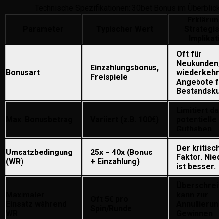
Technische Spezifikationen: 30bet Bonus im Überblic
Erklärun
Parameter
Typischer Wert
Strategi
Implikat
Oft für
Neukunden
Einzahlungsbonus,
Bonusart
wiederkeh
Freispiele
Angebote f
Bestandsku
Limitiert d
Max. Bonusbetrag
Variiert (z.B. 100€)
potentielle
Guthaben.
Der kritisc
Umsatzbedingung
25x – 40x (Bonus
Faktor. Nie
(WR)
+ Einzahlung)
ist besser.
Überschrei
Maximaler
kann zur
Oft 5€ pro
Einsatz während
Annullieru
Spin/Runde
WR
Gewinnen