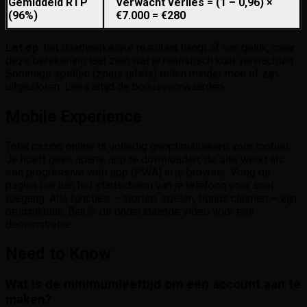
Gemiddeld RTP
Verwacht verlies = (1 – 0,96) ×
(96%)
€7.000 = €280
Let op:
het daadwerkelijke resultaat hangt af van geluk, maar
deze berekening laat zien wat je realistisch kunt verwachten.
Sommige spellen (zoals tafels) tellen minder mee of zijn
uitgesloten. Lees altijd de bonusvoorwaarden.
Mobile Experience
Total casino online is volledig geoptimaliseerd voor mobiel.
Je hoeft geen aparte app te downloaden; de site werkt als
een progressive web app (PWA) in je browser. Voeg de
pagina toe aan het startscherm van je telefoon voor snel
toegang. Alle functies – storten, spelen, bonus claimen – zijn
beschikbaar. Bekijk de onderstaande video voor een
demonstratie:
Need to Know
Wat is de minimumleeftijd om een account aan te
maken?