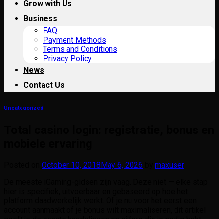
Grow with Us
Business
FAQ
Payment Methods
Terms and Conditions
Privacy Policy
News
Contact Us
Uncategorized
Total casino login: registratie, bonus en
mobiele ervaring
Posted on
October 10, 2018
May 6, 2026
by
maxuser
De meeste iGaming-gidsen zijn vaag. Deze niet — elke stap
hier is specifiek, uitvoerbaar en gebaseerd op hoe het
platform daadwerkelijk werkt. Of je nu voor het eerst een
account aanmaakt of je bonus wilt maximaliseren, dit artikel