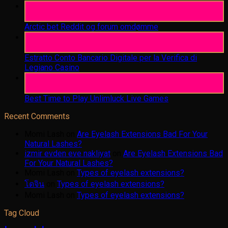
06
Aug
Arctic bet Reddit og forum omdømme
06
Aug
Estratto Conto Bancario Digitale per la Verifica di
Legiano Casino
05
Aug
Best Time to Play Unlimluck Live Games
Recent Comments
Momi Lash
on
Are Eyelash Extensions Bad For Your
Natural Lashes?
izmir evden eve nakliyat
on
Are Eyelash Extensions Bad
For Your Natural Lashes?
Momi Lash
on
Types of eyelash extensions?
โดจิน
on
Types of eyelash extensions?
Momi Lash
on
Types of eyelash extensions?
Tag Cloud