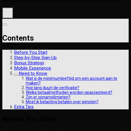
geeft je de exacte handelingen en cijfers die je nodig hebt.
Contents
Before You Start
Step-by-Step Sign-Up
Bonus Strategy
Mobile Experience
Need to Know
Wat is de minimumleeftijd om een account aan te
maken?
Hoe lang duurt de verificatie?
Welke betaalmethoden worden geaccepteerd?
Zijn er opnamelimieten?
Moet ik belasting betalen over winsten?
Extra Tips
Before You Start