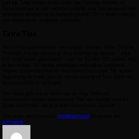
Let op:
Total casino werkt onder een Curaçao‑licentie. In
Nederland ben je zelf verantwoordelijk voor het aangeven van
eventuele winsten bij de belastingdienst. Dit is anders dan bij
een Nederlands vergunde aanbieder.
Extra Tips
Het VIP‑programma kent vier niveaus: Bronze, Silver, Gold en
Platinum. Punten verdien je door inzetten op spellen – elke
€10 inzet levert gemiddeld 1 punt op. Bij elke 500 punten stijg
je een niveau. VIP‑leden ontvangen wekelijkse cashback,
hogere opnamelimieten en exclusieve bonussen. Tip: speel
regelmatig en maak gebruik van de dagelijkse free spins om
je puntensaldo te verhogen.
Met deze gids kun je direct aan de slag. Onthoud:
verantwoord spelen staat voorop. Stel een budget vast en
speel nooit meer dan je je kunt veroorloven. Succes!
This entry was posted in
Uncategorized
. Bookmark the
permalink
.