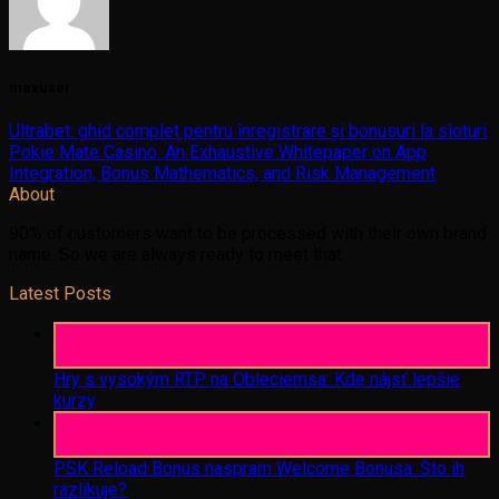
maxuser
Ultrabet: ghid complet pentru înregistrare și bonusuri la sloturi
Pokie Mate Casino: An Exhaustive Whitepaper on App
Integration, Bonus Mathematics, and Risk Management
About
90% of customers want to be processed with their own brand
name. So we are always ready to meet that.
Latest Posts
06
Aug
Hry s vysokým RTP na Obleciemsa: Kde nájsť lepšie
kurzy
06
Aug
PSK Reload Bonus naspram Welcome Bonusa: Što ih
razlikuje?