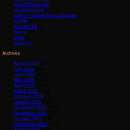
bijoucoffee.co.uk
(1)
Uncategorized
(11,302)
News – Vietnamese Language
(7)
Nối Mi
(3)
Keo Nối Mi
(1)
News
(29)
Style
(5)
supercat
(1)
Archives
August 2026
(45)
July 2026
(96)
June 2026
(237)
May 2026
(243)
April 2026
(121)
March 2026
(138)
February 2026
(161)
January 2026
(138)
December 2025
(140)
November 2025
(152)
October 2025
(172)
September 2025
(147)
August 2025
(142)