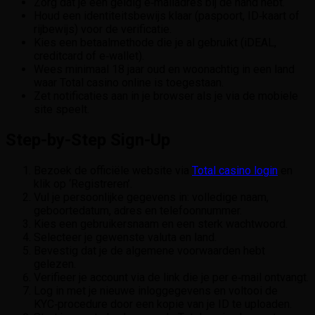
Zorg dat je een geldig e‑mailadres bij de hand hebt.
Houd een identiteitsbewijs klaar (paspoort, ID‑kaart of
rijbewijs) voor de verificatie.
Kies een betaalmethode die je al gebruikt (iDEAL,
creditcard of e‑wallet).
Wees minimaal 18 jaar oud en woonachtig in een land
waar Total casino online is toegestaan.
Zet notificaties aan in je browser als je via de mobiele
site speelt.
Step-by-Step Sign-Up
Bezoek de officiële website via
Total casino login
en
klik op ‘Registreren’.
Vul je persoonlijke gegevens in: volledige naam,
geboortedatum, adres en telefoonnummer.
Kies een gebruikersnaam en een sterk wachtwoord.
Selecteer je gewenste valuta en land.
Bevestig dat je de algemene voorwaarden hebt
gelezen.
Verifieer je account via de link die je per e‑mail ontvangt.
Log in met je nieuwe inloggegevens en voltooi de
KYC‑procedure door een kopie van je ID te uploaden.