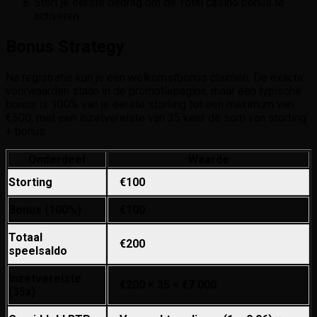
Stort je eerste bedrag om de Total casino bonus te
activeren.
Bonus Strategy
Na registratie kun je een welkomstbonus claimen. De exacte
voorwaarden staan in de promotiepagina, maar een typische
bonus is 100% van je eerste storting tot een maximum van
€500, met een inzetvereiste van 35 keer de som van storting
+ bonus.
Onderdeel
Waarde
Storting
€100
Bonus (100%)
€100
Totaal
€200
speelsaldo
Inzetvereiste
€200 × 35 = €7.000
(35x)