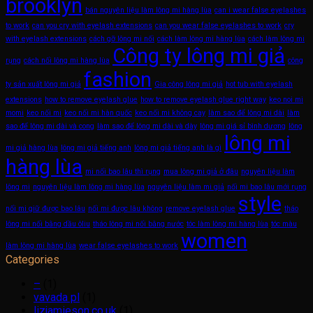
brooklyn
bán nguyên liệu làm lông mi hàng lùa
can i wear false eyelashes
to work
can you cry with eyelash extensions
can you wear false eyelashes to work
cry
with eyelash extensions
cách gỡ lông mi nối
cách làm lông mi hàng lùa
cách làm lông mi
Công ty lông mi giả
rụng
cách nối lông mi hàng lùa
công
fashion
ty sản xuất lông mi giả
Gia công lông mi giả
hot tub with eyelash
extensions
how to remove eyelash glue
how to remove eyelash glue right way
keo noi mi
momi
keo nối mi
keo nối mi hàn quốc
keo nối mi không cay
làm sao để lông mi dài
làm
sao để lông mi dài và cong
làm sao để lông mi dài và dày
lông mi giá sỉ bình dương
lông
lông mi
mi giả hàng lùa
lông mi giả tiếng anh
lông mi giả tiếng anh là gì
hàng lùa
mi nối bao lâu thì rụng
mua lông mi giả ở đâu
nguyên liệu làm
lông mi
nguyên liệu làm lông mi hàng lùa
nguyên liệu làm mi giả
nối mi bao lâu mới rụng
style
nối mi giữ được bao lâu
nối mi được lâu không
remove eyelash glue
tháo
lông mi nối bằng dầu ôliu
tháo lông mi nối bằng nước
tóc làm lông mi hàng lùa
tóc màu
women
làm lông mi hàng lùa
wear false eyelashes to work
Categories
–
(1)
vavada pl
(1)
lizjamieson.co.uk
(1)