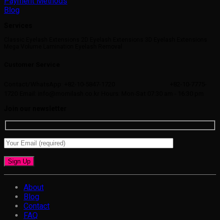
Payment Methods
Blog
Services
Classic Eyelash Extensions 2D Eyelash Extensions 3D Eyelash Extensions
Mega Volume Lamination Eyelash Removal
Customer Service
Contact/WhatsApp: +82-10-5847-1720
+82-10-7775-
1720
Email: info@momilash.co.kr
Hours: Mon-Sat 07:30 am - 16:30 pm
Join our newsletter
About
Blog
Contact
FAQ