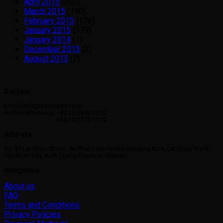
April 2015
(205)
March 2015
(190)
February 2015
(176)
January 2015
(179)
January 2014
(1)
December 2013
(2)
August 2013
(2)
Contact
Email: info@momilash.co.kr
Hotline/WhatsApp: +82-10-5847-1720
+82-10-7775-1720
Address
No. 37 Lai Thieu Street, An Phat Commercial Housing Area, Lai Thieu Ward,
Thuan An City, Binh Duong Province, Vietnam
Navigation
About us
FAQ
Terms and Conditions
Privacy Policies