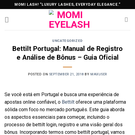
Skip
MOMI LASH! “LUXURY LASHES, EVERYDAY ELEGANCE.”
to
content
UNCATEGORIZED
Bettilt Portugal: Manual de Registro
e Análise de Bônus – Guia Oficial
POSTED ON
SEPTEMBER 21, 2018
BY
MAXUSER
Se você está em Portugal e busca uma experiência de
apostas online confiável, o
Bettilt
oferece uma plataforma
sólida com foco no mercado português. Este guia aborda
os aspectos essenciais para começar, incluindo o
processo de bettilt login, registro e uma visão geral dos
bônus. Incorporando termos como bettilt portugal, vamos