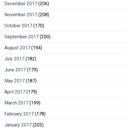
December 2017
(206)
November 2017
(208)
October 2017
(170)
September 2017
(200)
August 2017
(194)
July 2017
(182)
June 2017
(179)
May 2017
(187)
April 2017
(179)
March 2017
(199)
February 2017
(178)
January 2017
(203)