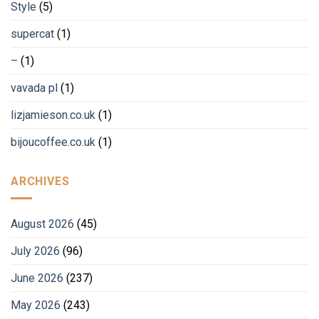
Style
(5)
supercat
(1)
–
(1)
vavada pl
(1)
lizjamieson.co.uk
(1)
bijoucoffee.co.uk
(1)
ARCHIVES
August 2026
(45)
July 2026
(96)
June 2026
(237)
May 2026
(243)