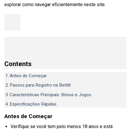
explorar como navegar eficientemente neste site.
Contents
Antes de Começar
Passos para Registro na Bettilt
Características Principais: Bônus e Jogos
Especificações Rápidas
Antes de Começar
Verifique se você tem pelo menos 18 anos e está