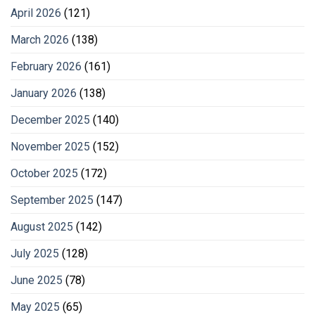
April 2026
(121)
March 2026
(138)
February 2026
(161)
January 2026
(138)
December 2025
(140)
November 2025
(152)
October 2025
(172)
September 2025
(147)
August 2025
(142)
July 2025
(128)
June 2025
(78)
May 2025
(65)