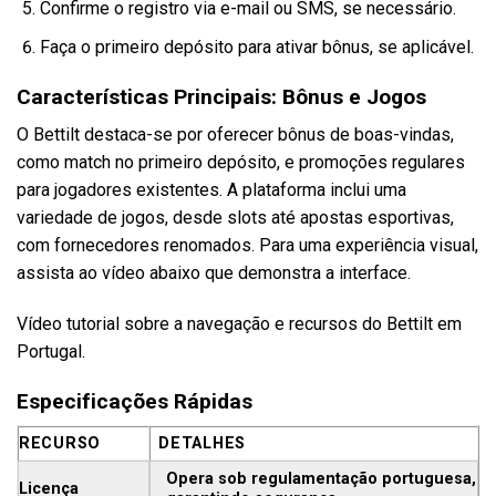
Confirme o registro via e-mail ou SMS, se necessário.
Faça o primeiro depósito para ativar bônus, se aplicável.
Características Principais: Bônus e Jogos
O Bettilt destaca-se por oferecer bônus de boas-vindas,
como match no primeiro depósito, e promoções regulares
para jogadores existentes. A plataforma inclui uma
variedade de jogos, desde slots até apostas esportivas,
com fornecedores renomados. Para uma experiência visual,
assista ao vídeo abaixo que demonstra a interface.
Vídeo tutorial sobre a navegação e recursos do Bettilt em
Portugal.
Especificações Rápidas
RECURSO
DETALHES
Opera sob regulamentação portuguesa,
Licença