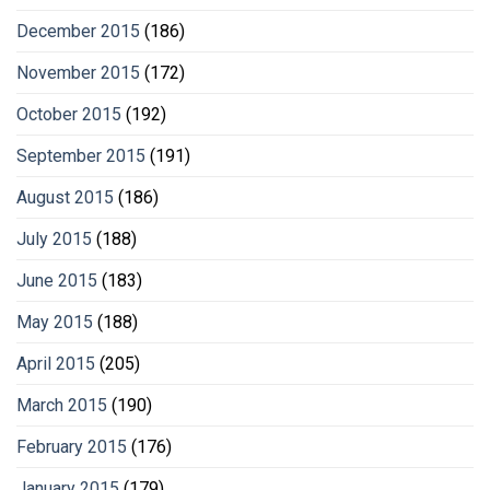
December 2015
(186)
November 2015
(172)
October 2015
(192)
September 2015
(191)
August 2015
(186)
July 2015
(188)
June 2015
(183)
May 2015
(188)
April 2015
(205)
March 2015
(190)
February 2015
(176)
January 2015
(179)