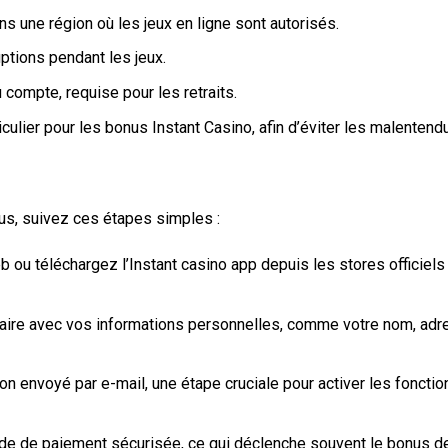
s une région où les jeux en ligne sont autorisés.
uptions pendant les jeux.
 compte, requise pour les retraits.
culier pour les bonus Instant Casino, afin d’éviter les malentend
us, suivez ces étapes simples :
web ou téléchargez l’Instant casino app depuis les stores officiels
ulaire avec vos informations personnelles, comme votre nom, adr
ion envoyé par e-mail, une étape cruciale pour activer les fonctio
de de paiement sécurisée, ce qui déclenche souvent le bonus d