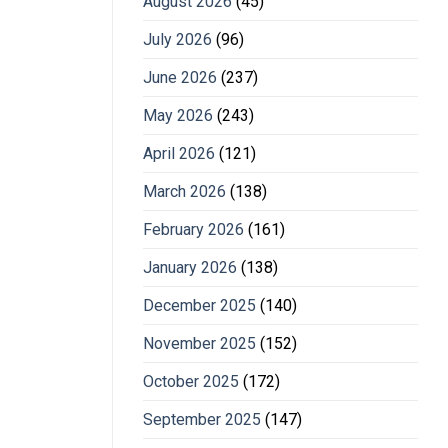
August 2026
(45)
July 2026
(96)
June 2026
(237)
May 2026
(243)
April 2026
(121)
March 2026
(138)
February 2026
(161)
January 2026
(138)
December 2025
(140)
November 2025
(152)
October 2025
(172)
September 2025
(147)