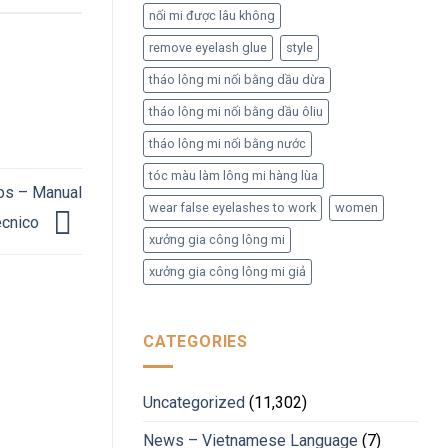
nối mi được lâu không
remove eyelash glue
style
tháo lông mi nối bằng dầu dừa
tháo lông mi nối bằng dầu ôliu
tháo lông mi nối bằng nước
tóc màu làm lông mi hàng lùa
nos – Manual
wear false eyelashes to work
women
écnico
xưởng gia công lông mi
xưởng gia công lông mi giả
CATEGORIES
Uncategorized
(11,302)
News – Vietnamese Language
(7)