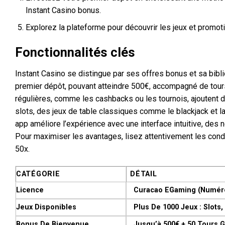
Instant Casino bonus.
Explorez la plateforme pour découvrir les jeux et promoti
Fonctionnalités clés
Instant Casino se distingue par ses offres bonus et sa bibl
premier dépôt, pouvant atteindre 500€, accompagné de tour
régulières, comme les cashbacks ou les tournois, ajoutent d
slots, des jeux de table classiques comme le blackjack et la 
app améliore l’expérience avec une interface intuitive, des n
Pour maximiser les avantages, lisez attentivement les cond
50x.
CATÉGORIE
DÉTAIL
Licence
Curacao EGaming (numéro
Jeux Disponibles
Plus De 1000 Jeux : Slots,
Bonus De Bienvenue
Jusqu’à 500€ + 50 Tours G