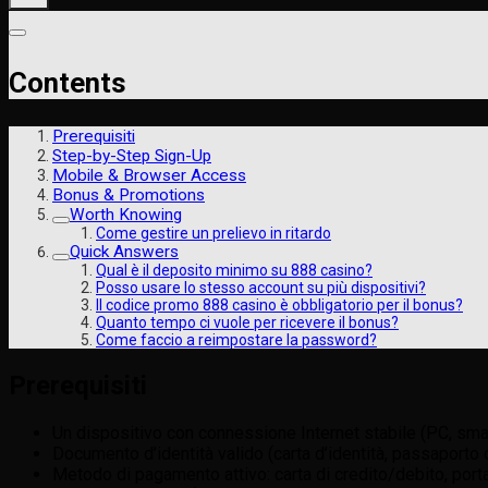
Contents
Prerequisiti
Step-by-Step Sign-Up
Mobile & Browser Access
Bonus & Promotions
Worth Knowing
Come gestire un prelievo in ritardo
Quick Answers
Qual è il deposito minimo su 888 casino?
Posso usare lo stesso account su più dispositivi?
Il codice promo 888 casino è obbligatorio per il bonus?
Quanto tempo ci vuole per ricevere il bonus?
Come faccio a reimpostare la password?
Prerequisiti
Un dispositivo con connessione Internet stabile (PC, smar
Documento d’identità valido (carta d’identità, passaporto o
Metodo di pagamento attivo: carta di credito/debito, portaf