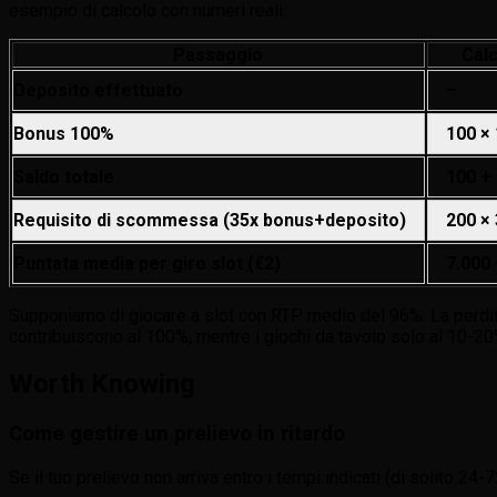
esempio di calcolo con numeri reali:
Passaggio
Cal
Deposito effettuato
–
Bonus 100%
100 ×
Saldo totale
100 +
Requisito di scommessa (35x bonus+deposito)
200 ×
Puntata media per giro slot (€2)
7.000 
Supponiamo di giocare a slot con RTP medio del 96%. La perdita t
contribuiscono al 100%, mentre i giochi da tavolo solo al 10-20
Worth Knowing
Come gestire un prelievo in ritardo
Se il tuo prelievo non arriva entro i tempi indicati (di solito 24-