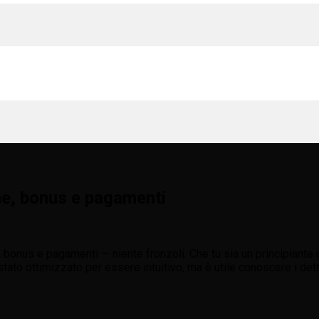
one, bonus e pagamenti
 bonus e pagamenti — niente fronzoli. Che tu sia un principiante o
stato ottimizzato per essere intuitivo, ma è utile conoscere i de