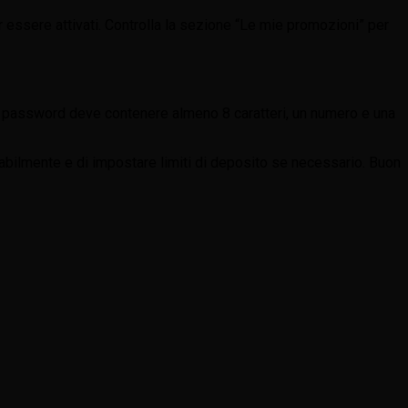
 essere attivati. Controlla la sezione “Le mie promozioni” per
uova password deve contenere almeno 8 caratteri, un numero e una
abilmente e di impostare limiti di deposito se necessario. Buon