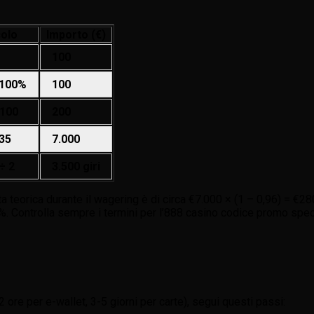
colo
Importo (€)
100
 100%
100
 100
200
 35
7.000
÷ 2
3.500 giri
eorica durante il wagering è di circa €7.000 × (1 – 0,96) = €280. 
%. Controlla sempre i termini per l’888 casino codice promo specif
72 ore per e-wallet, 3-5 giorni per carte), segui questi passi: