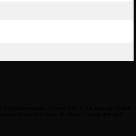
 un giocatore esperto, troverai tutto ciò che serve per iniziare
ttagli per non perdere tempo. Di seguito ti spieghiamo ogni