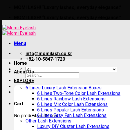
Skip
MOMI LASH! “Luxury lashes, everyday elegance.”
to
MOMI LASH! “Luxury lashes, everyday elegance.”
content
Menu
info@momilash.co.kr
+82-10-5847-1720
Home
About Us
Search
for:
EXPLORE
6 Lines Luxury Lash Extension Boxes
6 Lines Two-Tone Color Lash Extensions
6 Lines Rainbow Lash Extensions
Cart
6 Lines Mix Color Lash Extensions
6 Lines Popular Lash Extensions
6 Lines Easy Fan Lash Extensions
No products in the cart.
Other Lash Extensions
Luxury DIY Cluster Lash Extensions