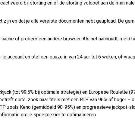
activeerd bij storting en of de storting voldoet aan de minimale 
t zijn en dat je alle vereiste documenten hebt geüpload. De ge
 cache of probeer een andere browser. Als het aanhoudt, meld h
 je account en stel een pauze in van 24 uur tot 6 weken, of vraa
kjack (tot 99,5% bij optimale strategie) en Europese Roulette (9
etreft slots: zoek naar titels met een RTP van 96% of hoger – 
 RTP zoals Keno (gemiddeld 90-95%) en progressieve jackpot-sl
nformatie om je speelplezier te optimaliseren.