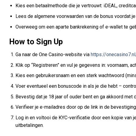
Kies een betaalmethode die je vertrouwt: iDEAL, creditcar
Lees de algemene voorwaarden van de bonus voordat je a
Overweeg om een aparte bankrekening of e-wallet te geb
How to Sign Up
Ga naar de One Casino-website via
https://onecasino7.nl
Klik op “Registreren” en vul je gegevens in: voornaam, 
Kies een gebruikersnaam en een sterk wachtwoord (minste
Voer eventueel een bonuscode in als je die hebt – contro
Bevestig dat je 18 jaar of ouder bent en ga akkoord me
Verifieer je e-mailadres door op de link in de bevestiging
Log in en voltooi de KYC-verificatie door een kopie van j
uitbetalingen.