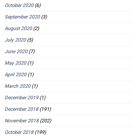
October 2020
(6)
September 2020
(3)
August 2020
(2)
July 2020
(5)
June 2020
(7)
May 2020
(1)
April 2020
(1)
March 2020
(1)
December 2019
(1)
December 2018
(191)
November 2018
(202)
October 2018
(199)