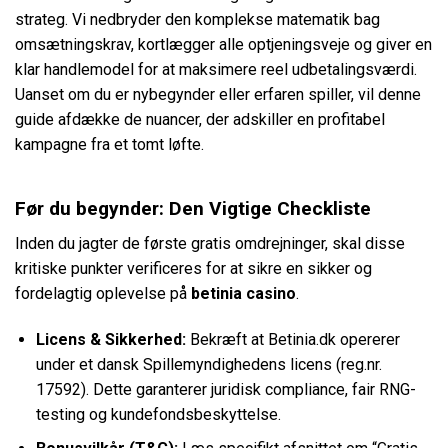
strateg. Vi nedbryder den komplekse matematik bag
omsætningskrav, kortlægger alle optjeningsveje og giver en
klar handlemodel for at maksimere reel udbetalingsværdi.
Uanset om du er nybegynder eller erfaren spiller, vil denne
guide afdække de nuancer, der adskiller en profitabel
kampagne fra et tomt løfte.
Før du begynder: Den Vigtige Checkliste
Inden du jagter de første gratis omdrejninger, skal disse
kritiske punkter verificeres for at sikre en sikker og
fordelagtig oplevelse på
betinia casino
.
Licens & Sikkerhed:
Bekræft at Betinia.dk opererer
under et dansk Spillemyndighedens licens (reg.nr.
17592). Dette garanterer juridisk compliance, fair RNG-
testing og kundefondsbeskyttelse.