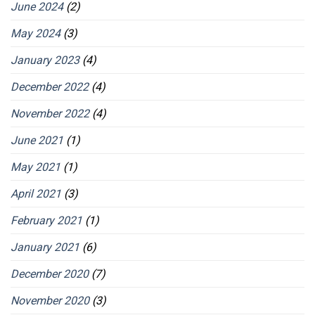
June 2024
(2)
May 2024
(3)
January 2023
(4)
December 2022
(4)
November 2022
(4)
June 2021
(1)
May 2021
(1)
April 2021
(3)
February 2021
(1)
January 2021
(6)
December 2020
(7)
November 2020
(3)