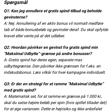
Spørgsmål
Q1: Kan jeg annullere et gratis spind-tilbud og beholde
gevinsterne?
A: Nej. Annullering af en aktiv bonus vil normalt medføre
tab af både bonusbeløb og gevinster deraf. Du skal opfylde
kravet eller vente på at det udløber.
Q2: Hvordan påvirker en gevinst fra gratis spind min
“Maksimal Udbytte”-grænse på andre bonusser?
A: Gratis spind har deres egen, separate max
udbyttegrænse. Den påvirker ikke grænsen for f.eks. en
indskudsbonus. Læs vilkår for hver kampagne individuelt.
Q3: Er der en strategi for at ramme “Maksimal Udbytte”
med gratis spind?
A: Matematisk set, for at ramme en grænse på 1.000 kr.,
skal du satse højere beløb per spin (hvis spillet tillader det)
for at øge variansen. Dette er højrisiko og ikke anbefalet