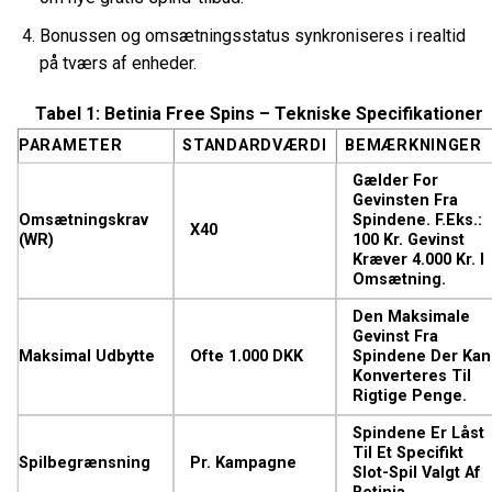
Bonussen og omsætningsstatus synkroniseres i realtid
på tværs af enheder.
Tabel 1: Betinia Free Spins – Tekniske Specifikationer
PARAMETER
STANDARDVÆRDI
BEMÆRKNINGER
Gælder For
Gevinsten Fra
Omsætningskrav
Spindene. F.eks.:
X40
(WR)
100 Kr. Gevinst
Kræver 4.000 Kr. I
Omsætning.
Den Maksimale
Gevinst Fra
Maksimal Udbytte
Ofte 1.000 DKK
Spindene Der Kan
Konverteres Til
Rigtige Penge.
Spindene Er Låst
Til Et Specifikt
Spilbegrænsning
Pr. Kampagne
Slot-Spil Valgt Af