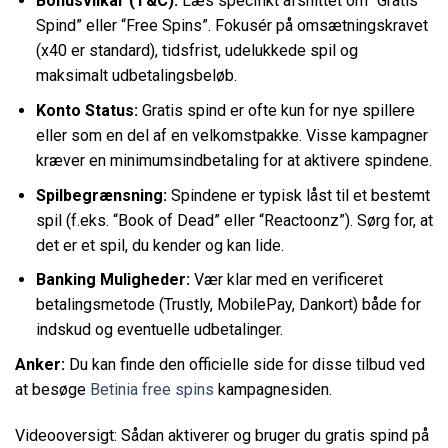
Bonusvilkår (T&C):
Læs specifikt afsnittet om “Gratis
Spind” eller “Free Spins”. Fokusér på omsætningskravet
(x40 er standard), tidsfrist, udelukkede spil og
maksimalt udbetalingsbeløb.
Konto Status:
Gratis spind er ofte kun for nye spillere
eller som en del af en velkomstpakke. Visse kampagner
kræver en minimumsindbetaling for at aktivere spindene.
Spilbegrænsning:
Spindene er typisk låst til et bestemt
spil (f.eks. “Book of Dead” eller “Reactoonz”). Sørg for, at
det er et spil, du kender og kan lide.
Banking Muligheder:
Vær klar med en verificeret
betalingsmetode (Trustly, MobilePay, Dankort) både for
indskud og eventuelle udbetalinger.
Anker:
Du kan finde den officielle side for disse tilbud ved
at besøge
Betinia free spins
kampagnesiden.
Videooversigt: Sådan aktiverer og bruger du gratis spind på