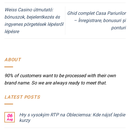
Weiss Casino útmutató:
Ghid complet Casa Pariurilor
bónuszok, bejelentkezés és
– Înregistrare, bonusuri și
ingyenes pörgetések lépésről
ponturi
lépésre
ABOUT
90% of customers want to be processed with their own
brand name. So we are always ready to meet that.
LATEST POSTS
Hry s vysokým RTP na Obleciemsa: Kde nájsť lepšie
06
Aug
kurzy