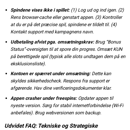
Spindene vises ikke i spillet:
(1) Log ud og ind igen. (2)
Rens browser-cache eller genstart appen. (3) Kontroller
at du er på det præcise spil, spindene er tildelt til. (4)
Kontakt support med kampagnens navn.
Udbetaling afvist pga. omsætningskrav:
Brug “Bonus
Status”-oversigten til at spore din progres. Omsæt KUN
på berettigede spil (typisk alle slots undtagen dem på en
eksklusionsliste).
Kontoen er spærret under omsætning:
Dette kan
skyldes sikkerhedscheck. Respons fra support er
afgørende. Hav dine verificeringsdokumenter klar.
Appen crasher under freespins:
Opdater appen til
nyeste version. Sørg for stabil internetforbindelse (Wi-Fi
anbefales). Brug webversionen som backup.
Udvidet FAQ: Tekniske og Strategiske