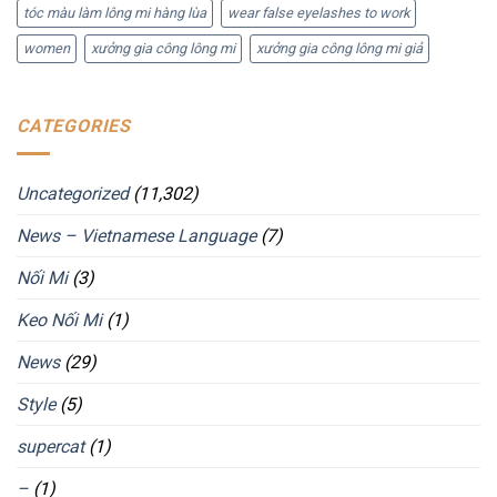
tóc màu làm lông mi hàng lùa
wear false eyelashes to work
women
xưởng gia công lông mi
xưởng gia công lông mi giả
CATEGORIES
Uncategorized
(11,302)
News – Vietnamese Language
(7)
Nối Mi
(3)
Keo Nối Mi
(1)
News
(29)
Style
(5)
supercat
(1)
–
(1)