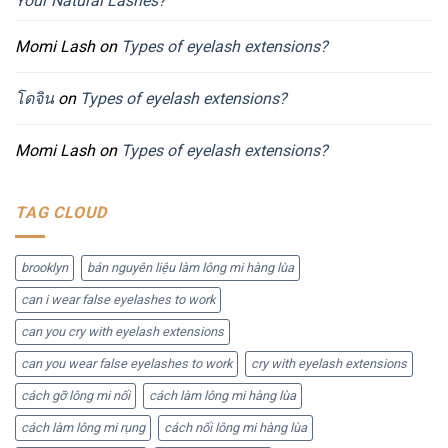
Your Natural Lashes?
Momi Lash
on
Types of eyelash extensions?
โดจิน
on
Types of eyelash extensions?
Momi Lash
on
Types of eyelash extensions?
TAG CLOUD
brooklyn
bán nguyên liệu làm lông mi hàng lùa
can i wear false eyelashes to work
can you cry with eyelash extensions
can you wear false eyelashes to work
cry with eyelash extensions
cách gỡ lông mi nối
cách làm lông mi hàng lùa
cách làm lông mi rụng
cách nối lông mi hàng lùa