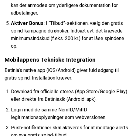
kan der anmodes om yderligere dokumentation for
udbetalinger.
Aktiver Bonus:
I “Tilbud”-sektionen, vælg den gratis
spind-kampagne du ønsker. Indsæt evt. det krævede
minimumsindskud (f.eks. 200 kr.) for at låse spindene
op.
Mobilappens Tekniske Integration
Betinia’s native app (iOS/Android) giver fuld adgang til
gratis spind. Installation kræver:
Download fra officielle stores (App Store/Google Play)
eller direkte fra Betinia.dk (Android .apk).
Login med de samme NemID/MitID
legitimationsoplysninger som webversionen.
Push-notifikationer skal aktiveres for at modtage alerts
om nye gratis spind-tilbud.