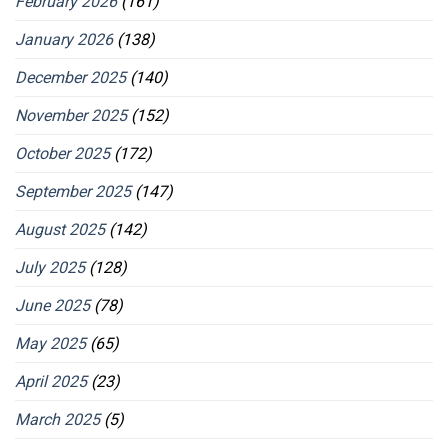
February 2026
(161)
January 2026
(138)
December 2025
(140)
November 2025
(152)
October 2025
(172)
September 2025
(147)
August 2025
(142)
July 2025
(128)
June 2025
(78)
May 2025
(65)
April 2025
(23)
March 2025
(5)