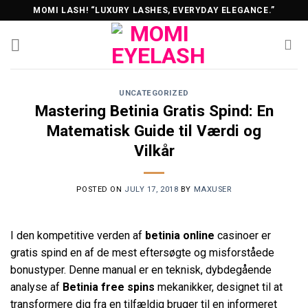
Skip
MOMI LASH! “LUXURY LASHES, EVERYDAY ELEGANCE.”
to
content
UNCATEGORIZED
Mastering Betinia Gratis Spind: En
Matematisk Guide til Værdi og
Vilkår
POSTED ON
JULY 17, 2018
BY
MAXUSER
I den kompetitive verden af
betinia online
casinoer er
gratis spind en af de mest eftersøgte og misforståede
bonustyper. Denne manual er en teknisk, dybdegående
analyse af
Betinia free spins
mekanikker, designet til at
transformere dig fra en tilfældig bruger til en informeret