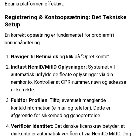
Betinia platformen effektivt.
Registrering & Kontoopsætning: Det Tekniske
Setup
En korrekt opsætning er fundamentet for problemfri
bonushåndtering.
Naviger til Betinia.dk
og klik på “Opret konto”.
Indtast NemID/MitID Oplysninger:
Systemet vil
automatisk udfylde de fleste oplysninger via din
nemkonto. Kontroller at CPR-nummer, navn og adresse
er korrekte.
Fuldfør Profilen:
Tilføj eventuelt manglende
kontaktinformation (e-mail og telefon). Dette er
afgørende for sikkerhed og genoprettelse.
Verificér Identitet:
Det danske licenskrav betyder, at
din konto er automatisk verificeret via NemID/MitID. Dog