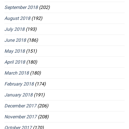
September 2018
(202)
August 2018
(192)
July 2018
(193)
June 2018
(186)
May 2018
(151)
April 2018
(180)
March 2018
(180)
February 2018
(174)
January 2018
(191)
December 2017
(206)
November 2017
(208)
October 2017
(170)