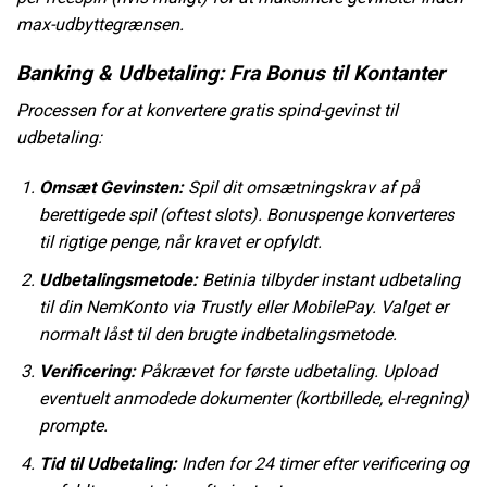
max-udbyttegrænsen.
Banking & Udbetaling: Fra Bonus til Kontanter
Processen for at konvertere gratis spind-gevinst til
udbetaling:
Omsæt Gevinsten:
Spil dit omsætningskrav af på
berettigede spil (oftest slots). Bonuspenge konverteres
til rigtige penge, når kravet er opfyldt.
Udbetalingsmetode:
Betinia tilbyder instant udbetaling
til din NemKonto via Trustly eller MobilePay. Valget er
normalt låst til den brugte indbetalingsmetode.
Verificering:
Påkrævet for første udbetaling. Upload
eventuelt anmodede dokumenter (kortbillede, el-regning)
prompte.
Tid til Udbetaling:
Inden for 24 timer efter verificering og