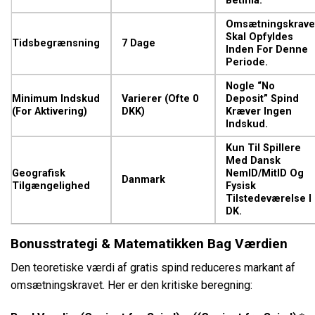
Betinia.
Omsætningskrave
Skal Opfyldes
Tidsbegrænsning
7 Dage
Inden For Denne
Periode.
Nogle “No
Minimum Indskud
Varierer (ofte 0
Deposit” Spind
(for Aktivering)
DKK)
Kræver Ingen
Indskud.
Kun Til Spillere
Med Dansk
Geografisk
NemID/MitID Og
Danmark
Tilgængelighed
Fysisk
Tilstedeværelse I
DK.
Bonusstrategi & Matematikken Bag Værdien
Den teoretiske værdi af gratis spind reduceres markant af
omsætningskravet. Her er den kritiske beregning: