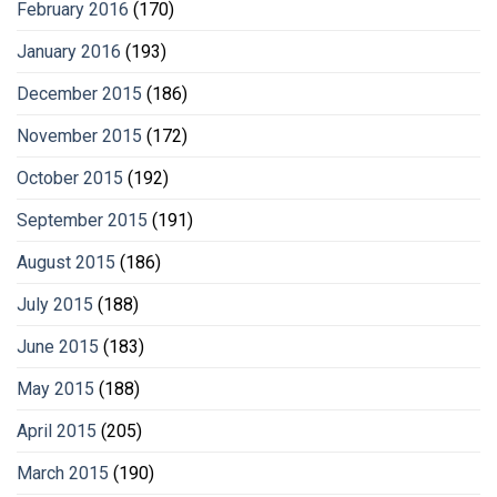
February 2016
(170)
January 2016
(193)
December 2015
(186)
November 2015
(172)
October 2015
(192)
September 2015
(191)
August 2015
(186)
July 2015
(188)
June 2015
(183)
May 2015
(188)
April 2015
(205)
March 2015
(190)