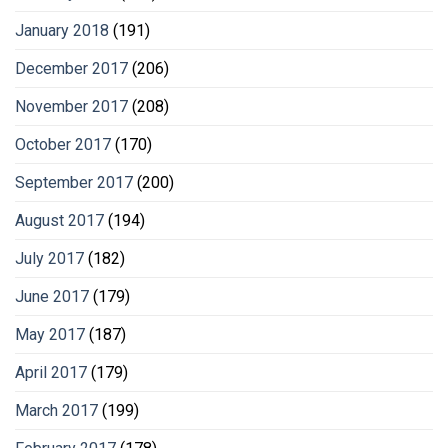
January 2018
(191)
December 2017
(206)
November 2017
(208)
October 2017
(170)
September 2017
(200)
August 2017
(194)
July 2017
(182)
June 2017
(179)
May 2017
(187)
April 2017
(179)
March 2017
(199)