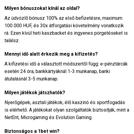
Milyen bónuszokat kínál az oldal?
Az üdvözlő bónusz 100% az első befizetésre, maximum
100 000 HUF, és 30x átforgatási követelmény vonatkozik
rá. Ezen kívül heti kaszbacket és ingyenes pörgetéseket is
találsz.
Mennyi idő alatt érkezik meg a kifizetés?
A kifizetési idő a választott módszertől függ: e-pénztárcák
esetén 24 óra, bankkártyáknál 1-3 munkanap, banki
átutalásnál 3-5 munkanap.
Milyen játékok játszhatók?
Nyerőgépek, asztali játékok, élő kaszinó és sportfogadás
is elérhető. A játékokat olyan szolgáltatók biztosítják, mint a
NetEnt, Microgaming és Evolution Gaming.
Biztonságos a 1bet win?