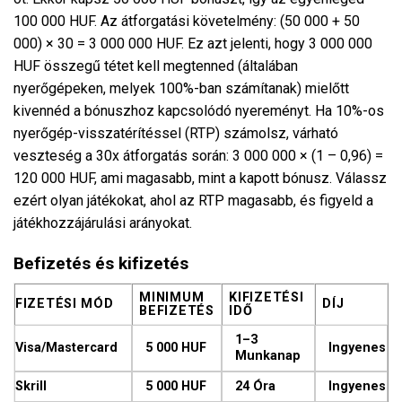
100 000 HUF. Az átforgatási követelmény: (50 000 + 50
000) × 30 = 3 000 000 HUF. Ez azt jelenti, hogy 3 000 000
HUF összegű tétet kell megtenned (általában
nyerőgépeken, melyek 100%-ban számítanak) mielőtt
kivennéd a bónuszhoz kapcsolódó nyereményt. Ha 10%-os
nyerőgép-visszatérítéssel (RTP) számolsz, várható
veszteség a 30x átforgatás során: 3 000 000 × (1 – 0,96) =
120 000 HUF, ami magasabb, mint a kapott bónusz. Válassz
ezért olyan játékokat, ahol az RTP magasabb, és figyeld a
játékhozzájárulási arányokat.
Befizetés és kifizetés
MINIMUM
KIFIZETÉSI
FIZETÉSI MÓD
DÍJ
BEFIZETÉS
IDŐ
1–3
Visa/Mastercard
5 000 HUF
Ingyenes
Munkanap
Skrill
5 000 HUF
24 Óra
Ingyenes