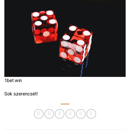
1bet win
Sok szerencsét!