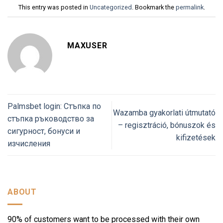
This entry was posted in
Uncategorized
. Bookmark the
permalink
.
MAXUSER
Palmsbet login: Стъпка по
Wazamba gyakorlati útmutató
стъпка ръководство за
– regisztráció, bónuszok és
сигурност, бонуси и
kifizetések
изчисления
ABOUT
90% of customers want to be processed with their own