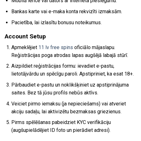
Mobilā ierīce vai dators ar interneta pieslēgumu.
Bankas karte vai e-maka konta rekvizīti izmaksām.
Pacietība, lai izlasītu bonusu noteikumus.
Account Setup
Apmeklējiet
11 lv free spins
oficiālo mājaslapu.
Reģistrācijas poga atrodas lapas augšējā labajā stūrī.
Aizpildiet reģistrācijas formu: ievadiet e-pastu,
lietotājvārdu un spēcīgu paroli. Apstipriniet, ka esat 18+.
Pārbaudiet e-pastu un noklikšķiniet uz apstiprinājuma
saites. Bez tā jūsu profils nebūs aktīvs.
Veiciet pirmo iemaksu (ja nepieciešams) vai atveriet
akciju sadaļu, lai aktivizētu bezmaksas griezienus.
Pirms spēlēšanas pabeidziet KYC verifikāciju
(augšupielādējiet ID foto un pierādiet adresi).