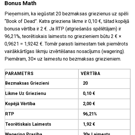
Bonus Math
Pieņemsim, ka iegūstat 20 bezmaksas griezienus uz spēli
“Book of Dead”. Katra grieziena likme ir 0,10 €, tātad kopējā
bonusa vērtība ir 2 €. Ja RTP (atgriešanās spēlētājam) ir
96,21%, teorētiskais laimests no griezieniem būtu 2 € ×
0,9621 = 1,9242 €. Tomēr parasti laimestam tiek piemērots
vairākkārtīgas likmju izvērtēšanas nosacījums (wagering).
Piemēram, 30× uz laimestu no bezmaksas griezieniem.
PARAMETRS
VĒRTĪBA
Bezmaksas Griezieni
20
Likme Uz Griezienu
0,10 €
Kopējā Vērtība
2,00 €
RTP
96,21%
Teorētiskais Laimests
1,92 €
Wagering Prasība
30× Laimests