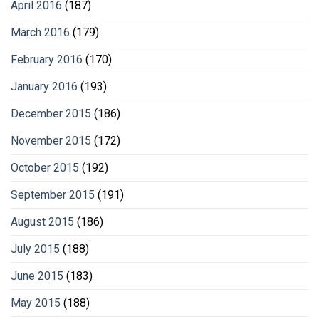
April 2016
(187)
March 2016
(179)
February 2016
(170)
January 2016
(193)
December 2015
(186)
November 2015
(172)
October 2015
(192)
September 2015
(191)
August 2015
(186)
July 2015
(188)
June 2015
(183)
May 2015
(188)