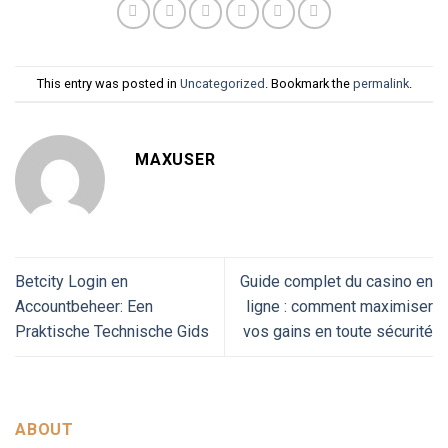
This entry was posted in
Uncategorized
. Bookmark the
permalink
.
MAXUSER
Betcity Login en
Guide complet du casino en
Accountbeheer: Een
ligne : comment maximiser
Praktische Technische Gids
vos gains en toute sécurité
ABOUT