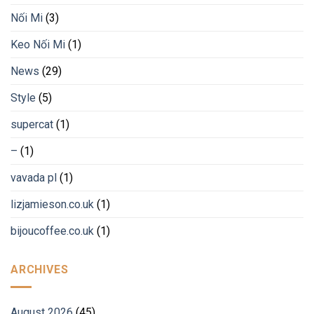
Nối Mi
(3)
Keo Nối Mi
(1)
News
(29)
Style
(5)
supercat
(1)
–
(1)
vavada pl
(1)
lizjamieson.co.uk
(1)
bijoucoffee.co.uk
(1)
ARCHIVES
August 2026
(45)