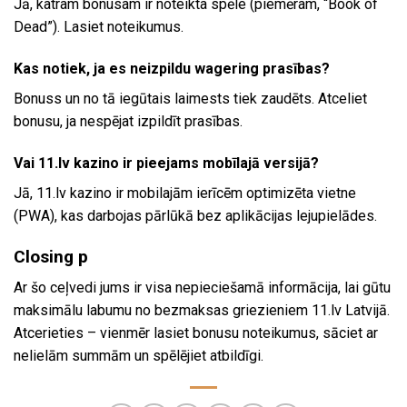
Jā, katram bonusam ir noteikta spēle (piemēram, “Book of
Dead”). Lasiet noteikumus.
Kas notiek, ja es neizpildu wagering prasības?
Bonuss un no tā iegūtais laimests tiek zaudēts. Atceliet
bonusu, ja nespējat izpildīt prasības.
Vai 11.lv kazino ir pieejams mobīlajā versijā?
Jā, 11.lv kazino ir mobilajām ierīcēm optimizēta vietne
(PWA), kas darbojas pārlūkā bez aplikācijas lejupielādes.
Closing p
Ar šo ceļvedi jums ir visa nepieciešamā informācija, lai gūtu
maksimālu labumu no bezmaksas griezieniem 11.lv Latvijā.
Atcerieties – vienmēr lasiet bonusu noteikumus, sāciet ar
nelielām summām un spēlējiet atbildīgi.