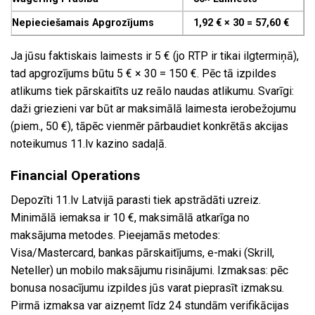
Nepieciešamais Apgrozījums
1,92 € × 30 = 57,60 €
Ja jūsu faktiskais laimests ir 5 € (jo RTP ir tikai ilgtermiņā),
tad apgrozījums būtu 5 € × 30 = 150 €. Pēc tā izpildes
atlikums tiek pārskaitīts uz reālo naudas atlikumu. Svarīgi:
daži griezieni var būt ar maksimālā laimesta ierobežojumu
(piem., 50 €), tāpēc vienmēr pārbaudiet konkrētās akcijas
noteikumus 11.lv kazino sadaļā.
Financial Operations
Depozīti 11.lv Latvijā parasti tiek apstrādāti uzreiz.
Minimālā iemaksa ir 10 €, maksimālā atkarīga no
maksājuma metodes. Pieejamās metodes:
Visa/Mastercard, bankas pārskaitījums, e-maki (Skrill,
Neteller) un mobilo maksājumu risinājumi. Izmaksas: pēc
bonusa nosacījumu izpildes jūs varat pieprasīt izmaksu.
Pirmā izmaksa var aizņemt līdz 24 stundām verifikācijas