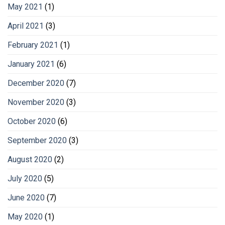
May 2021
(1)
April 2021
(3)
February 2021
(1)
January 2021
(6)
December 2020
(7)
November 2020
(3)
October 2020
(6)
September 2020
(3)
August 2020
(2)
July 2020
(5)
June 2020
(7)
May 2020
(1)