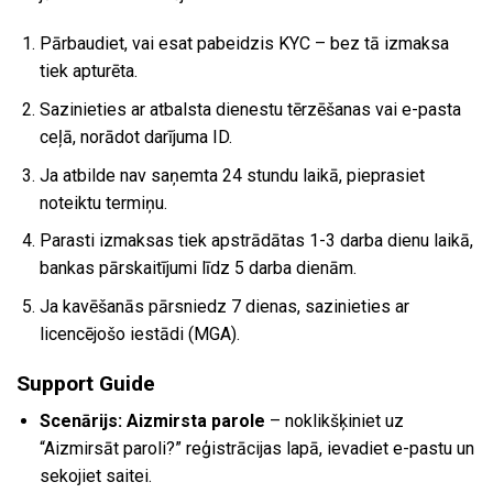
Pārbaudiet, vai esat pabeidzis KYC – bez tā izmaksa
tiek apturēta.
Sazinieties ar atbalsta dienestu tērzēšanas vai e-pasta
ceļā, norādot darījuma ID.
Ja atbilde nav saņemta 24 stundu laikā, pieprasiet
noteiktu termiņu.
Parasti izmaksas tiek apstrādātas 1-3 darba dienu laikā,
bankas pārskaitījumi līdz 5 darba dienām.
Ja kavēšanās pārsniedz 7 dienas, sazinieties ar
licencējošo iestādi (MGA).
Support Guide
Scenārijs: Aizmirsta parole
– noklikšķiniet uz
“Aizmirsāt paroli?” reģistrācijas lapā, ievadiet e-pastu un
sekojiet saitei.