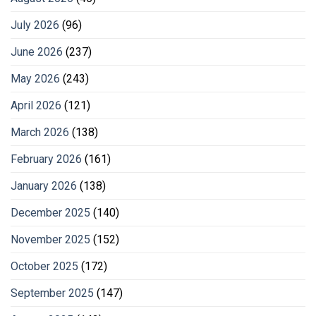
July 2026
(96)
June 2026
(237)
May 2026
(243)
April 2026
(121)
March 2026
(138)
February 2026
(161)
January 2026
(138)
December 2025
(140)
November 2025
(152)
October 2025
(172)
September 2025
(147)