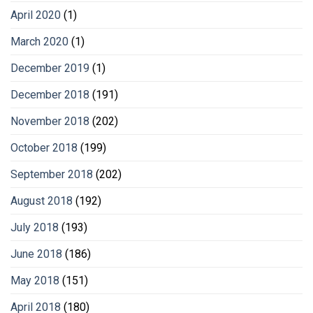
April 2020
(1)
March 2020
(1)
December 2019
(1)
December 2018
(191)
November 2018
(202)
October 2018
(199)
September 2018
(202)
August 2018
(192)
July 2018
(193)
June 2018
(186)
May 2018
(151)
April 2018
(180)