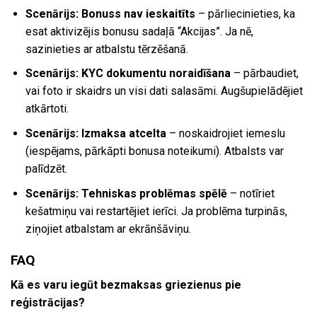
Scenārijs: Bonuss nav ieskaitīts
– pārliecinieties, ka
esat aktivizējis bonusu sadaļā “Akcijas”. Ja nē,
sazinieties ar atbalstu tērzēšanā.
Scenārijs: KYC dokumentu noraidīšana
– pārbaudiet,
vai foto ir skaidrs un visi dati salasāmi. Augšupielādējiet
atkārtoti.
Scenārijs: Izmaksa atcelta
– noskaidrojiet iemeslu
(iespējams, pārkāpti bonusa noteikumi). Atbalsts var
palīdzēt.
Scenārijs: Tehniskas problēmas spēlē
– notīriet
kešatmiņu vai restartējiet ierīci. Ja problēma turpinās,
ziņojiet atbalstam ar ekrānšāviņu.
FAQ
Kā es varu iegūt bezmaksas griezienus pie
reģistrācijas?