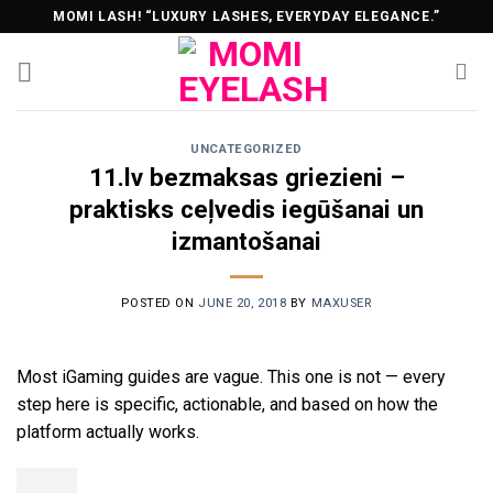
Skip
MOMI LASH! “LUXURY LASHES, EVERYDAY ELEGANCE.”
to
content
UNCATEGORIZED
11.lv bezmaksas griezieni –
praktisks ceļvedis iegūšanai un
izmantošanai
POSTED ON
JUNE 20, 2018
BY
MAXUSER
Most iGaming guides are vague. This one is not — every
step here is specific, actionable, and based on how the
platform actually works.