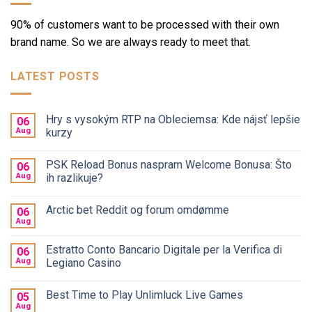
90% of customers want to be processed with their own
brand name. So we are always ready to meet that.
LATEST POSTS
Hry s vysokým RTP na Obleciemsa: Kde nájsť lepšie
06
Aug
kurzy
PSK Reload Bonus naspram Welcome Bonusa: Što
06
Aug
ih razlikuje?
Arctic bet Reddit og forum omdømme
06
Aug
Estratto Conto Bancario Digitale per la Verifica di
06
Aug
Legiano Casino
Best Time to Play Unlimluck Live Games
05
Aug