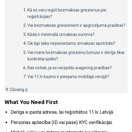
Kā es varu iegūt bezmaksas griezienus pie
reģistrācijas?
Vai bezmaksas griezieniem ir apgrozījuma prasības?
Kāda ir minimālā izmaksas summa?
Cik ilgs laiks nepieciešams izmaksas apstrādei?
Vai mans bezmaksas griezienu bonuss ir derīgs tikai
konkrētai spēlei?
Kas notiek, ja es neizpildu wagering prasības?
Vai 11.lv kazino ir pieejams mobīlajā versijā?
Closing p
What You Need First
Derīga e-pasta adrese, lai reģistrētos 11.lv Latvijā.
Personas apliecība (ID vai pase) KYC verifikācijai.