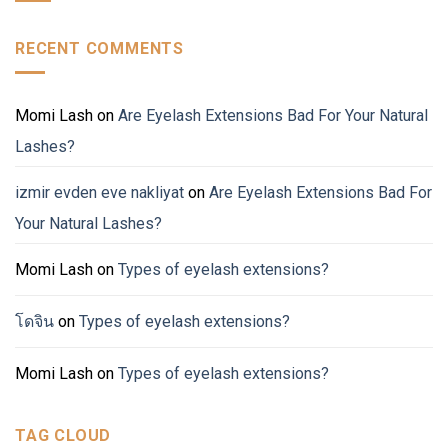
RECENT COMMENTS
Momi Lash
on
Are Eyelash Extensions Bad For Your Natural
Lashes?
izmir evden eve nakliyat
on
Are Eyelash Extensions Bad For
Your Natural Lashes?
Momi Lash
on
Types of eyelash extensions?
โดจิน
on
Types of eyelash extensions?
Momi Lash
on
Types of eyelash extensions?
TAG CLOUD