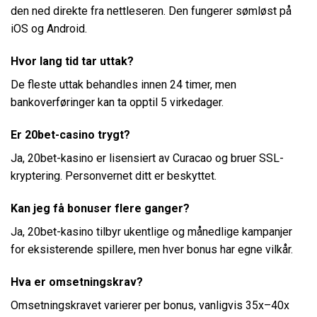
den ned direkte fra nettleseren. Den fungerer sømløst på
iOS og Android.
Hvor lang tid tar uttak?
De fleste uttak behandles innen 24 timer, men
bankoverføringer kan ta opptil 5 virkedager.
Er 20bet-casino trygt?
Ja, 20bet-kasino er lisensiert av Curacao og bruer SSL-
kryptering. Personvernet ditt er beskyttet.
Kan jeg få bonuser flere ganger?
Ja, 20bet-kasino tilbyr ukentlige og månedlige kampanjer
for eksisterende spillere, men hver bonus har egne vilkår.
Hva er omsetningskrav?
Omsetningskravet varierer per bonus, vanligvis 35x–40x