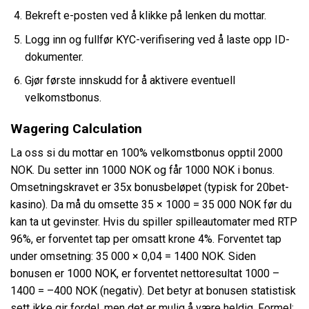
Bekreft e-posten ved å klikke på lenken du mottar.
Logg inn og fullfør KYC-verifisering ved å laste opp ID-
dokumenter.
Gjør første innskudd for å aktivere eventuell
velkomstbonus.
Wagering Calculation
La oss si du mottar en 100% velkomstbonus opptil 2000
NOK. Du setter inn 1000 NOK og får 1000 NOK i bonus.
Omsetningskravet er 35x bonusbeløpet (typisk for 20bet-
kasino). Da må du omsette 35 × 1000 = 35 000 NOK før du
kan ta ut gevinster. Hvis du spiller spilleautomater med RTP
96%, er forventet tap per omsatt krone 4%. Forventet tap
under omsetning: 35 000 × 0,04 = 1400 NOK. Siden
bonusen er 1000 NOK, er forventet nettoresultat 1000 –
1400 = –400 NOK (negativ). Det betyr at bonusen statistisk
sett ikke gir fordel, men det er mulig å være heldig. Formel: