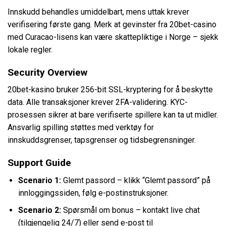
Innskudd behandles umiddelbart, mens uttak krever
verifisering første gang. Merk at gevinster fra 20bet-casino
med Curacao-lisens kan være skattepliktige i Norge – sjekk
lokale regler.
Security Overview
20bet-kasino bruker 256-bit SSL-kryptering for å beskytte
data. Alle transaksjoner krever 2FA-validering. KYC-
prosessen sikrer at bare verifiserte spillere kan ta ut midler.
Ansvarlig spilling støttes med verktøy for
innskuddsgrenser, tapsgrenser og tidsbegrensninger.
Support Guide
Scenario 1:
Glemt passord – klikk “Glemt passord” på
innloggingssiden, følg e-postinstruksjoner.
Scenario 2:
Spørsmål om bonus – kontakt live chat
(tilgjengelig 24/7) eller send e-post til