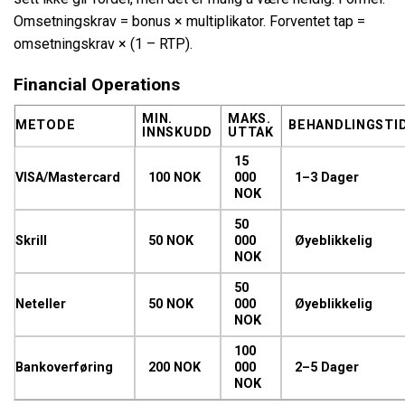
Omsetningskrav = bonus × multiplikator. Forventet tap =
omsetningskrav × (1 – RTP).
Financial Operations
MIN.
MAKS.
METODE
BEHANDLINGSTI
INNSKUDD
UTTAK
15
VISA/Mastercard
100 NOK
000
1–3 Dager
NOK
50
Skrill
50 NOK
000
Øyeblikkelig
NOK
50
Neteller
50 NOK
000
Øyeblikkelig
NOK
100
Bankoverføring
200 NOK
000
2–5 Dager
NOK