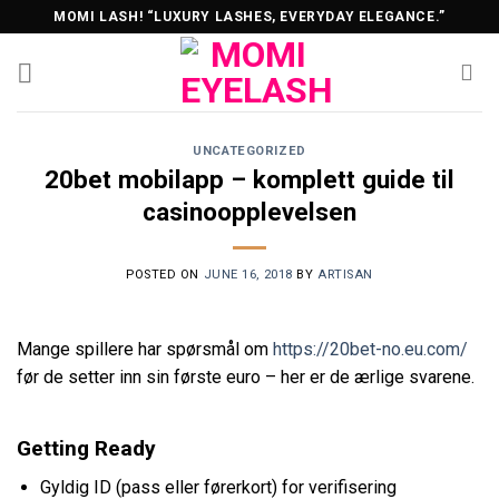
Skip
MOMI LASH! “LUXURY LASHES, EVERYDAY ELEGANCE.”
to
content
UNCATEGORIZED
20bet mobilapp – komplett guide til
casinoopplevelsen
POSTED ON
JUNE 16, 2018
BY
ARTISAN
Mange spillere har spørsmål om
https://20bet-no.eu.com/
før de setter inn sin første euro – her er de ærlige svarene.
Getting Ready
Gyldig ID (pass eller førerkort) for verifisering