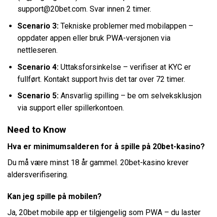
support@20bet.com. Svar innen 2 timer.
Scenario 3:
Tekniske problemer med mobilappen –
oppdater appen eller bruk PWA-versjonen via
nettleseren.
Scenario 4:
Uttaksforsinkelse – verifiser at KYC er
fullført. Kontakt support hvis det tar over 72 timer.
Scenario 5:
Ansvarlig spilling – be om selveksklusjon
via support eller spillerkontoen.
Need to Know
Hva er minimumsalderen for å spille på 20bet-kasino?
Du må være minst 18 år gammel. 20bet-kasino krever
aldersverifisering.
Kan jeg spille på mobilen?
Ja, 20bet mobile app er tilgjengelig som PWA – du laster