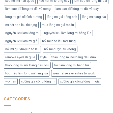
keo nối mi hàn quốc
keo nối mi không cay
làm sao để lông mi dài
làm sao để lông mi dài và cong
làm sao để lông mi dài và dày
lông mi giá sỉ bình dương
lông mi giả tiếng anh
lông mi hàng lùa
mi nối bao lâu thì rụng
mua lông mi giả ở đâu
nguyên liệu làm lông mi
nguyên liệu làm lông mi hàng lùa
nguyên liệu làm mi giả
nối mi bao lâu mới rụng
nối mi giữ được bao lâu
nối mi được lâu không
remove eyelash glue
style
tháo lông mi nối bằng dầu dừa
tháo lông mi nối bằng dầu ôliu
tóc làm lông mi hàng lùa
tóc màu làm lông mi hàng lùa
wear false eyelashes to work
women
xưởng gia công lông mi
xưởng gia công lông mi giả
CATEGORIES