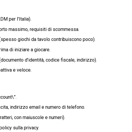
M per l’Italia).
porto massimo, requisiti di scommessa.
g (spesso giochi da tavolo contribuiscono poco).
ima di iniziare a giocare.
(documento d’identità, codice fiscale, indirizzo).
attiva e veloce.
ccount\”.
cita, indirizzo email e numero di telefono.
atteri, con maiuscole e numeri).
policy sulla privacy.