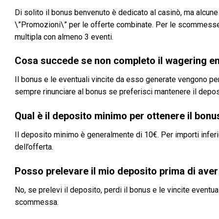
Di solito il bonus benvenuto è dedicato al casinò, ma alcu
\”Promozioni\” per le offerte combinate. Per le scommesse
multipla con almeno 3 eventi.
Cosa succede se non completo il wagering ent
Il bonus e le eventuali vincite da esso generate vengono perse
sempre rinunciare al bonus se preferisci mantenere il depos
Qual è il deposito minimo per ottenere il bon
Il deposito minimo è generalmente di 10€. Per importi inferior
dell’offerta.
Posso prelevare il mio deposito prima di aver
No, se prelevi il deposito, perdi il bonus e le vincite eventu
scommessa.