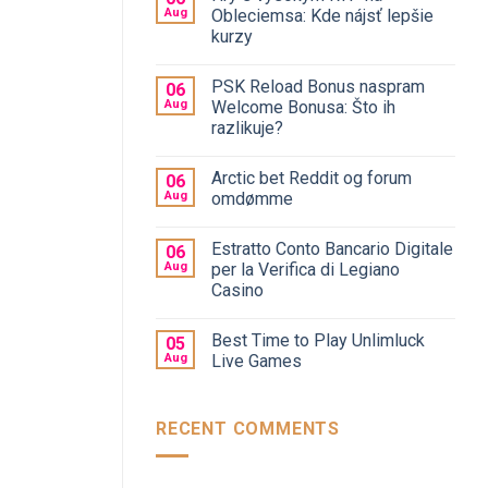
Aug
Obleciemsa: Kde nájsť lepšie
kurzy
PSK Reload Bonus naspram
06
Aug
Welcome Bonusa: Što ih
razlikuje?
Arctic bet Reddit og forum
06
Aug
omdømme
Estratto Conto Bancario Digitale
06
Aug
per la Verifica di Legiano
Casino
Best Time to Play Unlimluck
05
Aug
Live Games
RECENT COMMENTS