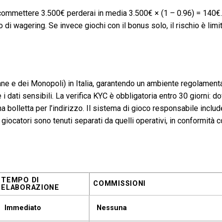
scommettere 3.500€ perderai in media 3.500€ × (1 – 0.96) = 140€.
di wagering. Se invece giochi con il bonus solo, il rischio è limit
 e dei Monopoli) in Italia, garantendo un ambiente regolamenta
i dati sensibili. La verifica KYC è obbligatoria entro 30 giorni: do
a bolletta per l’indirizzo. Il sistema di gioco responsabile include
i giocatori sono tenuti separati da quelli operativi, in conformità c
TEMPO DI
COMMISSIONI
ELABORAZIONE
Immediato
Nessuna