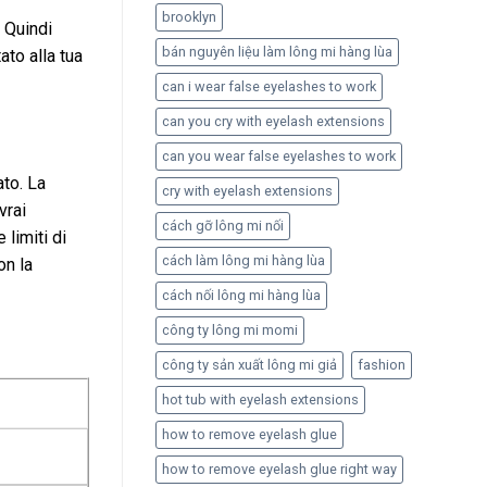
brooklyn
 Quindi
bán nguyên liệu làm lông mi hàng lùa
ato alla tua
can i wear false eyelashes to work
can you cry with eyelash extensions
can you wear false eyelashes to work
to. La
cry with eyelash extensions
vrai
cách gỡ lông mi nối
 limiti di
cách làm lông mi hàng lùa
on la
cách nối lông mi hàng lùa
công ty lông mi momi
công ty sản xuất lông mi giả
fashion
hot tub with eyelash extensions
how to remove eyelash glue
how to remove eyelash glue right way