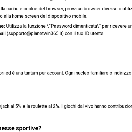
la cache e cookie del browser, prova un browser diverso o utiliz
 alla home screen del dispositivo mobile.
ne:
Utilizza la funzione \”Password dimenticata\” per ricevere un 
mail (supporto@planetwin365.it) con il tuo ID utente.
ori ed è una tantum per account. Ogni nucleo familiare o indirizzo
kjack al 5% e la roulette al 2%. I giochi dal vivo hanno contribuzi
messe sportive?