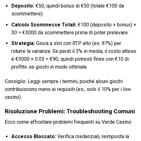
Deposito:
€50, quindi bonus di €50 (totale €100 da
scommettere).
Calcolo Scommesse Totali:
€100 (deposito + bonus) ×
30 = €3000 da scommettere prima di poter prelevare.
Strategia:
Gioca a slot con RTP alto (es. 97%) per
ridurre la varianza. Se perdi il 3% in media, il costo atteso
è €3000 × 0.03 = €90, quindi potresti finire con €10 di
profitto se giochi in modo ottimale.
Consiglio: Leggi sempre i termini, poiché alcuni giochi
contribuiscono meno ai requisiti (es., solo il 10% per i live
casino).
Risoluzione Problemi: Troubleshooting Comuni
Ecco come affrontare problemi frequenti su Verde Casino:
Accesso Bloccato:
Verifica credenziali, reimposta la