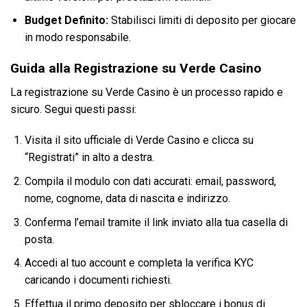
Budget Definito:
Stabilisci limiti di deposito per giocare
in modo responsabile.
Guida alla Registrazione su Verde Casino
La registrazione su Verde Casino è un processo rapido e
sicuro. Segui questi passi:
Visita il sito ufficiale di Verde Casino e clicca su
“Registrati” in alto a destra.
Compila il modulo con dati accurati: email, password,
nome, cognome, data di nascita e indirizzo.
Conferma l’email tramite il link inviato alla tua casella di
posta.
Accedi al tuo account e completa la verifica KYC
caricando i documenti richiesti.
Effettua il primo deposito per sbloccare i bonus di