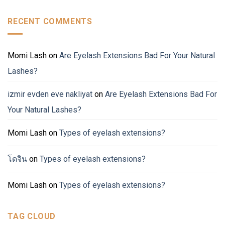
RECENT COMMENTS
Momi Lash
on
Are Eyelash Extensions Bad For Your Natural
Lashes?
izmir evden eve nakliyat
on
Are Eyelash Extensions Bad For
Your Natural Lashes?
Momi Lash
on
Types of eyelash extensions?
โดจิน
on
Types of eyelash extensions?
Momi Lash
on
Types of eyelash extensions?
TAG CLOUD