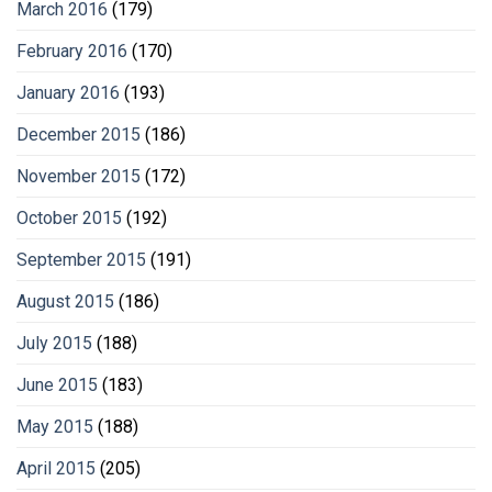
March 2016
(179)
February 2016
(170)
January 2016
(193)
December 2015
(186)
November 2015
(172)
October 2015
(192)
September 2015
(191)
August 2015
(186)
July 2015
(188)
June 2015
(183)
May 2015
(188)
April 2015
(205)