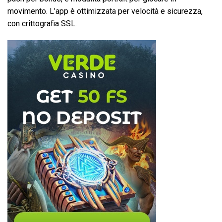
movimento. L’app è ottimizzata per velocità e sicurezza,
con crittografia SSL.