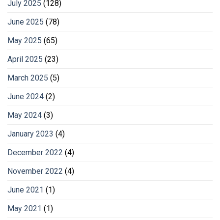
July 2025
(128)
June 2025
(78)
May 2025
(65)
April 2025
(23)
March 2025
(5)
June 2024
(2)
May 2024
(3)
January 2023
(4)
December 2022
(4)
November 2022
(4)
June 2021
(1)
May 2021
(1)