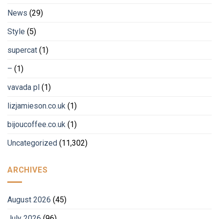
News
(29)
Style
(5)
supercat
(1)
–
(1)
vavada pl
(1)
lizjamieson.co.uk
(1)
bijoucoffee.co.uk
(1)
Uncategorized
(11,302)
ARCHIVES
August 2026
(45)
July 2026
(96)