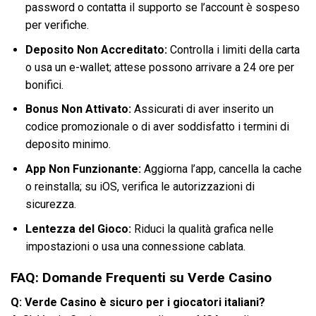
password o contatta il supporto se l’account è sospeso
per verifiche.
Deposito Non Accreditato:
Controlla i limiti della carta
o usa un e-wallet; attese possono arrivare a 24 ore per
bonifici.
Bonus Non Attivato:
Assicurati di aver inserito un
codice promozionale o di aver soddisfatto i termini di
deposito minimo.
App Non Funzionante:
Aggiorna l’app, cancella la cache
o reinstalla; su iOS, verifica le autorizzazioni di
sicurezza.
Lentezza del Gioco:
Riduci la qualità grafica nelle
impostazioni o usa una connessione cablata.
FAQ: Domande Frequenti su Verde Casino
Q: Verde Casino è sicuro per i giocatori italiani?