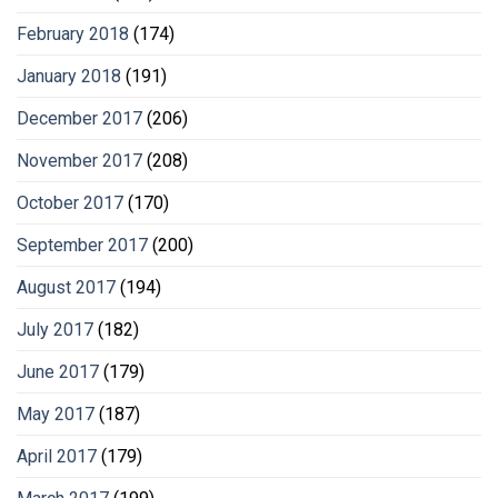
February 2018
(174)
January 2018
(191)
December 2017
(206)
November 2017
(208)
October 2017
(170)
September 2017
(200)
August 2017
(194)
July 2017
(182)
June 2017
(179)
May 2017
(187)
April 2017
(179)