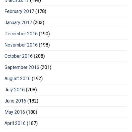
March 2017
(199)
February 2017
(178)
January 2017
(203)
December 2016
(190)
November 2016
(198)
October 2016
(208)
September 2016
(201)
August 2016
(192)
July 2016
(208)
June 2016
(182)
May 2016
(180)
April 2016
(187)