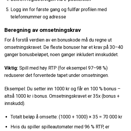
Logg inn for første gang og fullfør profilen med
telefonnummer og adresse
Beregning av omsetningskrav
For å forstå verdien av en bonuskode må du regne ut
omsetningskravet. De fleste bonuser har et krav på 30–40
ganger bonusbeløpet, noen ganger inkludert innskuddet.
Viktig:
Spill med høy RTP (for eksempel 97–98 %)
reduserer det forventede tapet under omsetningen.
Eksempel: Du setter inn 1000 kr og får en 100 % bonus –
altså 1000 kr i bonus. Omsetningskravet er 35x (bonus +
innskudd).
Totalt beløp å omsette: (1000 + 1000) × 35 = 70 000 kr
Hvis du spiller spilleautomater med 96 % RTP, er