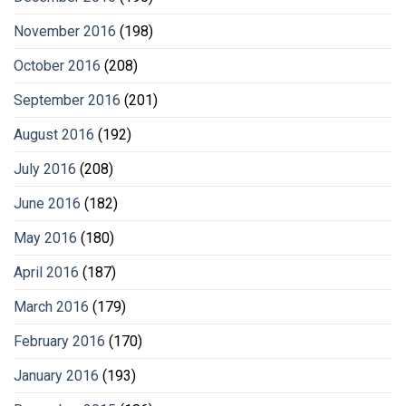
November 2016
(198)
October 2016
(208)
September 2016
(201)
August 2016
(192)
July 2016
(208)
June 2016
(182)
May 2016
(180)
April 2016
(187)
March 2016
(179)
February 2016
(170)
January 2016
(193)