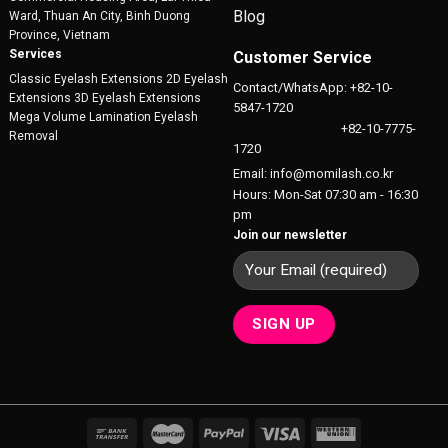
Blog
Ward, Thuan An City, Binh Duong
Province, Vietnam
Services
Customer Service
Classic Eyelash Extensions 2D Eyelash
Contact/WhatsApp: +82-10-
Extensions 3D Eyelash Extensions
5847-1720
Mega Volume Lamination Eyelash
+82-10-7775-
Removal
1720
Email: info@momilash.co.kr
Hours: Mon-Sat 07:30 am - 16:30
pm
Join our newsletter