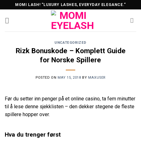
Skip
MOMI LASH! “LUXURY LASHES, EVERYDAY ELEGANCE.”
to
content
UNCATEGORIZED
Rizk Bonuskode – Komplett Guide
for Norske Spillere
POSTED ON
MAY 15, 2018
BY
MAXUSER
Før du setter inn penger på et online casino, ta fem minutter
til å lese denne sjekklisten – den dekker stegene de fleste
spillere hopper over.
Hva du trenger først